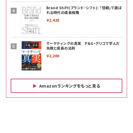
Brand Shift(ブランド・シフト): 「信頼」で選ば
れる時代の成長戦略
￥2,420
マーケティングの真実 P&G・グリコで学んだ
失敗と成長の法則
￥2,200
Amazonランキングをもっと見る
Amazon ビジネス・経済関連書籍 の売れ筋ランキン
Amazon 家電＆カメラ の売れ筋ランキング
Amazon パソコン・周辺機器 の売れ筋ランキング
グ
更新日時：2026/06/26 19:00
更新日時：2026/06/26 19:00
更新日時：2026/06/26 19:00
anan(アンアン)2026/07/01号 No.2501[魅せる
KIOXIA(キオクシア) 旧東芝メモリ microSD
KIOXIA(キオクシア) 旧東芝メモリ microSD
カラダ2026／宮舘涼太]
128GB UHS-I Class10 (最大読出速度
128GB UHS-I Class10 (最大読出速度
100MB/s) Nintendo Switch動作確認済 国内
100MB/s) Nintendo Switch動作確認済 国内