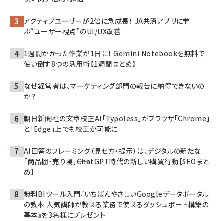
アクティブユーザーが2倍に急成長！ JA共済アプリに学
ぶ“ユーザー視点”のUI/UX改善
1週間かかった作業が1日に！ Gemini Notebookを無料で
使い倒す8つの活用術【1週間まとめ】
なぜ経営者は、マーケティング部門の報告に納得できないの
か？
朝日新聞社の文章校正AI「Typoless」がブラウザ「Chrome」
と「Edge」上でも校正が可能に
AI回答のフレーミング（見せ方・提示）は、デジタルの新たな
「商品棚・売り場」――ChatGPT時代の新しい購買行動【SEOまと
め】
無料BIツール入門『いちばんやさしいGoogleデータポータル
の教本 人気講師が教える業務で使えるダッシュボード構築の
基本』を3名様にプレゼント