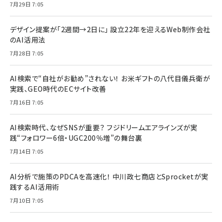
7月29日 7:05
デザイン提案が「2週間→2日に」 設立22年を迎えるWeb制作会社
のAI活用法
7月28日 7:05
AI検索で“自社がお勧め”されない！ お米ギフトの八代目儀兵衛が
実践、GEO時代のECサイト改善
7月16日 7:05
AI検索時代、なぜSNSが重要？ フジドリームエアラインズが実
践“フォロワー6倍・UGC200％増”の舞台裏
7月14日 7:05
AI分析で施策のPDCAを高速化！ 中川政七商店とSprocketが実
践するAI活用術
7月10日 7:05