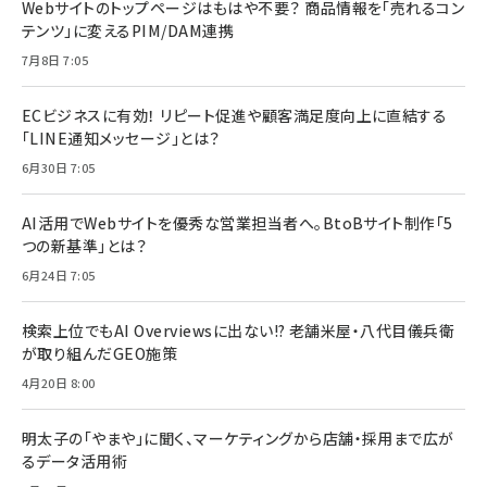
Webサイトのトップページはもはや不要？ 商品情報を「売れるコン
テンツ」に変えるPIM/DAM連携
7月8日 7:05
ECビジネスに有効！ リピート促進や顧客満足度向上に直結する
「LINE通知メッセージ」とは？
6月30日 7:05
AI活用でWebサイトを優秀な営業担当者へ。BtoBサイト制作「5
つの新基準」とは？
6月24日 7:05
検索上位でもAI Overviewsに出ない!? 老舗米屋・八代目儀兵衛
が取り組んだGEO施策
4月20日 8:00
明太子の「やまや」に聞く、マーケティングから店舗・採用まで広が
るデータ活用術