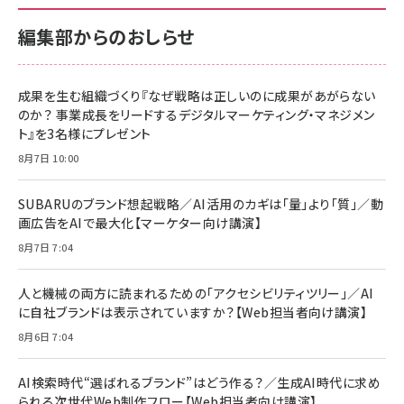
￥880
サポート正規品 メーカー保証5年 KLMEA128G
サポート正規品 メーカー保証5年 KLMEA128G
￥2,680
￥2,680
編集部からのおしらせ
anan(アンアン)2026/06/24号 No.2500増刊
スペシャルエディション[王道エンタメの矜持／
NIMASO ガラスフィルム iPhone 17 用 保護フィ
Amazon eギフトカード - Amazonロゴ - クラ
BTS]
ルム 強化ガラス 耐衝撃 高透過率 指紋防止 貼りや
シック
すい ガイド枠付き いPhone17 (6.3インチ) 対応
成果を生む組織づくり『なぜ戦略は正しいのに成果があがらない
￥1,100
￥5,000
2枚セット DSP25F1698
のか？ 事業成長をリードするデジタルマーケティング・マネジメン
￥1,599
ト』を3名様にプレゼント
anan(アンアン)2026/07/08号 No.2502[2026
Anker PowerLine III Flow USB-C & USB-C
年後半、あなたの恋と運命／山田涼介]
【New】Amazon Fire TV Stick HD | 手軽にスト
ケーブル Anker絡まないケーブル 240W 結束バン
8月7日 10:00
リーミングをはじめよう | ストリーミングメディアプ
ド付き USB PD対応 シリコン素材採用 iPhone
￥880
レイヤー
17 / 16 / 15 / Galaxy iPad Pro MacBook
￥1,890
Pro/Air 各種対応 (1.8m ミッドナイトブラック)
SUBARUのブランド想起戦略／AI活用のカギは「量」より「質」／動
￥6,980
画広告をAIで最大化【マーケター向け講演】
ママ投資家が育休中に１億貯めた株式投資
アサヒ飲料 モンスター エナジー 355ml×24本
￥1,870
8月7日 7:04
Anker Soundcore P31i (Bluetooth 6.1) 【完
￥4,192
全ワイヤレスイヤホン/アクティブノイズキャンセリ
ング/マルチポイント接続 / 最大50時間再生 / PSE
人と機械の両方に読まれるための「アクセシビリティツリー」／AI
組織の成果を最大化する ルールのデザイン
技術基準適合】ブラック
￥5,990
サッポロ 生ビール 黒ラベル 350ml 缶 24本 ビー
に自社ブランドは表示されていますか？【Web担当者向け講演】
￥1,980
ル ケース買い【6/30応募〆切! 黒ラベルビヤセラー
8月6日 7:04
キャンペーン】
Anker PowerLine III Flow USB-C & USB-C
ケーブル Anker絡まないケーブル 240W 結束バン
￥4,857
ド付き USB PD対応 シリコン素材採用 iPhone
AI検索時代“選ばれるブランド”はどう作る？／生成AI時代に求め
Amazonランキングをもっと見る
17 / 16 / 15 / Galaxy iPad Pro MacBook
￥1,890
られる次世代Web制作フロー【Web担当者向け講演】
Pro/Air 各種対応 (1.8m ミッドナイトブラック)