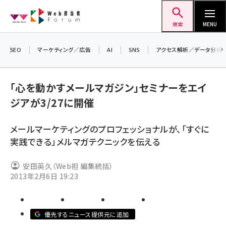
メ
Web担当者Forum
イ
検索
MENU
ン
コ
SEO
マーケティング／広告
AI
SNS
アクセス解析／データ分析
＼ 
ン
生成
テ
るセ
「心を動かすメールマガジン」セミナーをエイ
ン
202
ジアが3/27に開催
ツ
seo (3526)
▼申
に
メールマーケティングのプロフェッショナルが、「すぐに
ai (2807)
移
実践できる」メルマガテクニックを伝える
動
youtube (2434)
安田英久（Web担 編集統括）
note (2312)
2013年2月6日 19:23
セミナー (2307)
z世代 (1622)
優先するニュース提供元に追加
meo (1275)