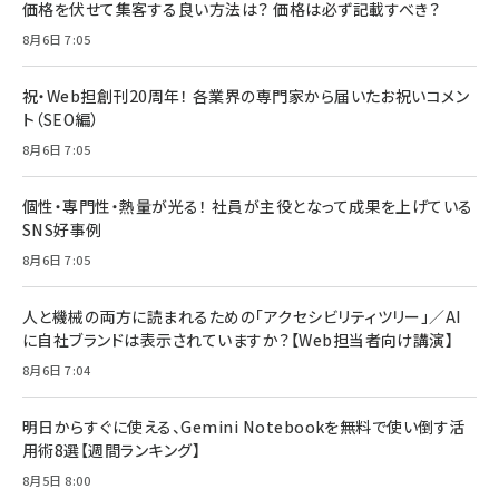
価格を伏せて集客する良い方法は？ 価格は必ず記載すべき？
8月6日 7:05
祝・Web担創刊20周年！ 各業界の専門家から届いたお祝いコメン
ト（SEO編）
8月6日 7:05
個性・専門性・熱量が光る！ 社員が主役となって成果を上げている
SNS好事例
8月6日 7:05
人と機械の両方に読まれるための「アクセシビリティツリー」／AI
に自社ブランドは表示されていますか？【Web担当者向け講演】
8月6日 7:04
明日からすぐに使える、Gemini Notebookを無料で使い倒す活
用術8選【週間ランキング】
8月5日 8:00