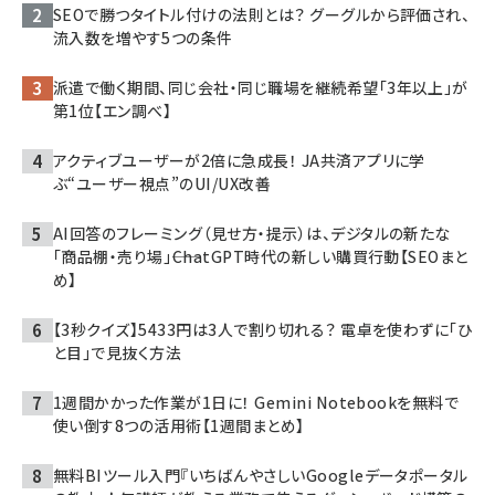
SEOで勝つタイトル付けの法則とは？ グーグルから評価され、
流入数を増やす5つの条件
派遣で働く期間、同じ会社・同じ職場を継続希望「3年以上」が
第1位【エン調べ】
アクティブユーザーが2倍に急成長！ JA共済アプリに学
ぶ“ユーザー視点”のUI/UX改善
AI回答のフレーミング（見せ方・提示）は、デジタルの新たな
「商品棚・売り場」――ChatGPT時代の新しい購買行動【SEOまと
め】
【3秒クイズ】5433円は3人で割り切れる？ 電卓を使わずに「ひ
と目」で見抜く方法
1週間かかった作業が1日に！ Gemini Notebookを無料で
使い倒す8つの活用術【1週間まとめ】
無料BIツール入門『いちばんやさしいGoogleデータポータル