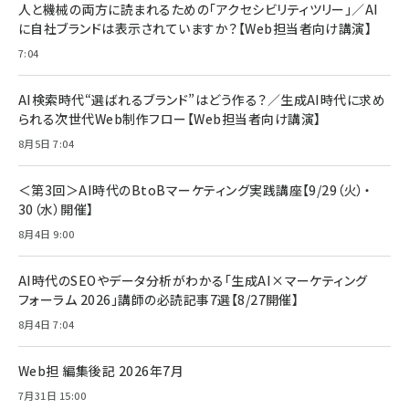
すい ガイド枠付き いPhone17 (6.3インチ) 対応
人と機械の両方に読まれるための「アクセシビリティツリー」／AI
￥1,100
￥5,000
2枚セット DSP25F1698
に自社ブランドは表示されていますか？【Web担当者向け講演】
￥1,599
7:04
anan(アンアン)2026/07/08号 No.2502[2026
Anker PowerLine III Flow USB-C & USB-C
年後半、あなたの恋と運命／山田涼介]
【New】Amazon Fire TV Stick HD | 手軽にスト
ケーブル Anker絡まないケーブル 240W 結束バン
リーミングをはじめよう | ストリーミングメディアプ
ド付き USB PD対応 シリコン素材採用 iPhone
￥880
AI検索時代“選ばれるブランド”はどう作る？／生成AI時代に求め
レイヤー
17 / 16 / 15 / Galaxy iPad Pro MacBook
￥1,890
Pro/Air 各種対応 (1.8m ミッドナイトブラック)
られる次世代Web制作フロー【Web担当者向け講演】
￥6,980
ママ投資家が育休中に１億貯めた株式投資
8月5日 7:04
アサヒ飲料 モンスター エナジー 355ml×24本
￥1,870
Anker Soundcore P31i (Bluetooth 6.1) 【完
￥4,192
全ワイヤレスイヤホン/アクティブノイズキャンセリ
＜第3回＞AI時代のBtoBマーケティング実践講座【9/29（火）・
ング/マルチポイント接続 / 最大50時間再生 / PSE
30（水）開催】
組織の成果を最大化する ルールのデザイン
技術基準適合】ブラック
￥5,990
サッポロ 生ビール 黒ラベル 350ml 缶 24本 ビー
8月4日 9:00
￥1,980
ル ケース買い【6/30応募〆切! 黒ラベルビヤセラー
キャンペーン】
Anker PowerLine III Flow USB-C & USB-C
ケーブル Anker絡まないケーブル 240W 結束バン
￥4,857
AI時代のSEOやデータ分析がわかる「生成AI×マーケティング
ド付き USB PD対応 シリコン素材採用 iPhone
フォーラム 2026」講師の必読記事7選【8/27開催】
Amazonランキングをもっと見る
17 / 16 / 15 / Galaxy iPad Pro MacBook
￥1,890
Pro/Air 各種対応 (1.8m ミッドナイトブラック)
8月4日 7:04
Amazonランキングをもっと見る
Web担 編集後記 2026年7月
Amazonランキングをもっと見る
7月31日 15:00