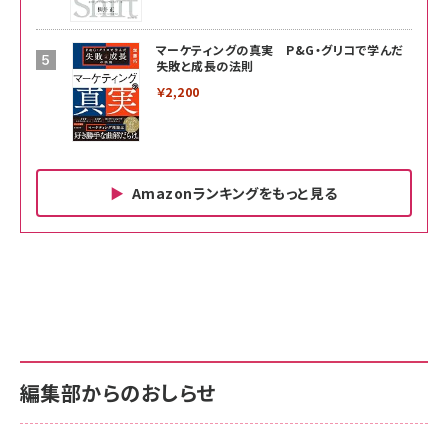
マーケティングの真実 P&G・グリコで学んだ
失敗と成長の法則
￥2,200
Amazonランキングをもっと見る
Amazon ビジネス・経済関連書籍 の売れ筋ランキン
Amazon 家電＆カメラ の売れ筋ランキング
Amazon パソコン・周辺機器 の売れ筋ランキング
グ
更新日時：2026/06/26 19:00
更新日時：2026/06/26 19:00
更新日時：2026/06/26 19:00
anan(アンアン)2026/07/01号 No.2501[魅
KIOXIA(キオクシア) 旧東芝メモリ microSD
KIOXIA(キオクシア) 旧東芝メモリ microSD
せるカラダ2026／宮舘涼太]
128GB UHS-I Class10 (最大読出速度
128GB UHS-I Class10 (最大読出速度
100MB/s) Nintendo Switch動作確認済 国
100MB/s) Nintendo Switch動作確認済 国
￥880
内サポート正規品 メーカー保証5年
内サポート正規品 メーカー保証5年
￥2,680
￥2,680
KLMEA128G
KLMEA128G
編集部からのおしらせ
anan(アンアン)2026/06/24号 No.2500増刊
スペシャルエディション[王道エンタメの矜持／
NIMASO ガラスフィルム iPhone 17 用 保護フィ
Amazon eギフトカード - Amazonロゴ - クラ
BTS]
ルム 強化ガラス 耐衝撃 高透過率 指紋防止 貼りや
シック