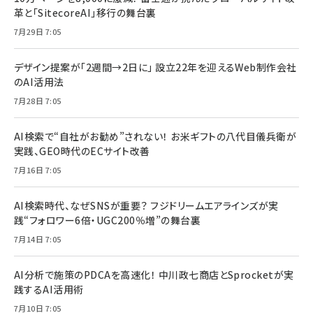
革と「SitecoreAI」移行の舞台裏
7月29日 7:05
デザイン提案が「2週間→2日に」 設立22年を迎えるWeb制作会社
のAI活用法
7月28日 7:05
AI検索で“自社がお勧め”されない！ お米ギフトの八代目儀兵衛が
実践、GEO時代のECサイト改善
7月16日 7:05
AI検索時代、なぜSNSが重要？ フジドリームエアラインズが実
践“フォロワー6倍・UGC200％増”の舞台裏
7月14日 7:05
AI分析で施策のPDCAを高速化！ 中川政七商店とSprocketが実
践するAI活用術
7月10日 7:05