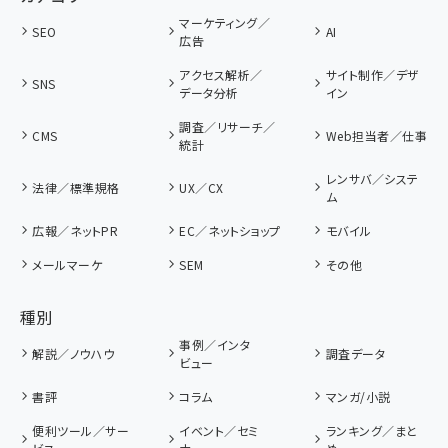
マーケティング／
SEO
AI
広告
アクセス解析／
サイト制作／デザ
SNS
データ分析
イン
調査／リサーチ／
CMS
Web担当者／仕事
統計
レンサバ／システ
法律／標準規格
UX／CX
ム
広報／ネットPR
EC／ネットショップ
モバイル
メールマーケ
SEM
その他
種別
事例／インタ
解説／ノウハウ
調査データ
ビュー
書評
コラム
マンガ/小説
便利ツール／サー
イベント／セミ
ランキング／まと