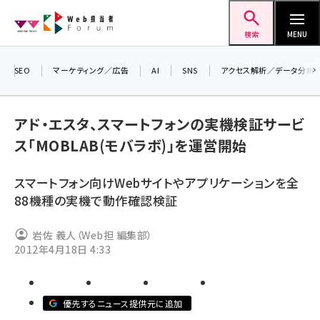
メ
Web担当者Forum
イ
検索
MENU
ン
コ
SEO
マーケティング／広告
AI
SNS
アクセス解析／データ分析
＼ 
ン
7月
テ
アド・エスタ、スマートフォンの実機検証サービ
差し
ン
ス「MOBLAB(モバラボ)」を運営開始
▼
ツ
seo (3516)
に
スマートフォン向けWebサイトやアプリケーションを全
ai (2799)
移
88機種の実機で動作確認検証
動
youtube (2420)
岩佐 義人（Web担 編集部）
note (2308)
2012年4月18日 4:33
セミナー (2296)
z世代 (1617)
優先するニュース提供元に追加
meo (1274)