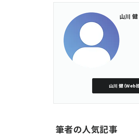
山川 健
山川 健（Web
筆者の人気記事