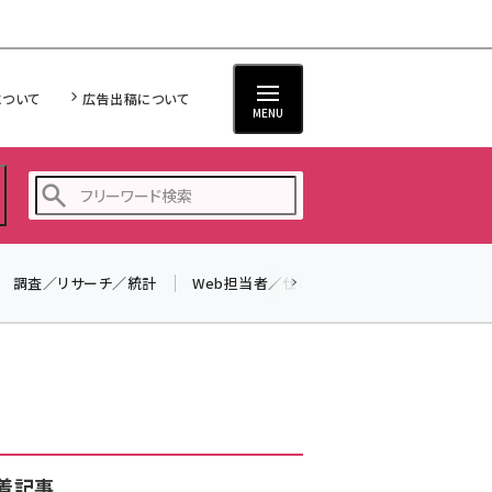
について
広告出稿について
MENU
調査／リサーチ／統計
Web担当者／仕事
法律／標準規格
seo (3523)
ai (2804)
youtube (2429)
note (2312)
セミナー (2303)
着記事