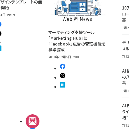
ザインテンプレートの無
を開始
10
ロー
3日 19:19
裏
7月2
マーケティング支援ツール
「Marketing Hub」に
1
デ
「Facebook」広告の管理機能を
え
標準搭載
7月2
2018年12月5日 7:00
A
の
善
7月1
AI
ライ
増
メルマガ
7月1