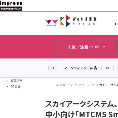
メ
イ
Web担当者
Web担当者
ン
EC担当者
コ
製品導入
ン
企業IT
ソフト開発
テ
人気／注目
から探す
IoT・AI
ン
DCクラウド
研究・調査
ツ
SEO
マーケティング／広告
AI
エネルギー
に
ドローン
移
教育講座
Web担トップ
ニュース
スカイアークシステ
EC支援
動
パ
スカイアークシステム、「M
ン
中小向け「MTCMS Sm
く