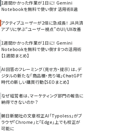
1週間かかった作業が1日に！ Gemini
Notebookを無料で使い倒す活用術8選
アクティブユーザーが2倍に急成長！ JA共済
アプリに学ぶ“ユーザー視点”のUI/UX改善
1週間かかった作業が1日に！ Gemini
Notebookを無料で使い倒す8つの活用術
【1週間まとめ】
AI回答のフレーミング（見せ方・提示）は、デ
ジタルの新たな「商品棚・売り場」――ChatGPT
時代の新しい購買行動【SEOまとめ】
なぜ経営者は、マーケティング部門の報告に
納得できないのか？
朝日新聞社の文章校正AI「Typoless」がブ
ラウザ「Chrome」と「Edge」上でも校正が
可能に