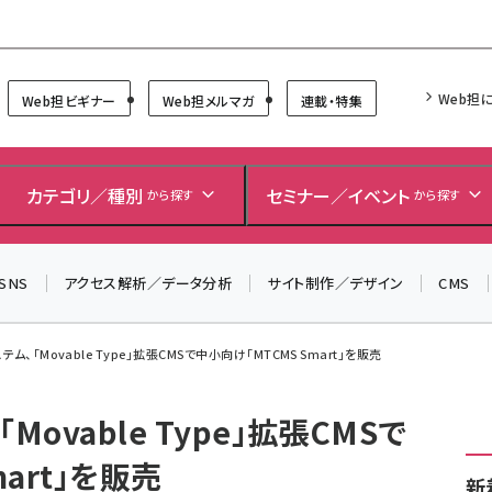
Forum
Web担
Web担ビギナー
Web担メルマガ
連載・特集
＼ 読者アンケートにご協力ください ／
7月24日で創刊20周年。ご回答者には抽選でプレゼントを
カテゴリ／種別
セミナー／イベント
から探す
から探す
差し上げます！
▼アンケートページはこちらから▼
SNS
アクセス解析／データ分析
サイト制作／デザイン
CMS
ム、「Movable Type」拡張CMSで中小向け「MTCMS Smart」を販売
ovable Type」拡張CMSで
art」を販売
新