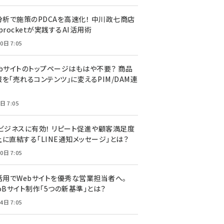
I分析で施策のPDCAを高速化！ 中川政七商店
procketが実践するAI活用術
0日 7:05
ebサイトのトップページはもはや不要？ 商品
を「売れるコンテンツ」に変えるPIM/DAM連
日 7:05
Cビジネスに有効！ リピート促進や顧客満足度
上に直結する「LINE通知メッセージ」とは？
0日 7:05
I活用でWebサイトを優秀な営業担当者へ。
oBサイト制作「5つの新基準」とは？
4日 7:05