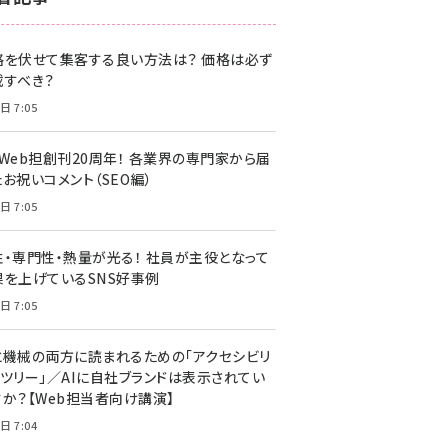
z世代 (1622)
格を伏せて集客する良い方法は？ 価格は必ず
meo (1275)
載すべき？
llmo (1161)
日 7:05
・Web担創刊20周年！ 各業界の専門家から届
お祝いコメント（SEO編）
日 7:05
性・専門性・熱量が光る！ 社員が主役となって
果を上げているSNS好事例
日 7:05
と機械の両方に読まれるための「アクセシビリ
ィツリー」／AIに自社ブランドは表示されてい
すか？【Web担当者向け講演】
日 7:04