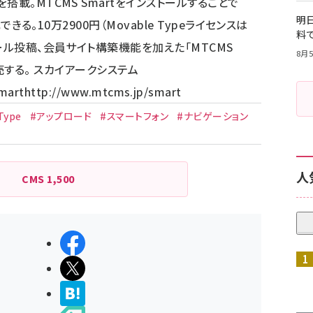
載。MTCMS Smartをインストールすることで
明日
できる。10万2900円（Movable Typeライセンスは
料
ール投稿、会員サイト構築機能を加えた「MTCMS
8月5
で販売する。 スカイアークシステム
mart
http://www.mtcms.jp/smart
Type
#アップロード
#スマートフォン
#ナビゲーション
人
CMS
1,500
シェアする
ポストする
>ブクマする