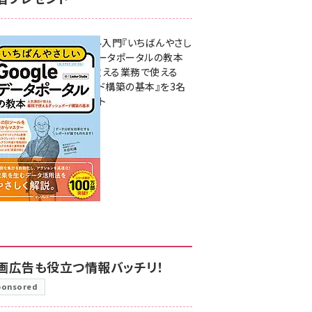
無料BIツール入門『いちばんやさし
いGoogleデータポータルの教本
人気講師が教える業務で使える
ダッシュボード構築の基本』を3名
様にプレゼント
7月31日 10:00
画広告も役立つ情報バッチリ！
ponsored