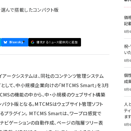
を選んで搭載したコンパクト版
価
記
8月6
Bluesky
優先するニュース提供元に追加
祝
いた
8月6
イアークシステムは、同社のコンテンツ管理システム
個
成
プとして、中小規模企業向けの「MTCMS Smart」を3月
8月6
CMSの機能の中から、中・小規模のウェブサイト構築
パクト版となる。MTCMSはウェブサイト管理ソフト
人
テ
するプラグイン。 MTCMS Smartは、ワープロ感覚で
ま
トナビゲーションの自動作成、ページの階層ツリー表
8月6