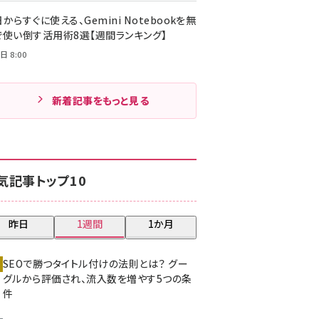
からすぐに使える、Gemini Notebookを無
で使い倒す活用術8選【週間ランキング】
日 8:00
新着記事をもっと見る
気記事トップ10
昨日
1週間
1か月
SEOで勝つタイトル付けの法則とは？ グー
グルから評価され、流入数を増やす5つの条
件