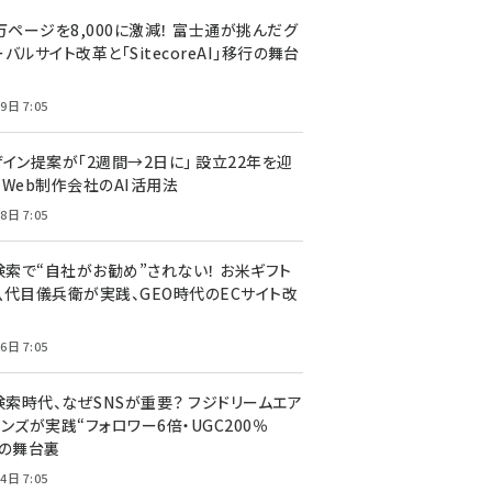
万ページを8,000に激減！ 富士通が挑んだグ
バルサイト改革と「SitecoreAI」移行の舞台
9日 7:05
ザイン提案が「2週間→2日に」 設立22年を迎
るWeb制作会社のAI活用法
8日 7:05
I検索で“自社がお勧め”されない！ お米ギフト
八代目儀兵衛が実践、GEO時代のECサイト改
6日 7:05
検索時代、なぜSNSが重要？ フジドリームエア
ンズが実践“フォロワー6倍・UGC200％
”の舞台裏
4日 7:05