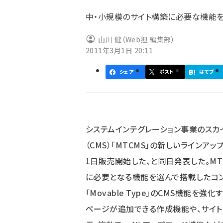
ず
中・小規模のサイト構築に必要な機能
山川 健（Web担 編集部）
2011年3月1日 20:11
シェア
ポスト
はてブ
システムインテグレーション事業のスカ
（CMS）「MTCMS」の新しいラインアッ
1日販売開始した、と同日発表した。MT
に必要となる機能を選んで搭載したコン
「Movable Type」のCMS機能を強化
ページが追加できる作成機能や、サイ