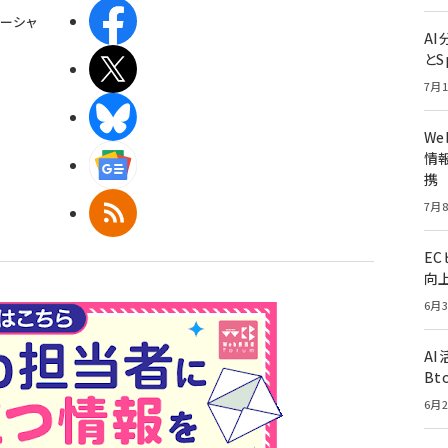
Facebook
ーシャ
A
とS
X(エックス)
7月1
BlueSky
W
情報
Googleニュース
携
7月8
RSS
E
向
6月3
A
Bt
6月2