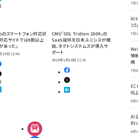
7月1
3
A
とS
bのスマートフォン対応状
CMS「SDL Tridion 2009」の
7月1
対応サイトでは6割以上
SaaS提供を日本ユニシスが開
があった」
始、タクトシステムズが導入サ
W
ポート
月19日 12:43
情報
2010年1月14日 11:35
携
7月8
0
E
向
6月3
A
Bt
メルマガ
6月2