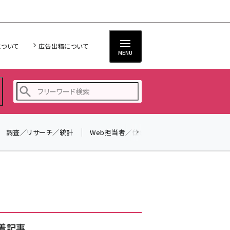
について
広告出稿について
MENU
調査／リサーチ／統計
Web担当者／仕事
法律／標準規格
seo (3528)
ai (2811)
youtube (2439)
note (2315)
セミナー (2308)
着記事