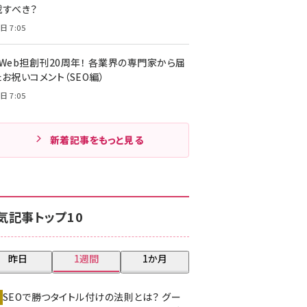
載すべき？
日 7:05
・Web担創刊20周年！ 各業界の専門家から届
お祝いコメント（SEO編）
日 7:05
新着記事をもっと見る
気記事トップ10
昨日
1週間
1か月
SEOで勝つタイトル付けの法則とは？ グー