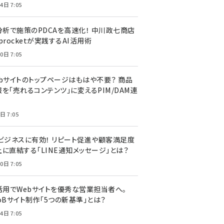
4日 7:05
I分析で施策のPDCAを高速化！ 中川政七商店
procketが実践するAI活用術
0日 7:05
ebサイトのトップページはもはや不要？ 商品
を「売れるコンテンツ」に変えるPIM/DAM連
日 7:05
Cビジネスに有効！ リピート促進や顧客満足度
上に直結する「LINE通知メッセージ」とは？
0日 7:05
I活用でWebサイトを優秀な営業担当者へ。
oBサイト制作「5つの新基準」とは？
4日 7:05