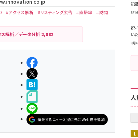
w.innovation.co.jp
記
O
#アクセス解析
#リスティング広告
#直帰率
#訪問
8月6
祝
セス解析／データ分析
2,882
いた
8月6
シェアする
ポストする
>ブクマする
noteで書く
人
LINEで送る
優先するニュース提供元にWeb担を追加