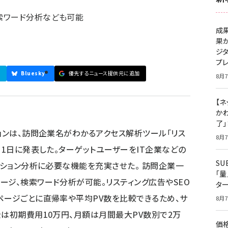
索ワード分析なども可能
成
果
ジ
プ
Bluesky
優先するニュース提供元に追加
8月7
【ネ
かわ
了
ションは、訪問企業名がわかるアクセス解析ツール「リス
8月7
月1日に発表した。ターゲットユーザーをIT企業などの
S
ーション分析に必要な機能を充実させた。 訪問企業一
「
ージ、検索ワード分析が可能。リスティング広告やSEO
タ
ページごとに直帰率や平均PV数を比較できるため、サ
8月7
金は初期費用10万円、月額は月間最大PV数別で2万
価