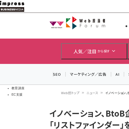
メ
イ
Web担当者
Web担当者
ン
EC担当者
コ
製品導入
ン
企業IT
ソフト開発
テ
人気／注目
から探す
IoT・AI
ン
DCクラウド
研究・調査
ツ
SEO
マーケティング／広告
AI
エネルギー
に
ドローン
移
教育講座
Web担トップ
ニュース
イノベーション、
EC支援
動
パ
イノベーション、Bto
ン
「リストファインダー」
く