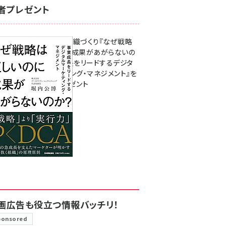
者プレゼント
成果を生む組織づくり『なぜ戦略
は正しいのに成果があがらないの
か？ 事業成長をリードするデジタ
ルマーケティング・マネジメント』を
3名様にプレゼント
8月7日 10:00
画広告も役立つ情報バッチリ！
ponsored