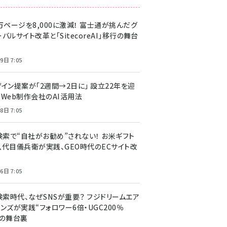
万ページを8,000に激減！ 富士通が挑んだグ
バルサイト改革と「SitecoreAI」移行の舞台
9日 7:05
ザイン提案が「2週間→2日に」 設立22年を迎
るWeb制作会社のAI活用法
8日 7:05
I検索で“自社がお勧め”されない！ お米ギフト
八代目儀兵衛が実践、GEO時代のECサイト改
6日 7:05
検索時代、なぜSNSが重要？ フジドリームエア
ンズが実践“フォロワー6倍・UGC200％
”の舞台裏