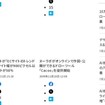
35
10
ロー
裏
7月2
デ
え
7月2
トが「ECサイトのトレンド
ヌーラボがオンラインで作図・公
A
サイト幅が900ピクセル以
開ができるドローツール
の
トが58％
「Cacoo」を提供開始
善
31日 15:18
2009年11月10日 12:08
7月1
AI
ライ
0
増