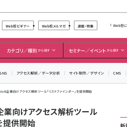
Forum
Web担
Web担ビギナー
Web担メルマガ
連載・特集
＼ 8月27日開催、申し込み受付中！ ／
生成AIをマーケティング等に活用するための考え方を学べ
カテゴリ／種別
セミナー／イベント
から探す
から探す
るセミナーイベント「生成AI × マーケティング フォーラム
2026」開催！
SNS
アクセス解析／データ分析
サイト制作／デザイン
CMS
▼申し込みはこちらから▼
BtoB企業向けアクセス解析ツール「リストファインダー」を提供開始
B企業向けアクセス解析ツール
を提供開始
新