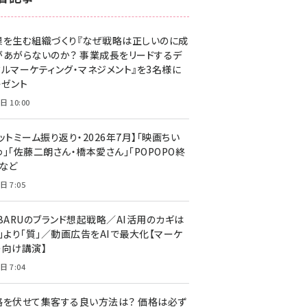
z世代 (1623)
果を生む組織づくり『なぜ戦略は正しいのに成
meo (1277)
があがらないのか？ 事業成長をリードするデ
llmo (1166)
タルマーケティング・マネジメント』を3名様に
レゼント
日 10:00
ットミーム振り返り・2026年7月】「映画ちい
」「佐藤二朗さん・橋本愛さん」「POPOPO終
」など
日 7:05
UBARUのブランド想起戦略／AI活用のカギは
量」より「質」／動画広告をAIで最大化【マーケ
ー向け講演】
日 7:04
格を伏せて集客する良い方法は？ 価格は必ず