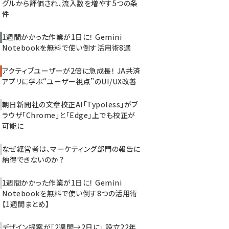
グルから評価され、流入数を増やす5つの条
件
1週間かかった作業が1日に！ Gemini
Notebookを無料で使い倒す活用術8選
アクティブユーザーが2倍に急成長！ JA共済
アプリに学ぶ“ユーザー視点”のUI/UX改善
朝日新聞社の文章校正AI「Typoless」がブ
ラウザ「Chrome」と「Edge」上でも校正が
可能に
なぜ経営者は、マーケティング部門の報告に
納得できないのか？
1週間かかった作業が1日に！ Gemini
Notebookを無料で使い倒す8つの活用術
【1週間まとめ】
デザイン提案が「2週間→2日に」 設立22年