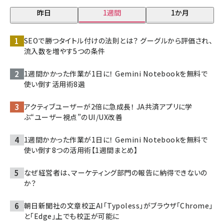
昨日
1週間
1か月
SEOで勝つタイトル付けの法則とは？ グーグルから評価され、
流入数を増やす5つの条件
1週間かかった作業が1日に！ Gemini Notebookを無料で
使い倒す活用術8選
アクティブユーザーが2倍に急成長！ JA共済アプリに学
ぶ“ユーザー視点”のUI/UX改善
1週間かかった作業が1日に！ Gemini Notebookを無料で
使い倒す8つの活用術【1週間まとめ】
なぜ経営者は、マーケティング部門の報告に納得できないの
か？
朝日新聞社の文章校正AI「Typoless」がブラウザ「Chrome」
と「Edge」上でも校正が可能に