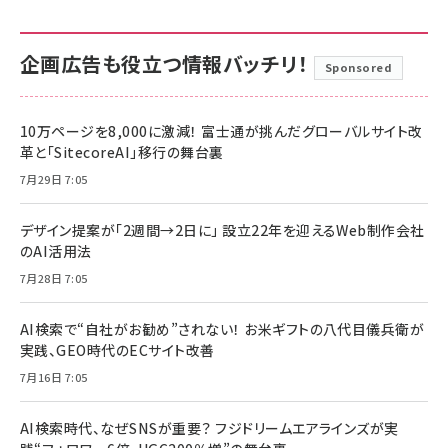
企画広告も役立つ情報バッチリ！
Sponsored
10万ページを8,000に激減！ 富士通が挑んだグローバルサイト改
革と「SitecoreAI」移行の舞台裏
7月29日 7:05
デザイン提案が「2週間→2日に」 設立22年を迎えるWeb制作会社
のAI活用法
7月28日 7:05
AI検索で“自社がお勧め”されない！ お米ギフトの八代目儀兵衛が
実践、GEO時代のECサイト改善
7月16日 7:05
AI検索時代、なぜSNSが重要？ フジドリームエアラインズが実