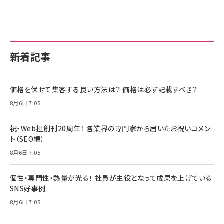
新着記事
価格を伏せて集客する良い方法は？ 価格は必ず記載すべき？
8月6日 7:05
祝・Web担創刊20周年！ 各業界の専門家から届いたお祝いコメン
ト（SEO編）
8月6日 7:05
個性・専門性・熱量が光る！ 社員が主役となって成果を上げている
SNS好事例
8月6日 7:05