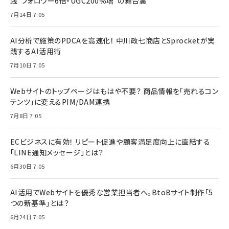
践“フォロワー6倍・UGC200％増”の舞台裏
7月14日 7:05
AI分析で施策のPDCAを高速化！ 中川政七商店とSprocketが実
践するAI活用術
7月10日 7:05
Webサイトのトップページはもはや不要？ 商品情報を「売れるコン
テンツ」に変えるPIM/DAM連携
7月8日 7:05
ECビジネスに有効！ リピート促進や顧客満足度向上に直結する
「LINE通知メッセージ」とは？
6月30日 7:05
AI活用でWebサイトを優秀な営業担当者へ。BtoBサイト制作「5
つの新基準」とは？
6月24日 7:05