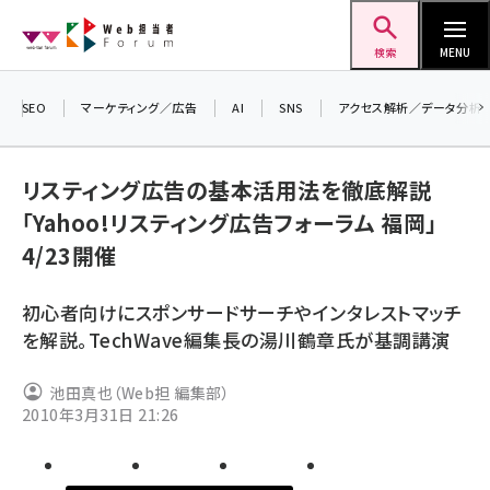
メ
Web担当者Forum
イ
検索
MENU
ン
コ
SEO
マーケティング／広告
AI
SNS
アクセス解析／データ分析
＼ 
ン
生成
テ
リスティング広告の基本活用法を徹底解説
るセ
ン
「Yahoo!リスティング広告フォーラム 福岡」
20
ツ
seo (3524)
4/23開催
▼申
に
ai (2804)
移
初心者向けにスポンサードサーチやインタレストマッチ
動
youtube (2431)
を解説。TechWave編集長の湯川鶴章氏が基調講演
note (2312)
池田真也（Web担 編集部）
セミナー (2306)
2010年3月31日 21:26
z世代 (1622)
meo (1275)