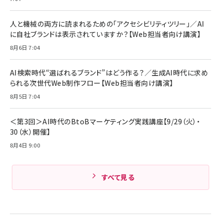
Anker Soundcore P31i (Bluetooth 6.1) 【完
￥4,192
全ワイヤレスイヤホン/アクティブノイズキャンセリ
ング/マルチポイント接続 / 最大50時間再生 / PSE
人と機械の両方に読まれるための「アクセシビリティツリー」／AI
組織の成果を最大化する ルールのデザイン
技術基準適合】ブラック
￥5,990
サッポロ 生ビール 黒ラベル 350ml 缶 24本 ビー
に自社ブランドは表示されていますか？【Web担当者向け講演】
￥1,980
ル ケース買い【6/30応募〆切! 黒ラベルビヤセラー
8月6日 7:04
キャンペーン】
Anker PowerLine III Flow USB-C & USB-C
ケーブル Anker絡まないケーブル 240W 結束バン
￥4,857
ド付き USB PD対応 シリコン素材採用 iPhone
AI検索時代“選ばれるブランド”はどう作る？／生成AI時代に求め
Amazonランキングをもっと見る
17 / 16 / 15 / Galaxy iPad Pro MacBook
￥1,890
られる次世代Web制作フロー【Web担当者向け講演】
Pro/Air 各種対応 (1.8m ミッドナイトブラック)
Amazonランキングをもっと見る
8月5日 7:04
Amazonランキングをもっと見る
＜第3回＞AI時代のBtoBマーケティング実践講座【9/29（火）・
30（水）開催】
8月4日 9:00
すべて見る