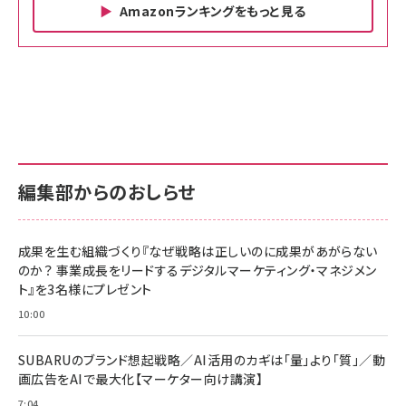
Amazonランキングをもっと見る
Amazon ビジネス・経済関連書籍 の売れ筋ランキン
Amazon 家電＆カメラ の売れ筋ランキング
Amazon パソコン・周辺機器 の売れ筋ランキング
グ
更新日時：2026/06/26 19:00
更新日時：2026/06/26 19:00
更新日時：2026/06/26 19:00
anan(アンアン)2026/07/01号 No.2501[魅せる
KIOXIA(キオクシア) 旧東芝メモリ microSD
KIOXIA(キオクシア) 旧東芝メモリ microSD
カラダ2026／宮舘涼太]
128GB UHS-I Class10 (最大読出速度
128GB UHS-I Class10 (最大読出速度
100MB/s) Nintendo Switch動作確認済 国内
100MB/s) Nintendo Switch動作確認済 国内
￥880
サポート正規品 メーカー保証5年 KLMEA128G
サポート正規品 メーカー保証5年 KLMEA128G
￥2,680
￥2,680
編集部からのおしらせ
anan(アンアン)2026/06/24号 No.2500増刊
スペシャルエディション[王道エンタメの矜持／
NIMASO ガラスフィルム iPhone 17 用 保護フィ
Amazon eギフトカード - Amazonロゴ - クラ
BTS]
ルム 強化ガラス 耐衝撃 高透過率 指紋防止 貼りや
シック
すい ガイド枠付き いPhone17 (6.3インチ) 対応
成果を生む組織づくり『なぜ戦略は正しいのに成果があがらない
￥1,100
￥5,000
2枚セット DSP25F1698
のか？ 事業成長をリードするデジタルマーケティング・マネジメン
￥1,599
ト』を3名様にプレゼント
anan(アンアン)2026/07/08号 No.2502[2026
Anker PowerLine III Flow USB-C & USB-C
年後半、あなたの恋と運命／山田涼介]
【New】Amazon Fire TV Stick HD | 手軽にスト
ケーブル Anker絡まないケーブル 240W 結束バン
10:00
リーミングをはじめよう | ストリーミングメディアプ
ド付き USB PD対応 シリコン素材採用 iPhone
￥880
レイヤー
17 / 16 / 15 / Galaxy iPad Pro MacBook
￥1,890
Pro/Air 各種対応 (1.8m ミッドナイトブラック)
SUBARUのブランド想起戦略／AI活用のカギは「量」より「質」／動
￥6,980
画広告をAIで最大化【マーケター向け講演】
ママ投資家が育休中に１億貯めた株式投資
アサヒ飲料 モンスター エナジー 355ml×24本
￥1,870
7:04