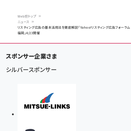
Web担トップ
ニュース
パ
リスティング広告の基本活用法を徹底解説「Yahoo!リスティング広告フォーラム
福岡」4/23開催
ン
く
ず
スポンサー企業さま
シルバースポンサー