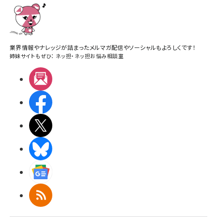
業界情報やナレッジが詰まったメルマガ配信やソーシャルもよろしくです！
姉妹サイトもぜひ：
ネッ担
・
ネッ担お悩み相談室
メルマガ
Facebook
X(エックス)
BlueSky
Googleニュース
RSS