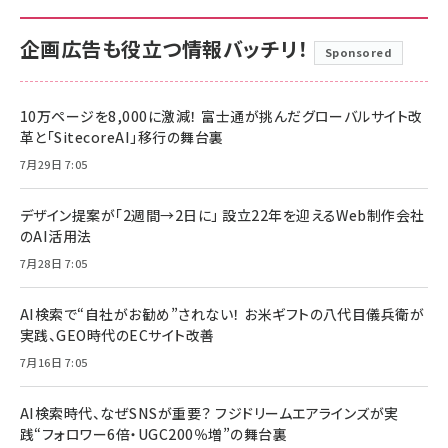
企画広告も役立つ情報バッチリ！
Sponsored
10万ページを8,000に激減！ 富士通が挑んだグローバルサイト改
革と「SitecoreAI」移行の舞台裏
7月29日 7:05
デザイン提案が「2週間→2日に」 設立22年を迎えるWeb制作会社
のAI活用法
7月28日 7:05
AI検索で“自社がお勧め”されない！ お米ギフトの八代目儀兵衛が
実践、GEO時代のECサイト改善
7月16日 7:05
AI検索時代、なぜSNSが重要？ フジドリームエアラインズが実
践“フォロワー6倍・UGC200％増”の舞台裏