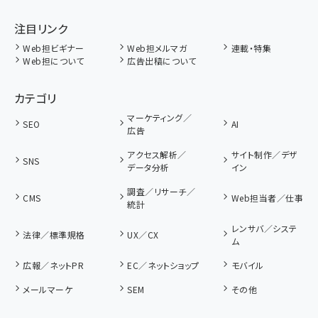
注目リンク
Web担ビギナー
Web担メルマガ
連載・特集
Web担について
広告出稿について
カテゴリ
マーケティング／
SEO
AI
広告
アクセス解析／
サイト制作／デザ
SNS
データ分析
イン
調査／リサーチ／
CMS
Web担当者／仕事
統計
レンサバ／システ
法律／標準規格
UX／CX
ム
広報／ネットPR
EC／ネットショップ
モバイル
メールマーケ
SEM
その他