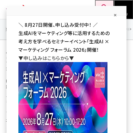
メ
Web担当者Forum
イ
検索
MENU
ン
＼ 8月27日開催、申し込み受付中！ ／
コ
SEO
マーケティング／広告
AI
SNS
アクセス解析／データ分析
生成AIをマーケティング等に活用するための
ン
考え方を学べるセミナーイベント「生成AI ×
テ
用語「サービス終了」 が使われている記事の一
マーケティング フォーラム 2026」開催！
ン
▼申し込みはこちらから▼
覧
ツ
seo (3532)
全 6 記事中 1 ～ 6 を表示中
に
ai (2814)
移
NTTコムオンラインのサービス終了アクセス
解析「Visionalist」のドメインを第三者が取得
動
youtube (2441)
セキュリティ上問題のあるスクリプト設置の可能性、「tracer.jp」タグの削除
note (2317)
を呼び掛け
セミナー (2310)
山川 健（Web担 編集部）
2022年5月20日 7:00
z世代 (1623)
meo (1277)