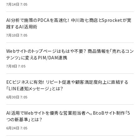
7月14日 7:05
AI分析で施策のPDCAを高速化！ 中川政七商店とSprocketが実
践するAI活用術
7月10日 7:05
Webサイトのトップページはもはや不要？ 商品情報を「売れるコン
テンツ」に変えるPIM/DAM連携
7月8日 7:05
ECビジネスに有効！ リピート促進や顧客満足度向上に直結する
「LINE通知メッセージ」とは？
6月30日 7:05
AI活用でWebサイトを優秀な営業担当者へ。BtoBサイト制作「5
つの新基準」とは？
6月24日 7:05