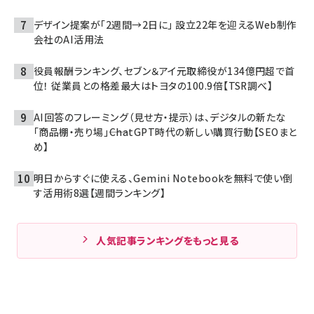
デザイン提案が「2週間→2日に」 設立22年を迎えるWeb制作
会社のAI活用法
役員報酬ランキング、セブン＆アイ元取締役が134億円超で首
位！ 従業員との格差最大はトヨタの100.9倍【TSR調べ】
AI回答のフレーミング（見せ方・提示）は、デジタルの新たな
「商品棚・売り場」――ChatGPT時代の新しい購買行動【SEOまと
め】
明日からすぐに使える、Gemini Notebookを無料で使い倒
す活用術8選【週間ランキング】
人気記事ランキングをもっと見る