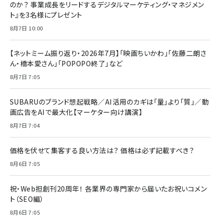
のか？ 事業成長をリードするデジタルマーケティング・マネジメン
ト』を3名様にプレゼント
8月7日 10:00
【ネットミーム振り返り・2026年7月】「映画ちいかわ」「佐藤二朗さ
ん・橋本愛さん」「POPOPO終了」など
8月7日 7:05
SUBARUのブランド想起戦略／AI活用のカギは「量」より「質」／動
画広告をAIで最大化【マーケター向け講演】
8月7日 7:04
価格を伏せて集客する良い方法は？ 価格は必ず記載すべき？
8月6日 7:05
祝・Web担創刊20周年！ 各業界の専門家から届いたお祝いコメン
ト（SEO編）
8月6日 7:05