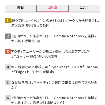
昨日
1週間
1か月
SEOで勝つタイトル付けの法則とは？ グーグルから評価され、
流入数を増やす5つの条件
1週間かかった作業が1日に！ Gemini Notebookを無料で
使い倒す活用術8選
アクティブユーザーが2倍に急成長！ JA共済アプリに学
ぶ“ユーザー視点”のUI/UX改善
朝日新聞社の文章校正AI「Typoless」がブラウザ「Chrome」
と「Edge」上でも校正が可能に
なぜ経営者は、マーケティング部門の報告に納得できないの
か？
1週間かかった作業が1日に！ Gemini Notebookを無料で
使い倒す8つの活用術【1週間まとめ】