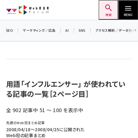
メ
Web担当者Forum
イ
検索
MENU
ン
コ
SEO
マーケティング／広告
AI
SNS
アクセス解析／データ分析
ン
テ
ン
ツ
seo (3532)
に
ai (2814)
移
用語「インフルエンサー」 が使われてい
動
る記事の一覧［2ページ目］
youtube (2441)
note (2317)
全 902 記事中 51 ～ 100 を表示中
セミナー (2310)
先週のWeb担まとめ記事
z世代 (1623)
2008/04/18〜2008/04/25に公開された
Web坦の記事まとめ
meo (1277)