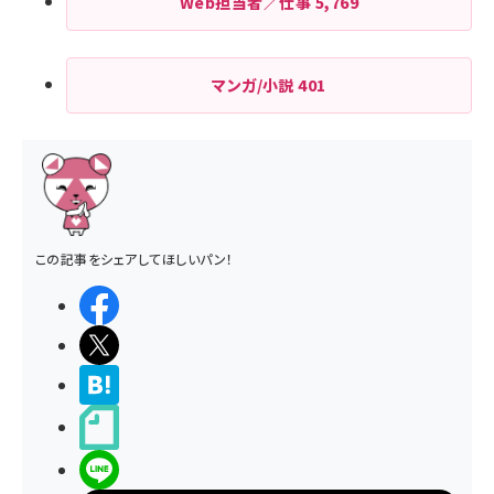
Web担当者／仕事
5,769
送
り
マンガ/小説
401
この記事をシェアしてほしいパン！
シェアする
ポストする
>ブクマする
noteで書く
LINEで送る