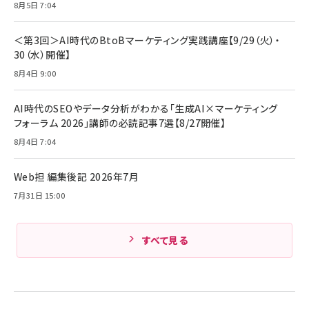
ママ投資家が育休中に１億貯めた株式投資
8月5日 7:04
アサヒ飲料 モンスター エナジー 355ml×24本
￥1,870
Anker Soundcore P31i (Bluetooth 6.1) 【完
￥4,192
全ワイヤレスイヤホン/アクティブノイズキャンセリ
＜第3回＞AI時代のBtoBマーケティング実践講座【9/29（火）・
ング/マルチポイント接続 / 最大50時間再生 / PSE
30（水）開催】
組織の成果を最大化する ルールのデザイン
技術基準適合】ブラック
￥5,990
サッポロ 生ビール 黒ラベル 350ml 缶 24本 ビー
8月4日 9:00
￥1,980
ル ケース買い【6/30応募〆切! 黒ラベルビヤセラー
キャンペーン】
Anker PowerLine III Flow USB-C & USB-C
ケーブル Anker絡まないケーブル 240W 結束バン
￥4,857
AI時代のSEOやデータ分析がわかる「生成AI×マーケティング
ド付き USB PD対応 シリコン素材採用 iPhone
フォーラム 2026」講師の必読記事7選【8/27開催】
Amazonランキングをもっと見る
17 / 16 / 15 / Galaxy iPad Pro MacBook
￥1,890
Pro/Air 各種対応 (1.8m ミッドナイトブラック)
8月4日 7:04
Amazonランキングをもっと見る
Web担 編集後記 2026年7月
Amazonランキングをもっと見る
7月31日 15:00
すべて見る