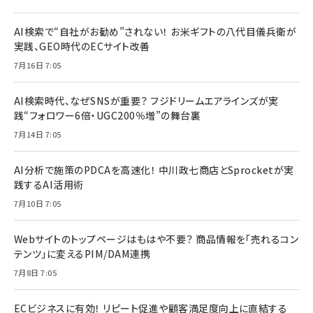
AI検索で“自社がお勧め”されない！ お米ギフトの八代目儀兵衛が
実践、GEO時代のECサイト改善
7月16日 7:05
AI検索時代、なぜSNSが重要？ フジドリームエアラインズが実
践“フォロワー6倍・UGC200％増”の舞台裏
7月14日 7:05
AI分析で施策のPDCAを高速化！ 中川政七商店とSprocketが実
践するAI活用術
7月10日 7:05
Webサイトのトップページはもはや不要？ 商品情報を「売れるコン
テンツ」に変えるPIM/DAM連携
7月8日 7:05
ECビジネスに有効！ リピート促進や顧客満足度向上に直結する