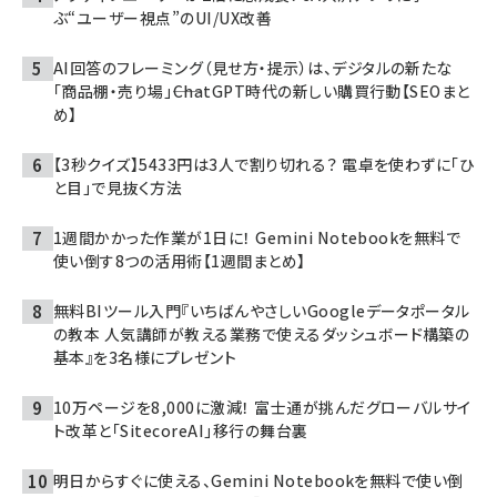
ぶ“ユーザー視点”のUI/UX改善
AI回答のフレーミング（見せ方・提示）は、デジタルの新たな
「商品棚・売り場」――ChatGPT時代の新しい購買行動【SEOまと
め】
【3秒クイズ】5433円は3人で割り切れる？ 電卓を使わずに「ひ
と目」で見抜く方法
1週間かかった作業が1日に！ Gemini Notebookを無料で
使い倒す8つの活用術【1週間まとめ】
無料BIツール入門『いちばんやさしいGoogleデータポータル
の教本 人気講師が教える業務で使えるダッシュボード構築の
基本』を3名様にプレゼント
10万ページを8,000に激減！ 富士通が挑んだグローバルサイ
ト改革と「SitecoreAI」移行の舞台裏
明日からすぐに使える、Gemini Notebookを無料で使い倒