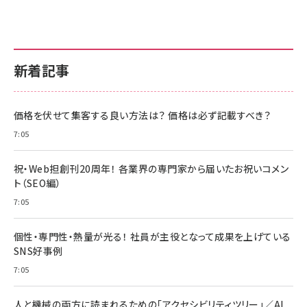
新着記事
価格を伏せて集客する良い方法は？ 価格は必ず記載すべき？
7:05
祝・Web担創刊20周年！ 各業界の専門家から届いたお祝いコメン
ト（SEO編）
7:05
個性・専門性・熱量が光る！ 社員が主役となって成果を上げている
SNS好事例
7:05
人と機械の両方に読まれるための「アクセシビリティツリー」／AI