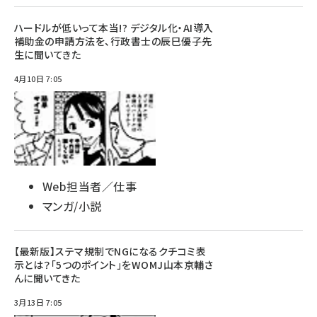
ハードルが低いって本当!? デジタル化・AI導入
補助金の申請方法を、行政書士の辰巳優子先
生に聞いてきた
4月10日 7:05
Web担当者／仕事
マンガ/小説
【最新版】ステマ規制でNGになるクチコミ表
示とは？「5つのポイント」をWOMJ山本京輔さ
んに聞いてきた
3月13日 7:05