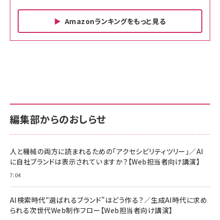
Amazonランキングをもっと見る
Amazon ビジネス・経済関連書籍 の売れ筋ランキン
Amazon 家電＆カメラ の売れ筋ランキング
Amazon パソコン・周辺機器 の売れ筋ランキング
グ
更新日時：2026/06/26 19:00
更新日時：2026/06/26 19:00
更新日時：2026/06/26 19:00
anan(アンアン)2026/07/01号 No.2501[魅せる
KIOXIA(キオクシア) 旧東芝メモリ microSD
KIOXIA(キオクシア) 旧東芝メモリ microSD
カラダ2026／宮舘涼太]
128GB UHS-I Class10 (最大読出速度
128GB UHS-I Class10 (最大読出速度
100MB/s) Nintendo Switch動作確認済 国内
100MB/s) Nintendo Switch動作確認済 国内
￥880
サポート正規品 メーカー保証5年 KLMEA128G
サポート正規品 メーカー保証5年 KLMEA128G
￥2,680
￥2,680
編集部からのおしらせ
anan(アンアン)2026/06/24号 No.2500増刊
スペシャルエディション[王道エンタメの矜持／
NIMASO ガラスフィルム iPhone 17 用 保護フィ
Amazon eギフトカード - Amazonロゴ - クラ
BTS]
ルム 強化ガラス 耐衝撃 高透過率 指紋防止 貼りや
シック
すい ガイド枠付き いPhone17 (6.3インチ) 対応
人と機械の両方に読まれるための「アクセシビリティツリー」／AI
￥1,100
￥5,000
2枚セット DSP25F1698
に自社ブランドは表示されていますか？【Web担当者向け講演】
￥1,599
7:04
anan(アンアン)2026/07/08号 No.2502[2026
Anker PowerLine III Flow USB-C & USB-C
年後半、あなたの恋と運命／山田涼介]
【New】Amazon Fire TV Stick HD | 手軽にスト
ケーブル Anker絡まないケーブル 240W 結束バン
リーミングをはじめよう | ストリーミングメディアプ
ド付き USB PD対応 シリコン素材採用 iPhone
￥880
AI検索時代“選ばれるブランド”はどう作る？／生成AI時代に求め
レイヤー
17 / 16 / 15 / Galaxy iPad Pro MacBook
￥1,890
Pro/Air 各種対応 (1.8m ミッドナイトブラック)
られる次世代Web制作フロー【Web担当者向け講演】
￥6,980