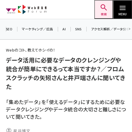
メ
Web担当者Forum
イ
検索
MENU
ン
コ
SEO
マーケティング／広告
AI
SNS
アクセス解析／データ分析
ン
＼
7
テ
Webのコト、教えてホシイの！
差
ン
データ活用に必要なデータのクレンジングや
▼
ツ
seo (3516)
統合が簡単にできるって本当ですか？／フロム
に
スクラッチの矢矧さんと井戸端さんに聞いてき
ai (2799)
移
た
動
youtube (2420)
note (2308)
「集めたデータ」を「使えるデータ」にするために必要な
データクレンジングやデータ統合の大切さと難しさにつ
セミナー (2296)
いて聞いてきた。
z世代 (1617)
星井博文
meo (1274)