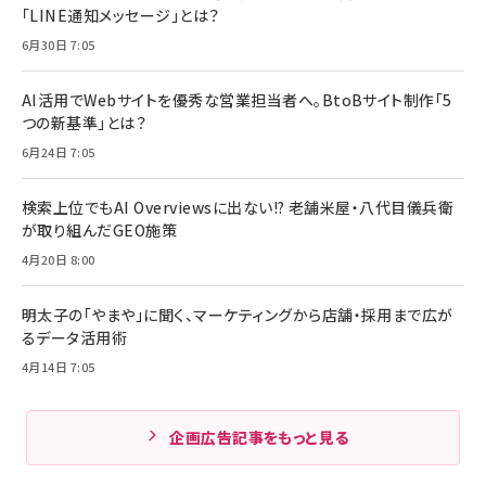
「LINE通知メッセージ」とは？
6月30日 7:05
AI活用でWebサイトを優秀な営業担当者へ。BtoBサイト制作「5
つの新基準」とは？
6月24日 7:05
検索上位でもAI Overviewsに出ない!? 老舗米屋・八代目儀兵衛
が取り組んだGEO施策
4月20日 8:00
明太子の「やまや」に聞く、マーケティングから店舗・採用まで広が
るデータ活用術
4月14日 7:05
企画広告記事をもっと見る