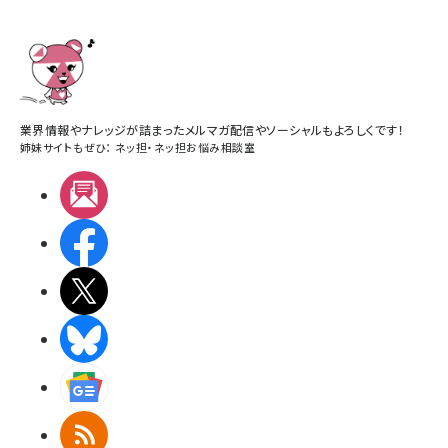
業界情報やナレッジが詰まったメルマガ配信やソーシャルもよろしくです！
姉妹サイトもぜひ：
ネッ担
・
ネッ担お悩み相談室
メルマガ
Facebook
X(エックス)
BlueSky
Googleニュース
RSS