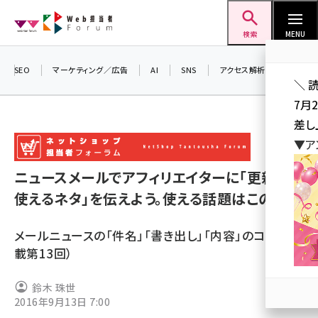
メ
Web担当者Forum
イ
検索
MENU
ン
コ
SEO
マーケティング／広告
AI
SNS
アクセス解析／データ分析
＼ 
ン
7月
テ
差し
ン
▼ア
ツ
seo (3519)
に
ニュースメールでアフィリエイターに「更新に
ai (2801)
移
使えるネタ」を伝えよう。使える話題はこの5つ
動
youtube (2425)
メールニュースの「件名」「書き出し」「内容」のコツ（連
note (2310)
載第13回）
セミナー (2301)
鈴木 珠世
z世代 (1620)
2016年9月13日 7:00
meo (1274)