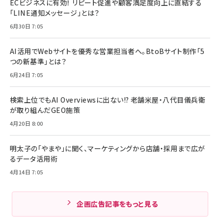
ECビジネスに有効！ リピート促進や顧客満足度向上に直結する
「LINE通知メッセージ」とは？
6月30日 7:05
AI活用でWebサイトを優秀な営業担当者へ。BtoBサイト制作「5
つの新基準」とは？
6月24日 7:05
検索上位でもAI Overviewsに出ない!? 老舗米屋・八代目儀兵衛
が取り組んだGEO施策
4月20日 8:00
明太子の「やまや」に聞く、マーケティングから店舗・採用まで広が
るデータ活用術
4月14日 7:05
企画広告記事をもっと見る