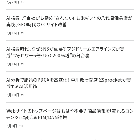
7月28日 7:05
AI検索で“自社がお勧め”されない！ お米ギフトの八代目儀兵衛が
実践、GEO時代のECサイト改善
7月16日 7:05
AI検索時代、なぜSNSが重要？ フジドリームエアラインズが実
践“フォロワー6倍・UGC200％増”の舞台裏
7月14日 7:05
AI分析で施策のPDCAを高速化！ 中川政七商店とSprocketが実
践するAI活用術
7月10日 7:05
Webサイトのトップページはもはや不要？ 商品情報を「売れるコン
テンツ」に変えるPIM/DAM連携
7月8日 7:05