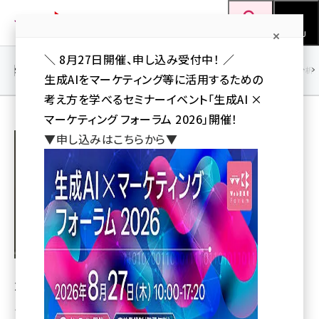
メ
Web担当者Forum
イ
検索
MENU
ン
＼ 8月27日開催、申し込み受付中！ ／
コ
SEO
マーケティング／広告
AI
SNS
アクセス解析／データ分析
生成AIをマーケティング等に活用するための
ン
考え方を学べるセミナーイベント「生成AI ×
テ
マーケティング フォーラム 2026」開催！
ン
鈴木 珠世
▼申し込みはこちらから▼
ツ
seo (3538)
に
ai (2820)
移
動
youtube (2444)
note (2322)
セミナー (2315)
2004年よりギフトメーカーのWebショップ担当を経験。「モ
z世代 (1629)
ノを売る楽しさ」「アフィリエイトの楽しさ
」に目覚め、2008
meo (1281)