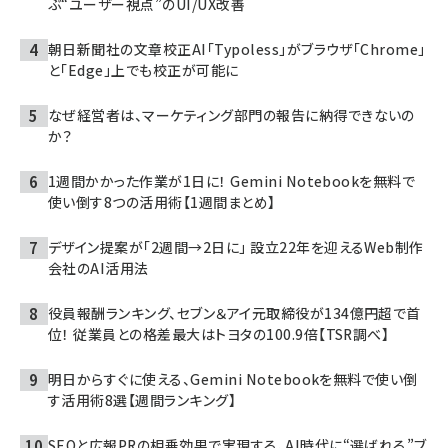
ぶ“ユーザー視点”のUI/UX改善
朝日新聞社の文章校正AI「Typoless」がブラウザ「Chrome」
と「Edge」上でも校正が可能に
なぜ経営者は、マーケティング部門の報告に納得できないの
か？
1週間かかった作業が1日に！ Gemini Notebookを無料で
使い倒す8つの活用術【1週間まとめ】
デザイン提案が「2週間→2日に」 設立22年を迎えるWeb制作
会社のAI活用法
役員報酬ランキング、セブン＆アイ元取締役が134億円超で首
位！ 従業員との格差最大はトヨタの100.9倍【TSR調べ】
明日からすぐに使える、Gemini Notebookを無料で使い倒
す活用術8選【週間ランキング】
SEOと広報PRの相乗効果で実現する、AI時代に“選ばれる”ブ