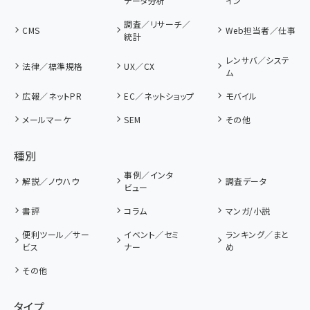
データ分析
イン
調査／リサーチ／
CMS
Web担当者／仕事
統計
レンサバ／システ
法律／標準規格
UX／CX
ム
広報／ネットPR
EC／ネットショップ
モバイル
メールマーケ
SEM
その他
種別
事例／インタ
解説／ノウハウ
調査データ
ビュー
書評
コラム
マンガ/小説
便利ツール／サー
イベント／セミ
ランキング／まと
ビス
ナー
め
その他
タイプ