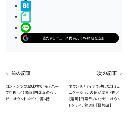
>ブクマする
noteで書く
LINEで送る
優先するニュース提供元にWeb担を追加
前の記事
次の記事
コンテンツの脳味噌で“モテハー
オウンドメディアで耕したコミュ
ブ料理”／【漫画】四葉幸のハッ
ニケーションの穂が実るとき／
ピーオウンドメディア第6話
【漫画】四葉幸のハッピーオウン
ドメディア第8話 【最終回】