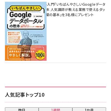
無料BIツール入門『いちばんやさしいGoogleデータ
ポータルの教本 人気講師が教える業務で使えるダッ
シュボード構築の基本』を3名様にプレゼント
7月31日 10:00
人気記事トップ10
昨日
1週間
1か月