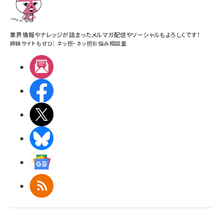
業界情報やナレッジが詰まったメルマガ配信やソーシャルもよろしくです！
姉妹サイトもぜひ：
ネッ担
・
ネッ担お悩み相談室
メルマガ
Facebook
X(エックス)
BlueSky
Googleニュース
RSS