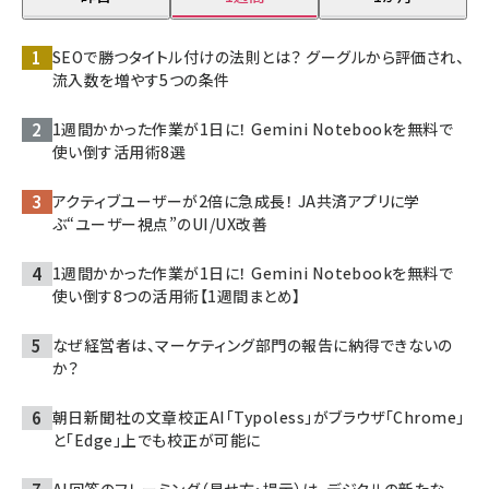
SEOで勝つタイトル付けの法則とは？ グーグルから評価され、
流入数を増やす5つの条件
1週間かかった作業が1日に！ Gemini Notebookを無料で
使い倒す活用術8選
アクティブユーザーが2倍に急成長！ JA共済アプリに学
ぶ“ユーザー視点”のUI/UX改善
1週間かかった作業が1日に！ Gemini Notebookを無料で
使い倒す8つの活用術【1週間まとめ】
なぜ経営者は、マーケティング部門の報告に納得できないの
か？
朝日新聞社の文章校正AI「Typoless」がブラウザ「Chrome」
と「Edge」上でも校正が可能に