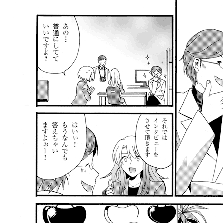
llmo (1163)