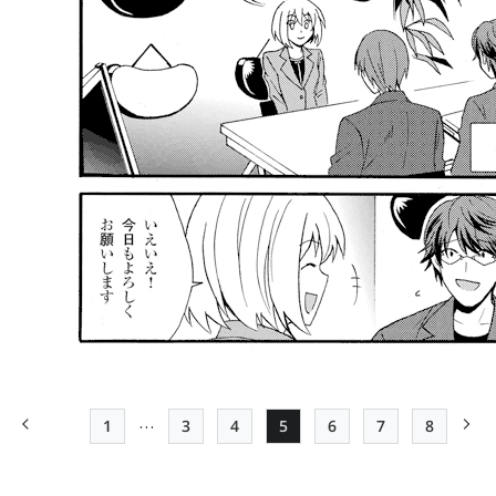
…
1
3
4
5
6
7
8
前ページ
先頭ページ
Page
Page
Page
Page
Page
最終ペー
次
ペー