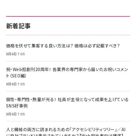
新着記事
価格を伏せて集客する良い方法は？ 価格は必ず記載すべき？
8月6日 7:05
祝・Web担創刊20周年！ 各業界の専門家から届いたお祝いコメン
ト（SEO編）
8月6日 7:05
個性・専門性・熱量が光る！ 社員が主役となって成果を上げている
SNS好事例
8月6日 7:05
人と機械の両方に読まれるための「アクセシビリティツリー」／AI
に自社ブランドは表示されていますか？【Web担当者向け講演】