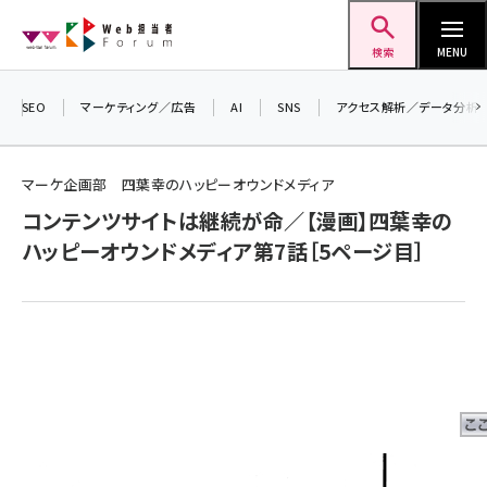
メ
Web担当者Forum
イ
検索
MENU
ン
コ
SEO
マーケティング／広告
AI
SNS
アクセス解析／データ分析
＼ 
ン
生成
テ
マーケ企画部 四葉幸のハッピーオウンドメディア
るセ
ン
コンテンツサイトは継続が命／【漫画】四葉幸の
20
ツ
seo (3524)
ハッピーオウンドメディア第7話［5ページ目］
▼
に
ai (2804)
移
動
youtube (2431)
note (2312)
セミナー (2306)
z世代 (1622)
meo (1275)