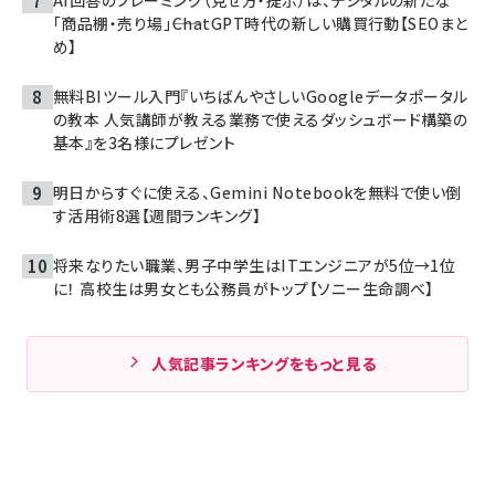
AI回答のフレーミング（見せ方・提示）は、デジタルの新たな
「商品棚・売り場」――ChatGPT時代の新しい購買行動【SEOまと
め】
無料BIツール入門『いちばんやさしいGoogleデータポータル
の教本 人気講師が教える業務で使えるダッシュボード構築の
基本』を3名様にプレゼント
明日からすぐに使える、Gemini Notebookを無料で使い倒
す活用術8選【週間ランキング】
将来なりたい職業、男子中学生はITエンジニアが5位→1位
に！ 高校生は男女とも公務員がトップ【ソニー生命調べ】
人気記事ランキングをもっと見る