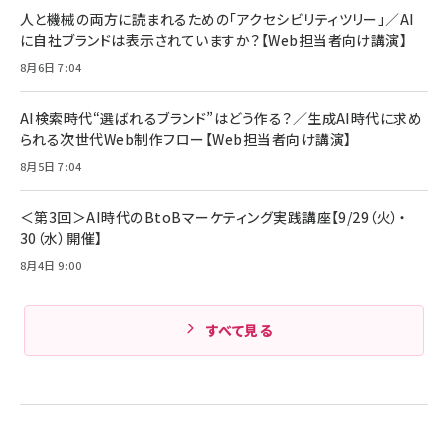
ング/マルチポイント接続 / 最大50時間再生 / PSE
人と機械の両方に読まれるための「アクセシビリティツリー」／AI
組織の成果を最大化する ルールのデザイン
技術基準適合】ブラック
￥5,990
サッポロ 生ビール 黒ラベル 350ml 缶 24本 ビー
に自社ブランドは表示されていますか？【Web担当者向け講演】
￥1,980
ル ケース買い【6/30応募〆切! 黒ラベルビヤセラー
8月6日 7:04
キャンペーン】
Anker PowerLine III Flow USB-C & USB-C
ケーブル Anker絡まないケーブル 240W 結束バン
￥4,857
ド付き USB PD対応 シリコン素材採用 iPhone
AI検索時代“選ばれるブランド”はどう作る？／生成AI時代に求め
Amazonランキングをもっと見る
17 / 16 / 15 / Galaxy iPad Pro MacBook
￥1,890
られる次世代Web制作フロー【Web担当者向け講演】
Pro/Air 各種対応 (1.8m ミッドナイトブラック)
Amazonランキングをもっと見る
8月5日 7:04
Amazonランキングをもっと見る
＜第3回＞AI時代のBtoBマーケティング実践講座【9/29（火）・
30（水）開催】
8月4日 9:00
すべて見る