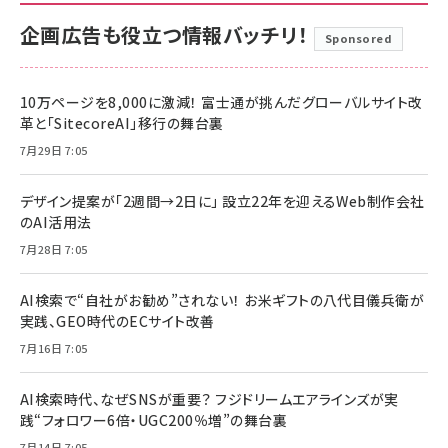
企画広告も役立つ情報バッチリ！
Sponsored
10万ページを8,000に激減！ 富士通が挑んだグローバルサイト改
革と「SitecoreAI」移行の舞台裏
7月29日 7:05
デザイン提案が「2週間→2日に」 設立22年を迎えるWeb制作会社
のAI活用法
7月28日 7:05
AI検索で“自社がお勧め”されない！ お米ギフトの八代目儀兵衛が
実践、GEO時代のECサイト改善
7月16日 7:05
AI検索時代、なぜSNSが重要？ フジドリームエアラインズが実
践“フォロワー6倍・UGC200％増”の舞台裏
7月14日 7:05