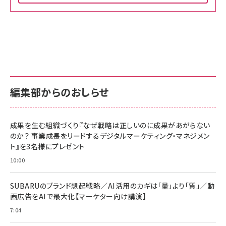
Amazon ビジネス・経済関連書籍 の売れ筋ランキン
Amazon 家電＆カメラ の売れ筋ランキング
Amazon パソコン・周辺機器 の売れ筋ランキング
グ
更新日時：2026/06/26 19:00
更新日時：2026/06/26 19:00
更新日時：2026/06/26 19:00
anan(アンアン)2026/07/01号 No.2501[魅せる
KIOXIA(キオクシア) 旧東芝メモリ microSD
KIOXIA(キオクシア) 旧東芝メモリ microSD
カラダ2026／宮舘涼太]
128GB UHS-I Class10 (最大読出速度
128GB UHS-I Class10 (最大読出速度
100MB/s) Nintendo Switch動作確認済 国内
100MB/s) Nintendo Switch動作確認済 国内
￥880
サポート正規品 メーカー保証5年 KLMEA128G
サポート正規品 メーカー保証5年 KLMEA128G
￥2,680
￥2,680
編集部からのおしらせ
anan(アンアン)2026/06/24号 No.2500増刊
スペシャルエディション[王道エンタメの矜持／
NIMASO ガラスフィルム iPhone 17 用 保護フィ
Amazon eギフトカード - Amazonロゴ - クラ
BTS]
ルム 強化ガラス 耐衝撃 高透過率 指紋防止 貼りや
シック
すい ガイド枠付き いPhone17 (6.3インチ) 対応
成果を生む組織づくり『なぜ戦略は正しいのに成果があがらない
￥1,100
￥5,000
2枚セット DSP25F1698
のか？ 事業成長をリードするデジタルマーケティング・マネジメン
￥1,599
ト』を3名様にプレゼント
anan(アンアン)2026/07/08号 No.2502[2026
Anker PowerLine III Flow USB-C & USB-C
年後半、あなたの恋と運命／山田涼介]
【New】Amazon Fire TV Stick HD | 手軽にスト
ケーブル Anker絡まないケーブル 240W 結束バン
10:00
リーミングをはじめよう | ストリーミングメディアプ
ド付き USB PD対応 シリコン素材採用 iPhone
￥880
レイヤー
17 / 16 / 15 / Galaxy iPad Pro MacBook
￥1,890
Pro/Air 各種対応 (1.8m ミッドナイトブラック)
SUBARUのブランド想起戦略／AI活用のカギは「量」より「質」／動
￥6,980
画広告をAIで最大化【マーケター向け講演】
ママ投資家が育休中に１億貯めた株式投資
アサヒ飲料 モンスター エナジー 355ml×24本
￥1,870
7:04
Anker Soundcore P31i (Bluetooth 6.1) 【完
￥4,192
全ワイヤレスイヤホン/アクティブノイズキャンセリ