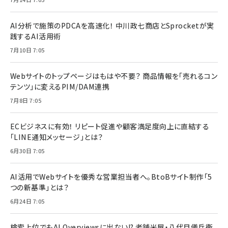
AI分析で施策のPDCAを高速化！ 中川政七商店とSprocketが実
践するAI活用術
7月10日 7:05
Webサイトのトップページはもはや不要？ 商品情報を「売れるコン
テンツ」に変えるPIM/DAM連携
7月8日 7:05
ECビジネスに有効！ リピート促進や顧客満足度向上に直結する
「LINE通知メッセージ」とは？
6月30日 7:05
AI活用でWebサイトを優秀な営業担当者へ。BtoBサイト制作「5
つの新基準」とは？
6月24日 7:05
検索上位でもAI Overviewsに出ない!? 老舗米屋・八代目儀兵衛