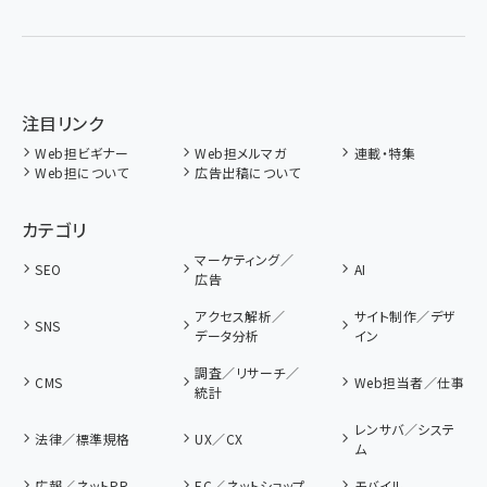
注目リンク
Web担ビギナー
Web担メルマガ
連載・特集
Web担について
広告出稿について
カテゴリ
マーケティング／
SEO
AI
広告
アクセス解析／
サイト制作／デザ
SNS
データ分析
イン
調査／リサーチ／
CMS
Web担当者／仕事
統計
レンサバ／システ
法律／標準規格
UX／CX
ム
広報／ネットPR
EC／ネットショップ
モバイル