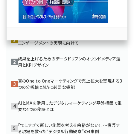
llmo (1167)
人気記事ランキング
あらゆる接点で顧客を理解し、期待を超えるカスタマー・
エンゲージメントの実現に向けて
成果を上げるためのデータドリブンのオウンドメディア運
用とKPIデザイン
真のOne to Oneマーケティングで売上拡大を実現する3
つの分析軸とMAに必要な機能
AIとMAを活用したデジタルマーケティング基盤構築で重
要な4つの秘訣とは
「忙しすぎて新しい施策を考える余裕がない！」～疲弊す
る現場を救った“デジタル行動観察”の4事例