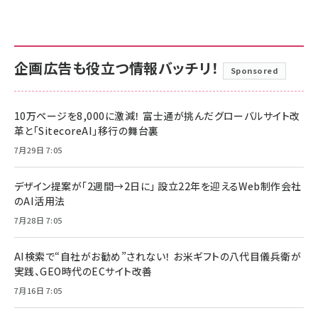
企画広告も役立つ情報バッチリ！
Sponsored
10万ページを8,000に激減！ 富士通が挑んだグローバルサイト改
革と「SitecoreAI」移行の舞台裏
7月29日 7:05
デザイン提案が「2週間→2日に」 設立22年を迎えるWeb制作会社
のAI活用法
7月28日 7:05
AI検索で“自社がお勧め”されない！ お米ギフトの八代目儀兵衛が
実践、GEO時代のECサイト改善
7月16日 7:05