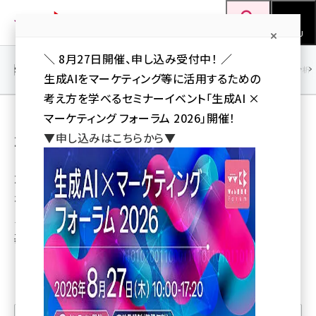
メ
Web担当者Forum
イ
検索
MENU
ン
＼ 8月27日開催、申し込み受付中！ ／
コ
SEO
マーケティング／広告
AI
SNS
アクセス解析／データ分析
生成AIをマーケティング等に活用するための
ン
考え方を学べるセミナーイベント「生成AI ×
テ
【レポート】デジタルマーケターズサミット
マーケティング フォーラム 2026」開催！
ン
▼申し込みはこちらから▼
2018 Winter
ツ
seo (3538)
に
2018年2月28日に開催さ
ai (2820)
移
れた「デジタルマーケター
動
youtube (2444)
ズサミット2018 Winter」の
基調講演や各セッションを
note (2322)
レポート。
セミナー (2315)
z世代 (1629)
meo (1281)