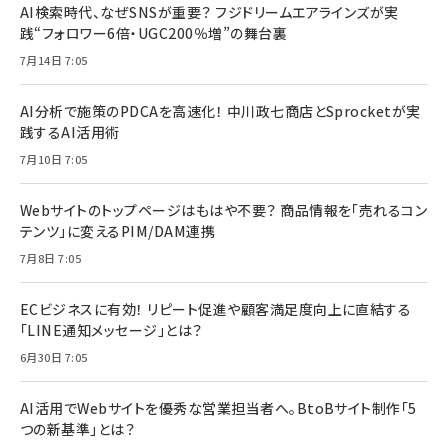
AI検索時代、なぜSNSが重要？ フジドリームエアラインズが実
践“フォロワー6倍・UGC200％増”の舞台裏
7月14日 7:05
AI分析で施策のPDCAを高速化！ 中川政七商店とSprocketが実
践するAI活用術
7月10日 7:05
Webサイトのトップページはもはや不要？ 商品情報を「売れるコン
テンツ」に変えるPIM/DAM連携
7月8日 7:05
ECビジネスに有効！ リピート促進や顧客満足度向上に直結する
「LINE通知メッセージ」とは？
6月30日 7:05
AI活用でWebサイトを優秀な営業担当者へ。BtoBサイト制作「5
つの新基準」とは？