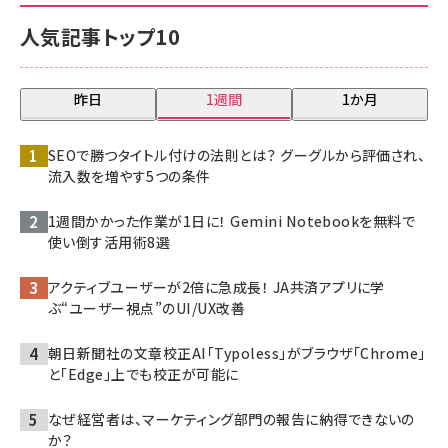
人気記事トップ10
昨日
1週間
1か月
SEOで勝つタイトル付けの法則とは？ グーグルから評価され、
流入数を増やす5つの条件
1週間かかった作業が1日に！ Gemini Notebookを無料で
使い倒す活用術8選
アクティブユーザーが2倍に急成長！ JA共済アプリに学
ぶ“ユーザー視点”のUI/UX改善
朝日新聞社の文章校正AI「Typoless」がブラウザ「Chrome」
と「Edge」上でも校正が可能に
なぜ経営者は、マーケティング部門の報告に納得できないの
か？