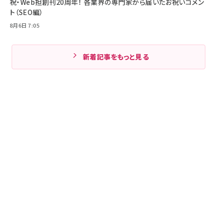
祝・Web担創刊20周年！ 各業界の専門家から届いたお祝いコメン
ト（SEO編）
8月6日 7:05
新着記事をもっと見る