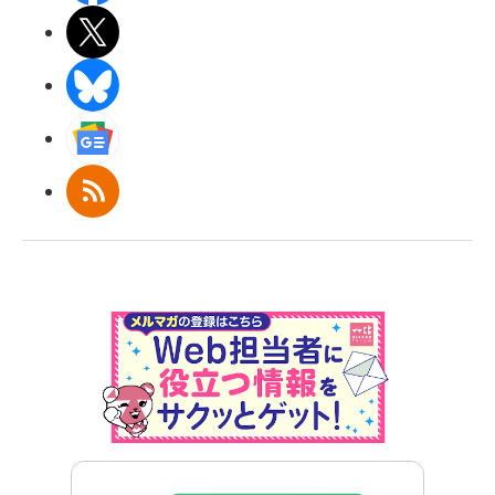
X(エックス)
BlueSky
Googleニュース
RSS