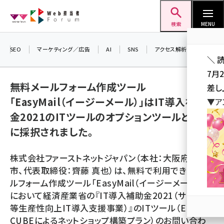
メ
Web担当者Forum
イ
検索
MENU
ン
コ
SEO
マーケティング／広告
AI
SNS
アクセス解析／データ分析
＼ 
ン
7月
テ
無料メールフォーム作成ツール
差し
ン
「EasyMail（イージーメール）」はIT導入補助
▼ア
ツ
seo (3519)
金2021のITツールのオプションツールとして
に
に採択されました。
ai (2801)
移
動
youtube (2425)
株式会社ファーストネットジャパン（本社：大阪府大阪
note (2310)
市、代表取締役：齊藤 真也）は、無料で利用できるメー
ルフォーム作成ツール「EasyMail（イージーメール）」
セミナー (2301)
において経済産業省の『IT導入補助金2021（サービス
z世代 (1620)
等生産性向上IT導入支援事業）』のITツール（EC-
CUBEによるネットショップ構築プラン）のお問い合わ
meo (1274)