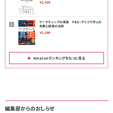
￥2,420
マーケティングの真実 P&G・グリコで学んだ
失敗と成長の法則
￥2,200
Amazonランキングをもっと見る
Amazon ビジネス・経済関連書籍 の売れ筋ランキン
Amazon 家電＆カメラ の売れ筋ランキング
Amazon パソコン・周辺機器 の売れ筋ランキング
グ
更新日時：2026/06/26 19:00
更新日時：2026/06/26 19:00
更新日時：2026/06/26 19:00
anan(アンアン)2026/07/01号 No.2501[魅せる
KIOXIA(キオクシア) 旧東芝メモリ microSD
KIOXIA(キオクシア) 旧東芝メモリ microSD
カラダ2026／宮舘涼太]
128GB UHS-I Class10 (最大読出速度
128GB UHS-I Class10 (最大読出速度
100MB/s) Nintendo Switch動作確認済 国内
100MB/s) Nintendo Switch動作確認済 国内
￥880
サポート正規品 メーカー保証5年 KLMEA128G
サポート正規品 メーカー保証5年 KLMEA128G
￥2,680
￥2,680
編集部からのおしらせ
anan(アンアン)2026/06/24号 No.2500増刊