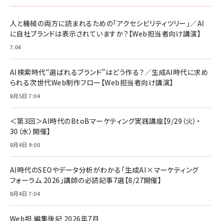
スペシャルエディション[王道エンタメの矜持／
NIMASO ガラスフィルム iPhone 17 用 保護フィ
Amazon eギフトカード - Amazonロゴ - クラ
BTS]
ルム 強化ガラス 耐衝撃 高透過率 指紋防止 貼りや
シック
すい ガイド枠付き いPhone17 (6.3インチ) 対応
人と機械の両方に読まれるための「アクセシビリティツリー」／AI
￥1,100
￥5,000
2枚セット DSP25F1698
に自社ブランドは表示されていますか？【Web担当者向け講演】
￥1,599
7:04
anan(アンアン)2026/07/08号 No.2502[2026
Anker PowerLine III Flow USB-C & USB-C
年後半、あなたの恋と運命／山田涼介]
【New】Amazon Fire TV Stick HD | 手軽にスト
ケーブル Anker絡まないケーブル 240W 結束バン
リーミングをはじめよう | ストリーミングメディアプ
ド付き USB PD対応 シリコン素材採用 iPhone
￥880
AI検索時代“選ばれるブランド”はどう作る？／生成AI時代に求め
レイヤー
17 / 16 / 15 / Galaxy iPad Pro MacBook
￥1,890
Pro/Air 各種対応 (1.8m ミッドナイトブラック)
られる次世代Web制作フロー【Web担当者向け講演】
￥6,980
ママ投資家が育休中に１億貯めた株式投資
8月5日 7:04
アサヒ飲料 モンスター エナジー 355ml×24本
￥1,870
Anker Soundcore P31i (Bluetooth 6.1) 【完
￥4,192
全ワイヤレスイヤホン/アクティブノイズキャンセリ
＜第3回＞AI時代のBtoBマーケティング実践講座【9/29（火）・
ング/マルチポイント接続 / 最大50時間再生 / PSE
30（水）開催】
組織の成果を最大化する ルールのデザイン
技術基準適合】ブラック
￥5,990
サッポロ 生ビール 黒ラベル 350ml 缶 24本 ビー
8月4日 9:00
￥1,980
ル ケース買い【6/30応募〆切! 黒ラベルビヤセラー
キャンペーン】
Anker PowerLine III Flow USB-C & USB-C
ケーブル Anker絡まないケーブル 240W 結束バン
￥4,857
AI時代のSEOやデータ分析がわかる「生成AI×マーケティング
ド付き USB PD対応 シリコン素材採用 iPhone
フォーラム 2026」講師の必読記事7選【8/27開催】
Amazonランキングをもっと見る
17 / 16 / 15 / Galaxy iPad Pro MacBook
￥1,890
Pro/Air 各種対応 (1.8m ミッドナイトブラック)
8月4日 7:04
Amazonランキングをもっと見る
Web担 編集後記 2026年7月