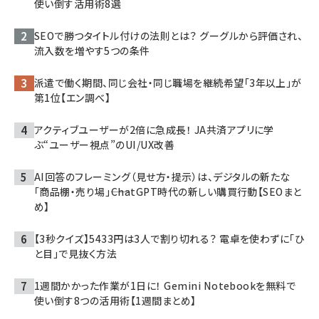
使い倒す活用術8選
SEOで勝つタイトル付けの法則とは？ グーグルから評価され、
流入数を増やす5つの条件
派遣で働く期間、同じ会社・同じ職場を継続希望「3年以上」が
第1位【エン調べ】
アクティブユーザーが2倍に急成長！ JA共済アプリに学
ぶ“ユーザー視点”のUI/UX改善
AI回答のフレーミング（見せ方・提示）は、デジタルの新たな
「商品棚・売り場」――ChatGPT時代の新しい購買行動【SEOまと
め】
【3秒クイズ】5433円は3人で割り切れる？ 電卓を使わずに「ひ
と目」で見抜く方法
1週間かかった作業が1日に！ Gemini Notebookを無料で
使い倒す8つの活用術【1週間まとめ】