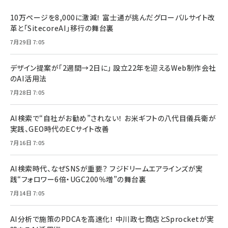
10万ページを8,000に激減！ 富士通が挑んだグローバルサイト改
革と「SitecoreAI」移行の舞台裏
7月29日 7:05
デザイン提案が「2週間→2日に」 設立22年を迎えるWeb制作会社
のAI活用法
7月28日 7:05
AI検索で“自社がお勧め”されない！ お米ギフトの八代目儀兵衛が
実践、GEO時代のECサイト改善
7月16日 7:05
AI検索時代、なぜSNSが重要？ フジドリームエアラインズが実
践“フォロワー6倍・UGC200％増”の舞台裏
7月14日 7:05
AI分析で施策のPDCAを高速化！ 中川政七商店とSprocketが実