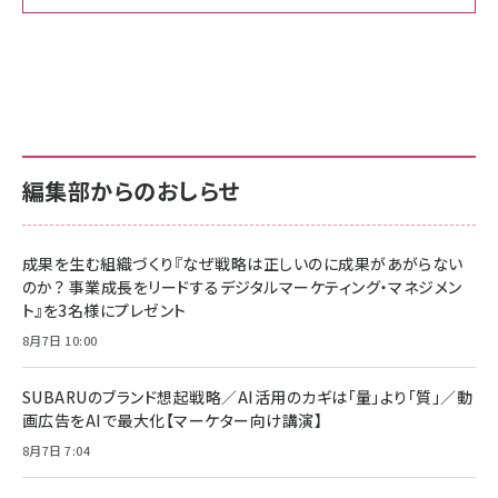
Amazon ビジネス・経済関連書籍 の売れ筋ランキン
Amazon 家電＆カメラ の売れ筋ランキング
Amazon パソコン・周辺機器 の売れ筋ランキング
グ
更新日時：2026/06/26 19:00
更新日時：2026/06/26 19:00
更新日時：2026/06/26 19:00
anan(アンアン)2026/07/01号 No.2501[魅せる
KIOXIA(キオクシア) 旧東芝メモリ microSD
KIOXIA(キオクシア) 旧東芝メモリ microSD
カラダ2026／宮舘涼太]
128GB UHS-I Class10 (最大読出速度
128GB UHS-I Class10 (最大読出速度
100MB/s) Nintendo Switch動作確認済 国内
100MB/s) Nintendo Switch動作確認済 国内
￥880
サポート正規品 メーカー保証5年 KLMEA128G
サポート正規品 メーカー保証5年 KLMEA128G
￥2,680
￥2,680
編集部からのおしらせ
anan(アンアン)2026/06/24号 No.2500増刊
スペシャルエディション[王道エンタメの矜持／
NIMASO ガラスフィルム iPhone 17 用 保護フィ
Amazon eギフトカード - Amazonロゴ - クラ
BTS]
ルム 強化ガラス 耐衝撃 高透過率 指紋防止 貼りや
シック
すい ガイド枠付き いPhone17 (6.3インチ) 対応
成果を生む組織づくり『なぜ戦略は正しいのに成果があがらない
￥1,100
￥5,000
2枚セット DSP25F1698
のか？ 事業成長をリードするデジタルマーケティング・マネジメン
￥1,599
ト』を3名様にプレゼント
anan(アンアン)2026/07/08号 No.2502[2026
Anker PowerLine III Flow USB-C & USB-C
年後半、あなたの恋と運命／山田涼介]
【New】Amazon Fire TV Stick HD | 手軽にスト
ケーブル Anker絡まないケーブル 240W 結束バン
8月7日 10:00
リーミングをはじめよう | ストリーミングメディアプ
ド付き USB PD対応 シリコン素材採用 iPhone
￥880
レイヤー
17 / 16 / 15 / Galaxy iPad Pro MacBook
￥1,890
Pro/Air 各種対応 (1.8m ミッドナイトブラック)
SUBARUのブランド想起戦略／AI活用のカギは「量」より「質」／動
￥6,980
画広告をAIで最大化【マーケター向け講演】
ママ投資家が育休中に１億貯めた株式投資
アサヒ飲料 モンスター エナジー 355ml×24本
￥1,870
8月7日 7:04
Anker Soundcore P31i (Bluetooth 6.1) 【完
￥4,192
全ワイヤレスイヤホン/アクティブノイズキャンセリ
ング/マルチポイント接続 / 最大50時間再生 / PSE