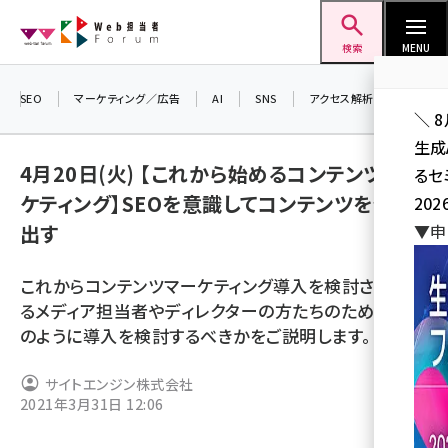
メ
Web担当者Forum
イ
検索
MENU
ン
コ
SEO
マーケティング／広告
AI
SNS
アクセス解析／データ分析
＼ 
ン
生成
テ
4月20日(火) 【これから始めるコンテンツマー
るセ
ン
ケティング】SEOを意識してコンテンツを作り
202
ツ
seo (3526)
出す
▼申
に
ai (2807)
移
これからコンテンツマーケティング導入を検討されてい
動
youtube (2434)
るメディア担当者やディレクターの方たちのために、ど
のように導入を検討するべきかをご説明します。
note (2312)
セミナー (2307)
サイトエンジン株式会社
2021年3月31日 12:06
z世代 (1622)
meo (1275)