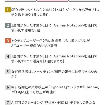
SEOで勝つタイトル付けの法則とは？ グーグルから評価され、
流入数を増やす5つの条件
1週間かかった作業が1日に！ Gemini Notebookを無料で
使い倒す活用術8選
アクティブユーザーが2倍に急成長！ JA共済アプリに学
ぶ“ユーザー視点”のUI/UX改善
1週間かかった作業が1日に！ Gemini Notebookを無料で
使い倒す8つの活用術【1週間まとめ】
なぜ経営者は、マーケティング部門の報告に納得できないの
か？
朝日新聞社の文章校正AI「Typoless」がブラウザ「Chrome」
と「Edge」上でも校正が可能に
AI回答のフレーミング（見せ方・提示）は、デジタルの新たな