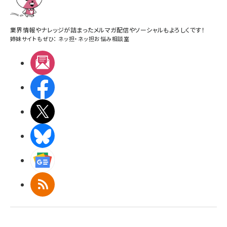
業界情報やナレッジが詰まったメルマガ配信やソーシャルもよろしくです！
姉妹サイトもぜひ：
ネッ担
・
ネッ担お悩み相談室
メルマガ
Facebook
X(エックス)
BlueSky
Googleニュース
RSS