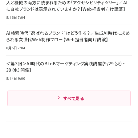
人と機械の両方に読まれるための「アクセシビリティツリー」／AI
組織の成果を最大化する ルールのデザイン
技術基準適合】ブラック
￥5,990
サッポロ 生ビール 黒ラベル 350ml 缶 24本 ビー
に自社ブランドは表示されていますか？【Web担当者向け講演】
￥1,980
ル ケース買い【6/30応募〆切! 黒ラベルビヤセラー
8月6日 7:04
キャンペーン】
Anker PowerLine III Flow USB-C & USB-C
ケーブル Anker絡まないケーブル 240W 結束バン
￥4,857
ド付き USB PD対応 シリコン素材採用 iPhone
AI検索時代“選ばれるブランド”はどう作る？／生成AI時代に求め
Amazonランキングをもっと見る
17 / 16 / 15 / Galaxy iPad Pro MacBook
￥1,890
られる次世代Web制作フロー【Web担当者向け講演】
Pro/Air 各種対応 (1.8m ミッドナイトブラック)
Amazonランキングをもっと見る
8月5日 7:04
Amazonランキングをもっと見る
＜第3回＞AI時代のBtoBマーケティング実践講座【9/29（火）・
30（水）開催】
8月4日 9:00
すべて見る