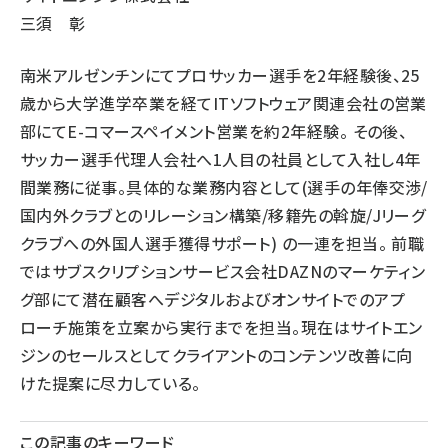
三須 彰
南米アルゼンチンにてプロサッカー選手を2年経験後、25
歳から大学進学卒業を経てITソフトウェア関連会社の営業
部にてE-コマースペイメント営業を約2年経験。 その後、
サッカー選手代理人会社へ1人目の社員として入社し4年
間業務に従事。具体的な業務内容として(選手の年俸交渉/
国内外クラブとのリレーション構築/移籍先の斡旋/Jリーグ
クラブへの外国人選手獲得サポート) の一連を担当。 前職
ではサブスクリプションサービス会社DAZNのマーケティン
グ部にて潜在顧客へデジタルおよびオンサイトでのアプ
ローチ施策を立案から実行までを担当。現在はサイトエン
ジンのセールスとしてクライアントのコンテンツ改善に向
けた提案に尽力している。
この記事のキーワード