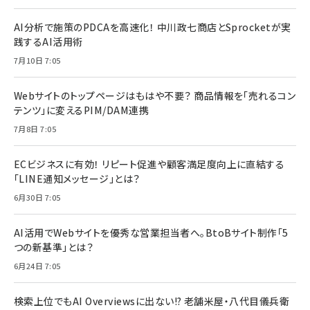
AI分析で施策のPDCAを高速化！ 中川政七商店とSprocketが実
践するAI活用術
7月10日 7:05
Webサイトのトップページはもはや不要？ 商品情報を「売れるコン
テンツ」に変えるPIM/DAM連携
7月8日 7:05
ECビジネスに有効！ リピート促進や顧客満足度向上に直結する
「LINE通知メッセージ」とは？
6月30日 7:05
AI活用でWebサイトを優秀な営業担当者へ。BtoBサイト制作「5
つの新基準」とは？
6月24日 7:05
検索上位でもAI Overviewsに出ない!? 老舗米屋・八代目儀兵衛