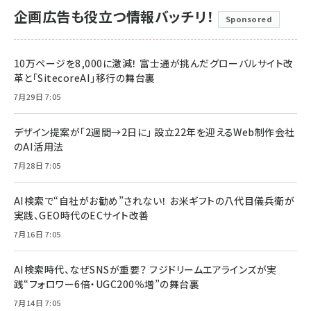
企画広告も役立つ情報バッチリ！
Sponsored
10万ページを8,000に激減！ 富士通が挑んだグローバルサイト改
革と「SitecoreAI」移行の舞台裏
7月29日 7:05
デザイン提案が「2週間→2日に」 設立22年を迎えるWeb制作会社
のAI活用法
7月28日 7:05
AI検索で“自社がお勧め”されない！ お米ギフトの八代目儀兵衛が
実践、GEO時代のECサイト改善
7月16日 7:05
AI検索時代、なぜSNSが重要？ フジドリームエアラインズが実
践“フォロワー6倍・UGC200％増”の舞台裏
7月14日 7:05