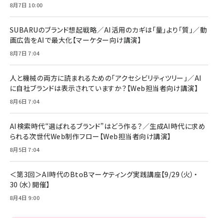
年後半、あなたの恋と運命／山田涼介]
【New】Amazon Fire TV Stick HD | 手軽にスト
ケーブル Anker絡まないケーブル 240W 結束バン
8月7日 10:00
リーミングをはじめよう | ストリーミングメディアプ
ド付き USB PD対応 シリコン素材採用 iPhone
￥880
レイヤー
17 / 16 / 15 / Galaxy iPad Pro MacBook
￥1,890
Pro/Air 各種対応 (1.8m ミッドナイトブラック)
SUBARUのブランド想起戦略／AI活用のカギは「量」より「質」／動
￥6,980
画広告をAIで最大化【マーケター向け講演】
ママ投資家が育休中に１億貯めた株式投資
アサヒ飲料 モンスター エナジー 355ml×24本
￥1,870
8月7日 7:04
Anker Soundcore P31i (Bluetooth 6.1) 【完
￥4,192
全ワイヤレスイヤホン/アクティブノイズキャンセリ
ング/マルチポイント接続 / 最大50時間再生 / PSE
人と機械の両方に読まれるための「アクセシビリティツリー」／AI
組織の成果を最大化する ルールのデザイン
技術基準適合】ブラック
￥5,990
サッポロ 生ビール 黒ラベル 350ml 缶 24本 ビー
に自社ブランドは表示されていますか？【Web担当者向け講演】
￥1,980
ル ケース買い【6/30応募〆切! 黒ラベルビヤセラー
8月6日 7:04
キャンペーン】
Anker PowerLine III Flow USB-C & USB-C
ケーブル Anker絡まないケーブル 240W 結束バン
￥4,857
ド付き USB PD対応 シリコン素材採用 iPhone
AI検索時代“選ばれるブランド”はどう作る？／生成AI時代に求め
Amazonランキングをもっと見る
17 / 16 / 15 / Galaxy iPad Pro MacBook
￥1,890
られる次世代Web制作フロー【Web担当者向け講演】
Pro/Air 各種対応 (1.8m ミッドナイトブラック)
Amazonランキングをもっと見る
8月5日 7:04
Amazonランキングをもっと見る
＜第3回＞AI時代のBtoBマーケティング実践講座【9/29（火）・
30（水）開催】
8月4日 9:00