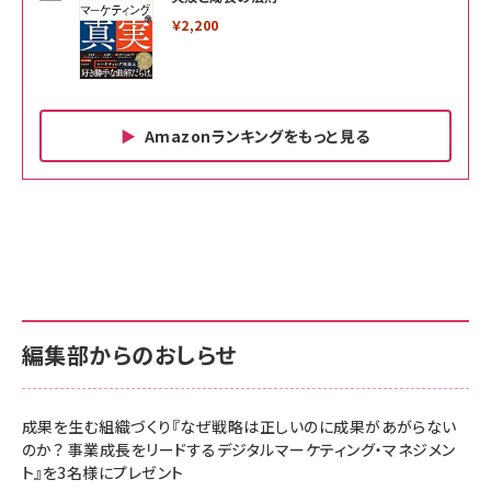
￥2,200
Amazonランキングをもっと見る
Amazon ビジネス・経済関連書籍 の売れ筋ランキン
Amazon 家電＆カメラ の売れ筋ランキング
Amazon パソコン・周辺機器 の売れ筋ランキング
グ
更新日時：2026/06/26 19:00
更新日時：2026/06/26 19:00
更新日時：2026/06/26 19:00
anan(アンアン)2026/07/01号 No.2501[魅せる
KIOXIA(キオクシア) 旧東芝メモリ microSD
KIOXIA(キオクシア) 旧東芝メモリ microSD
カラダ2026／宮舘涼太]
128GB UHS-I Class10 (最大読出速度
128GB UHS-I Class10 (最大読出速度
100MB/s) Nintendo Switch動作確認済 国内
100MB/s) Nintendo Switch動作確認済 国内
￥880
サポート正規品 メーカー保証5年 KLMEA128G
サポート正規品 メーカー保証5年 KLMEA128G
￥2,680
￥2,680
編集部からのおしらせ
anan(アンアン)2026/06/24号 No.2500増刊
スペシャルエディション[王道エンタメの矜持／
NIMASO ガラスフィルム iPhone 17 用 保護フィ
Amazon eギフトカード - Amazonロゴ - クラ
BTS]
ルム 強化ガラス 耐衝撃 高透過率 指紋防止 貼りや
シック
すい ガイド枠付き いPhone17 (6.3インチ) 対応
成果を生む組織づくり『なぜ戦略は正しいのに成果があがらない
￥1,100
￥5,000
2枚セット DSP25F1698
のか？ 事業成長をリードするデジタルマーケティング・マネジメン
￥1,599
ト』を3名様にプレゼント
anan(アンアン)2026/07/08号 No.2502[2026
Anker PowerLine III Flow USB-C & USB-C