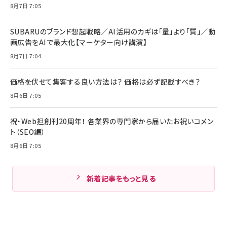
8月7日 7:05
SUBARUのブランド想起戦略／AI活用のカギは「量」より「質」／動
画広告をAIで最大化【マーケター向け講演】
8月7日 7:04
価格を伏せて集客する良い方法は？ 価格は必ず記載すべき？
8月6日 7:05
祝・Web担創刊20周年！ 各業界の専門家から届いたお祝いコメン
ト（SEO編）
8月6日 7:05
新着記事をもっと見る