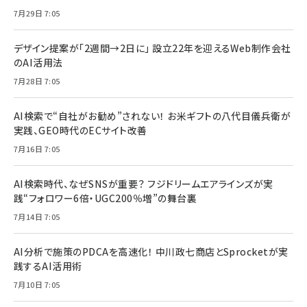
7月29日 7:05
デザイン提案が「2週間→2日に」 設立22年を迎えるWeb制作会社
のAI活用法
7月28日 7:05
AI検索で“自社がお勧め”されない！ お米ギフトの八代目儀兵衛が
実践、GEO時代のECサイト改善
7月16日 7:05
AI検索時代、なぜSNSが重要？ フジドリームエアラインズが実
践“フォロワー6倍・UGC200％増”の舞台裏
7月14日 7:05
AI分析で施策のPDCAを高速化！ 中川政七商店とSprocketが実
践するAI活用術
7月10日 7:05