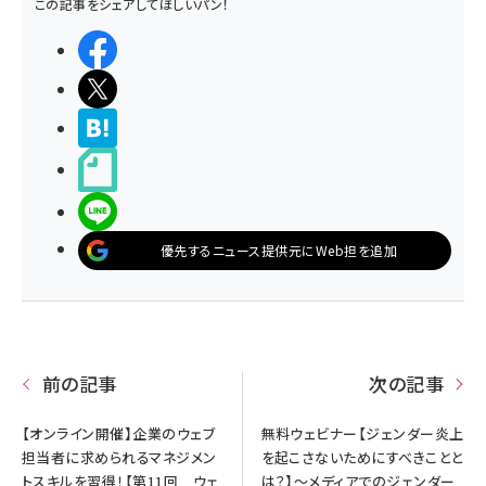
この記事をシェアしてほしいパン！
シェアする
ポストする
>ブクマする
noteで書く
LINEで送る
優先するニュース提供元にWeb担を追加
前の記事
次の記事
【オンライン開催】企業のウェブ
無料ウェビナー【ジェンダー炎上
担当者に求められるマネジメン
を起こさないためにすべきことと
トスキルを習得！【第11回 ウェ
は？】～メディアでのジェンダー