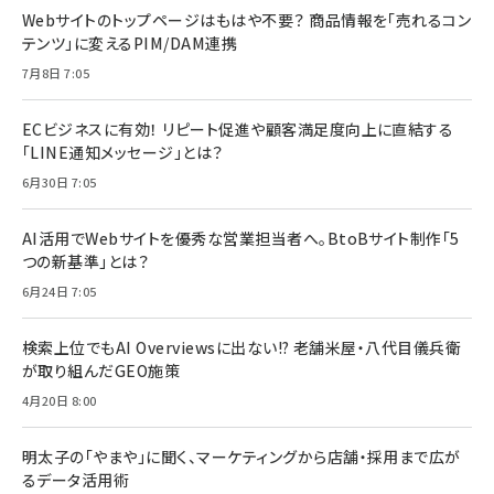
Webサイトのトップページはもはや不要？ 商品情報を「売れるコン
テンツ」に変えるPIM/DAM連携
7月8日 7:05
ECビジネスに有効！ リピート促進や顧客満足度向上に直結する
「LINE通知メッセージ」とは？
6月30日 7:05
AI活用でWebサイトを優秀な営業担当者へ。BtoBサイト制作「5
つの新基準」とは？
6月24日 7:05
検索上位でもAI Overviewsに出ない!? 老舗米屋・八代目儀兵衛
が取り組んだGEO施策
4月20日 8:00
明太子の「やまや」に聞く、マーケティングから店舗・採用まで広が
るデータ活用術