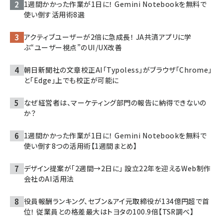
1週間かかった作業が1日に！ Gemini Notebookを無料で
使い倒す活用術8選
アクティブユーザーが2倍に急成長！ JA共済アプリに学
ぶ“ユーザー視点”のUI/UX改善
朝日新聞社の文章校正AI「Typoless」がブラウザ「Chrome」
と「Edge」上でも校正が可能に
なぜ経営者は、マーケティング部門の報告に納得できないの
か？
1週間かかった作業が1日に！ Gemini Notebookを無料で
使い倒す8つの活用術【1週間まとめ】
デザイン提案が「2週間→2日に」 設立22年を迎えるWeb制作
会社のAI活用法
役員報酬ランキング、セブン＆アイ元取締役が134億円超で首
位！ 従業員との格差最大はトヨタの100.9倍【TSR調べ】