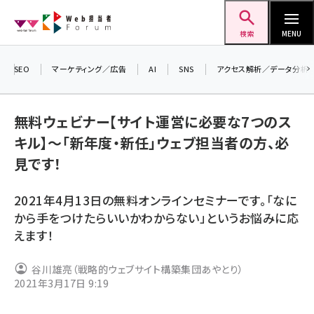
メ
Web担当者Forum
イ
検索
MENU
ン
コ
SEO
マーケティング／広告
AI
SNS
アクセス解析／データ分析
ン
＼
テ
生
無料ウェビナー【サイト運営に必要な7つのス
ン
る
キル】～「新年度・新任」ウェブ担当者の方、必
ツ
20
seo (3532)
見です！
に
▼
ai (2814)
移
2021年4月13日の無料オンラインセミナーです。「なに
動
youtube (2441)
から手をつけたらいいかわからない」というお悩みに応
えます！
note (2317)
セミナー (2310)
谷川雄亮（戦略的ウェブサイト構築集団あやとり）
2021年3月17日 9:19
z世代 (1623)
meo (1277)