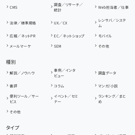
調査／リサーチ／
CMS
Web担当者／仕事
統計
レンサバ／システ
法律／標準規格
UX／CX
ム
広報／ネットPR
EC／ネットショップ
モバイル
メールマーケ
SEM
その他
種別
事例／インタ
解説／ノウハウ
調査データ
ビュー
書評
コラム
マンガ/小説
便利ツール／サー
イベント／セミ
ランキング／まと
ビス
ナー
め
その他
タイプ