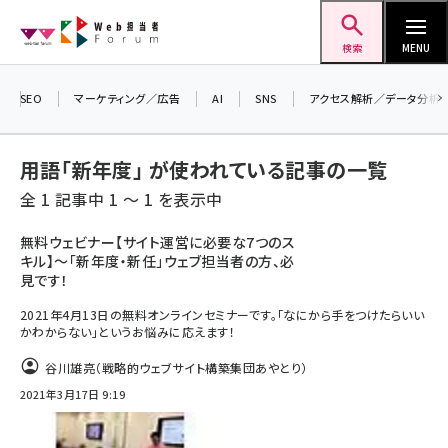
メ
Web担当者Forum
イ
検索
MENU
ン
＼ 8月27日開催、申し込み受付中！ ／
コ
生成AIをマーケティング等に活用するための
SEO
マーケティング／広告
AI
SNS
アクセス解析／データ分析
ン
考え方を学べるセミナーイベント「生成AI ×
テ
マーケティング フォーラム 2026」開催！
用語「新年度」 が使われている記事の一覧
ン
▼申し込みはこちらから▼
全 1 記事中 1 ～ 1 を表示中
ツ
seo (3526)
に
無料ウェビナー【サイト運営に必要な7つのス
キル】～「新年度・新任」ウェブ担当者の方、必
ai (2807)
移
見です！
動
youtube (2434)
2021年4月13日の無料オンラインセミナーです。「なにから手をつけたらいい
かわからない」というお悩みに応えます！
note (2312)
谷川雄亮（戦略的ウェブサイト構築集団あやとり）
セミナー (2307)
2021年3月17日 9:19
z世代 (1622)
meo (1275)