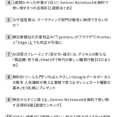
1週間かかった作業が1日に！ Gemini Notebookを無料で
使い倒す8つの活用術【1週間まとめ】
なぜ経営者は、マーケティング部門の報告に納得できないの
か？
朝日新聞社の文章校正AI「Typoless」がブラウザ「Chrome」
と「Edge」上でも校正が可能に
AI回答のフレーミング（見せ方・提示）は、デジタルの新たな
「商品棚・売り場」――ChatGPT時代の新しい購買行動【SEOまと
め】
無料BIツール入門『いちばんやさしいGoogleデータポータル
の教本 人気講師が教える業務で使えるダッシュボード構築の
基本』を3名様にプレゼント
明日からすぐに使える、Gemini Notebookを無料で使い倒
す活用術8選【週間ランキング】
デザイン提案が「2週間→2日に」 設立22年を迎えるWeb制作