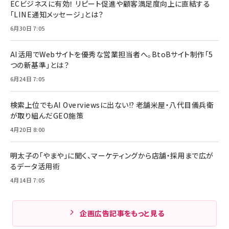
ECビジネスに有効！ リピート促進や顧客満足度向上に直結する
「LINE通知メッセージ」とは？
6月30日 7:05
AI活用でWebサイトを優秀な営業担当者へ。BtoBサイト制作「5
つの新基準」とは？
6月24日 7:05
検索上位でもAI Overviewsに出ない!? 老舗米屋・八代目儀兵衛
が取り組んだGEO施策
4月20日 8:00
明太子の「やまや」に聞く、マーケティングから店舗・採用まで広が
るデータ活用術
4月14日 7:05
企画広告記事をもっと見る