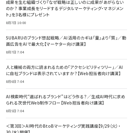
成果を生む組織づくり『なぜ戦略は正しいのに成果があがらない
のか？ 事業成長をリードするデジタルマーケティング・マネジメン
ト』を3名様にプレゼント
8月7日 10:00
SUBARUのブランド想起戦略／AI活用のカギは「量」より「質」／動
画広告をAIで最大化【マーケター向け講演】
8月7日 7:04
人と機械の両方に読まれるための「アクセシビリティツリー」／AI
に自社ブランドは表示されていますか？【Web担当者向け講演】
8月6日 7:04
AI検索時代“選ばれるブランド”はどう作る？／生成AI時代に求め
られる次世代Web制作フロー【Web担当者向け講演】
8月5日 7:04
＜第3回＞AI時代のBtoBマーケティング実践講座【9/29（火）・
30（水）開催】