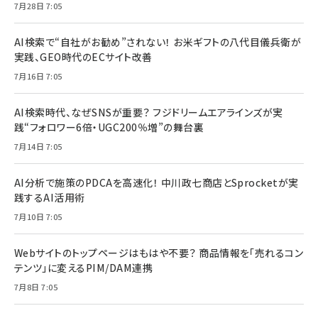
7月28日 7:05
AI検索で“自社がお勧め”されない！ お米ギフトの八代目儀兵衛が
実践、GEO時代のECサイト改善
7月16日 7:05
AI検索時代、なぜSNSが重要？ フジドリームエアラインズが実
践“フォロワー6倍・UGC200％増”の舞台裏
7月14日 7:05
AI分析で施策のPDCAを高速化！ 中川政七商店とSprocketが実
践するAI活用術
7月10日 7:05
Webサイトのトップページはもはや不要？ 商品情報を「売れるコン
テンツ」に変えるPIM/DAM連携
7月8日 7:05