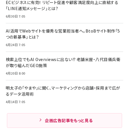
ECビジネスに有効！ リピート促進や顧客満足度向上に直結する
「LINE通知メッセージ」とは？
6月30日 7:05
AI活用でWebサイトを優秀な営業担当者へ。BtoBサイト制作「5
つの新基準」とは？
6月24日 7:05
検索上位でもAI Overviewsに出ない!? 老舗米屋・八代目儀兵衛
が取り組んだGEO施策
4月20日 8:00
明太子の「やまや」に聞く、マーケティングから店舗・採用まで広が
るデータ活用術
4月14日 7:05
企画広告記事をもっと見る