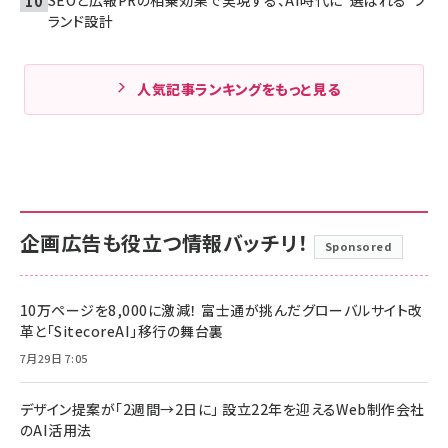
SEOと広報PRの相乗効果で実現する、AI時代に“選ばれる”ブ
ランド設計
人気記事ランキングをもっと見る
企画広告も役立つ情報バッチリ！
Sponsored
10万ページを8,000に激減！ 富士通が挑んだグローバルサイト改
革と「SitecoreAI」移行の舞台裏
7月29日 7:05
デザイン提案が「2週間→2日に」 設立22年を迎えるWeb制作会社
のAI活用法