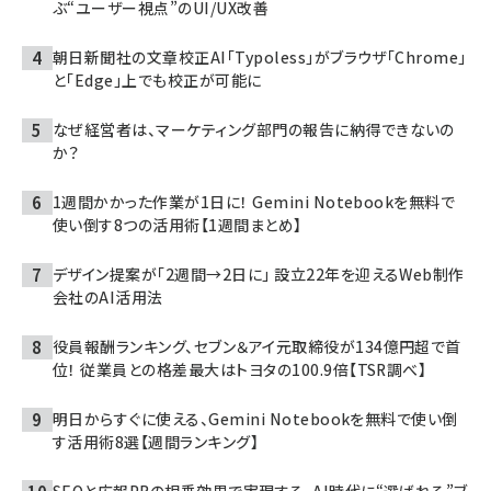
ぶ“ユーザー視点”のUI/UX改善
朝日新聞社の文章校正AI「Typoless」がブラウザ「Chrome」
と「Edge」上でも校正が可能に
なぜ経営者は、マーケティング部門の報告に納得できないの
か？
1週間かかった作業が1日に！ Gemini Notebookを無料で
使い倒す8つの活用術【1週間まとめ】
デザイン提案が「2週間→2日に」 設立22年を迎えるWeb制作
会社のAI活用法
役員報酬ランキング、セブン＆アイ元取締役が134億円超で首
位！ 従業員との格差最大はトヨタの100.9倍【TSR調べ】
明日からすぐに使える、Gemini Notebookを無料で使い倒
す活用術8選【週間ランキング】