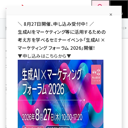
メ
Web担当者Forum
イ
検索
MENU
ン
＼ 8月27日開催、申し込み受付中！ ／
コ
SEO
マーケティング／広告
AI
SNS
アクセス解析／データ分析
生成AIをマーケティング等に活用するための
ン
考え方を学べるセミナーイベント「生成AI ×
テ
用語「ウェブサイト運営」 が使われている記事
マーケティング フォーラム 2026」開催！
ン
▼申し込みはこちらから▼
の一覧
ツ
seo (3536)
全 14 記事中 1 ～ 14 を表示中
に
ai (2818)
移
【無料】BtoB企業向け戦略的ウェブサイト活
用セミナー ウェブ戦略を推進する４つの秘
動
youtube (2444)
訣（組織編）＠名古屋「誰にも聞けない！プロ
ジェクト計画と予算申請」
note (2320)
ウェブサイトを構築するには「いくらくらいの予算が妥当か？」「経営陣の理解
セミナー (2313)
をどう得るか？」など、ウェブ担当者が抱える悩みを共有していきます。
z世代 (1629)
谷川雄亮（戦略的ウェブサイト構築集団あやとり）
2019年6月10日 11:38
meo (1279)