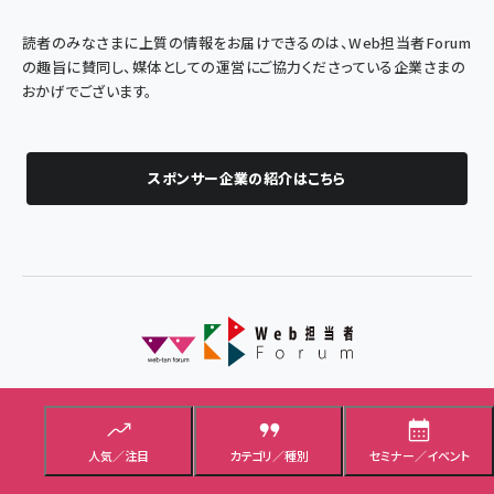
読者のみなさまに上質の情報をお届けできるのは、Web担当者Forum
の趣旨に賛同し、媒体としての運営にご協力くださっている企業さまの
おかげでございます。
スポンサー企業の紹介はこちら
企業Webサイトとマーケティングの実践情報サイト - SEO・アクセス解
析・SNS・UX・CMSなど
人気／注目
カテゴリ／種別
セミナー／イベント
メルマガ
Facebook
X(エックス)
Bluesky
Googleニュ
RSS