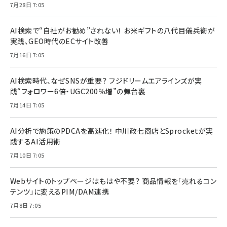
7月28日 7:05
AI検索で“自社がお勧め”されない！ お米ギフトの八代目儀兵衛が
実践、GEO時代のECサイト改善
7月16日 7:05
AI検索時代、なぜSNSが重要？ フジドリームエアラインズが実
践“フォロワー6倍・UGC200％増”の舞台裏
7月14日 7:05
AI分析で施策のPDCAを高速化！ 中川政七商店とSprocketが実
践するAI活用術
7月10日 7:05
Webサイトのトップページはもはや不要？ 商品情報を「売れるコン
テンツ」に変えるPIM/DAM連携
7月8日 7:05