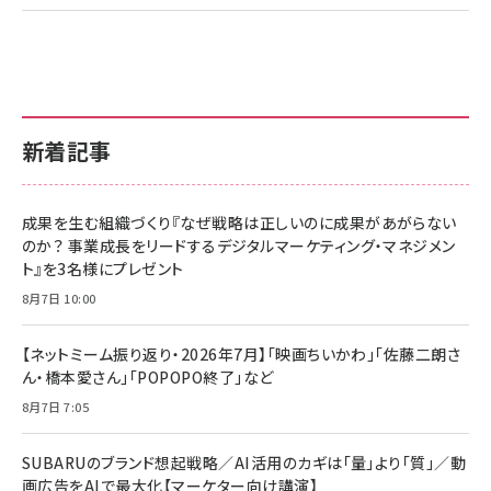
新着記事
成果を生む組織づくり『なぜ戦略は正しいのに成果があがらない
のか？ 事業成長をリードするデジタルマーケティング・マネジメン
ト』を3名様にプレゼント
8月7日 10:00
【ネットミーム振り返り・2026年7月】「映画ちいかわ」「佐藤二朗さ
ん・橋本愛さん」「POPOPO終了」など
8月7日 7:05
SUBARUのブランド想起戦略／AI活用のカギは「量」より「質」／動
画広告をAIで最大化【マーケター向け講演】