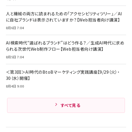
￥4,192
全ワイヤレスイヤホン/アクティブノイズキャンセリ
ング/マルチポイント接続 / 最大50時間再生 / PSE
人と機械の両方に読まれるための「アクセシビリティツリー」／AI
組織の成果を最大化する ルールのデザイン
技術基準適合】ブラック
￥5,990
サッポロ 生ビール 黒ラベル 350ml 缶 24本 ビー
に自社ブランドは表示されていますか？【Web担当者向け講演】
￥1,980
ル ケース買い【6/30応募〆切! 黒ラベルビヤセラー
8月6日 7:04
キャンペーン】
Anker PowerLine III Flow USB-C & USB-C
ケーブル Anker絡まないケーブル 240W 結束バン
￥4,857
ド付き USB PD対応 シリコン素材採用 iPhone
AI検索時代“選ばれるブランド”はどう作る？／生成AI時代に求め
Amazonランキングをもっと見る
17 / 16 / 15 / Galaxy iPad Pro MacBook
￥1,890
られる次世代Web制作フロー【Web担当者向け講演】
Pro/Air 各種対応 (1.8m ミッドナイトブラック)
Amazonランキングをもっと見る
8月5日 7:04
Amazonランキングをもっと見る
＜第3回＞AI時代のBtoBマーケティング実践講座【9/29（火）・
30（水）開催】
8月4日 9:00
すべて見る