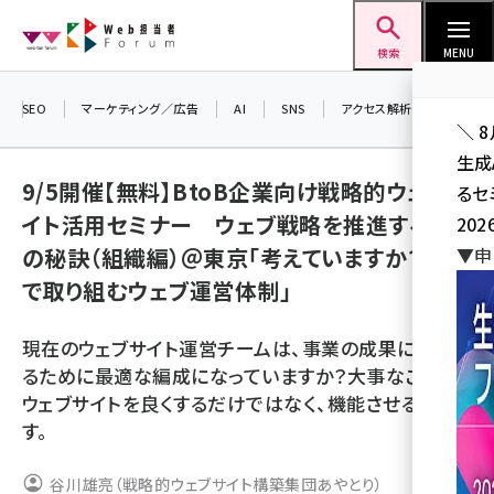
メ
Web担当者Forum
イ
検索
MENU
ン
コ
SEO
マーケティング／広告
AI
SNS
アクセス解析／データ分析
＼ 
ン
生成
テ
9/5開催【無料】BtoB企業向け戦略的ウェブサ
るセ
ン
イト活用セミナー ウェブ戦略を推進する４つ
202
ツ
seo (3526)
の秘訣（組織編）＠東京「考えていますか？全社
▼申
に
で取り組むウェブ運営体制」
ai (2807)
移
動
youtube (2434)
現在のウェブサイト運営チームは、事業の成果に貢献す
note (2312)
るために最適な編成になっていますか？大事なことは
ウェブサイトを良くするだけではなく、機能させることで
セミナー (2307)
す。
z世代 (1622)
谷川雄亮（戦略的ウェブサイト構築集団あやとり）
meo (1275)