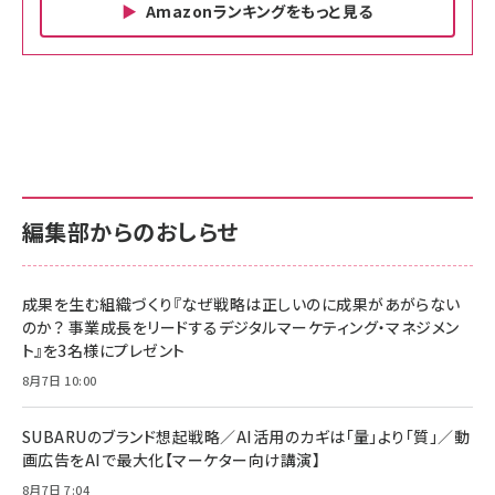
Amazonランキングをもっと見る
Amazon ビジネス・経済関連書籍 の売れ筋ランキン
Amazon 家電＆カメラ の売れ筋ランキング
Amazon パソコン・周辺機器 の売れ筋ランキング
グ
更新日時：2026/06/26 19:00
更新日時：2026/06/26 19:00
更新日時：2026/06/26 19:00
anan(アンアン)2026/07/01号 No.2501[魅せる
KIOXIA(キオクシア) 旧東芝メモリ microSD
KIOXIA(キオクシア) 旧東芝メモリ microSD
カラダ2026／宮舘涼太]
128GB UHS-I Class10 (最大読出速度
128GB UHS-I Class10 (最大読出速度
100MB/s) Nintendo Switch動作確認済 国内
100MB/s) Nintendo Switch動作確認済 国内
￥880
サポート正規品 メーカー保証5年 KLMEA128G
サポート正規品 メーカー保証5年 KLMEA128G
￥2,680
￥2,680
編集部からのおしらせ
anan(アンアン)2026/06/24号 No.2500増刊
スペシャルエディション[王道エンタメの矜持／
NIMASO ガラスフィルム iPhone 17 用 保護フィ
Amazon eギフトカード - Amazonロゴ - クラ
BTS]
ルム 強化ガラス 耐衝撃 高透過率 指紋防止 貼りや
シック
すい ガイド枠付き いPhone17 (6.3インチ) 対応
成果を生む組織づくり『なぜ戦略は正しいのに成果があがらない
￥1,100
￥5,000
2枚セット DSP25F1698
のか？ 事業成長をリードするデジタルマーケティング・マネジメン
￥1,599
ト』を3名様にプレゼント
anan(アンアン)2026/07/08号 No.2502[2026
Anker PowerLine III Flow USB-C & USB-C
年後半、あなたの恋と運命／山田涼介]
【New】Amazon Fire TV Stick HD | 手軽にスト
ケーブル Anker絡まないケーブル 240W 結束バン
8月7日 10:00
リーミングをはじめよう | ストリーミングメディアプ
ド付き USB PD対応 シリコン素材採用 iPhone
￥880
レイヤー
17 / 16 / 15 / Galaxy iPad Pro MacBook
￥1,890
Pro/Air 各種対応 (1.8m ミッドナイトブラック)
SUBARUのブランド想起戦略／AI活用のカギは「量」より「質」／動
￥6,980
画広告をAIで最大化【マーケター向け講演】
ママ投資家が育休中に１億貯めた株式投資
アサヒ飲料 モンスター エナジー 355ml×24本
￥1,870
8月7日 7:04
Anker Soundcore P31i (Bluetooth 6.1) 【完