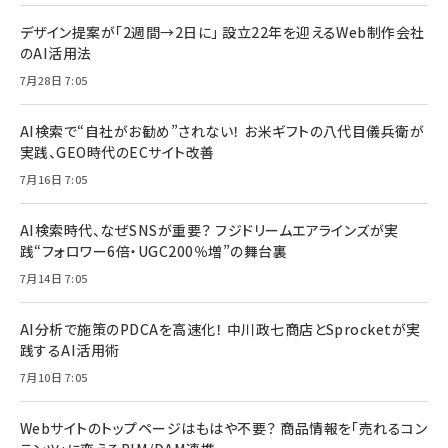
デザイン提案が「2週間→2日に」 設立22年を迎えるWeb制作会社
のAI活用法
7月28日 7:05
AI検索で“自社がお勧め”されない！ お米ギフトの八代目儀兵衛が
実践、GEO時代のECサイト改善
7月16日 7:05
AI検索時代、なぜSNSが重要？ フジドリームエアラインズが実
践“フォロワー6倍・UGC200％増”の舞台裏
7月14日 7:05
AI分析で施策のPDCAを高速化！ 中川政七商店とSprocketが実
践するAI活用術
7月10日 7:05
Webサイトのトップページはもはや不要？ 商品情報を「売れるコン