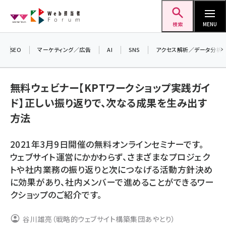
メ
Web担当者Forum
イ
検索
MENU
ン
コ
SEO
マーケティング／広告
AI
SNS
アクセス解析／データ分析
ン
テ
無料ウェビナー【KPTワークショップ実践ガイ
ン
ド】正しい振り返りで、次なる成果を生み出す
ツ
seo (3541)
方法
に
ai (2827)
移
2021年3月9日開催の無料オンラインセミナーです。
動
youtube (2449)
ウェブサイト運営にかかわらず、さまざまなプロジェク
トや社内業務の振り返りと次につなげる活動方針決め
note (2323)
に効果があり、社内メンバーで進めることができるワー
セミナー (2318)
クショップのご紹介です。
z世代 (1632)
谷川雄亮（戦略的ウェブサイト構築集団あやとり）
meo (1282)