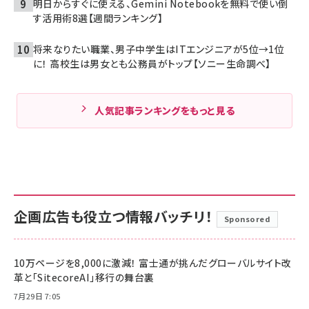
明日からすぐに使える、Gemini Notebookを無料で使い倒
す活用術8選【週間ランキング】
将来なりたい職業、男子中学生はITエンジニアが5位→1位
に！ 高校生は男女とも公務員がトップ【ソニー生命調べ】
人気記事ランキングをもっと見る
企画広告も役立つ情報バッチリ！
Sponsored
10万ページを8,000に激減！ 富士通が挑んだグローバルサイト改
革と「SitecoreAI」移行の舞台裏
7月29日 7:05