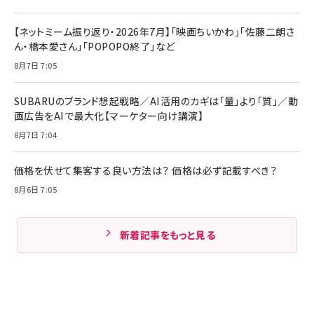
【ネットミーム振り返り・2026年7月】「映画ちいかわ」「佐藤二朗さ
ん・橋本愛さん」「POPOPO終了」など
8月7日 7:05
SUBARUのブランド想起戦略／AI活用のカギは「量」より「質」／動
画広告をAIで最大化【マーケター向け講演】
8月7日 7:04
価格を伏せて集客する良い方法は？ 価格は必ず記載すべき？
8月6日 7:05
新着記事をもっと見る