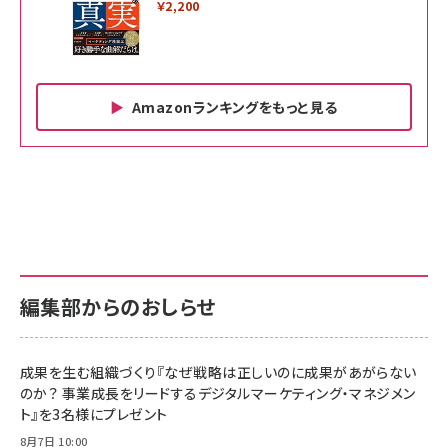
￥2,200
Amazonランキングをもっと見る
Amazon ビジネス・経済関連書籍 の売れ筋ランキン
Amazon 家電＆カメラ の売れ筋ランキング
Amazon パソコン・周辺機器 の売れ筋ランキング
グ
更新日時：2026/06/26 19:00
更新日時：2026/06/26 19:00
更新日時：2026/06/26 19:00
anan(アンアン)2026/07/01号 No.2501[魅せる
KIOXIA(キオクシア) 旧東芝メモリ microSD
KIOXIA(キオクシア) 旧東芝メモリ microSD
カラダ2026／宮舘涼太]
128GB UHS-I Class10 (最大読出速度
128GB UHS-I Class10 (最大読出速度
100MB/s) Nintendo Switch動作確認済 国内
100MB/s) Nintendo Switch動作確認済 国内
￥880
サポート正規品 メーカー保証5年 KLMEA128G
サポート正規品 メーカー保証5年 KLMEA128G
￥2,680
￥2,680
編集部からのおしらせ
anan(アンアン)2026/06/24号 No.2500増刊
スペシャルエディション[王道エンタメの矜持／
NIMASO ガラスフィルム iPhone 17 用 保護フィ
Amazon eギフトカード - Amazonロゴ - クラ
BTS]
ルム 強化ガラス 耐衝撃 高透過率 指紋防止 貼りや
シック
すい ガイド枠付き いPhone17 (6.3インチ) 対応
成果を生む組織づくり『なぜ戦略は正しいのに成果があがらない
￥1,100
￥5,000
2枚セット DSP25F1698
のか？ 事業成長をリードするデジタルマーケティング・マネジメン
￥1,599
ト』を3名様にプレゼント
anan(アンアン)2026/07/08号 No.2502[2026
Anker PowerLine III Flow USB-C & USB-C
年後半、あなたの恋と運命／山田涼介]
【New】Amazon Fire TV Stick HD | 手軽にスト
ケーブル Anker絡まないケーブル 240W 結束バン
8月7日 10:00