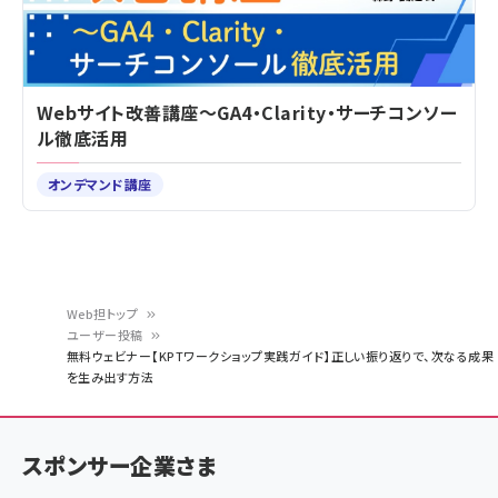
Webサイト改善講座～GA4・Clarity・サーチコンソー
ル徹底活用
オンデマンド講座
Web担トップ
ユーザー投稿
パ
無料ウェビナー【KPTワークショップ実践ガイド】正しい振り返りで、次なる成果
を生み出す方法
ン
く
ず
スポンサー企業さま