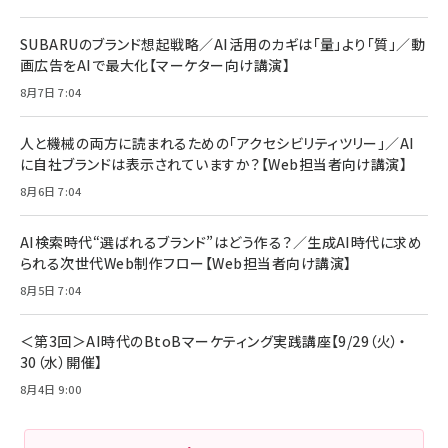
リーミングをはじめよう | ストリーミングメディアプ
ド付き USB PD対応 シリコン素材採用 iPhone
￥880
レイヤー
17 / 16 / 15 / Galaxy iPad Pro MacBook
￥1,890
Pro/Air 各種対応 (1.8m ミッドナイトブラック)
SUBARUのブランド想起戦略／AI活用のカギは「量」より「質」／動
￥6,980
画広告をAIで最大化【マーケター向け講演】
ママ投資家が育休中に１億貯めた株式投資
アサヒ飲料 モンスター エナジー 355ml×24本
￥1,870
8月7日 7:04
Anker Soundcore P31i (Bluetooth 6.1) 【完
￥4,192
全ワイヤレスイヤホン/アクティブノイズキャンセリ
ング/マルチポイント接続 / 最大50時間再生 / PSE
人と機械の両方に読まれるための「アクセシビリティツリー」／AI
組織の成果を最大化する ルールのデザイン
技術基準適合】ブラック
￥5,990
サッポロ 生ビール 黒ラベル 350ml 缶 24本 ビー
に自社ブランドは表示されていますか？【Web担当者向け講演】
￥1,980
ル ケース買い【6/30応募〆切! 黒ラベルビヤセラー
8月6日 7:04
キャンペーン】
Anker PowerLine III Flow USB-C & USB-C
ケーブル Anker絡まないケーブル 240W 結束バン
￥4,857
ド付き USB PD対応 シリコン素材採用 iPhone
AI検索時代“選ばれるブランド”はどう作る？／生成AI時代に求め
Amazonランキングをもっと見る
17 / 16 / 15 / Galaxy iPad Pro MacBook
￥1,890
られる次世代Web制作フロー【Web担当者向け講演】
Pro/Air 各種対応 (1.8m ミッドナイトブラック)
Amazonランキングをもっと見る
8月5日 7:04
Amazonランキングをもっと見る
＜第3回＞AI時代のBtoBマーケティング実践講座【9/29（火）・
30（水）開催】
8月4日 9:00