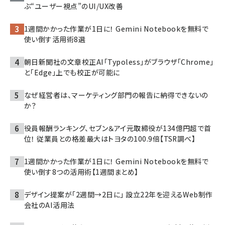
ぶ“ユーザー視点”のUI/UX改善
1週間かかった作業が1日に！ Gemini Notebookを無料で
使い倒す活用術8選
朝日新聞社の文章校正AI「Typoless」がブラウザ「Chrome」
と「Edge」上でも校正が可能に
なぜ経営者は、マーケティング部門の報告に納得できないの
か？
役員報酬ランキング、セブン＆アイ元取締役が134億円超で首
位！ 従業員との格差最大はトヨタの100.9倍【TSR調べ】
1週間かかった作業が1日に！ Gemini Notebookを無料で
使い倒す8つの活用術【1週間まとめ】
デザイン提案が「2週間→2日に」 設立22年を迎えるWeb制作
会社のAI活用法