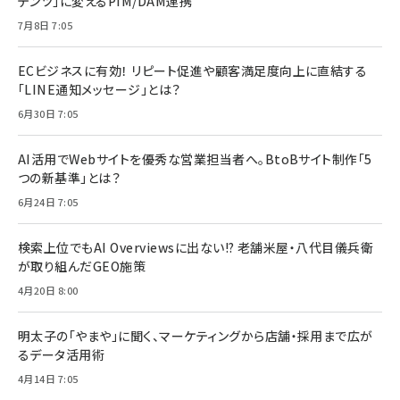
テンツ」に変えるPIM/DAM連携
7月8日 7:05
ECビジネスに有効！ リピート促進や顧客満足度向上に直結する
「LINE通知メッセージ」とは？
6月30日 7:05
AI活用でWebサイトを優秀な営業担当者へ。BtoBサイト制作「5
つの新基準」とは？
6月24日 7:05
検索上位でもAI Overviewsに出ない!? 老舗米屋・八代目儀兵衛
が取り組んだGEO施策
4月20日 8:00
明太子の「やまや」に聞く、マーケティングから店舗・採用まで広が
るデータ活用術
4月14日 7:05