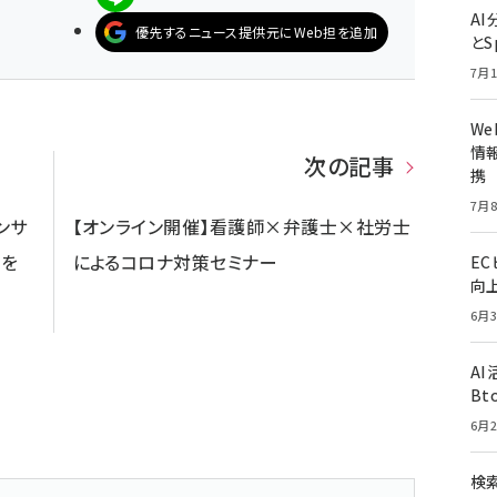
A
優先するニュース提供元にWeb担を追加
とS
7月1
W
情報
次の記事
携
7月8
ンサ
【オンライン開催】看護師×弁護士×社労士
金を
によるコロナ対策セミナー
E
向
6月3
A
Bt
6月2
検索