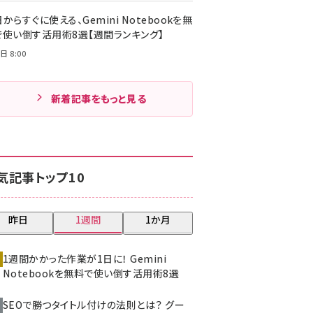
からすぐに使える、Gemini Notebookを無
で使い倒す活用術8選【週間ランキング】
日 8:00
新着記事をもっと見る
気記事トップ10
昨日
1週間
1か月
1週間かかった作業が1日に！ Gemini
Notebookを無料で使い倒す活用術8選
SEOで勝つタイトル付けの法則とは？ グー