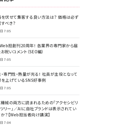
z世代 (1622)
格を伏せて集客する良い方法は？ 価格は必ず
meo (1275)
載すべき？
llmo (1161)
日 7:05
・Web担創刊20周年！ 各業界の専門家から届
お祝いコメント（SEO編）
日 7:05
性・専門性・熱量が光る！ 社員が主役となって
果を上げているSNS好事例
日 7:05
と機械の両方に読まれるための「アクセシビリ
ィツリー」／AIに自社ブランドは表示されてい
すか？【Web担当者向け講演】
日 7:04