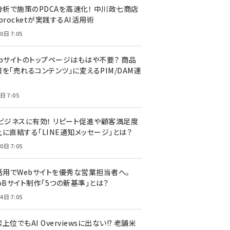
I分析で施策のPDCAを高速化！ 中川政七商店
procketが実践するAI活用術
0日 7:05
ebサイトのトップページはもはや不要？ 商品
を「売れるコンテンツ」に変えるPIM/DAM連
日 7:05
Cビジネスに有効！ リピート促進や顧客満足度
上に直結する「LINE通知メッセージ」とは？
0日 7:05
I活用でWebサイトを優秀な営業担当者へ。
oBサイト制作「5つの新基準」とは？
4日 7:05
上位でもAI Overviewsに出ない!? 老舗米