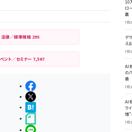
10
ロー
裏
7月2
法律／標準規格
295
デ
え
7月2
イベント／セミナー
7,567
A
の
善
シェアする
7月1
ポストする
AI
>ブクマする
ライ
増
noteで書く
7月1
LINEで送る