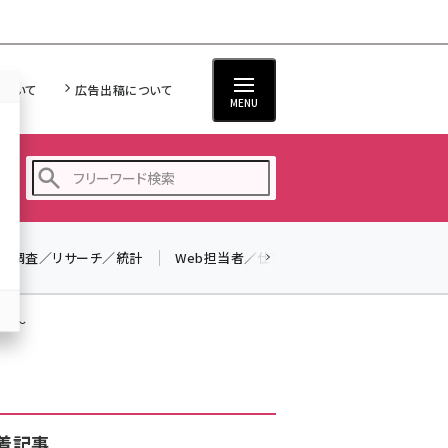
について
広告出稿について
MENU
調査／リサーチ／統計
Web担当者／仕事
法律／標準規格
seo (3523)
ai (2804)
まで〜
youtube (2429)
note (2312)
セミナー (2303)
着記事