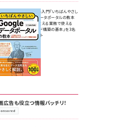
無料BIツール入門『いちばんやさし
いGoogleデータポータルの教本
人気講師が教える業務で使える
ダッシュボード構築の基本』を3名
様にプレゼント
7月31日 10:00
画広告も役立つ情報バッチリ！
ponsored