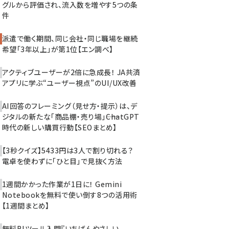
グルから評価され、流入数を増やす5つの条
件
派遣で働く期間、同じ会社・同じ職場を継続
希望「3年以上」が第1位【エン調べ】
アクティブユーザーが2倍に急成長！ JA共済
アプリに学ぶ“ユーザー視点”のUI/UX改善
AI回答のフレーミング（見せ方・提示）は、デ
ジタルの新たな「商品棚・売り場」――ChatGPT
時代の新しい購買行動【SEOまとめ】
【3秒クイズ】5433円は3人で割り切れる？
電卓を使わずに「ひと目」で見抜く方法
1週間かかった作業が1日に！ Gemini
Notebookを無料で使い倒す8つの活用術
【1週間まとめ】
無料BIツール入門『いちばんやさしい