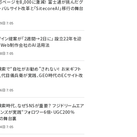
万ページを8,000に激減！ 富士通が挑んだグ
バルサイト改革と「SitecoreAI」移行の舞台
9日 7:05
ザイン提案が「2週間→2日に」 設立22年を迎
るWeb制作会社のAI活用法
8日 7:05
I検索で“自社がお勧め”されない！ お米ギフト
八代目儀兵衛が実践、GEO時代のECサイト改
6日 7:05
検索時代、なぜSNSが重要？ フジドリームエア
ンズが実践“フォロワー6倍・UGC200％
”の舞台裏
4日 7:05