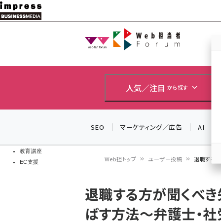
メ
イ
Web担当者
Web担当者
ン
EC担当者
コ
製品導入
ン
企業IT
ソフト開発
テ
人気／注目
から探す
IoT・AI
ン
DCクラウド
研究・調査
ツ
SEO
マーケティング／広告
AI
エネルギー
に
ドローン
移
教育講座
Web担トップ
ユーザー投稿
退職する方
EC支援
動
パ
退職する方が聞くべき
ン
ばす方法〜弁護士・社
く