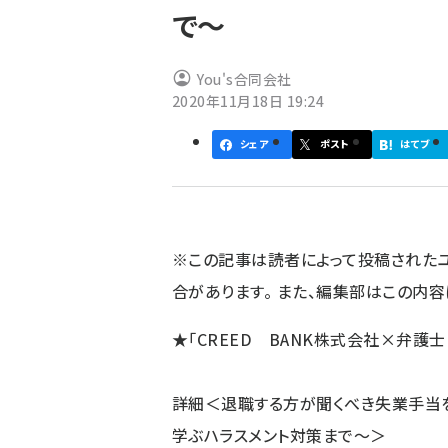
で〜
ず
You's合同会社
2020年11月18日 19:24
シェア
ポスト
はてブ
※この記事は読者によって投稿された
合があります。 また、編集部はこの内
★「CREED BANK株式会社×弁護
詳細＜退職する方が聞くべき失業手当
学ぶハラスメント対策まで〜＞