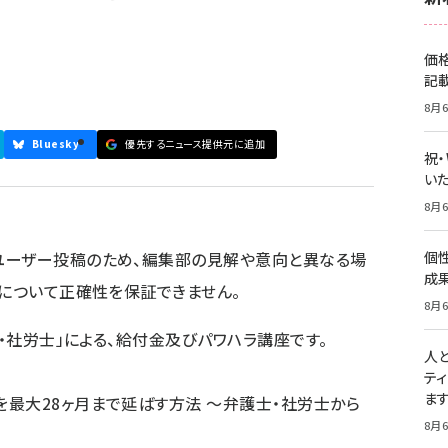
価
記
8月6
Bluesky
優先するニュース提供元に追加
祝
いた
8月6
ユーザー投稿のため、編集部の見解や意向と異なる場
個
成
容について正確性を保証できません。
8月6
士・社労士」による、給付金及びパワハラ講座です。
人
テ
ま
を最大28ヶ月まで延ばす方法 〜弁護士・社労士から
8月6