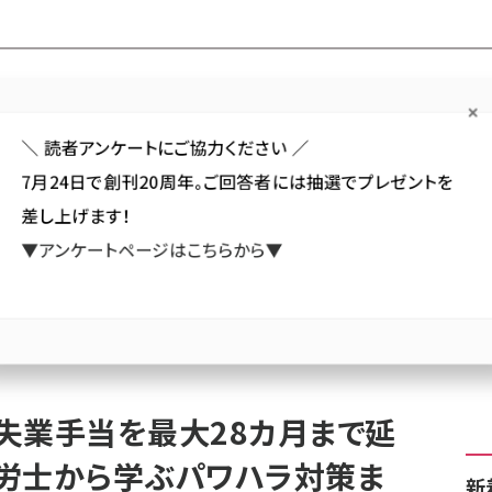
Forum
Web担
Web担ビギナー
Web担メルマガ
連載・特集
＼ 読者アンケートにご協力ください ／
7月24日で創刊20周年。ご回答者には抽選でプレゼントを
カテゴリ／種別
セミナー／イベント
から探す
から探す
差し上げます！
▼アンケートページはこちらから▼
SNS
アクセス解析／データ分析
サイト制作／デザイン
CMS
が聞くべき失業手当を最大28カ月まで延ばす方法〜弁護士・社労士から学ぶパワハラ対策
失業手当を最大28カ月まで延
労士から学ぶパワハラ対策ま
新