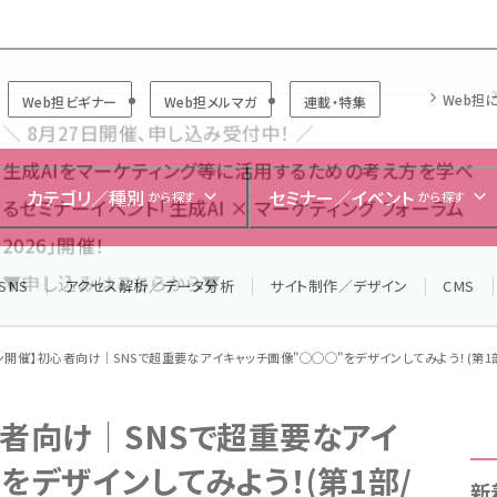
Forum
Web担
Web担ビギナー
Web担メルマガ
連載・特集
＼ 8月27日開催、申し込み受付中！ ／
生成AIをマーケティング等に活用するための考え方を学べ
カテゴリ／種別
セミナー／イベント
から探す
から探す
るセミナーイベント「生成AI × マーケティング フォーラム
2026」開催！
SNS
アクセス解析／データ分析
サイト制作／デザイン
CMS
▼申し込みはこちらから▼
ン開催】初心者向け｜SNSで超重要なアイキャッチ画像"◯◯◯"をデザインしてみよう！(第1
心者向け｜SNSで超重要なアイ
をデザインしてみよう！(第1部/
新