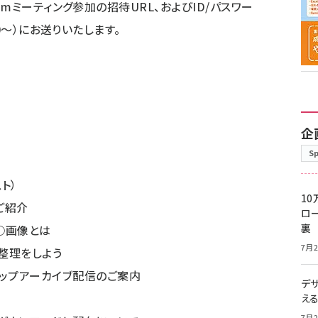
mミーティング参加の招待URL、およびID/パスワー
0〜）にお送りいたします。
企
S
ト）
10
ご紹介
ロー
裏
○画像とは
7月2
整理をしよう
ップアーカイブ配信のご案内
デ
え
7月2