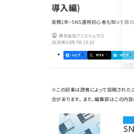
導入編)
ず
実務1年・SNS運用初心者も知って損の
株式会社ワンゴジュウゴ
2020年10月7日 15:23
シェア
ポスト
はてブ
※この記事は読者によって投稿された
合があります。 また、編集部はこの内