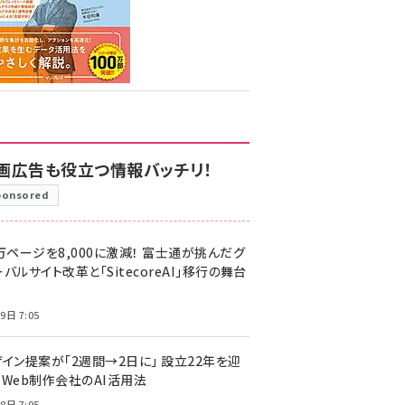
画広告も役立つ情報バッチリ！
ponsored
万ページを8,000に激減！ 富士通が挑んだグ
バルサイト改革と「SitecoreAI」移行の舞台
9日 7:05
ザイン提案が「2週間→2日に」 設立22年を迎
るWeb制作会社のAI活用法
8日 7:05