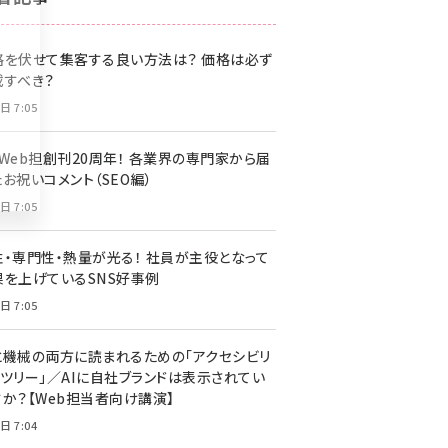
z世代 (1622)
格を伏せて集客する良い方法は？ 価格は必ず
meo (1275)
載すべき？
llmo (1163)
日 7:05
・Web担創刊20周年！ 各業界の専門家から届
お祝いコメント（SEO編）
日 7:05
性・専門性・熱量が光る！ 社員が主役となって
果を上げているSNS好事例
日 7:05
と機械の両方に読まれるための「アクセシビリ
ィツリー」／AIに自社ブランドは表示されてい
すか？【Web担当者向け講演】
日 7:04