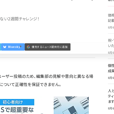
価
ない2週間チャレンジ！
記
8月6
祝
いた
Bluesky
優先するニュース提供元に追加
8月6
個
成
ユーザー投稿のため、編集部の見解や意向と異なる場
8月6
容について正確性を保証できません。
人
テ
ま
8月6