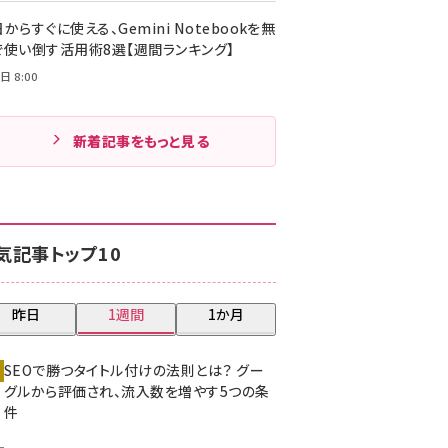
からすぐに使える、Gemini Notebookを無
で使い倒す活用術8選【週間ランキング】
日 8:00
新着記事をもっと見る
気記事トップ10
昨日
1週間
1か月
SEOで勝つタイトル付けの法則とは？ グー
グルから評価され、流入数を増やす5つの条
件