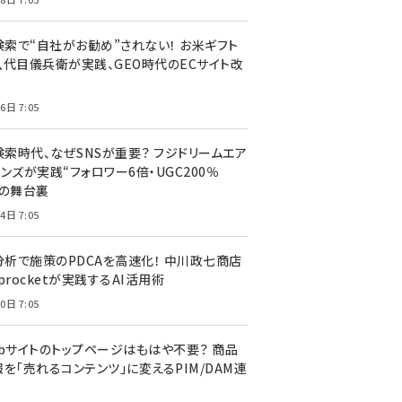
I検索で“自社がお勧め”されない！ お米ギフト
八代目儀兵衛が実践、GEO時代のECサイト改
6日 7:05
検索時代、なぜSNSが重要？ フジドリームエア
ンズが実践“フォロワー6倍・UGC200％
”の舞台裏
4日 7:05
I分析で施策のPDCAを高速化！ 中川政七商店
procketが実践するAI活用術
0日 7:05
ebサイトのトップページはもはや不要？ 商品
を「売れるコンテンツ」に変えるPIM/DAM連