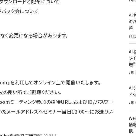
ウンロードと配布について
ドバック会について
A
の
善
なく変更になる場合があります。
7月1
AI
ライ
増
7月1
oom』を利用してオンライン上で開催いたします。
A
波の良い所でご視聴ください。
とS
omミーティング参加の招待URL、およびID/パスワー
7月1
たメールアドレスへセミナー当日12:00〜にお送りい
W
情報
携
tube動画でご確認ください