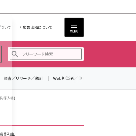
について
広告出稿について
MENU
調査／リサーチ／統計
Web担当者／仕事
法律／標準規格
seo (3526)
ai (2807)
部/導入編)
youtube (2434)
note (2312)
セミナー (2307)
着記事