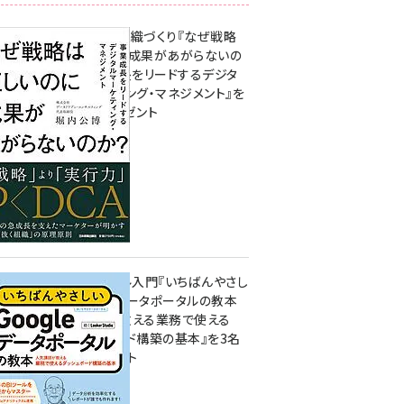
成果を生む組織づくり『なぜ戦略
は正しいのに成果があがらないの
か？ 事業成長をリードするデジタ
ルマーケティング・マネジメント』を
3名様にプレゼント
8月7日 10:00
無料BIツール入門『いちばんやさし
いGoogleデータポータルの教本
人気講師が教える業務で使える
ダッシュボード構築の基本』を3名
様にプレゼント
7月31日 10:00