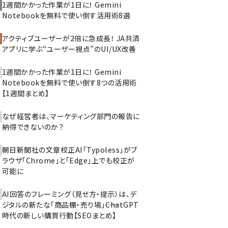
1週間かかった作業が1日に！ Gemini
Notebookを無料で使い倒す活用術8選
アクティブユーザーが2倍に急成長！ JA共済
アプリに学ぶ“ユーザー視点”のUI/UX改善
1週間かかった作業が1日に！ Gemini
Notebookを無料で使い倒す8つの活用術
【1週間まとめ】
なぜ経営者は、マーケティング部門の報告に
納得できないのか？
朝日新聞社の文章校正AI「Typoless」がブ
ラウザ「Chrome」と「Edge」上でも校正が
可能に
AI回答のフレーミング（見せ方・提示）は、デ
ジタルの新たな「商品棚・売り場」――ChatGPT
時代の新しい購買行動【SEOまとめ】