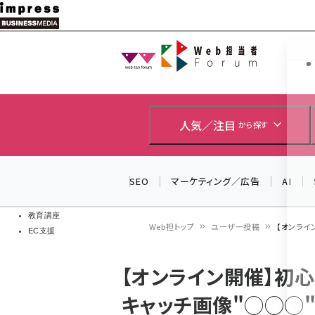
メ
イ
Web担当者
Web担当者
ン
EC担当者
コ
製品導入
ン
企業IT
ソフト開発
テ
人気／注目
から探す
IoT・AI
ン
DCクラウド
研究・調査
ツ
SEO
マーケティング／広告
AI
エネルギー
に
ドローン
移
教育講座
Web担トップ
ユーザー投稿
【オンライ
EC支援
動
パ
【オンライン開催】初
ン
キャッチ画像"◯◯◯"
く