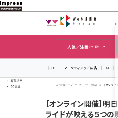
メ
イ
Web担当者
Web担当者
ン
EC担当者
コ
製品導入
ン
企業IT
ソフト開発
テ
人気／注目
から探す
IoT・AI
ン
DCクラウド
研究・調査
ツ
SEO
マーケティング／広告
AI
エネルギー
に
ドローン
移
教育講座
Web担トップ
ユーザー投稿
【オンライ
EC支援
動
パ
【オンライン開催】明
ン
ライドが映える５つの
く