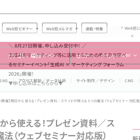
Forum
Web担
Web担ビギナー
Web担メルマガ
連載・特集
＼ 8月27日開催、申し込み受付中！ ／
生成AIをマーケティング等に活用するための考え方を学べ
カテゴリ／種別
セミナー／イベント
から探す
から探す
るセミナーイベント「生成AI × マーケティング フォーラム
2026」開催！
SNS
アクセス解析／データ分析
サイト制作／デザイン
CMS
▼申し込みはこちらから▼
ン開催】明日から使える！プレゼン資料／スライドが映える５つの魔法（ウェブセミナー対応版
日から使える！プレゼン資料／ス
魔法（ウェブセミナー対応版）
新