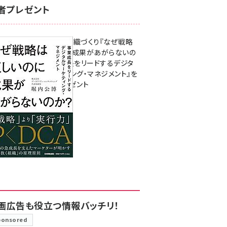
者プレゼント
成果を生む組織づくり『なぜ戦略
は正しいのに成果があがらないの
か？ 事業成長をリードするデジタ
ルマーケティング・マネジメント』を
3名様にプレゼント
8月7日 10:00
画広告も役立つ情報バッチリ！
ponsored