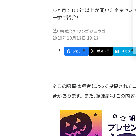
ず
ひと月で100社以上が聞いた企業セミ
一挙ご紹介！
株式会社ワンゴジュウゴ
2020年10月13日 13:23
シェア
ポスト
はてブ
※この記事は読者によって投稿された
合があります。 また、編集部はこの内