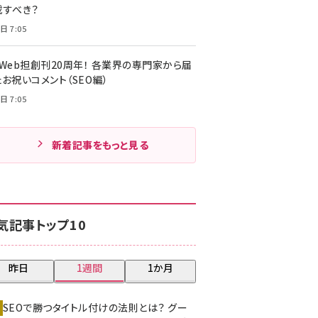
載すべき？
日 7:05
・Web担創刊20周年！ 各業界の専門家から届
お祝いコメント（SEO編）
日 7:05
新着記事をもっと見る
気記事トップ10
昨日
1週間
1か月
SEOで勝つタイトル付けの法則とは？ グー