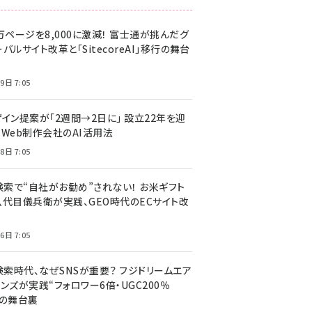
万ページを8,000に激減！ 富士通が挑んだグ
バルサイト改革と「SitecoreAI」移行の舞台
9日 7:05
ザイン提案が「2週間→2日に」 設立22年を迎
るWeb制作会社のAI活用法
8日 7:05
I検索で“自社がお勧め”されない！ お米ギフト
八代目儀兵衛が実践、GEO時代のECサイト改
6日 7:05
検索時代、なぜSNSが重要？ フジドリームエア
ンズが実践“フォロワー6倍・UGC200％
”の舞台裏