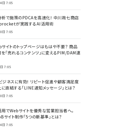
4日 7:05
I分析で施策のPDCAを高速化！ 中川政七商店
procketが実践するAI活用術
0日 7:05
ebサイトのトップページはもはや不要？ 商品
を「売れるコンテンツ」に変えるPIM/DAM連
日 7:05
Cビジネスに有効！ リピート促進や顧客満足度
上に直結する「LINE通知メッセージ」とは？
0日 7:05
I活用でWebサイトを優秀な営業担当者へ。
oBサイト制作「5つの新基準」とは？
4日 7:05