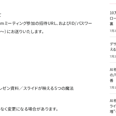
10
て
ロー
mミーティング参加の招待URL、およびID/パスワー
裏
0〜）にお送りいたします。
7月2
デ
え
7月2
A
の
善
レゼン資料／スライドが映える５つの魔法
7月1
AI
ライ
なく変更になる場合があります。
増