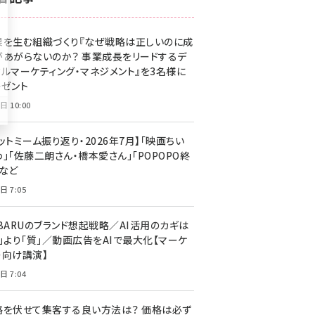
z世代 (1623)
果を生む組織づくり『なぜ戦略は正しいのに成
meo (1277)
があがらないのか？ 事業成長をリードするデ
llmo (1166)
タルマーケティング・マネジメント』を3名様に
レゼント
日 10:00
ットミーム振り返り・2026年7月】「映画ちい
」「佐藤二朗さん・橋本愛さん」「POPOPO終
」など
日 7:05
UBARUのブランド想起戦略／AI活用のカギは
量」より「質」／動画広告をAIで最大化【マーケ
ー向け講演】
日 7:04
格を伏せて集客する良い方法は？ 価格は必ず