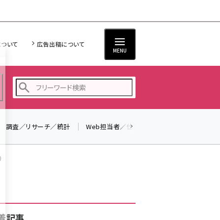
について
広告出稿について
MENU
調査／リサーチ／統計
Web担当者／仕事
法律／標準規格
seo (3528)
ai (2811)
）
youtube (2439)
note (2315)
セミナー (2308)
着記事