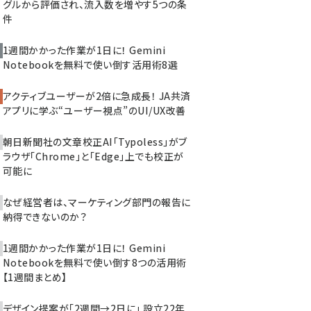
グルから評価され、流入数を増やす5つの条
件
1週間かかった作業が1日に！ Gemini
Notebookを無料で使い倒す活用術8選
アクティブユーザーが2倍に急成長！ JA共済
アプリに学ぶ“ユーザー視点”のUI/UX改善
朝日新聞社の文章校正AI「Typoless」がブ
ラウザ「Chrome」と「Edge」上でも校正が
可能に
なぜ経営者は、マーケティング部門の報告に
納得できないのか？
1週間かかった作業が1日に！ Gemini
Notebookを無料で使い倒す8つの活用術
【1週間まとめ】
デザイン提案が「2週間→2日に」 設立22年