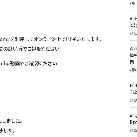
7月1
A
とS
7月1
oom』を利用してオンライン上で開催いたします。
波の良い所でご視聴ください。
W
情報
携
tube動画でご確認ください
7月8
E
向
6月3
A
しました。
Bt
ました。
6月2