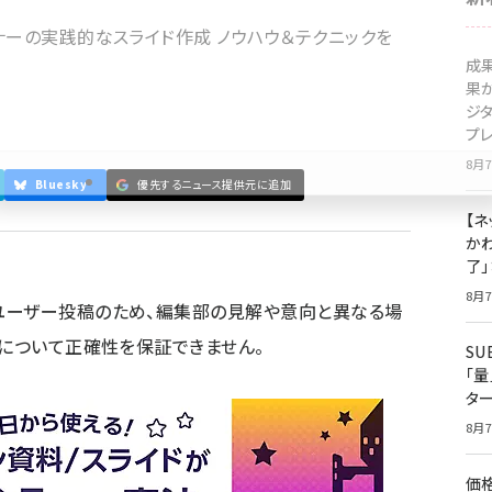
ナーの実践的なスライド作成 ノウハウ＆テクニックを
成
果
ジ
プ
8月7
Bluesky
優先するニュース提供元に追加
【ネ
かわ
了
8月7
ユーザー投稿のため、編集部の見解や意向と異なる場
容について正確性を保証できません。
S
「
タ
8月7
価