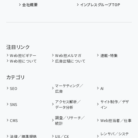
会社概要
インプレスグループTOP
注目リンク
Web担ビギナー
Web担メルマガ
連載・特集
Web担について
広告出稿について
カテゴリ
マーケティング／
SEO
AI
広告
アクセス解析／
サイト制作／デザ
SNS
データ分析
イン
調査／リサーチ／
CMS
Web担当者／仕事
統計
レンサバ／システ
法律／標準規格
UX／CX