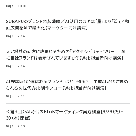
anan(アンアン)2026/07/08号 No.2502[2026
Anker PowerLine III Flow USB-C & USB-C
年後半、あなたの恋と運命／山田涼介]
【New】Amazon Fire TV Stick HD | 手軽にスト
ケーブル Anker絡まないケーブル 240W 結束バン
8月7日 10:00
リーミングをはじめよう | ストリーミングメディアプ
ド付き USB PD対応 シリコン素材採用 iPhone
￥880
レイヤー
17 / 16 / 15 / Galaxy iPad Pro MacBook
￥1,890
Pro/Air 各種対応 (1.8m ミッドナイトブラック)
SUBARUのブランド想起戦略／AI活用のカギは「量」より「質」／動
￥6,980
画広告をAIで最大化【マーケター向け講演】
ママ投資家が育休中に１億貯めた株式投資
アサヒ飲料 モンスター エナジー 355ml×24本
￥1,870
8月7日 7:04
Anker Soundcore P31i (Bluetooth 6.1) 【完
￥4,192
全ワイヤレスイヤホン/アクティブノイズキャンセリ
ング/マルチポイント接続 / 最大50時間再生 / PSE
人と機械の両方に読まれるための「アクセシビリティツリー」／AI
組織の成果を最大化する ルールのデザイン
技術基準適合】ブラック
￥5,990
サッポロ 生ビール 黒ラベル 350ml 缶 24本 ビー
に自社ブランドは表示されていますか？【Web担当者向け講演】
￥1,980
ル ケース買い【6/30応募〆切! 黒ラベルビヤセラー
8月6日 7:04
キャンペーン】
Anker PowerLine III Flow USB-C & USB-C
ケーブル Anker絡まないケーブル 240W 結束バン
￥4,857
ド付き USB PD対応 シリコン素材採用 iPhone
AI検索時代“選ばれるブランド”はどう作る？／生成AI時代に求め
Amazonランキングをもっと見る
17 / 16 / 15 / Galaxy iPad Pro MacBook
￥1,890
られる次世代Web制作フロー【Web担当者向け講演】
Pro/Air 各種対応 (1.8m ミッドナイトブラック)
Amazonランキングをもっと見る
8月5日 7:04
Amazonランキングをもっと見る
＜第3回＞AI時代のBtoBマーケティング実践講座【9/29（火）・
30（水）開催】
8月4日 9:00