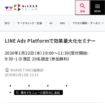
メ
Web担当者Forum
イ
検索
MENU
ン
コ
SEO
マーケティング／広告
AI
SNS
アクセス解析／データ分析
＼ 
ン
生成
テ
LINE Ads Platformで効果最大化セミナー
るセ
ン
20
ツ
2020年1月22日（水）10:00～11:30(受付開始:
seo (3526)
▼
に
9:30~) ＠港区 20名限定（参加無料）
ai (2807)
移
動
MARKETIMES編集部
youtube (2434)
2020年1月13日 15:13
note (2312)
セミナー (2307)
優先するニュース提供元に追加
z世代 (1622)
meo (1275)