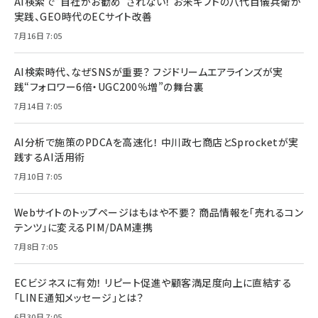
AI検索で“自社がお勧め”されない！ お米ギフトの八代目儀兵衛が
実践、GEO時代のECサイト改善
7月16日 7:05
AI検索時代、なぜSNSが重要？ フジドリームエアラインズが実
践“フォロワー6倍・UGC200％増”の舞台裏
7月14日 7:05
AI分析で施策のPDCAを高速化！ 中川政七商店とSprocketが実
践するAI活用術
7月10日 7:05
Webサイトのトップページはもはや不要？ 商品情報を「売れるコン
テンツ」に変えるPIM/DAM連携
7月8日 7:05
ECビジネスに有効！ リピート促進や顧客満足度向上に直結する
「LINE通知メッセージ」とは？
6月30日 7:05