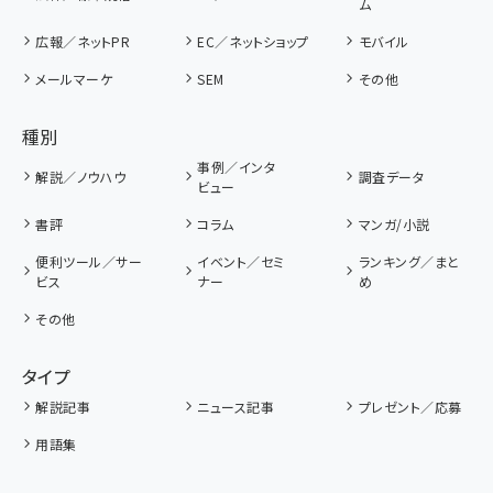
ム
広報／ネットPR
EC／ネットショップ
モバイル
メールマーケ
SEM
その他
種別
事例／インタ
解説／ノウハウ
調査データ
ビュー
書評
コラム
マンガ/小説
便利ツール／サー
イベント／セミ
ランキング／まと
ビス
ナー
め
その他
タイプ
解説記事
ニュース記事
プレゼント／応募
用語集