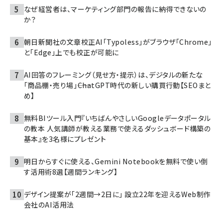
なぜ経営者は、マーケティング部門の報告に納得できないの
か？
朝日新聞社の文章校正AI「Typoless」がブラウザ「Chrome」
と「Edge」上でも校正が可能に
AI回答のフレーミング（見せ方・提示）は、デジタルの新たな
「商品棚・売り場」――ChatGPT時代の新しい購買行動【SEOまと
め】
無料BIツール入門『いちばんやさしいGoogleデータポータル
の教本 人気講師が教える業務で使えるダッシュボード構築の
基本』を3名様にプレゼント
明日からすぐに使える、Gemini Notebookを無料で使い倒
す活用術8選【週間ランキング】
デザイン提案が「2週間→2日に」 設立22年を迎えるWeb制作
会社のAI活用法