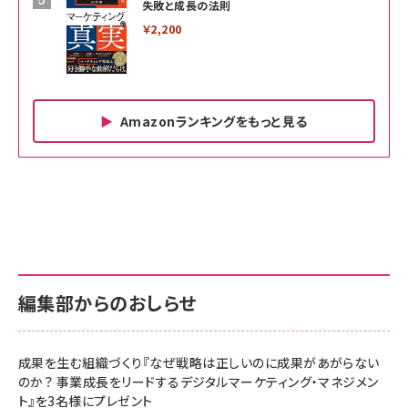
失敗と成長の法則
￥2,200
Amazonランキングをもっと見る
Amazon ビジネス・経済関連書籍 の売れ筋ランキン
Amazon 家電＆カメラ の売れ筋ランキング
Amazon パソコン・周辺機器 の売れ筋ランキング
グ
更新日時：2026/06/26 19:00
更新日時：2026/06/26 19:00
更新日時：2026/06/26 19:00
anan(アンアン)2026/07/01号 No.2501[魅
KIOXIA(キオクシア) 旧東芝メモリ microSD
KIOXIA(キオクシア) 旧東芝メモリ microSD
せるカラダ2026／宮舘涼太]
128GB UHS-I Class10 (最大読出速度
128GB UHS-I Class10 (最大読出速度
100MB/s) Nintendo Switch動作確認済 国
100MB/s) Nintendo Switch動作確認済 国
￥880
内サポート正規品 メーカー保証5年
内サポート正規品 メーカー保証5年
￥2,680
￥2,680
KLMEA128G
KLMEA128G
編集部からのおしらせ
anan(アンアン)2026/06/24号 No.2500増
刊 スペシャルエディション[王道エンタメの矜
NIMASO ガラスフィルム iPhone 17 用 保護
Amazon eギフトカード - Amazonロゴ - ク
持／BTS]
フィルム 強化ガラス 耐衝撃 高透過率 指紋防
ラシック
止 貼りやすい ガイド枠付き いPhone17 (6.3
成果を生む組織づくり『なぜ戦略は正しいのに成果があがらない
￥1,100
￥5,000
インチ) 対応 2枚セット DSP25F1698
のか？ 事業成長をリードするデジタルマーケティング・マネジメン
￥1,599
ト』を3名様にプレゼント