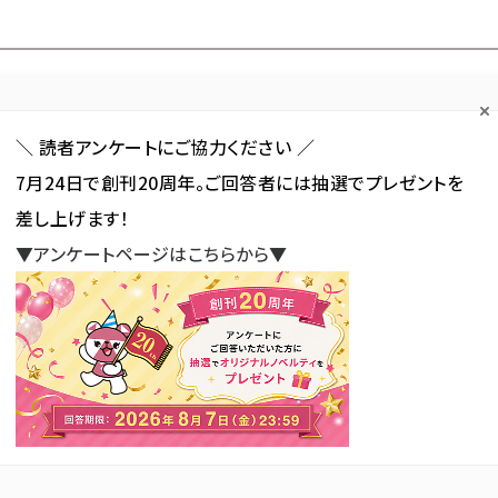
Forum
Web担
Web担ビギナー
Web担メルマガ
連載・特集
＼ 読者アンケートにご協力ください ／
7月24日で創刊20周年。ご回答者には抽選でプレゼントを
カテゴリ／種別
セミナー／イベント
から探す
から探す
差し上げます！
▼アンケートページはこちらから▼
SNS
アクセス解析／データ分析
サイト制作／デザイン
CMS
開催】マーケティングオートメーション導入の成功と失敗のポイント
ティングオートメーション導入の
新