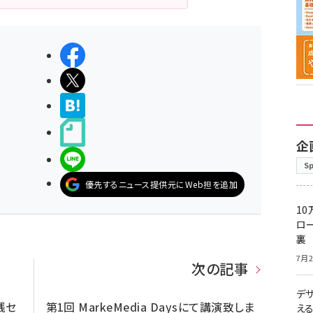
シェアする
ポストする
>ブクマする
noteで書く
企
LINEで送る
S
優先するニュース提供元にWeb担を追加
10
ロー
裏
7月2
次の記事
デ
践セ
第1回 MarkeMedia Daysにて講演致しま
え