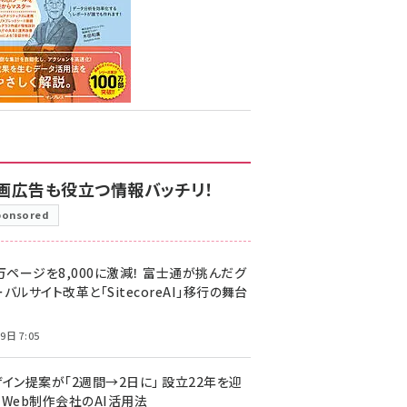
画広告も役立つ情報バッチリ！
ponsored
万ページを8,000に激減！ 富士通が挑んだグ
バルサイト改革と「SitecoreAI」移行の舞台
9日 7:05
ザイン提案が「2週間→2日に」 設立22年を迎
るWeb制作会社のAI活用法