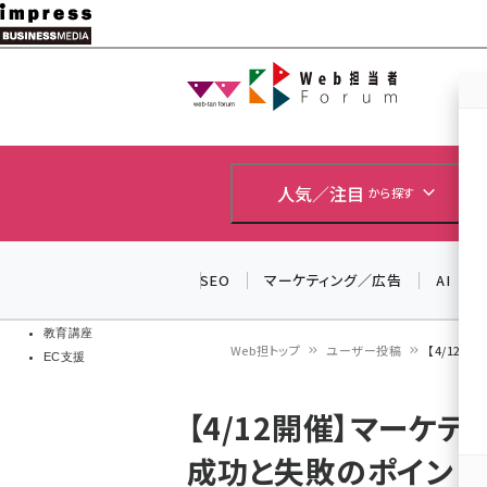
メ
イ
Web担当者
Web担当者
ン
EC担当者
コ
製品導入
ン
企業IT
ソフト開発
テ
人気／注目
から探す
IoT・AI
ン
DCクラウド
研究・調査
ツ
SEO
マーケティング／広告
AI
エネルギー
に
ドローン
移
教育講座
Web担トップ
ユーザー投稿
【4/12
EC支援
動
パ
【4/12開催】マーケ
ン
成功と失敗のポイント
く