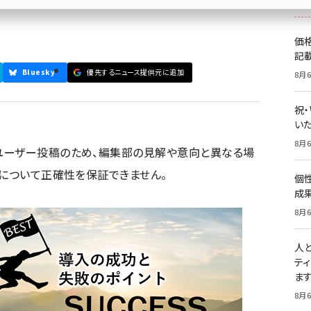
価
記
Bluesky
優先するニュース提供元に追加
8月6
祝
いた
8月6
ユーザー投稿のため、編集部の見解や意向と異なる場
容について正確性を保証できません。
個
成
8月6
人
テ
ま
8月6