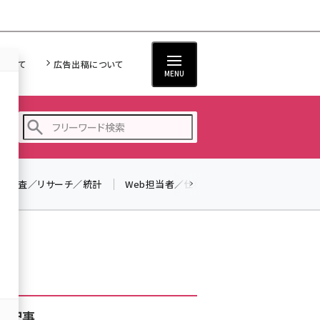
について
広告出稿について
MENU
調査／リサーチ／統計
Web担当者／仕事
法律／標準規格
seo (3523)
ai (2804)
youtube (2429)
note (2312)
セミナー (2303)
着記事