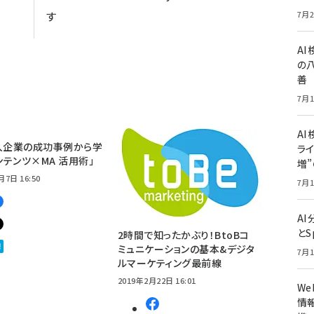
す
7月2
A
の
善
7月1
AI
入企業の成功事例から学
ライ
コンテンツ×MA 活用術」
増
月7日 16:50
7月1
A
とS
2時間で知ったかぶり！BtoBコ
ミュニケーションの基本&デジタ
7月1
ルマーケティング最前線
2019年2月22日 16:01
W
情報