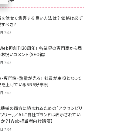
z世代 (1622)
格を伏せて集客する良い方法は？ 価格は必ず
meo (1275)
載すべき？
llmo (1161)
日 7:05
・Web担創刊20周年！ 各業界の専門家から届
お祝いコメント（SEO編）
日 7:05
性・専門性・熱量が光る！ 社員が主役となって
果を上げているSNS好事例
日 7:05
と機械の両方に読まれるための「アクセシビリ
ィツリー」／AIに自社ブランドは表示されてい
すか？【Web担当者向け講演】
日 7:04