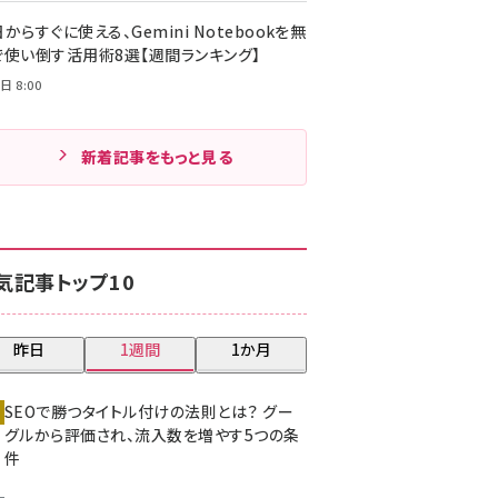
からすぐに使える、Gemini Notebookを無
で使い倒す活用術8選【週間ランキング】
日 8:00
新着記事をもっと見る
気記事トップ10
昨日
1週間
1か月
SEOで勝つタイトル付けの法則とは？ グー
グルから評価され、流入数を増やす5つの条
件