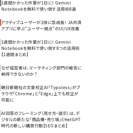
1週間かかった作業が1日に！ Gemini
Notebookを無料で使い倒す活用術8選
アクティブユーザーが2倍に急成長！ JA共済
アプリに学ぶ“ユーザー視点”のUI/UX改善
1週間かかった作業が1日に！ Gemini
Notebookを無料で使い倒す8つの活用術
【1週間まとめ】
なぜ経営者は、マーケティング部門の報告に
納得できないのか？
朝日新聞社の文章校正AI「Typoless」がブ
ラウザ「Chrome」と「Edge」上でも校正が
可能に
AI回答のフレーミング（見せ方・提示）は、デ
ジタルの新たな「商品棚・売り場」――ChatGPT
時代の新しい購買行動【SEOまとめ】