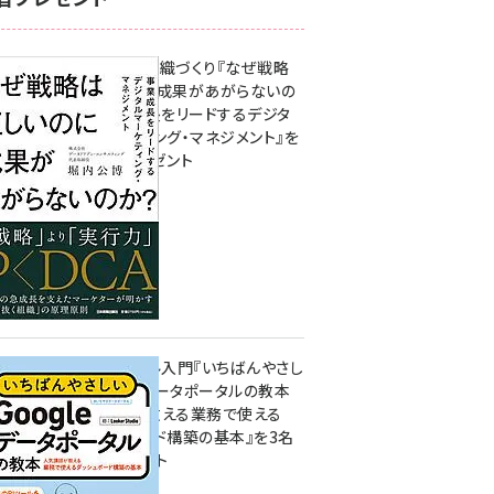
成果を生む組織づくり『なぜ戦略
は正しいのに成果があがらないの
か？ 事業成長をリードするデジタ
ルマーケティング・マネジメント』を
3名様にプレゼント
10:00
無料BIツール入門『いちばんやさし
いGoogleデータポータルの教本
人気講師が教える業務で使える
ダッシュボード構築の基本』を3名
様にプレゼント
7月31日 10:00