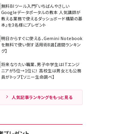
無料BIツール入門『いちばんやさしい
Googleデータポータルの教本 人気講師が
教える業務で使えるダッシュボード構築の基
本』を3名様にプレゼント
明日からすぐに使える、Gemini Notebook
を無料で使い倒す活用術8選【週間ランキン
グ】
将来なりたい職業、男子中学生はITエンジ
ニアが5位→1位に！ 高校生は男女とも公務
員がトップ【ソニー生命調べ】
人気記事ランキングをもっと見る
者プレゼント