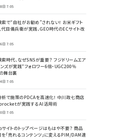
8日 7:05
I検索で“自社がお勧め”されない！ お米ギフト
八代目儀兵衛が実践、GEO時代のECサイト改
6日 7:05
検索時代、なぜSNSが重要？ フジドリームエア
ンズが実践“フォロワー6倍・UGC200％
”の舞台裏
4日 7:05
I分析で施策のPDCAを高速化！ 中川政七商店
procketが実践するAI活用術
0日 7:05
ebサイトのトップページはもはや不要？ 商品
を「売れるコンテンツ」に変えるPIM/DAM連