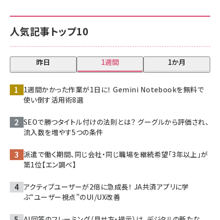
人気記事トップ10
昨日
1週間
1か月
1週間かかった作業が1日に！ Gemini Notebookを無料で
使い倒す活用術8選
SEOで勝つタイトル付けの法則とは？ グーグルから評価され、
流入数を増やす5つの条件
派遣で働く期間、同じ会社・同じ職場を継続希望「3年以上」が
第1位【エン調べ】
アクティブユーザーが2倍に急成長！ JA共済アプリに学
ぶ“ユーザー視点”のUI/UX改善
AI回答のフレーミング（見せ方・提示）は、デジタルの新たな