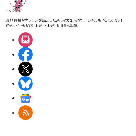
業界情報やナレッジが詰まったメルマガ配信やソーシャルもよろしくです！
姉妹サイトもぜひ：
ネッ担
・
ネッ担お悩み相談室
メルマガ
Facebook
X(エックス)
BlueSky
Googleニュース
RSS