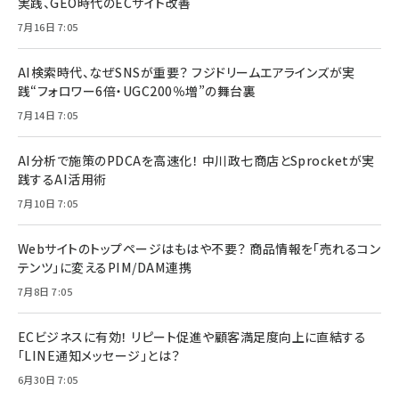
実践、GEO時代のECサイト改善
7月16日 7:05
AI検索時代、なぜSNSが重要？ フジドリームエアラインズが実
践“フォロワー6倍・UGC200％増”の舞台裏
7月14日 7:05
AI分析で施策のPDCAを高速化！ 中川政七商店とSprocketが実
践するAI活用術
7月10日 7:05
Webサイトのトップページはもはや不要？ 商品情報を「売れるコン
テンツ」に変えるPIM/DAM連携
7月8日 7:05
ECビジネスに有効！ リピート促進や顧客満足度向上に直結する
「LINE通知メッセージ」とは？
6月30日 7:05