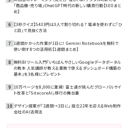
「商品棚・売り場」――ChatGPT時代の新しい購買行動【SEOまと
め】
【3秒クイズ】5433円は3人で割り切れる？ 電卓を使わずに「ひ
と目」で見抜く方法
1週間かかった作業が1日に！ Gemini Notebookを無料で
使い倒す8つの活用術【1週間まとめ】
無料BIツール入門『いちばんやさしいGoogleデータポータル
の教本 人気講師が教える業務で使えるダッシュボード構築の
基本』を3名様にプレゼント
10万ページを8,000に激減！ 富士通が挑んだグローバルサイ
ト改革と「SitecoreAI」移行の舞台裏
デザイン提案が「2週間→2日に」 設立22年を迎えるWeb制作
会社のAI活用法