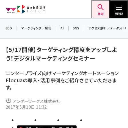
メ
Web担当者Forum
イ
検索
MENU
ン
コ
SEO
マーケティング／広告
AI
SNS
アクセス解析／データ分析
ン
＼
7
テ
【5/17開催】ターゲティング精度をアップしよ
差
ン
う！デジタルマーケティングセミナー
ツ
seo (3516)
に
エンタープライズ向けマーケティングオートメーション
ai (2799)
移
Eloquaの導入・活用事例をご紹介させていただきま
動
youtube (2420)
す。
note (2308)
アンダーワークス株式会社
セミナー (2296)
2017年5月10日 11:32
z世代 (1617)
meo (1274)