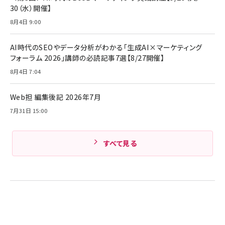
ング/マルチポイント接続 / 最大50時間再生 / PSE
30（水）開催】
組織の成果を最大化する ルールのデザイン
技術基準適合】ブラック
￥5,990
サッポロ 生ビール 黒ラベル 350ml 缶 24本 ビー
8月4日 9:00
￥1,980
ル ケース買い【6/30応募〆切! 黒ラベルビヤセラー
キャンペーン】
Anker PowerLine III Flow USB-C & USB-C
ケーブル Anker絡まないケーブル 240W 結束バン
￥4,857
AI時代のSEOやデータ分析がわかる「生成AI×マーケティング
ド付き USB PD対応 シリコン素材採用 iPhone
フォーラム 2026」講師の必読記事7選【8/27開催】
Amazonランキングをもっと見る
17 / 16 / 15 / Galaxy iPad Pro MacBook
￥1,890
Pro/Air 各種対応 (1.8m ミッドナイトブラック)
8月4日 7:04
Amazonランキングをもっと見る
Web担 編集後記 2026年7月
Amazonランキングをもっと見る
7月31日 15:00
すべて見る