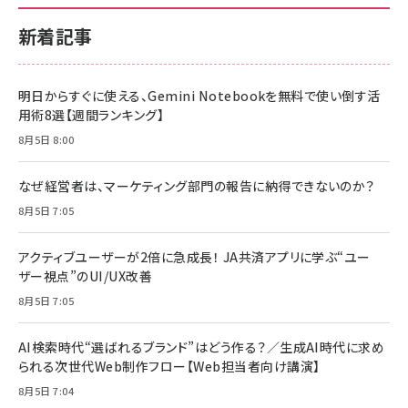
新着記事
明日からすぐに使える、Gemini Notebookを無料で使い倒す活
用術8選【週間ランキング】
8月5日 8:00
なぜ経営者は、マーケティング部門の報告に納得できないのか？
8月5日 7:05
アクティブユーザーが2倍に急成長！ JA共済アプリに学ぶ“ユー
ザー視点”のUI/UX改善
8月5日 7:05
AI検索時代“選ばれるブランド”はどう作る？／生成AI時代に求め
られる次世代Web制作フロー【Web担当者向け講演】
8月5日 7:04