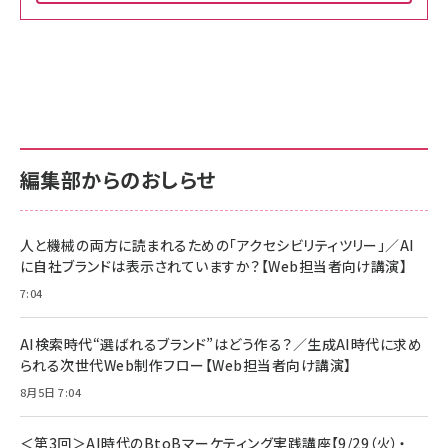
Amazon ビジネス・経済関連書籍 の売れ筋ランキン
Amazon 家電＆カメラ の売れ筋ランキング
Amazon パソコン・周辺機器 の売れ筋ランキング
グ
更新日時：2026/06/26 19:00
更新日時：2026/06/26 19:00
更新日時：2026/06/26 19:00
anan(アンアン)2026/07/01号 No.2501[魅せる
KIOXIA(キオクシア) 旧東芝メモリ microSD
KIOXIA(キオクシア) 旧東芝メモリ microSD
カラダ2026／宮舘涼太]
128GB UHS-I Class10 (最大読出速度
128GB UHS-I Class10 (最大読出速度
100MB/s) Nintendo Switch動作確認済 国内
100MB/s) Nintendo Switch動作確認済 国内
￥880
サポート正規品 メーカー保証5年 KLMEA128G
サポート正規品 メーカー保証5年 KLMEA128G
￥2,680
￥2,680
編集部からのおしらせ
anan(アンアン)2026/06/24号 No.2500増刊
スペシャルエディション[王道エンタメの矜持／
NIMASO ガラスフィルム iPhone 17 用 保護フィ
Amazon eギフトカード - Amazonロゴ - クラ
BTS]
ルム 強化ガラス 耐衝撃 高透過率 指紋防止 貼りや
シック
すい ガイド枠付き いPhone17 (6.3インチ) 対応
人と機械の両方に読まれるための「アクセシビリティツリー」／AI
￥1,100
￥5,000
2枚セット DSP25F1698
に自社ブランドは表示されていますか？【Web担当者向け講演】
￥1,599
7:04
anan(アンアン)2026/07/08号 No.2502[2026
Anker PowerLine III Flow USB-C & USB-C
年後半、あなたの恋と運命／山田涼介]
【New】Amazon Fire TV Stick HD | 手軽にスト
ケーブル Anker絡まないケーブル 240W 結束バン
リーミングをはじめよう | ストリーミングメディアプ
ド付き USB PD対応 シリコン素材採用 iPhone
￥880
AI検索時代“選ばれるブランド”はどう作る？／生成AI時代に求め
レイヤー
17 / 16 / 15 / Galaxy iPad Pro MacBook
￥1,890
Pro/Air 各種対応 (1.8m ミッドナイトブラック)
られる次世代Web制作フロー【Web担当者向け講演】
￥6,980
ママ投資家が育休中に１億貯めた株式投資
8月5日 7:04
アサヒ飲料 モンスター エナジー 355ml×24本
￥1,870
Anker Soundcore P31i (Bluetooth 6.1) 【完
￥4,192
全ワイヤレスイヤホン/アクティブノイズキャンセリ
＜第3回＞AI時代のBtoBマーケティング実践講座【9/29（火）・