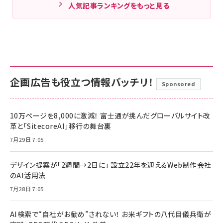
人気記事ランキングをもっと見る
企画広告も役立つ情報バッチリ！
Sponsored
10万ページを8,000に激減！ 富士通が挑んだグローバルサイト改
革と「SitecoreAI」移行の舞台裏
7月29日 7:05
デザイン提案が「2週間→2日に」 設立22年を迎えるWeb制作会社
のAI活用法
7月28日 7:05
AI検索で“自社がお勧め”されない！ お米ギフトの八代目儀兵衛が