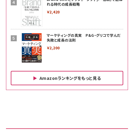
れる時代の成長戦略
￥2,420
マーケティングの真実 P&G・グリコで学んだ
失敗と成長の法則
￥2,200
Amazonランキングをもっと見る
Amazon ビジネス・経済関連書籍 の売れ筋ランキン
Amazon 家電＆カメラ の売れ筋ランキング
Amazon パソコン・周辺機器 の売れ筋ランキング
グ
更新日時：2026/06/26 19:00
更新日時：2026/06/26 19:00
更新日時：2026/06/26 19:00
anan(アンアン)2026/07/01号 No.2501[魅
KIOXIA(キオクシア) 旧東芝メモリ microSD
KIOXIA(キオクシア) 旧東芝メモリ microSD
せるカラダ2026／宮舘涼太]
128GB UHS-I Class10 (最大読出速度
128GB UHS-I Class10 (最大読出速度
100MB/s) Nintendo Switch動作確認済 国
100MB/s) Nintendo Switch動作確認済 国
￥880
内サポート正規品 メーカー保証5年
内サポート正規品 メーカー保証5年
￥2,680
￥2,680