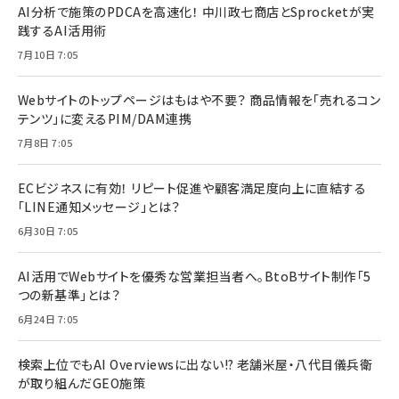
AI分析で施策のPDCAを高速化！ 中川政七商店とSprocketが実
践するAI活用術
7月10日 7:05
Webサイトのトップページはもはや不要？ 商品情報を「売れるコン
テンツ」に変えるPIM/DAM連携
7月8日 7:05
ECビジネスに有効！ リピート促進や顧客満足度向上に直結する
「LINE通知メッセージ」とは？
6月30日 7:05
AI活用でWebサイトを優秀な営業担当者へ。BtoBサイト制作「5
つの新基準」とは？
6月24日 7:05
検索上位でもAI Overviewsに出ない!? 老舗米屋・八代目儀兵衛
が取り組んだGEO施策