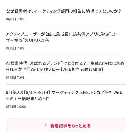
なぜ経営者は、マーケティング部門の報告に納得できないのか？
8月5日 7:05
アクティブユーザーが2倍に急成長！ JA共済アプリに学ぶ“ユー
ザー視点”のUI/UX改善
8月5日 7:05
AI検索時代“選ばれるブランド”はどう作る？／生成AI時代に求め
られる次世代Web制作フロー【Web担当者向け講演】
8月5日 7:04
8月第2週【8/10～8/14】 マーケティング、SNS、ECなど各社Web
セミナー情報まとめ 6件
8月4日 10:00
新着記事をもっと見る