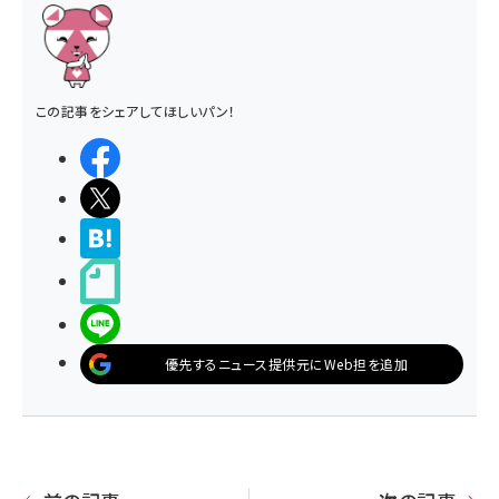
この記事をシェアしてほしいパン！
シェアする
ポストする
>ブクマする
noteで書く
LINEで送る
優先するニュース提供元にWeb担を追加