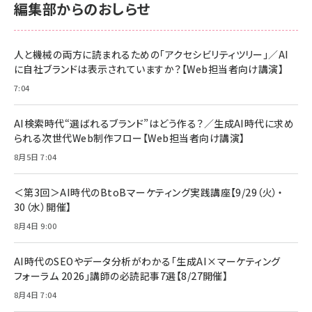
KLMEA128G
KLMEA128G
編集部からのおしらせ
anan(アンアン)2026/06/24号 No.2500増
刊 スペシャルエディション[王道エンタメの矜
NIMASO ガラスフィルム iPhone 17 用 保護
Amazon eギフトカード - Amazonロゴ - ク
持／BTS]
フィルム 強化ガラス 耐衝撃 高透過率 指紋防
ラシック
止 貼りやすい ガイド枠付き いPhone17 (6.3
人と機械の両方に読まれるための「アクセシビリティツリー」／AI
￥1,100
￥5,000
インチ) 対応 2枚セット DSP25F1698
に自社ブランドは表示されていますか？【Web担当者向け講演】
￥1,599
7:04
anan(アンアン)2026/07/08号
Anker PowerLine III Flow USB-C & USB-
No.2502[2026年後半、あなたの恋と運命／山
【New】Amazon Fire TV Stick HD | 手軽に
C ケーブル Anker絡まないケーブル 240W 結
田涼介]
ストリーミングをはじめよう | ストリーミングメ
束バンド付き USB PD対応 シリコン素材採用
AI検索時代“選ばれるブランド”はどう作る？／生成AI時代に求め
ディアプレイヤー
iPhone 17 / 16 / 15 / Galaxy iPad Pro
￥880
￥1,890
MacBook Pro/Air 各種対応 (1.8m ミッドナ
られる次世代Web制作フロー【Web担当者向け講演】
￥6,980
イトブラック)
8月5日 7:04
ママ投資家が育休中に１億貯めた株式投資
アサヒ飲料 モンスター エナジー 355ml×24
Anker Soundcore P31i (Bluetooth 6.1)
本
￥1,870
【完全ワイヤレスイヤホン/アクティブノイズキャ
＜第3回＞AI時代のBtoBマーケティング実践講座【9/29（火）・
￥4,192
ンセリング/マルチポイント接続 / 最大50時間
30（水）開催】
再生 / PSE技術基準適合】ブラック
￥5,990
組織の成果を最大化する ルールのデザイン
サッポロ 生ビール 黒ラベル 350ml 缶 24本
8月4日 9:00
ビール ケース買い【6/30応募〆切! 黒ラベルビ
￥1,980
Anker PowerLine III Flow USB-C & USB-
ヤセラーキャンペーン】
C ケーブル Anker絡まないケーブル 240W 結
AI時代のSEOやデータ分析がわかる「生成AI×マーケティング
￥4,857
束バンド付き USB PD対応 シリコン素材採用
フォーラム 2026」講師の必読記事7選【8/27開催】
iPhone 17 / 16 / 15 / Galaxy iPad Pro
￥1,890
Amazonランキングをもっと見る
MacBook Pro/Air 各種対応 (1.8m ミッドナ
8月4日 7:04
イトブラック)