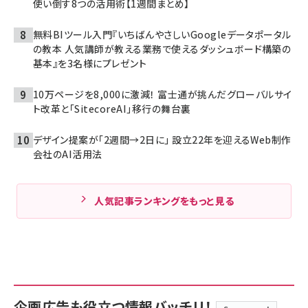
使い倒す8つの活用術【1週間まとめ】
無料BIツール入門『いちばんやさしいGoogleデータポータル
の教本 人気講師が教える業務で使えるダッシュボード構築の
基本』を3名様にプレゼント
10万ページを8,000に激減！ 富士通が挑んだグローバルサイ
ト改革と「SitecoreAI」移行の舞台裏
デザイン提案が「2週間→2日に」 設立22年を迎えるWeb制作
会社のAI活用法
人気記事ランキングをもっと見る
企画広告も役立つ情報バッチリ！