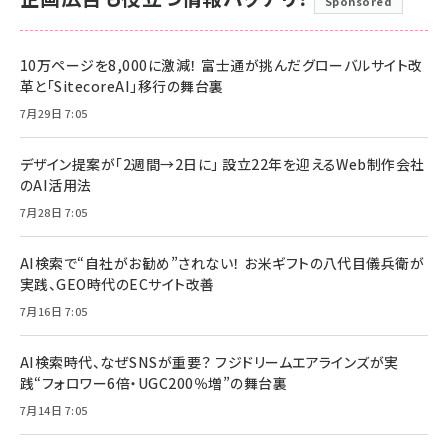
Sponsored
10万ページを8,000に激減！ 富士通が挑んだグローバルサイト改
革と「SitecoreAI」移行の舞台裏
7月29日 7:05
デザイン提案が「2週間→2日に」 設立22年を迎えるWeb制作会社
のAI活用法
7月28日 7:05
AI検索で“自社がお勧め”されない！ お米ギフトの八代目儀兵衛が
実践、GEO時代のECサイト改善
7月16日 7:05
AI検索時代、なぜSNSが重要？ フジドリームエアラインズが実
践“フォロワー6倍・UGC200％増”の舞台裏
7月14日 7:05