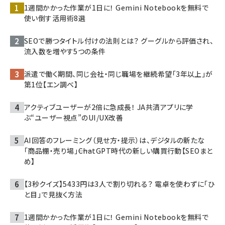
1週間かかった作業が1日に！ Gemini Notebookを無料で
使い倒す活用術8選
SEOで勝つタイトル付けの法則とは？ グーグルから評価され、
流入数を増やす5つの条件
派遣で働く期間、同じ会社・同じ職場を継続希望「3年以上」が
第1位【エン調べ】
アクティブユーザーが2倍に急成長！ JA共済アプリに学
ぶ“ユーザー視点”のUI/UX改善
AI回答のフレーミング（見せ方・提示）は、デジタルの新たな
「商品棚・売り場」――ChatGPT時代の新しい購買行動【SEOまと
め】
【3秒クイズ】5433円は3人で割り切れる？ 電卓を使わずに「ひ
と目」で見抜く方法
1週間かかった作業が1日に！ Gemini Notebookを無料で