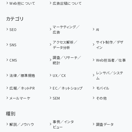
Web担について
広告出稿について
カテゴリ
マーケティング／
SEO
AI
広告
アクセス解析／
サイト制作／デザ
SNS
データ分析
イン
調査／リサーチ／
CMS
Web担当者／仕事
統計
レンサバ／システ
法律／標準規格
UX／CX
ム
広報／ネットPR
EC／ネットショップ
モバイル
メールマーケ
SEM
その他
種別
事例／インタ
解説／ノウハウ
調査データ
ビュー