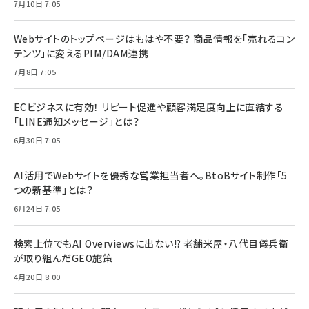
7月10日 7:05
Webサイトのトップページはもはや不要？ 商品情報を「売れるコン
テンツ」に変えるPIM/DAM連携
7月8日 7:05
ECビジネスに有効！ リピート促進や顧客満足度向上に直結する
「LINE通知メッセージ」とは？
6月30日 7:05
AI活用でWebサイトを優秀な営業担当者へ。BtoBサイト制作「5
つの新基準」とは？
6月24日 7:05
検索上位でもAI Overviewsに出ない!? 老舗米屋・八代目儀兵衛
が取り組んだGEO施策
4月20日 8:00