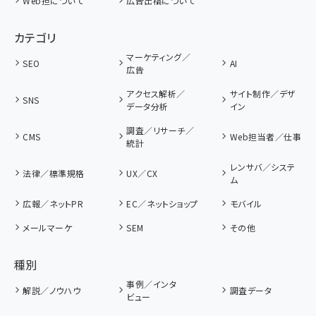
Web担について
広告出稿について
カテゴリ
マーケティング／
SEO
AI
広告
アクセス解析／
サイト制作／デザ
SNS
データ分析
イン
調査／リサーチ／
CMS
Web担当者／仕事
統計
レンサバ／システ
法律／標準規格
UX／CX
ム
広報／ネットPR
EC／ネットショップ
モバイル
メールマーケ
SEM
その他
種別
事例／インタ
解説／ノウハウ
調査データ
ビュー