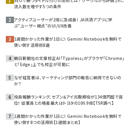
SEOで勝つタイトル付けの法則とは？ グーグルから評価され、
流入数を増やす5つの条件
アクティブユーザーが2倍に急成長！ JA共済アプリに学
ぶ“ユーザー視点”のUI/UX改善
1週間かかった作業が1日に！ Gemini Notebookを無料で
使い倒す活用術8選
朝日新聞社の文章校正AI「Typoless」がブラウザ「Chrome」
と「Edge」上でも校正が可能に
なぜ経営者は、マーケティング部門の報告に納得できないの
か？
役員報酬ランキング、セブン＆アイ元取締役が134億円超で首
位！ 従業員との格差最大はトヨタの100.9倍【TSR調べ】
1週間かかった作業が1日に！ Gemini Notebookを無料で
使い倒す8つの活用術【1週間まとめ】