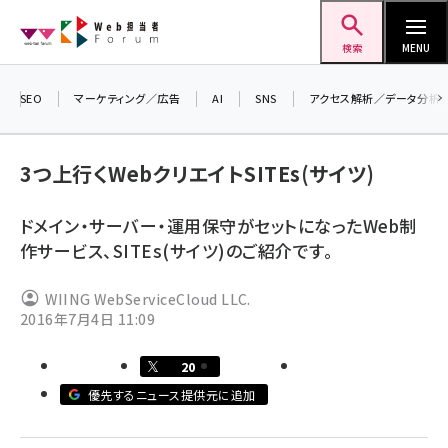
メ
Web担当者Forum
イ
検索
MENU
ン
コ
SEO
マーケティング／広告
AI
SNS
アクセス解析／データ分析
ン
＼
テ
生
3つ上行くWebクリエイトSITEs(サイツ)
ン
る
ツ
20
ドメイン・サーバー・運用保守がセットになったWeb制
seo (3544)
▼
に
作サービス、SITEs(サイツ)のご紹介です。
ai (2829)
移
動
WIING WebServiceCloud LLC.
youtube (2455)
2016年7月4日 11:09
note (2329)
20
セミナー (2327)
優先するニュース提供元に追加
z世代 (1635)
meo (1288)