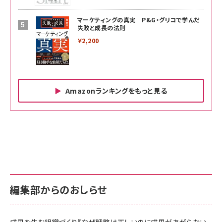
マーケティングの真実 P&G・グリコで学んだ
失敗と成長の法則
￥2,200
Amazonランキングをもっと見る
Amazon ビジネス・経済関連書籍 の売れ筋ランキン
Amazon 家電＆カメラ の売れ筋ランキング
Amazon パソコン・周辺機器 の売れ筋ランキング
グ
更新日時：2026/06/26 19:00
更新日時：2026/06/26 19:00
更新日時：2026/06/26 19:00
anan(アンアン)2026/07/01号 No.2501[魅
KIOXIA(キオクシア) 旧東芝メモリ microSD
KIOXIA(キオクシア) 旧東芝メモリ microSD
せるカラダ2026／宮舘涼太]
128GB UHS-I Class10 (最大読出速度
128GB UHS-I Class10 (最大読出速度
100MB/s) Nintendo Switch動作確認済 国
100MB/s) Nintendo Switch動作確認済 国
￥880
内サポート正規品 メーカー保証5年
内サポート正規品 メーカー保証5年
￥2,680
￥2,680
KLMEA128G
KLMEA128G
編集部からのおしらせ
anan(アンアン)2026/06/24号 No.2500増
刊 スペシャルエディション[王道エンタメの矜
NIMASO ガラスフィルム iPhone 17 用 保護
Amazon eギフトカード - Amazonロゴ - ク
持／BTS]
フィルム 強化ガラス 耐衝撃 高透過率 指紋防
ラシック
止 貼りやすい ガイド枠付き いPhone17 (6.3
成果を生む組織づくり『なぜ戦略は正しいのに成果があがらない