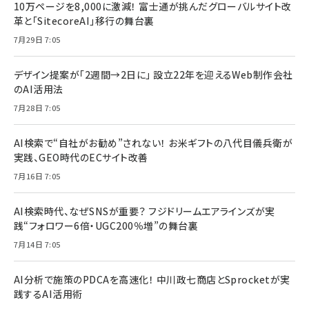
10万ページを8,000に激減！ 富士通が挑んだグローバルサイト改
革と「SitecoreAI」移行の舞台裏
7月29日 7:05
デザイン提案が「2週間→2日に」 設立22年を迎えるWeb制作会社
のAI活用法
7月28日 7:05
AI検索で“自社がお勧め”されない！ お米ギフトの八代目儀兵衛が
実践、GEO時代のECサイト改善
7月16日 7:05
AI検索時代、なぜSNSが重要？ フジドリームエアラインズが実
践“フォロワー6倍・UGC200％増”の舞台裏
7月14日 7:05
AI分析で施策のPDCAを高速化！ 中川政七商店とSprocketが実
践するAI活用術