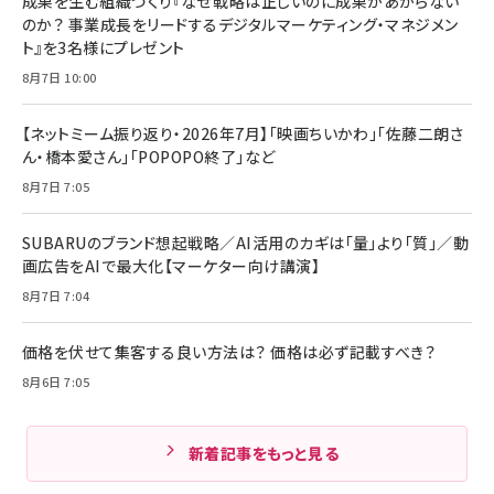
成果を生む組織づくり『なぜ戦略は正しいのに成果があがらない
のか？ 事業成長をリードするデジタルマーケティング・マネジメン
ト』を3名様にプレゼント
8月7日 10:00
【ネットミーム振り返り・2026年7月】「映画ちいかわ」「佐藤二朗さ
ん・橋本愛さん」「POPOPO終了」など
8月7日 7:05
SUBARUのブランド想起戦略／AI活用のカギは「量」より「質」／動
画広告をAIで最大化【マーケター向け講演】
8月7日 7:04
価格を伏せて集客する良い方法は？ 価格は必ず記載すべき？
8月6日 7:05
新着記事をもっと見る