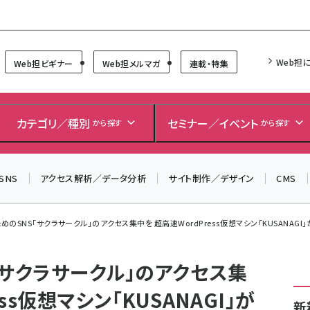
Forum
Web担
Web担ビギナー
Web担メルマガ
連載・特集
＼ 読者アンケートにご協力ください ／
7月24日で創刊20周年。ご回答者には抽選でプレゼントを
カテゴリ／種別
セミナー／イベント
から探す
から探す
差し上げます！
▼アンケートページはこちらから▼
SNS
アクセス解析／データ分析
サイト制作／デザイン
CMS
のSNS「サクラサークル」のアクセス集中を 超高速WordPress仮想マシン「KUSANAGI」が
「サクラサークル」のアクセス集
ss仮想マシン「KUSANAGI」が
新