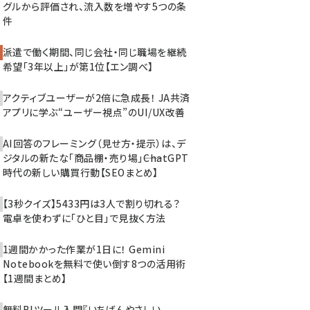
グルから評価され、流入数を増やす5つの条
件
派遣で働く期間、同じ会社・同じ職場を継続
希望「3年以上」が第1位【エン調べ】
アクティブユーザーが2倍に急成長！ JA共済
アプリに学ぶ“ユーザー視点”のUI/UX改善
AI回答のフレーミング（見せ方・提示）は、デ
ジタルの新たな「商品棚・売り場」――ChatGPT
時代の新しい購買行動【SEOまとめ】
【3秒クイズ】5433円は3人で割り切れる？
電卓を使わずに「ひと目」で見抜く方法
1週間かかった作業が1日に！ Gemini
Notebookを無料で使い倒す8つの活用術
【1週間まとめ】
無料BIツール入門『いちばんやさしい