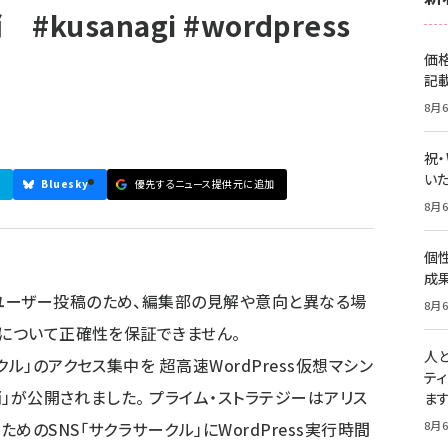
usanagi #wordpress
価
記
8月6
祝
いた
Bluesky
優先するニュース提供元に追加
8月6
個
成
ユーザー投稿のため、編集部の見解や意向と異なる場
8月6
容について正確性を保証できません。
人
ル」のアクセス集中を 超高速WordPress仮想マシン
テ
消」が公開されました。 プライム・ストラテジーはアリス
ま
のSNS「サクラサークル」にWordPress実行時間
8月6