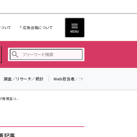
について
広告出稿について
MENU
調査／リサーチ／統計
Web担当者／仕事
法律／標準規格
seo (3519)
ai (2801)
無償且つ...
youtube (2425)
note (2310)
セミナー (2301)
着記事