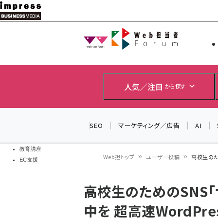
メ
イ
Web担当者
Web担当者
ン
EC担当者
コ
製品導入
ン
企業IT
ソフト開発
テ
人気／注目
から探す
IoT・AI
ン
DCクラウド
研究・調査
ツ
SEO
マーケティング／広告
AI
エネルギー
に
ドローン
移
教育講座
Web担トップ
ユーザー投稿
高校生のため
EC支援
動
パ
高校生のためのSNS
ン
中を 超高速WordPre
く