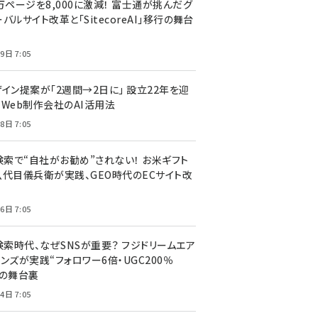
万ページを8,000に激減！ 富士通が挑んだグ
バルサイト改革と「SitecoreAI」移行の舞台
9日 7:05
ザイン提案が「2週間→2日に」 設立22年を迎
るWeb制作会社のAI活用法
8日 7:05
I検索で“自社がお勧め”されない！ お米ギフト
八代目儀兵衛が実践、GEO時代のECサイト改
6日 7:05
検索時代、なぜSNSが重要？ フジドリームエア
ンズが実践“フォロワー6倍・UGC200％
”の舞台裏
4日 7:05