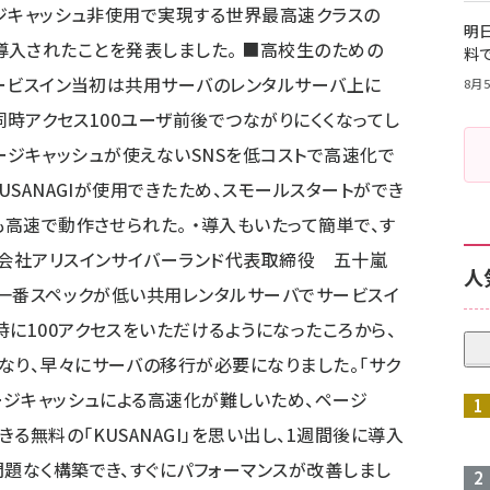
ージキャッシュ非使用で実現する世界最高速クラスの
明日
I」が導入されたことを発表しました。 ■高校生のための
料
 サービスイン当初は共用サーバのレンタルサーバ上に
8月5
、同時アクセス100ユーザ前後でつながりにくくなってし
 ・ページキャッシュが使えないSNSを低コストで高速化で
USANAGIが使用できたため、スモールスタートができ
も高速で動作させられた。 ・導入もいたって簡単で、す
式会社アリスインサイバーランド代表取締役 五十嵐
人
」は一番スペックが低い共用レンタルサーバでサービスイ
に100アクセスをいただけるようになったころから、
なり、早々にサーバの移行が必要になりました。「サク
ページキャッシュによる高速化が難しいため、ページ
る無料の「KUSANAGI」を思い出し、1週間後に導入
問題なく構築でき、すぐにパフォーマンスが改善しまし