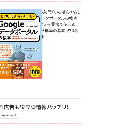
無料BIツール入門『いちばんやさし
いGoogleデータポータルの教本
人気講師が教える業務で使える
ダッシュボード構築の基本』を3名
様にプレゼント
7月31日 10:00
画広告も役立つ情報バッチリ！
ponsored