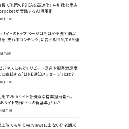
I分析で施策のPDCAを高速化！ 中川政七商店
procketが実践するAI活用術
0日 7:05
ebサイトのトップページはもはや不要？ 商品
を「売れるコンテンツ」に変えるPIM/DAM連
日 7:05
Cビジネスに有効！ リピート促進や顧客満足度
上に直結する「LINE通知メッセージ」とは？
0日 7:05
I活用でWebサイトを優秀な営業担当者へ。
oBサイト制作「5つの新基準」とは？
4日 7:05
上位でもAI Overviewsに出ない!? 老舗米