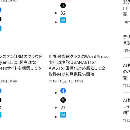
10
ロー
32
裏
7月2
デ
え
7月2
ンズオン】IBMのクラウド
世界最高速クラスのWordPress
Layer」上に、超高速な
実行環境「KUSANAGI for
A
Pressサイトを構築してみ
AWS」を 国際化対応版として全
の
世界向けに無償提供開始
善
23日 10:49
2015年10月31日 13:59
7月1
AI
ライ
0
27
増
7月1