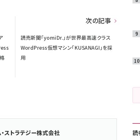
次の記事
ア
読売新聞「yomiDr.」が世界最高速クラス
ess
WordPress仮想マシン「KUSANAGI」を採
本格
用
ム・ストラテジー株式会社
読