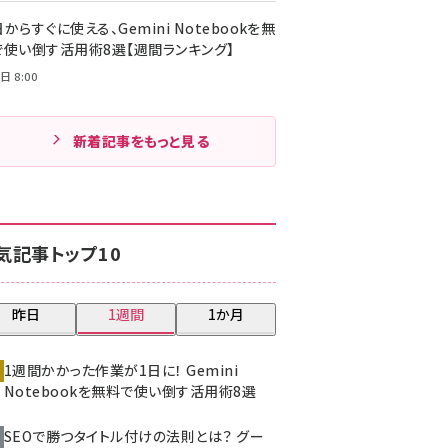
からすぐに使える、Gemini Notebookを無
で使い倒す活用術8選【週間ランキング】
日 8:00
新着記事をもっと見る
気記事トップ10
昨日
1週間
1か月
1週間かかった作業が1日に！ Gemini
Notebookを無料で使い倒す活用術8選
SEOで勝つタイトル付けの法則とは？ グー