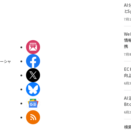
A
とS
7月1
W
情報
携
メルマガ
7月8
Facebook
ーシャ
E
X(エックス)
向
6月3
BlueSky
A
Googleニュース
Bt
6月2
RSS
検索