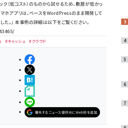
ペック（低コスト）のものから試せるため、敷居が低かっ
ホアプリは、ベースをWordPressのまま開発して
した。」 本事例の詳細は以下をご覧ください。
143465/
s
#キャッシュ
#クラウド
シェアする
ポストする
>ブクマする
noteで書く
LINEで送る
優先するニュース提供元にWeb担を追加