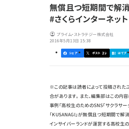
無償且つ短期間で解消 #k
ず
#さくらインターネット
プライム・ストラテジー株式会社
2016年5月13日 15:38
29
シェア
ポスト
はてブ
※この記事は読者によって投稿された
合があります。 また、編集部はこの内
事例「高校生のためのSNS「サクラサーク
「KUSANAGI」が無償且つ短期間で解
インサイバーランドが運営する高校生のため