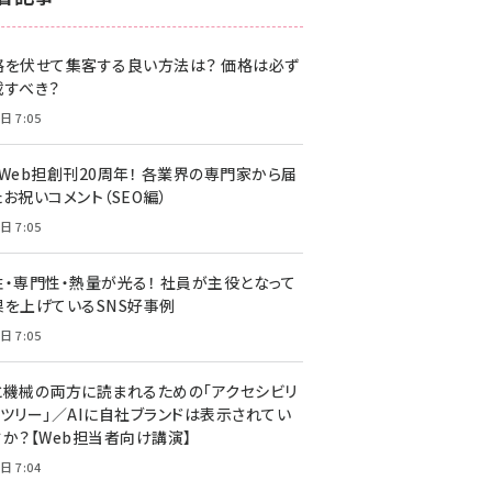
z世代 (1620)
格を伏せて集客する良い方法は？ 価格は必ず
meo (1274)
載すべき？
llmo (1160)
日 7:05
・Web担創刊20周年！ 各業界の専門家から届
お祝いコメント（SEO編）
日 7:05
性・専門性・熱量が光る！ 社員が主役となって
果を上げているSNS好事例
日 7:05
と機械の両方に読まれるための「アクセシビリ
ィツリー」／AIに自社ブランドは表示されてい
すか？【Web担当者向け講演】
日 7:04