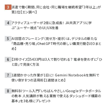
派遣で働く期間、同じ会社・同じ職場を継続希望「3年以上」が
第1位【エン調べ】
アクティブユーザーが2倍に急成長！ JA共済アプリに学
ぶ“ユーザー視点”のUI/UX改善
AI回答のフレーミング（見せ方・提示）は、デジタルの新たな
「商品棚・売り場」――ChatGPT時代の新しい購買行動【SEOまと
め】
【3秒クイズ】5433円は3人で割り切れる？ 電卓を使わずに「ひ
と目」で見抜く方法
1週間かかった作業が1日に！ Gemini Notebookを無料で
使い倒す8つの活用術【1週間まとめ】
無料BIツール入門『いちばんやさしいGoogleデータポータル
の教本 人気講師が教える業務で使えるダッシュボード構築の
基本』を3名様にプレゼント