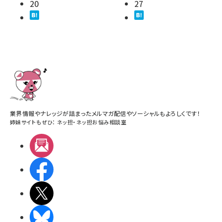
20
27
業界情報やナレッジが詰まったメルマガ配信やソーシャルもよろしくです！
姉妹サイトもぜひ：
ネッ担
・
ネッ担お悩み相談室
メルマガ
Facebook
X(エックス)
BlueSky