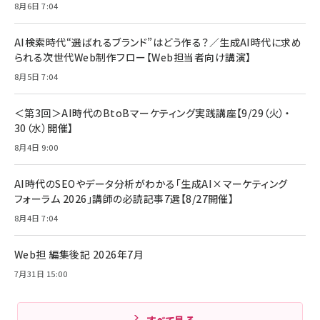
8月6日 7:04
anan(アンアン)2026/07/08号
Anker PowerLine III Flow USB-C & USB-
No.2502[2026年後半、あなたの恋と運命／山
【New】Amazon Fire TV Stick HD | 手軽に
C ケーブル Anker絡まないケーブル 240W 結
田涼介]
ストリーミングをはじめよう | ストリーミングメ
束バンド付き USB PD対応 シリコン素材採用
AI検索時代“選ばれるブランド”はどう作る？／生成AI時代に求め
ディアプレイヤー
iPhone 17 / 16 / 15 / Galaxy iPad Pro
￥880
￥1,890
MacBook Pro/Air 各種対応 (1.8m ミッドナ
られる次世代Web制作フロー【Web担当者向け講演】
￥6,980
イトブラック)
8月5日 7:04
ママ投資家が育休中に１億貯めた株式投資
アサヒ飲料 モンスター エナジー 355ml×24
Anker Soundcore P31i (Bluetooth 6.1)
本
￥1,870
【完全ワイヤレスイヤホン/アクティブノイズキャ
＜第3回＞AI時代のBtoBマーケティング実践講座【9/29（火）・
￥4,192
ンセリング/マルチポイント接続 / 最大50時間
30（水）開催】
再生 / PSE技術基準適合】ブラック
￥5,990
組織の成果を最大化する ルールのデザイン
サッポロ 生ビール 黒ラベル 350ml 缶 24本
8月4日 9:00
ビール ケース買い【6/30応募〆切! 黒ラベルビ
￥1,980
Anker PowerLine III Flow USB-C & USB-
ヤセラーキャンペーン】
C ケーブル Anker絡まないケーブル 240W 結
AI時代のSEOやデータ分析がわかる「生成AI×マーケティング
￥4,857
束バンド付き USB PD対応 シリコン素材採用
フォーラム 2026」講師の必読記事7選【8/27開催】
iPhone 17 / 16 / 15 / Galaxy iPad Pro
￥1,890
Amazonランキングをもっと見る
MacBook Pro/Air 各種対応 (1.8m ミッドナ
8月4日 7:04
イトブラック)
Amazonランキングをもっと見る
Web担 編集後記 2026年7月
Amazonランキングをもっと見る
7月31日 15:00
すべて見る