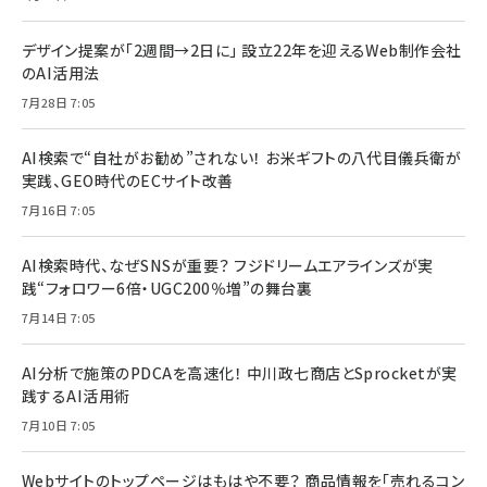
デザイン提案が「2週間→2日に」 設立22年を迎えるWeb制作会社
のAI活用法
7月28日 7:05
AI検索で“自社がお勧め”されない！ お米ギフトの八代目儀兵衛が
実践、GEO時代のECサイト改善
7月16日 7:05
AI検索時代、なぜSNSが重要？ フジドリームエアラインズが実
践“フォロワー6倍・UGC200％増”の舞台裏
7月14日 7:05
AI分析で施策のPDCAを高速化！ 中川政七商店とSprocketが実
践するAI活用術
7月10日 7:05
Webサイトのトップページはもはや不要？ 商品情報を「売れるコン