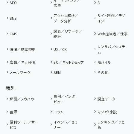
SEO
AI
広告
アクセス解析／
サイト制作／デザ
SNS
データ分析
イン
調査／リサーチ／
CMS
Web担当者／仕事
統計
レンサバ／システ
法律／標準規格
UX／CX
ム
広報／ネットPR
EC／ネットショップ
モバイル
メールマーケ
SEM
その他
種別
事例／インタ
解説／ノウハウ
調査データ
ビュー
書評
コラム
マンガ/小説
便利ツール／サー
イベント／セミ
ランキング／まと
ビス
ナー
め