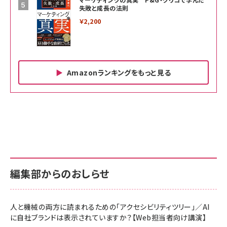
失敗と成長の法則
￥2,200
Amazonランキングをもっと見る
Amazon ビジネス・経済関連書籍 の売れ筋ランキン
Amazon 家電＆カメラ の売れ筋ランキング
Amazon パソコン・周辺機器 の売れ筋ランキング
グ
更新日時：2026/06/26 19:00
更新日時：2026/06/26 19:00
更新日時：2026/06/26 19:00
anan(アンアン)2026/07/01号 No.2501[魅
KIOXIA(キオクシア) 旧東芝メモリ microSD
KIOXIA(キオクシア) 旧東芝メモリ microSD
せるカラダ2026／宮舘涼太]
128GB UHS-I Class10 (最大読出速度
128GB UHS-I Class10 (最大読出速度
100MB/s) Nintendo Switch動作確認済 国
100MB/s) Nintendo Switch動作確認済 国
￥880
内サポート正規品 メーカー保証5年
内サポート正規品 メーカー保証5年
￥2,680
￥2,680
KLMEA128G
KLMEA128G
編集部からのおしらせ
anan(アンアン)2026/06/24号 No.2500増
刊 スペシャルエディション[王道エンタメの矜
NIMASO ガラスフィルム iPhone 17 用 保護
Amazon eギフトカード - Amazonロゴ - ク
持／BTS]
フィルム 強化ガラス 耐衝撃 高透過率 指紋防
ラシック
止 貼りやすい ガイド枠付き いPhone17 (6.3
人と機械の両方に読まれるための「アクセシビリティツリー」／AI
￥1,100
￥5,000
インチ) 対応 2枚セット DSP25F1698
に自社ブランドは表示されていますか？【Web担当者向け講演】
￥1,599