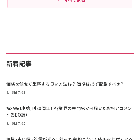
新着記事
価格を伏せて集客する良い方法は？ 価格は必ず記載すべき？
8月6日 7:05
祝・Web担創刊20周年！ 各業界の専門家から届いたお祝いコメン
ト（SEO編）
8月6日 7:05
個性・専門性・熱量が光る！ 社員が主役となって成果を上げている