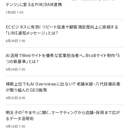
テンツ」に変えるPIM/DAM連携
7月8日 7:05
ECビジネスに有効！ リピート促進や顧客満足度向上に直結する
「LINE通知メッセージ」とは？
6月30日 7:05
AI活用でWebサイトを優秀な営業担当者へ。BtoBサイト制作「5
つの新基準」とは？
6月24日 7:05
検索上位でもAI Overviewsに出ない!? 老舗米屋・八代目儀兵衛
が取り組んだGEO施策
4月20日 8:00
明太子の「やまや」に聞く、マーケティングから店舗・採用まで広が
るデータ活用術
4月14日 7:05