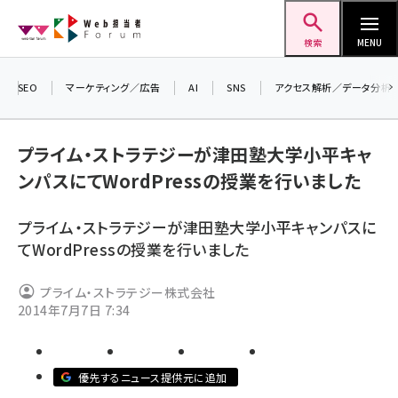
メ
Web担当者Forum
イ
検索
MENU
ン
コ
SEO
マーケティング／広告
AI
SNS
アクセス解析／データ分析
＼ 
ン
7月
テ
プライム・ストラテジーが津田塾大学小平キャ
差し
ン
ンパスにてWordPressの授業を行いました
▼ア
ツ
seo (3519)
に
プライム・ストラテジーが津田塾大学小平キャンパスに
ai (2801)
移
てWordPressの授業を行いました
動
youtube (2425)
プライム・ストラテジー株式会社
note (2310)
2014年7月7日 7:34
セミナー (2301)
z世代 (1620)
優先するニュース提供元に追加
meo (1274)