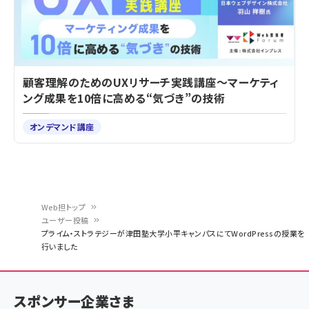
顧客理解のためのUXリサーチ実践講座～マーケティ
ング成果を10倍に高める“気づき”の技術
オンデマンド講座
Web担トップ
ユーザー投稿
パ
プライム・ストラテジーが津田塾大学小平キャンパスにてWordPressの授業を
行いました
ン
く
ず
スポンサー企業さま