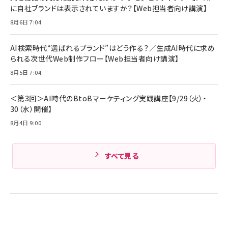
￥5,990
サッポロ 生ビール 黒ラベル 350ml 缶 24本 ビー
に自社ブランドは表示されていますか？【Web担当者向け講演】
￥1,980
ル ケース買い【6/30応募〆切! 黒ラベルビヤセラー
8月6日 7:04
キャンペーン】
Anker PowerLine III Flow USB-C & USB-C
ケーブル Anker絡まないケーブル 240W 結束バン
￥4,857
ド付き USB PD対応 シリコン素材採用 iPhone
AI検索時代“選ばれるブランド”はどう作る？／生成AI時代に求め
Amazonランキングをもっと見る
17 / 16 / 15 / Galaxy iPad Pro MacBook
￥1,890
られる次世代Web制作フロー【Web担当者向け講演】
Pro/Air 各種対応 (1.8m ミッドナイトブラック)
Amazonランキングをもっと見る
8月5日 7:04
Amazonランキングをもっと見る
＜第3回＞AI時代のBtoBマーケティング実践講座【9/29（火）・
30（水）開催】
8月4日 9:00
すべて見る