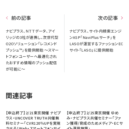
前の記事
次の記事
ナビプラス、ＮＴＴデータ、アイ
ナビプラス、サイト内検索エンジ
リッジの3社が連携し、次世代型
ンASP「NaviPlusサーチ」を
O2Oソリューション「レコメンド
LASOが運営するファッションEC
プッシュ™」を提供開始 ～スマー
サイト『LASO』に提供開始
トフォンユーザーへ最適化され
たおすすめ情報のプッシュ配信
が可能に～
関連記事
【申込終了】2/21東京開催 ナビプ
【申込終了】2/25東京開催 ゆめ
ラス・UNCOVER TRUTH共催無
み・ナビプラス共催セミナー「ファ
料セミナー「CVR120％UPを実現
ン獲得/育成のためメディア・ECサ
させる！Web・スマートフォンサイ
イト運用施策」