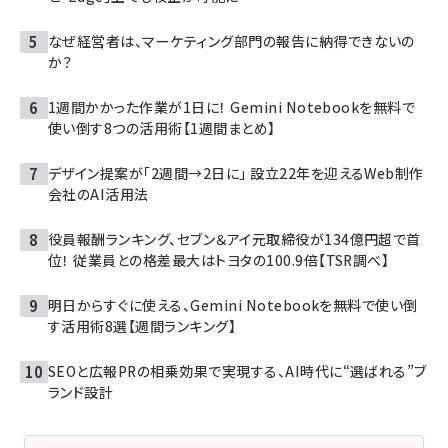
なぜ経営者は、マーケティング部門の報告に納得できないの
か？
1週間かかった作業が1日に！ Gemini Notebookを無料で
使い倒す8つの活用術【1週間まとめ】
デザイン提案が「2週間→2日に」 設立22年を迎えるWeb制作
会社のAI活用法
役員報酬ランキング、セブン＆アイ元取締役が134億円超で首
位！ 従業員との格差最大はトヨタの100.9倍【TSR調べ】
明日からすぐに使える、Gemini Notebookを無料で使い倒
す活用術8選【週間ランキング】
SEOと広報PRの相乗効果で実現する、AI時代に“選ばれる”ブ
ランド設計