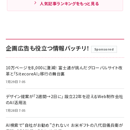
人気記事ランキングをもっと見る
企画広告も役立つ情報バッチリ！
Sponsored
10万ページを8,000に激減！ 富士通が挑んだグローバルサイト改
革と「SitecoreAI」移行の舞台裏
7月29日 7:05
デザイン提案が「2週間→2日に」 設立22年を迎えるWeb制作会社
のAI活用法
7月28日 7:05
AI検索で“自社がお勧め”されない！ お米ギフトの八代目儀兵衛が