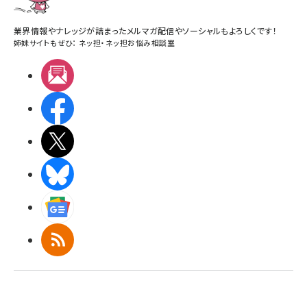
業界情報やナレッジが詰まったメルマガ配信やソーシャルもよろしくです！
姉妹サイトもぜひ：
ネッ担
・
ネッ担お悩み相談室
メルマガ
Facebook
X(エックス)
BlueSky
Googleニュース
RSS