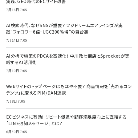
実践、GEO時代のECサイト改善
7月16日 7:05
AI検索時代、なぜSNSが重要？ フジドリームエアラインズが実
践“フォロワー6倍・UGC200％増”の舞台裏
7月14日 7:05
AI分析で施策のPDCAを高速化！ 中川政七商店とSprocketが実
践するAI活用術
7月10日 7:05
Webサイトのトップページはもはや不要？ 商品情報を「売れるコン
テンツ」に変えるPIM/DAM連携
7月8日 7:05
ECビジネスに有効！ リピート促進や顧客満足度向上に直結する
「LINE通知メッセージ」とは？
6月30日 7:05