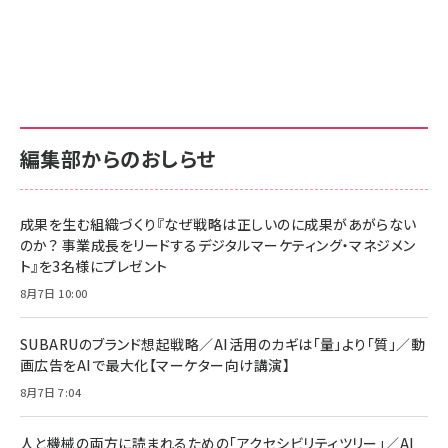
Amazon ビジネス・経済関連書籍 の売れ筋ランキン
Amazon 家電＆カメラ の売れ筋ランキング
Amazon パソコン・周辺機器 の売れ筋ランキング
グ
更新日時：2026/06/26 19:00
更新日時：2026/06/26 19:00
更新日時：2026/06/26 19:00
anan(アンアン)2026/07/01号 No.2501[魅せる
KIOXIA(キオクシア) 旧東芝メモリ microSD
KIOXIA(キオクシア) 旧東芝メモリ microSD
カラダ2026／宮舘涼太]
128GB UHS-I Class10 (最大読出速度
128GB UHS-I Class10 (最大読出速度
100MB/s) Nintendo Switch動作確認済 国内
100MB/s) Nintendo Switch動作確認済 国内
￥880
サポート正規品 メーカー保証5年 KLMEA128G
サポート正規品 メーカー保証5年 KLMEA128G
￥2,680
￥2,680
編集部からのおしらせ
anan(アンアン)2026/06/24号 No.2500増刊
スペシャルエディション[王道エンタメの矜持／
NIMASO ガラスフィルム iPhone 17 用 保護フィ
Amazon eギフトカード - Amazonロゴ - クラ
BTS]
ルム 強化ガラス 耐衝撃 高透過率 指紋防止 貼りや
シック
すい ガイド枠付き いPhone17 (6.3インチ) 対応
成果を生む組織づくり『なぜ戦略は正しいのに成果があがらない
￥1,100
￥5,000
2枚セット DSP25F1698
のか？ 事業成長をリードするデジタルマーケティング・マネジメン
￥1,599
ト』を3名様にプレゼント
anan(アンアン)2026/07/08号 No.2502[2026
Anker PowerLine III Flow USB-C & USB-C
年後半、あなたの恋と運命／山田涼介]
【New】Amazon Fire TV Stick HD | 手軽にスト
ケーブル Anker絡まないケーブル 240W 結束バン
8月7日 10:00
リーミングをはじめよう | ストリーミングメディアプ
ド付き USB PD対応 シリコン素材採用 iPhone
￥880
レイヤー
17 / 16 / 15 / Galaxy iPad Pro MacBook
￥1,890
Pro/Air 各種対応 (1.8m ミッドナイトブラック)
SUBARUのブランド想起戦略／AI活用のカギは「量」より「質」／動
￥6,980
画広告をAIで最大化【マーケター向け講演】
ママ投資家が育休中に１億貯めた株式投資
アサヒ飲料 モンスター エナジー 355ml×24本
￥1,870
8月7日 7:04
Anker Soundcore P31i (Bluetooth 6.1) 【完
￥4,192
全ワイヤレスイヤホン/アクティブノイズキャンセリ
ング/マルチポイント接続 / 最大50時間再生 / PSE
人と機械の両方に読まれるための「アクセシビリティツリー」／AI
組織の成果を最大化する ルールのデザイン
技術基準適合】ブラック