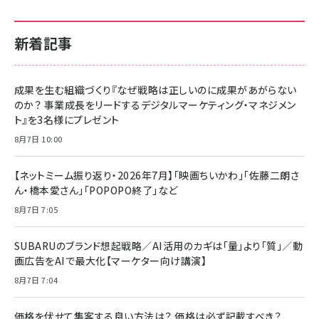
新着記事
成果を生む組織づくり『なぜ戦略は正しいのに成果があがらない
のか？ 事業成長をリードするデジタルマーケティング・マネジメン
ト』を3名様にプレゼント
8月7日 10:00
【ネットミーム振り返り・2026年7月】「映画ちいかわ」「佐藤二朗さ
ん・橋本愛さん」「POPOPO終了」など
8月7日 7:05
SUBARUのブランド想起戦略／AI活用のカギは「量」より「質」／動
画広告をAIで最大化【マーケター向け講演】
8月7日 7:04
価格を伏せて集客する良い方法は？ 価格は必ず記載すべき？