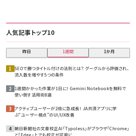
人気記事トップ10
昨日
1週間
1か月
SEOで勝つタイトル付けの法則とは？ グーグルから評価され、
流入数を増やす5つの条件
1週間かかった作業が1日に！ Gemini Notebookを無料で
使い倒す活用術8選
アクティブユーザーが2倍に急成長！ JA共済アプリに学
ぶ“ユーザー視点”のUI/UX改善
朝日新聞社の文章校正AI「Typoless」がブラウザ「Chrome」
と「Edge」上でも校正が可能に