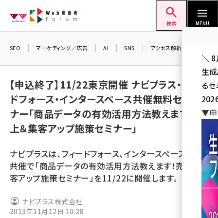
メ
Web担当者Forum
イ
検索
MENU
ン
コ
SEO
マーケティング／広告
AI
SNS
アクセス解析／データ分析
＼ 
ン
生成
テ
【申込終了】11/22東京開催 ナビプラス・フィー
るセ
ン
ドフォース・インタースペース共催無料セミ
202
ツ
seo (3536)
ナー「商品データの有効活用方法教えます！ 売
▼申
に
上＆集客アップ施策セミナー」
ai (2818)
移
動
youtube (2444)
ナビプラスは、フィードフォース、インタースペースと3社
note (2320)
共催で「商品データの有効活用方法教えます！売上＆集
客アップ施策セミナー」を11/22に開催します。
セミナー (2313)
z世代 (1629)
ナビプラス株式会社
2013年11月12日 10:28
meo (1279)