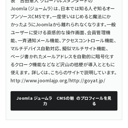
表 吉田憲人 グローバルスタンダードの
Joomla（ジュームラ）は、日本では知る人ぞ知るオー
プンソースCMSです。一度使いはじめると魔法にか
かったようにJoomlaから離れられなくなります。一般
ユーザーに受ける直感的な操作画面、会員管理機
能、一斉通知メール機能、アクセスコントロール機能、
マルチデバイス自動対応、擬似マルチサイト機能、
ページ書かれたメールアドレスを自動的に暗号化す
るクローク機能などなど沢山の桔梗が導入とともに
使えます。 詳しくは、こちらのサイトで説明しています。
http://www.joomlajp.org/
http://goyat.jp/
Joomla ジュームラ CMSの魅
のプロフィールを見
力
る