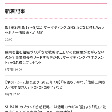
新着記事
8月第3週【8/17～8/21】 マーケティング、SNS、ECなど各社Web
セミナー情報まとめ 56件
10:00
成果を生む組織づくり『なぜ戦略は正しいのに成果があがらない
のか？ 事業成長をリードするデジタルマーケティング・マネジメン
ト』を3名様にプレゼント
8月7日 10:00
【ネットミーム振り返り・2026年7月】「映画ちいかわ」「佐藤二朗さ
ん・橋本愛さん」「POPOPO終了」など
8月7日 7:05
SUBARUのブランド想起戦略／AI活用のカギは「量」より「質」／動
画広告をAIで最大化【マーケター向け講演】