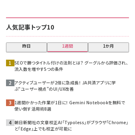
人気記事トップ10
昨日
1週間
1か月
SEOで勝つタイトル付けの法則とは？ グーグルから評価され、
流入数を増やす5つの条件
アクティブユーザーが2倍に急成長！ JA共済アプリに学
ぶ“ユーザー視点”のUI/UX改善
1週間かかった作業が1日に！ Gemini Notebookを無料で
使い倒す活用術8選
朝日新聞社の文章校正AI「Typoless」がブラウザ「Chrome」
と「Edge」上でも校正が可能に