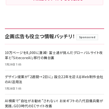
企画広告も役立つ情報バッチリ！
Sponsored
10万ページを8,000に激減！ 富士通が挑んだグローバルサイト改
革と「SitecoreAI」移行の舞台裏
7月29日 7:05
デザイン提案が「2週間→2日に」 設立22年を迎えるWeb制作会社
のAI活用法
7月28日 7:05
AI検索で“自社がお勧め”されない！ お米ギフトの八代目儀兵衛が
実践、GEO時代のECサイト改善