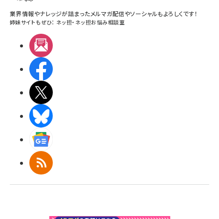
業界情報やナレッジが詰まったメルマガ配信やソーシャルもよろしくです！
姉妹サイトもぜひ：
ネッ担
・
ネッ担お悩み相談室
メルマガ
Facebook
X(エックス)
BlueSky
Googleニュース
RSS