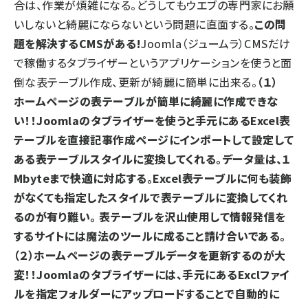
合は、作業が煩雑になる。どうしてもウエブの専門家にお願
いしないと綺麗にならないという問題に直面する。
この問
題を解決するCMSがある!
Joomla（ジュームラ）CMSだけ
で稼働する
タブライザー
というアプリケーションを使うと面
倒な表テーブル作成、更新が綺麗に簡単に出来る。
（１）
ホームページの表テーブルが簡単に綺麗に作成できな
い！！
Joomlaの
タブライザー
を使うと手元にあるExcel表
テーブルを直接記事作成ページにインポートして設定して
ある表テーブルスタイルに変換してくれる。データ量は、１
Mbyteまで快適に対応する。Excel表テーブルに何も装飾
がなくても指定したスタイルで表テーブルに変換してくれ
るのが有り難い。 表テーブルを沢山使用して情報発信を
するサイトには魔法のツールに成ること請け合いである。
（２）ホームページの表テーブルデータを更新するのが大
変！！
Joomlaの
タブライザー
には、手元にあるExclファイ
ルを指定フォルダーにアップロードすることで自動的に