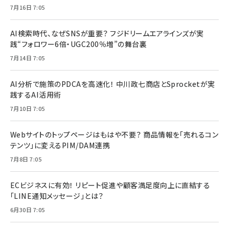
7月16日 7:05
AI検索時代、なぜSNSが重要？ フジドリームエアラインズが実
践“フォロワー6倍・UGC200％増”の舞台裏
7月14日 7:05
AI分析で施策のPDCAを高速化！ 中川政七商店とSprocketが実
践するAI活用術
7月10日 7:05
Webサイトのトップページはもはや不要？ 商品情報を「売れるコン
テンツ」に変えるPIM/DAM連携
7月8日 7:05
ECビジネスに有効！ リピート促進や顧客満足度向上に直結する
「LINE通知メッセージ」とは？
6月30日 7:05