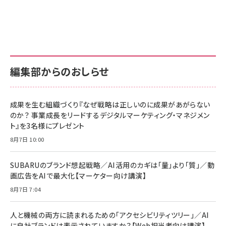
Amazon ビジネス・経済関連書籍 の売れ筋ランキン
Amazon 家電＆カメラ の売れ筋ランキング
Amazon パソコン・周辺機器 の売れ筋ランキング
グ
更新日時：2026/06/26 19:00
更新日時：2026/06/26 19:00
更新日時：2026/06/26 19:00
anan(アンアン)2026/07/01号 No.2501[魅せる
KIOXIA(キオクシア) 旧東芝メモリ microSD
KIOXIA(キオクシア) 旧東芝メモリ microSD
カラダ2026／宮舘涼太]
128GB UHS-I Class10 (最大読出速度
128GB UHS-I Class10 (最大読出速度
100MB/s) Nintendo Switch動作確認済 国内
100MB/s) Nintendo Switch動作確認済 国内
￥880
サポート正規品 メーカー保証5年 KLMEA128G
サポート正規品 メーカー保証5年 KLMEA128G
￥2,680
￥2,680
編集部からのおしらせ
anan(アンアン)2026/06/24号 No.2500増刊
スペシャルエディション[王道エンタメの矜持／
NIMASO ガラスフィルム iPhone 17 用 保護フィ
Amazon eギフトカード - Amazonロゴ - クラ
BTS]
ルム 強化ガラス 耐衝撃 高透過率 指紋防止 貼りや
シック
すい ガイド枠付き いPhone17 (6.3インチ) 対応
成果を生む組織づくり『なぜ戦略は正しいのに成果があがらない
￥1,100
￥5,000
2枚セット DSP25F1698
のか？ 事業成長をリードするデジタルマーケティング・マネジメン
￥1,599
ト』を3名様にプレゼント
anan(アンアン)2026/07/08号 No.2502[2026
Anker PowerLine III Flow USB-C & USB-C
年後半、あなたの恋と運命／山田涼介]
【New】Amazon Fire TV Stick HD | 手軽にスト
ケーブル Anker絡まないケーブル 240W 結束バン
8月7日 10:00
リーミングをはじめよう | ストリーミングメディアプ
ド付き USB PD対応 シリコン素材採用 iPhone
￥880
レイヤー
17 / 16 / 15 / Galaxy iPad Pro MacBook
￥1,890
Pro/Air 各種対応 (1.8m ミッドナイトブラック)
SUBARUのブランド想起戦略／AI活用のカギは「量」より「質」／動
￥6,980
画広告をAIで最大化【マーケター向け講演】
ママ投資家が育休中に１億貯めた株式投資
アサヒ飲料 モンスター エナジー 355ml×24本
￥1,870
8月7日 7:04
Anker Soundcore P31i (Bluetooth 6.1) 【完
￥4,192
全ワイヤレスイヤホン/アクティブノイズキャンセリ
ング/マルチポイント接続 / 最大50時間再生 / PSE
人と機械の両方に読まれるための「アクセシビリティツリー」／AI
組織の成果を最大化する ルールのデザイン
技術基準適合】ブラック
￥5,990
サッポロ 生ビール 黒ラベル 350ml 缶 24本 ビー
に自社ブランドは表示されていますか？【Web担当者向け講演】