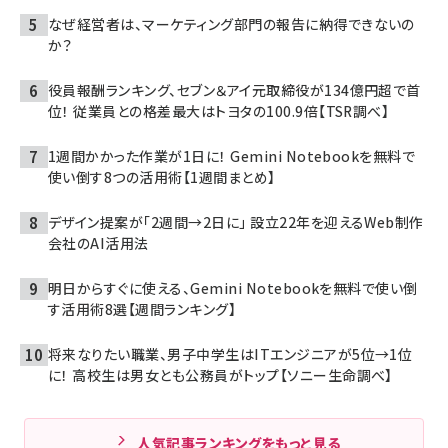
なぜ経営者は、マーケティング部門の報告に納得できないの
か？
役員報酬ランキング、セブン＆アイ元取締役が134億円超で首
位！ 従業員との格差最大はトヨタの100.9倍【TSR調べ】
1週間かかった作業が1日に！ Gemini Notebookを無料で
使い倒す8つの活用術【1週間まとめ】
デザイン提案が「2週間→2日に」 設立22年を迎えるWeb制作
会社のAI活用法
明日からすぐに使える、Gemini Notebookを無料で使い倒
す活用術8選【週間ランキング】
将来なりたい職業、男子中学生はITエンジニアが5位→1位
に！ 高校生は男女とも公務員がトップ【ソニー生命調べ】
人気記事ランキングをもっと見る