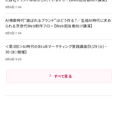
￥1,980
ル ケース買い【6/30応募〆切! 黒ラベルビヤセラー
8月6日 7:04
キャンペーン】
Anker PowerLine III Flow USB-C & USB-C
ケーブル Anker絡まないケーブル 240W 結束バン
￥4,857
ド付き USB PD対応 シリコン素材採用 iPhone
AI検索時代“選ばれるブランド”はどう作る？／生成AI時代に求め
Amazonランキングをもっと見る
17 / 16 / 15 / Galaxy iPad Pro MacBook
￥1,890
られる次世代Web制作フロー【Web担当者向け講演】
Pro/Air 各種対応 (1.8m ミッドナイトブラック)
Amazonランキングをもっと見る
8月5日 7:04
Amazonランキングをもっと見る
＜第3回＞AI時代のBtoBマーケティング実践講座【9/29（火）・
30（水）開催】
8月4日 9:00
すべて見る