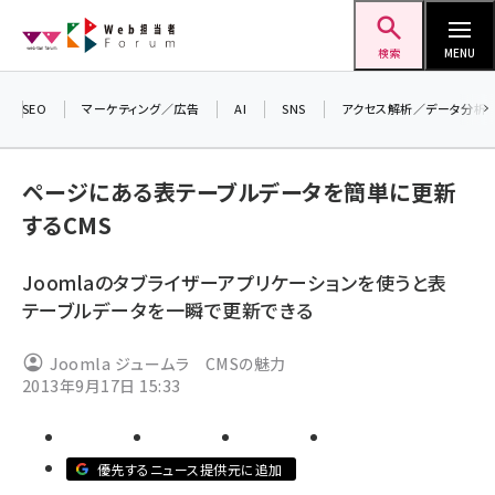
メ
Web担当者Forum
イ
検索
MENU
ン
コ
SEO
マーケティング／広告
AI
SNS
アクセス解析／データ分析
ン
＼
テ
生
ページにある表テーブルデータを簡単に更新
ン
る
するCMS
ツ
2
seo (3541)
に
▼
Joomlaのタブライザーアプリケーションを使うと表
ai (2827)
移
テーブルデータを一瞬で更新できる
動
youtube (2449)
Joomla ジュームラ CMSの魅力
note (2323)
2013年9月17日 15:33
セミナー (2318)
z世代 (1632)
優先するニュース提供元に追加
meo (1282)