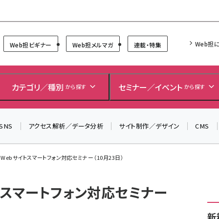
Forum
Web担
Web担ビギナー
Web担メルマガ
連載・特集
＼ 8月27日開催、申し込み受付中！ ／
生成AIをマーケティング等に活用するための考え方を学べ
カテゴリ／種別
セミナー／イベント
から探す
から探す
るセミナーイベント「生成AI × マーケティング フォーラム
2026」開催！
SNS
アクセス解析／データ分析
サイト制作／デザイン
CMS
▼申し込みはこちらから▼
】Webサイトスマートフォン対応セミナー（10月23日）
トスマートフォン対応セミナー
新