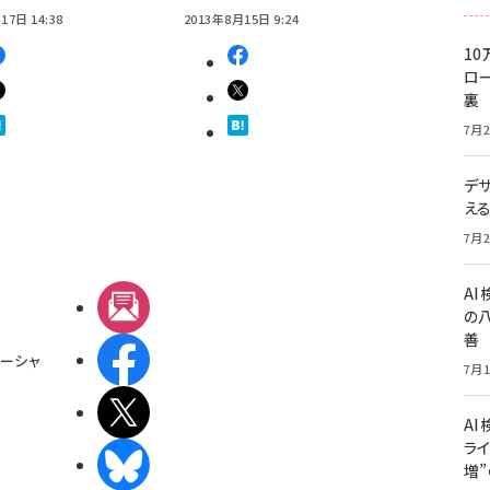
17日 14:38
2013年8月15日 9:24
10
ロー
裏
7月2
デ
え
7月2
A
メルマガ
の
善
Facebook
ーシャ
7月1
X(エックス)
AI
ライ
BlueSky
増