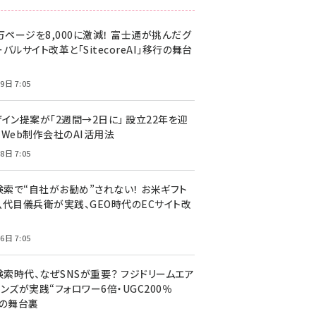
万ページを8,000に激減！ 富士通が挑んだグ
バルサイト改革と「SitecoreAI」移行の舞台
9日 7:05
ザイン提案が「2週間→2日に」 設立22年を迎
るWeb制作会社のAI活用法
8日 7:05
I検索で“自社がお勧め”されない！ お米ギフト
八代目儀兵衛が実践、GEO時代のECサイト改
6日 7:05
検索時代、なぜSNSが重要？ フジドリームエア
ンズが実践“フォロワー6倍・UGC200％
”の舞台裏