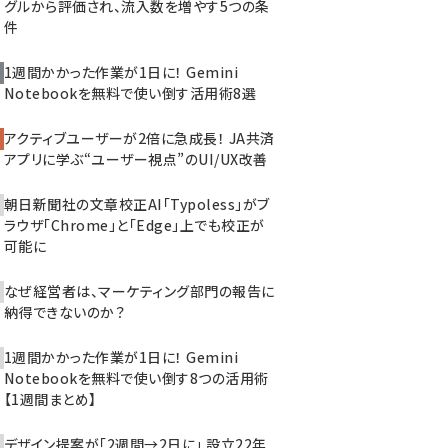
グルから評価され、流入数を増やす5つの条
件
1週間かかった作業が1日に！ Gemini
Notebookを無料で使い倒す活用術8選
アクティブユーザーが2倍に急成長！ JA共済
アプリに学ぶ“ユーザー視点”のUI/UX改善
朝日新聞社の文章校正AI「Typoless」がブ
ラウザ「Chrome」と「Edge」上でも校正が
可能に
なぜ経営者は、マーケティング部門の報告に
納得できないのか？
1週間かかった作業が1日に！ Gemini
Notebookを無料で使い倒す8つの活用術
【1週間まとめ】
デザイン提案が「2週間→2日に」 設立22年