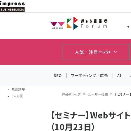
メ
イ
Web担当者
Web担当者
ン
EC担当者
コ
製品導入
ン
企業IT
ソフト開発
テ
人気／注目
から探す
IoT・AI
ン
DCクラウド
研究・調査
ツ
SEO
マーケティング／広告
AI
エネルギー
に
ドローン
移
教育講座
Web担トップ
ユーザー投稿
【セミナー
EC支援
動
パ
【セミナー】Webサイ
ン
（10月23日）
く