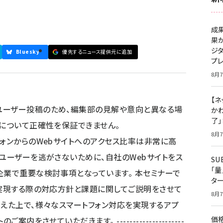
成
果
ジ
Bluesky
優先するニュース提供元に追加
プ
8月7
【ネ
ユーザー投稿のため、編集部の見解や意向と異なる場
かわ
了
容について正確性を保証できません。
8月7
フォンからのWebサイトへのアクセス比率は非常に高
ンユーザーを逃がさないために、自社のWebサイトをス
S
「
企業で重要な検討事項となっています。 本セミナーで
タ
を実現する際の対応方針と課題に関してご説明をさせて
8月7
まえた上で、様々なスマートフォン対応を実現するアプ
価
をさせていただきます。 ---------------------