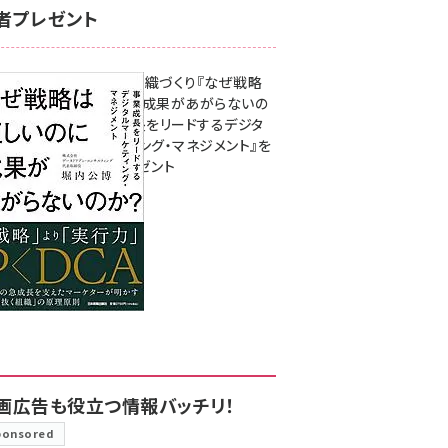
者プレゼント
成果を生む組織づくり『なぜ戦略
は正しいのに成果があがらないの
か？ 事業成長をリードするデジタ
ルマーケティング・マネジメント』を
3名様にプレゼント
8月7日 10:00
画広告も役立つ情報バッチリ！
ponsored