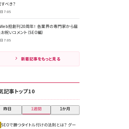
載すべき？
日 7:05
・Web担創刊20周年！ 各業界の専門家から届
お祝いコメント（SEO編）
日 7:05
新着記事をもっと見る
気記事トップ10
昨日
1週間
1か月
SEOで勝つタイトル付けの法則とは？ グー