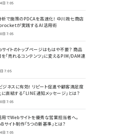
4日 7:05
I分析で施策のPDCAを高速化！ 中川政七商店
procketが実践するAI活用術
0日 7:05
ebサイトのトップページはもはや不要？ 商品
を「売れるコンテンツ」に変えるPIM/DAM連
日 7:05
Cビジネスに有効！ リピート促進や顧客満足度
上に直結する「LINE通知メッセージ」とは？
0日 7:05
I活用でWebサイトを優秀な営業担当者へ。
oBサイト制作「5つの新基準」とは？
4日 7:05