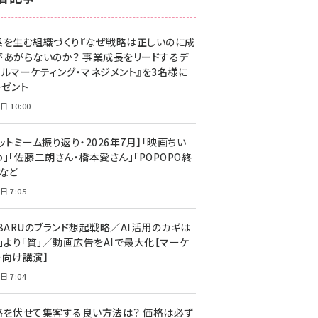
z世代 (1623)
果を生む組織づくり『なぜ戦略は正しいのに成
meo (1277)
があがらないのか？ 事業成長をリードするデ
llmo (1166)
タルマーケティング・マネジメント』を3名様に
レゼント
日 10:00
ットミーム振り返り・2026年7月】「映画ちい
」「佐藤二朗さん・橋本愛さん」「POPOPO終
」など
日 7:05
UBARUのブランド想起戦略／AI活用のカギは
量」より「質」／動画広告をAIで最大化【マーケ
ー向け講演】
日 7:04
格を伏せて集客する良い方法は？ 価格は必ず