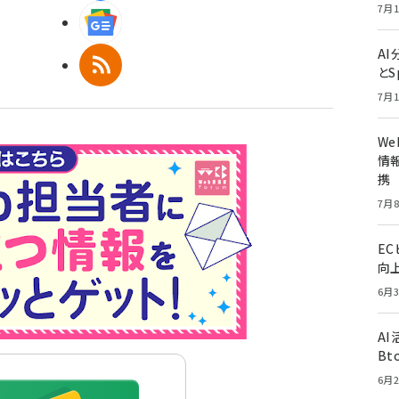
7月1
Googleニュース
A
RSS
とS
7月1
W
情報
携
7月8
E
向
6月3
A
Bt
6月2