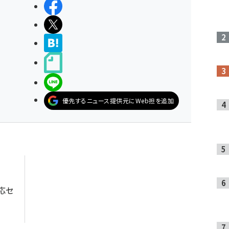
シェアする
ポストする
>ブクマする
noteで書く
LINEで送る
優先するニュース提供元にWeb担を追加
応セ