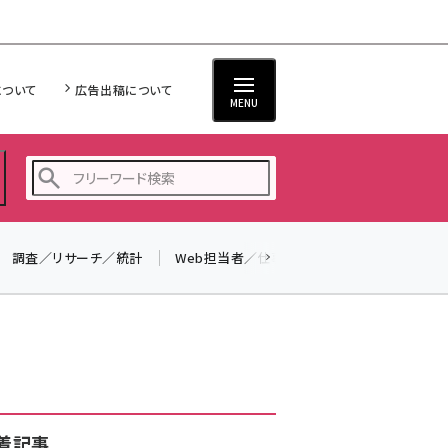
について
広告出稿について
MENU
調査／リサーチ／統計
Web担当者／仕事
法律／標準規格
seo (3528)
ai (2811)
youtube (2439)
note (2315)
セミナー (2308)
着記事