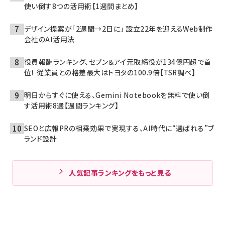
使い倒す8つの活用術【1週間まとめ】
デザイン提案が「2週間→2日に」 設立22年を迎えるWeb制作
会社のAI活用法
役員報酬ランキング、セブン＆アイ元取締役が134億円超で首
位！ 従業員との格差最大はトヨタの100.9倍【TSR調べ】
明日からすぐに使える、Gemini Notebookを無料で使い倒
す活用術8選【週間ランキング】
SEOと広報PRの相乗効果で実現する、AI時代に“選ばれる”ブ
ランド設計
人気記事ランキングをもっと見る