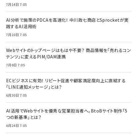
7月14日 7:05
AI分析で施策のPDCAを高速化！ 中川政七商店とSprocketが実
践するAI活用術
7月10日 7:05
Webサイトのトップページはもはや不要？ 商品情報を「売れるコン
テンツ」に変えるPIM/DAM連携
7月8日 7:05
ECビジネスに有効！ リピート促進や顧客満足度向上に直結する
「LINE通知メッセージ」とは？
6月30日 7:05
AI活用でWebサイトを優秀な営業担当者へ。BtoBサイト制作「5
つの新基準」とは？
6月24日 7:05