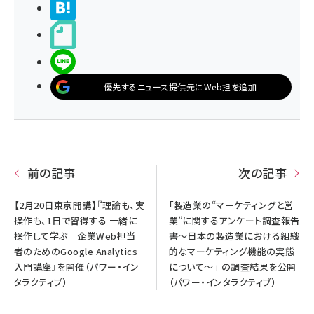
>ブクマする
noteで書く
LINEで送る
優先するニュース提供元にWeb担を追加
前の記事
次の記事
【2月20日東京開講】『理論も、実
「製造業の“マーケティングと営
操作も、1日で習得する 一緒に
業”に関するアンケート調査報告
操作して学ぶ 企業Web担当
書～日本の製造業における組織
者のためのGoogle Analytics
的なマーケティング機能の実態
入門講座』を開催（パワー・イン
について～」 の調査結果を公開
タラクティブ）
（パワー・インタラクティブ）