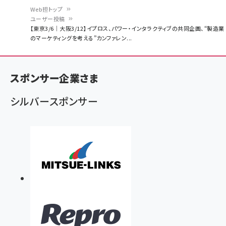
Web担トップ
ユーザー投稿
パ
【東京3/6｜大阪3/12】イプロス、パワー・インタラクティブの共同企画、“製造業
のマーケティングを考える”カンファレン...
ン
く
ず
スポンサー企業さま
シルバースポンサー