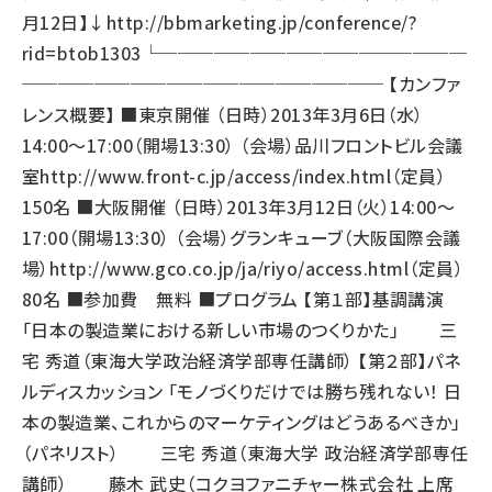
月12日】↓
http://bbmarketing.jp/conference/?
rid=btob1303
└─────────────────
──────────────────── 【カンファ
レンス概要】 ■東京開催 （日時）2013年3月6日（水）
14:00～17:00（開場13:30） （会場）品川フロントビル会議
室
http://www.front-c.jp/access/index.html
（定員）
150名 ■大阪開催 （日時）2013年3月12日（火）14:00～
17:00（開場13:30） （会場）グランキューブ（大阪国際会議
場）
http://www.gco.co.jp/ja/riyo/access.html
（定員）
80名 ■参加費 無料 ■プログラム 【第１部】基調講演
「日本の製造業における新しい市場のつくりかた」 三
宅 秀道（東海大学政治経済学部専任講師） 【第２部】パネ
ルディスカッション 「モノづくりだけでは勝ち残れない！ 日
本の製造業、これからのマーケティングはどうあるべきか」
（パネリスト） 三宅 秀道（東海大学 政治経済学部専任
講師） 藤木 武史（コクヨファニチャー株式会社 上席