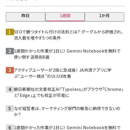
昨日
1週間
1か月
SEOで勝つタイトル付けの法則とは？ グーグルから評価され、
流入数を増やす5つの条件
1週間かかった作業が1日に！ Gemini Notebookを無料で
使い倒す活用術8選
アクティブユーザーが2倍に急成長！ JA共済アプリに学
ぶ“ユーザー視点”のUI/UX改善
朝日新聞社の文章校正AI「Typoless」がブラウザ「Chrome」
と「Edge」上でも校正が可能に
なぜ経営者は、マーケティング部門の報告に納得できないの
か？
1週間かかった作業が1日に！ Gemini Notebookを無料で