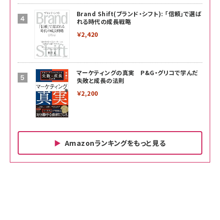
Brand Shift(ブランド・シフト): 「信頼」で選ば
れる時代の成長戦略
￥2,420
マーケティングの真実 P&G・グリコで学んだ
失敗と成長の法則
￥2,200
Amazonランキングをもっと見る
Amazon ビジネス・経済関連書籍 の売れ筋ランキン
Amazon 家電＆カメラ の売れ筋ランキング
Amazon パソコン・周辺機器 の売れ筋ランキング
グ
更新日時：2026/06/26 19:00
更新日時：2026/06/26 19:00
更新日時：2026/06/26 19:00
anan(アンアン)2026/07/01号 No.2501[魅せる
KIOXIA(キオクシア) 旧東芝メモリ microSD
KIOXIA(キオクシア) 旧東芝メモリ microSD
カラダ2026／宮舘涼太]
128GB UHS-I Class10 (最大読出速度
128GB UHS-I Class10 (最大読出速度