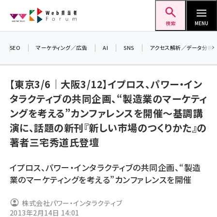
メ
Web担当者Forum
イ
検索
MENU
ン
コ
SEO
マーケティング／広告
AI
SNS
アクセス解析／データ分析
ン
＼ 
生
テ
【東京3/6｜大阪3/12】イプロス、パワー・イン
るセ
ン
タラクティブの共同企画、“製造業のマーケティ
20
ツ
seo (3538)
ングを考える”カンファレンスを開催～基調講
▼
に
演に、話題の新刊『新しい市場のつくりかた』の
ai (2820)
移
著者三宅秀道氏登壇
動
youtube (2444)
note (2322)
イプロス、パワー・インタラクティブの共同企画、“製造
業のマーケティングを考える”カンファレンスを開催
セミナー (2315)
z世代 (1629)
株式会社パワー・インタラクティブ
2013年2月14日 14:01
meo (1281)