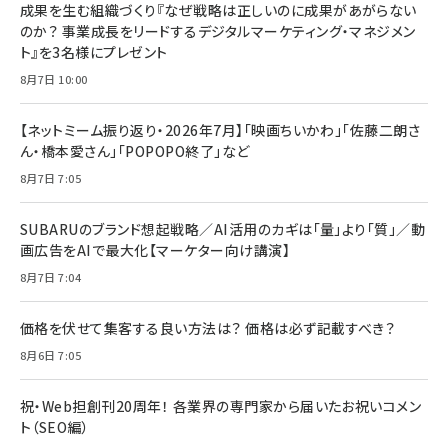
成果を生む組織づくり『なぜ戦略は正しいのに成果があがらない
のか？ 事業成長をリードするデジタルマーケティング・マネジメン
ト』を3名様にプレゼント
8月7日 10:00
【ネットミーム振り返り・2026年7月】「映画ちいかわ」「佐藤二朗さ
ん・橋本愛さん」「POPOPO終了」など
8月7日 7:05
SUBARUのブランド想起戦略／AI活用のカギは「量」より「質」／動
画広告をAIで最大化【マーケター向け講演】
8月7日 7:04
価格を伏せて集客する良い方法は？ 価格は必ず記載すべき？
8月6日 7:05
祝・Web担創刊20周年！ 各業界の専門家から届いたお祝いコメン
ト（SEO編）