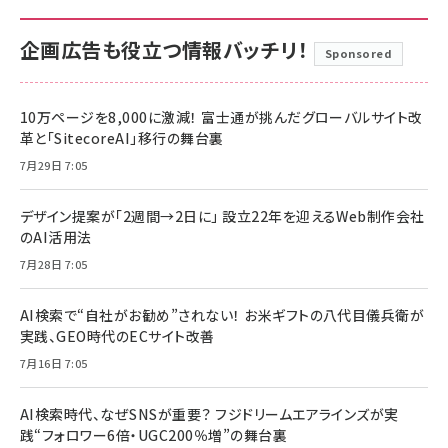
企画広告も役立つ情報バッチリ！
Sponsored
10万ページを8,000に激減！ 富士通が挑んだグローバルサイト改
革と「SitecoreAI」移行の舞台裏
7月29日 7:05
デザイン提案が「2週間→2日に」 設立22年を迎えるWeb制作会社
のAI活用法
7月28日 7:05
AI検索で“自社がお勧め”されない！ お米ギフトの八代目儀兵衛が
実践、GEO時代のECサイト改善
7月16日 7:05
AI検索時代、なぜSNSが重要？ フジドリームエアラインズが実
践“フォロワー6倍・UGC200％増”の舞台裏