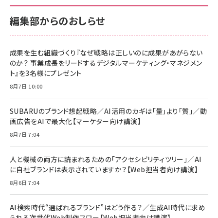
100MB/s) Nintendo Switch動作確認済 国内
100MB/s) Nintendo Switch動作確認済 国内
￥880
サポート正規品 メーカー保証5年 KLMEA128G
サポート正規品 メーカー保証5年 KLMEA128G
￥2,680
￥2,680
編集部からのおしらせ
anan(アンアン)2026/06/24号 No.2500増刊
スペシャルエディション[王道エンタメの矜持／
NIMASO ガラスフィルム iPhone 17 用 保護フィ
Amazon eギフトカード - Amazonロゴ - クラ
BTS]
ルム 強化ガラス 耐衝撃 高透過率 指紋防止 貼りや
シック
すい ガイド枠付き いPhone17 (6.3インチ) 対応
成果を生む組織づくり『なぜ戦略は正しいのに成果があがらない
￥1,100
￥5,000
2枚セット DSP25F1698
のか？ 事業成長をリードするデジタルマーケティング・マネジメン
￥1,599
ト』を3名様にプレゼント
anan(アンアン)2026/07/08号 No.2502[2026
Anker PowerLine III Flow USB-C & USB-C
年後半、あなたの恋と運命／山田涼介]
【New】Amazon Fire TV Stick HD | 手軽にスト
ケーブル Anker絡まないケーブル 240W 結束バン
8月7日 10:00
リーミングをはじめよう | ストリーミングメディアプ
ド付き USB PD対応 シリコン素材採用 iPhone
￥880
レイヤー
17 / 16 / 15 / Galaxy iPad Pro MacBook
￥1,890
Pro/Air 各種対応 (1.8m ミッドナイトブラック)
SUBARUのブランド想起戦略／AI活用のカギは「量」より「質」／動
￥6,980
画広告をAIで最大化【マーケター向け講演】
ママ投資家が育休中に１億貯めた株式投資
アサヒ飲料 モンスター エナジー 355ml×24本
￥1,870
8月7日 7:04
Anker Soundcore P31i (Bluetooth 6.1) 【完
￥4,192
全ワイヤレスイヤホン/アクティブノイズキャンセリ
ング/マルチポイント接続 / 最大50時間再生 / PSE
人と機械の両方に読まれるための「アクセシビリティツリー」／AI
組織の成果を最大化する ルールのデザイン
技術基準適合】ブラック
￥5,990
サッポロ 生ビール 黒ラベル 350ml 缶 24本 ビー
に自社ブランドは表示されていますか？【Web担当者向け講演】
￥1,980
ル ケース買い【6/30応募〆切! 黒ラベルビヤセラー
8月6日 7:04
キャンペーン】
Anker PowerLine III Flow USB-C & USB-C
ケーブル Anker絡まないケーブル 240W 結束バン
￥4,857
ド付き USB PD対応 シリコン素材採用 iPhone
AI検索時代“選ばれるブランド”はどう作る？／生成AI時代に求め
Amazonランキングをもっと見る
17 / 16 / 15 / Galaxy iPad Pro MacBook
￥1,890
られる次世代Web制作フロー【Web担当者向け講演】