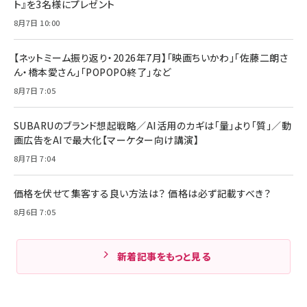
ト』を3名様にプレゼント
8月7日 10:00
【ネットミーム振り返り・2026年7月】「映画ちいかわ」「佐藤二朗さ
ん・橋本愛さん」「POPOPO終了」など
8月7日 7:05
SUBARUのブランド想起戦略／AI活用のカギは「量」より「質」／動
画広告をAIで最大化【マーケター向け講演】
8月7日 7:04
価格を伏せて集客する良い方法は？ 価格は必ず記載すべき？
8月6日 7:05
新着記事をもっと見る