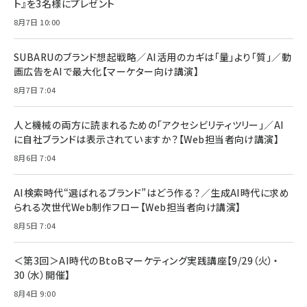
ト』を3名様にプレゼント
anan(アンアン)2026/07/08号 No.2502[2026
Anker PowerLine III Flow USB-C & USB-C
年後半、あなたの恋と運命／山田涼介]
【New】Amazon Fire TV Stick HD | 手軽にスト
ケーブル Anker絡まないケーブル 240W 結束バン
8月7日 10:00
リーミングをはじめよう | ストリーミングメディアプ
ド付き USB PD対応 シリコン素材採用 iPhone
￥880
レイヤー
17 / 16 / 15 / Galaxy iPad Pro MacBook
￥1,890
Pro/Air 各種対応 (1.8m ミッドナイトブラック)
SUBARUのブランド想起戦略／AI活用のカギは「量」より「質」／動
￥6,980
画広告をAIで最大化【マーケター向け講演】
ママ投資家が育休中に１億貯めた株式投資
アサヒ飲料 モンスター エナジー 355ml×24本
￥1,870
8月7日 7:04
Anker Soundcore P31i (Bluetooth 6.1) 【完
￥4,192
全ワイヤレスイヤホン/アクティブノイズキャンセリ
ング/マルチポイント接続 / 最大50時間再生 / PSE
人と機械の両方に読まれるための「アクセシビリティツリー」／AI
組織の成果を最大化する ルールのデザイン
技術基準適合】ブラック
￥5,990
サッポロ 生ビール 黒ラベル 350ml 缶 24本 ビー
に自社ブランドは表示されていますか？【Web担当者向け講演】
￥1,980
ル ケース買い【6/30応募〆切! 黒ラベルビヤセラー
8月6日 7:04
キャンペーン】
Anker PowerLine III Flow USB-C & USB-C
ケーブル Anker絡まないケーブル 240W 結束バン
￥4,857
ド付き USB PD対応 シリコン素材採用 iPhone
AI検索時代“選ばれるブランド”はどう作る？／生成AI時代に求め
Amazonランキングをもっと見る
17 / 16 / 15 / Galaxy iPad Pro MacBook
￥1,890
られる次世代Web制作フロー【Web担当者向け講演】
Pro/Air 各種対応 (1.8m ミッドナイトブラック)
Amazonランキングをもっと見る
8月5日 7:04
Amazonランキングをもっと見る
＜第3回＞AI時代のBtoBマーケティング実践講座【9/29（火）・
30（水）開催】
8月4日 9:00