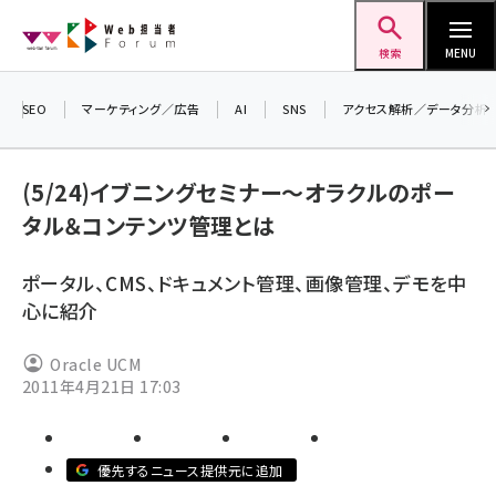
メ
Web担当者Forum
イ
検索
MENU
ン
コ
SEO
マーケティング／広告
AI
SNS
アクセス解析／データ分析
＼ 
ン
生成
テ
(5/24)イブニングセミナー～オラクルのポー
るセ
ン
タル＆コンテンツ管理とは
202
ツ
seo (3541)
▼申
に
ポータル、CMS、ドキュメント管理、画像管理、デモを中
ai (2827)
移
心に紹介
動
youtube (2449)
Oracle UCM
note (2323)
2011年4月21日 17:03
セミナー (2318)
z世代 (1632)
優先するニュース提供元に追加
meo (1282)