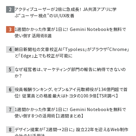
アクティブユーザーが2倍に急成長！ JA共済アプリに学
ぶ“ユーザー視点”のUI/UX改善
1週間かかった作業が1日に！ Gemini Notebookを無料で
使い倒す活用術8選
朝日新聞社の文章校正AI「Typoless」がブラウザ「Chrome」
と「Edge」上でも校正が可能に
なぜ経営者は、マーケティング部門の報告に納得できないの
か？
役員報酬ランキング、セブン＆アイ元取締役が134億円超で首
位！ 従業員との格差最大はトヨタの100.9倍【TSR調べ】
1週間かかった作業が1日に！ Gemini Notebookを無料で
使い倒す8つの活用術【1週間まとめ】
デザイン提案が「2週間→2日に」 設立22年を迎えるWeb制作
会社のAI活用法