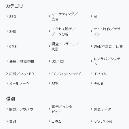
カテゴリ
マーケティング／
SEO
AI
広告
アクセス解析／
サイト制作／デザ
SNS
データ分析
イン
調査／リサーチ／
CMS
Web担当者／仕事
統計
レンサバ／システ
法律／標準規格
UX／CX
ム
広報／ネットPR
EC／ネットショップ
モバイル
メールマーケ
SEM
その他
種別
事例／インタ
解説／ノウハウ
調査データ
ビュー
書評
コラム
マンガ/小説