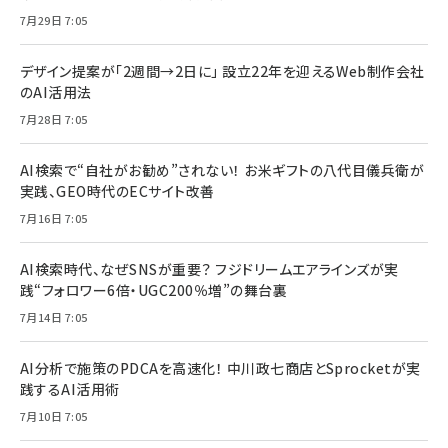
7月29日 7:05
デザイン提案が「2週間→2日に」 設立22年を迎えるWeb制作会社
のAI活用法
7月28日 7:05
AI検索で“自社がお勧め”されない！ お米ギフトの八代目儀兵衛が
実践、GEO時代のECサイト改善
7月16日 7:05
AI検索時代、なぜSNSが重要？ フジドリームエアラインズが実
践“フォロワー6倍・UGC200％増”の舞台裏
7月14日 7:05
AI分析で施策のPDCAを高速化！ 中川政七商店とSprocketが実
践するAI活用術
7月10日 7:05