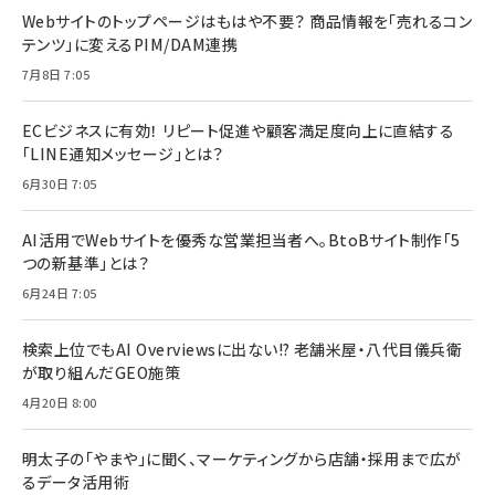
Webサイトのトップページはもはや不要？ 商品情報を「売れるコン
テンツ」に変えるPIM/DAM連携
7月8日 7:05
ECビジネスに有効！ リピート促進や顧客満足度向上に直結する
「LINE通知メッセージ」とは？
6月30日 7:05
AI活用でWebサイトを優秀な営業担当者へ。BtoBサイト制作「5
つの新基準」とは？
6月24日 7:05
検索上位でもAI Overviewsに出ない!? 老舗米屋・八代目儀兵衛
が取り組んだGEO施策
4月20日 8:00
明太子の「やまや」に聞く、マーケティングから店舗・採用まで広が
るデータ活用術