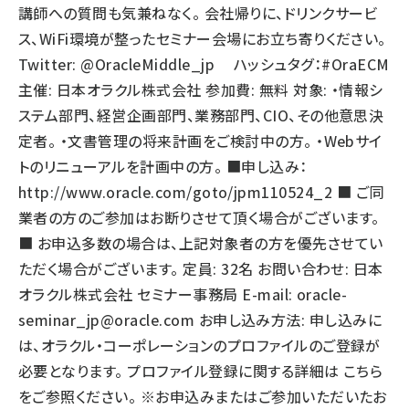
講師への質問も気兼ねなく。 会社帰りに、ドリンクサービ
ス、WiFi環境が整ったセミナー会場にお立ち寄りください。
Twitter: @OracleMiddle_jp ハッシュタグ：#OraECM
主催: 日本オラクル株式会社 参加費: 無料 対象: ・情報シ
ステム部門、経営企画部門、業務部門、CIO、その他意思決
定者。 ・文書管理の将来計画をご検討中の方。 ・Webサイ
トのリニューアルを計画中の方。 ■申し込み：
http://www.oracle.com/goto/jpm110524_2
■ ご同
業者の方のご参加はお断りさせて頂く場合がございます。
■ お申込多数の場合は、上記対象者の方を優先させてい
ただく場合がございます。 定員: 32名 お問い合わせ: 日本
オラクル株式会社 セミナー事務局 E-mail:
oracle-
seminar_jp@oracle.com
お申し込み方法: 申し込みに
は、オラクル・コーポレーションのプロファイルのご登録が
必要となります。 プロファイル登録に関する詳細は こちら
をご参照ください。 ※お申込みまたはご参加いただいたお