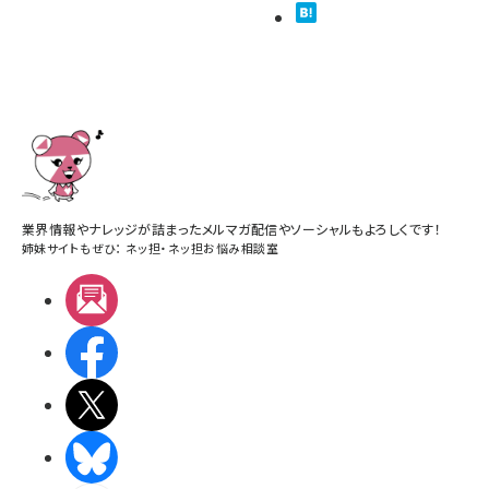
業界情報やナレッジが詰まったメルマガ配信やソーシャルもよろしくです！
姉妹サイトもぜひ：
ネッ担
・
ネッ担お悩み相談室
メルマガ
Facebook
X(エックス)
BlueSky