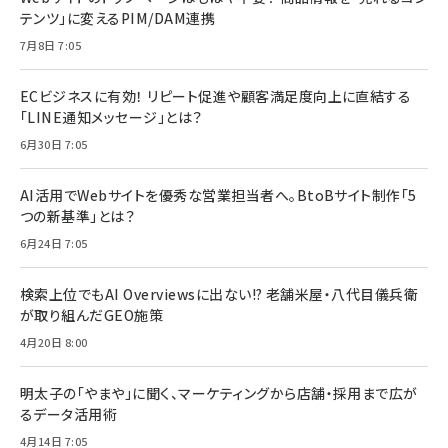
テンツ」に変えるPIM/DAM連携
7月8日 7:05
ECビジネスに有効！ リピート促進や顧客満足度向上に直結する
「LINE通知メッセージ」とは？
6月30日 7:05
AI活用でWebサイトを優秀な営業担当者へ。BtoBサイト制作「5
つの新基準」とは？
6月24日 7:05
検索上位でもAI Overviewsに出ない!? 老舗米屋・八代目儀兵衛
が取り組んだGEO施策
4月20日 8:00
明太子の「やまや」に聞く、マーケティングから店舗・採用まで広が
るデータ活用術
4月14日 7:05