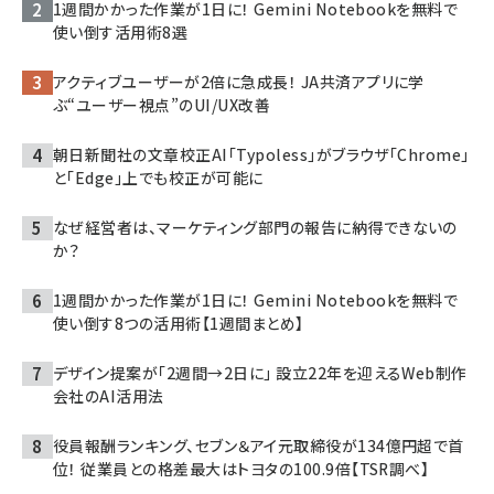
1週間かかった作業が1日に！ Gemini Notebookを無料で
使い倒す活用術8選
アクティブユーザーが2倍に急成長！ JA共済アプリに学
ぶ“ユーザー視点”のUI/UX改善
朝日新聞社の文章校正AI「Typoless」がブラウザ「Chrome」
と「Edge」上でも校正が可能に
なぜ経営者は、マーケティング部門の報告に納得できないの
か？
1週間かかった作業が1日に！ Gemini Notebookを無料で
使い倒す8つの活用術【1週間まとめ】
デザイン提案が「2週間→2日に」 設立22年を迎えるWeb制作
会社のAI活用法
役員報酬ランキング、セブン＆アイ元取締役が134億円超で首
位！ 従業員との格差最大はトヨタの100.9倍【TSR調べ】