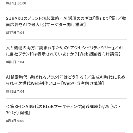
年後半、あなたの恋と運命／山田涼介]
【New】Amazon Fire TV Stick HD | 手軽にスト
ケーブル Anker絡まないケーブル 240W 結束バン
8月7日 10:00
リーミングをはじめよう | ストリーミングメディアプ
ド付き USB PD対応 シリコン素材採用 iPhone
￥880
レイヤー
17 / 16 / 15 / Galaxy iPad Pro MacBook
￥1,890
Pro/Air 各種対応 (1.8m ミッドナイトブラック)
SUBARUのブランド想起戦略／AI活用のカギは「量」より「質」／動
￥6,980
画広告をAIで最大化【マーケター向け講演】
ママ投資家が育休中に１億貯めた株式投資
アサヒ飲料 モンスター エナジー 355ml×24本
￥1,870
8月7日 7:04
Anker Soundcore P31i (Bluetooth 6.1) 【完
￥4,192
全ワイヤレスイヤホン/アクティブノイズキャンセリ
ング/マルチポイント接続 / 最大50時間再生 / PSE
人と機械の両方に読まれるための「アクセシビリティツリー」／AI
組織の成果を最大化する ルールのデザイン
技術基準適合】ブラック
￥5,990
サッポロ 生ビール 黒ラベル 350ml 缶 24本 ビー
に自社ブランドは表示されていますか？【Web担当者向け講演】
￥1,980
ル ケース買い【6/30応募〆切! 黒ラベルビヤセラー
8月6日 7:04
キャンペーン】
Anker PowerLine III Flow USB-C & USB-C
ケーブル Anker絡まないケーブル 240W 結束バン
￥4,857
ド付き USB PD対応 シリコン素材採用 iPhone
AI検索時代“選ばれるブランド”はどう作る？／生成AI時代に求め
Amazonランキングをもっと見る
17 / 16 / 15 / Galaxy iPad Pro MacBook
￥1,890
られる次世代Web制作フロー【Web担当者向け講演】
Pro/Air 各種対応 (1.8m ミッドナイトブラック)
Amazonランキングをもっと見る
8月5日 7:04
Amazonランキングをもっと見る
＜第3回＞AI時代のBtoBマーケティング実践講座【9/29（火）・
30（水）開催】
8月4日 9:00