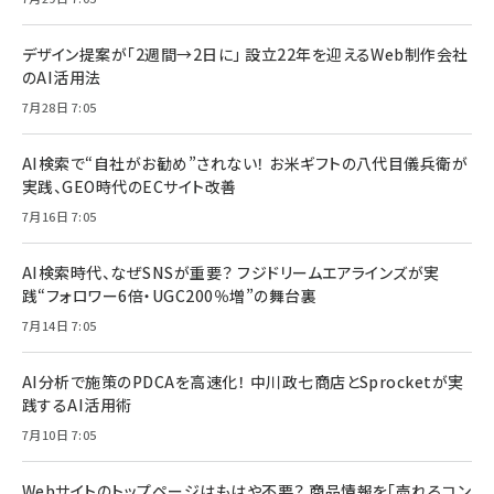
デザイン提案が「2週間→2日に」 設立22年を迎えるWeb制作会社
のAI活用法
7月28日 7:05
AI検索で“自社がお勧め”されない！ お米ギフトの八代目儀兵衛が
実践、GEO時代のECサイト改善
7月16日 7:05
AI検索時代、なぜSNSが重要？ フジドリームエアラインズが実
践“フォロワー6倍・UGC200％増”の舞台裏
7月14日 7:05
AI分析で施策のPDCAを高速化！ 中川政七商店とSprocketが実
践するAI活用術
7月10日 7:05
Webサイトのトップページはもはや不要？ 商品情報を「売れるコン