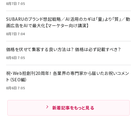
8月7日 7:05
SUBARUのブランド想起戦略／AI活用のカギは「量」より「質」／動
画広告をAIで最大化【マーケター向け講演】
8月7日 7:04
価格を伏せて集客する良い方法は？ 価格は必ず記載すべき？
8月6日 7:05
祝・Web担創刊20周年！ 各業界の専門家から届いたお祝いコメン
ト（SEO編）
8月6日 7:05
新着記事をもっと見る