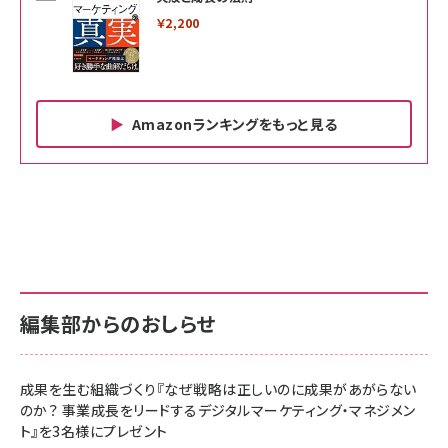
￥2,200
Amazonランキングをもっと見る
Amazon ビジネス・経済関連書籍 の売れ筋ランキン
Amazon 家電＆カメラ の売れ筋ランキング
Amazon パソコン・周辺機器 の売れ筋ランキング
グ
更新日時：2026/06/26 19:00
更新日時：2026/06/26 19:00
更新日時：2026/06/26 19:00
anan(アンアン)2026/07/01号 No.2501[魅せる
KIOXIA(キオクシア) 旧東芝メモリ microSD
KIOXIA(キオクシア) 旧東芝メモリ microSD
カラダ2026／宮舘涼太]
128GB UHS-I Class10 (最大読出速度
128GB UHS-I Class10 (最大読出速度
100MB/s) Nintendo Switch動作確認済 国内
100MB/s) Nintendo Switch動作確認済 国内
￥880
サポート正規品 メーカー保証5年 KLMEA128G
サポート正規品 メーカー保証5年 KLMEA128G
￥2,680
￥2,680
編集部からのおしらせ
anan(アンアン)2026/06/24号 No.2500増刊
スペシャルエディション[王道エンタメの矜持／
NIMASO ガラスフィルム iPhone 17 用 保護フィ
Amazon eギフトカード - Amazonロゴ - クラ
BTS]
ルム 強化ガラス 耐衝撃 高透過率 指紋防止 貼りや
シック
すい ガイド枠付き いPhone17 (6.3インチ) 対応
成果を生む組織づくり『なぜ戦略は正しいのに成果があがらない
￥1,100
￥5,000
2枚セット DSP25F1698
のか？ 事業成長をリードするデジタルマーケティング・マネジメン
￥1,599
ト』を3名様にプレゼント
anan(アンアン)2026/07/08号 No.2502[2026
Anker PowerLine III Flow USB-C & USB-C