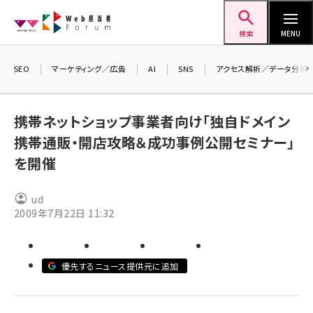
メ
Web担当者Forum
イ
検索
MENU
ン
コ
SEO
マーケティング／広告
AI
SNS
アクセス解析／データ分析
ン
＼
テ
生
携帯ネットショップ事業者向け「独自ドメイン
ン
る
携帯通販・開店攻略＆成功事例公開セミナー」
ツ
20
seo (3532)
を開催
に
▼
ai (2814)
移
ud
動
youtube (2441)
2009年7月22日 11:32
note (2317)
セミナー (2310)
優先するニュース提供元に追加
z世代 (1623)
meo (1277)