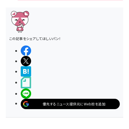
この記事をシェアしてほしいパン！
シェアする
ポストする
>ブクマする
noteで書く
LINEで送る
優先するニュース提供元にWeb担を追加