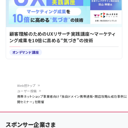
顧客理解のためのUXリサーチ実践講座～マーケティ
ング成果を10倍に高める“気づき”の技術
オンデマンド講座
Web担トップ
ユーザー投稿
パ
携帯ネットショップ事業者向け「独自ドメイン携帯通販・開店攻略＆成功事例公
開セミナー」を開催
ン
く
ず
スポンサー企業さま