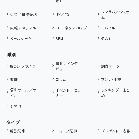
統計
レンサバ／システ
法律／標準規格
UX／CX
ム
広報／ネットPR
EC／ネットショップ
モバイル
メールマーケ
SEM
その他
種別
事例／インタ
解説／ノウハウ
調査データ
ビュー
書評
コラム
マンガ/小説
便利ツール／サー
イベント／セミ
ランキング／まと
ビス
ナー
め
その他
タイプ
解説記事
ニュース記事
プレゼント／応募