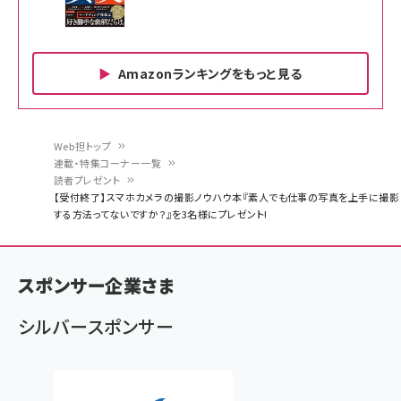
Amazonランキングをもっと見る
Amazon ビジネス・経済関連書籍 の売れ筋ランキン
Amazon 家電＆カメラ の売れ筋ランキング
Amazon パソコン・周辺機器 の売れ筋ランキング
グ
更新日時：2026/06/26 19:00
更新日時：2026/06/26 19:00
更新日時：2026/06/26 19:00
Web担トップ
連載・特集コーナー一覧
パ
読者プレゼント
anan(アンアン)2026/07/01号 No.2501[魅せる
KIOXIA(キオクシア) 旧東芝メモリ microSD
KIOXIA(キオクシア) 旧東芝メモリ microSD
【受付終了】スマホカメラの撮影ノウハウ本『素人でも仕事の写真を上手に撮影
カラダ2026／宮舘涼太]
128GB UHS-I Class10 (最大読出速度
128GB UHS-I Class10 (最大読出速度
ン
する方法ってないですか？』を3名様にプレゼント!
100MB/s) Nintendo Switch動作確認済 国内
100MB/s) Nintendo Switch動作確認済 国内
￥880
サポート正規品 メーカー保証5年 KLMEA128G
サポート正規品 メーカー保証5年 KLMEA128G
く
￥2,680
￥2,680
ず
anan(アンアン)2026/06/24号 No.2500増刊
スペシャルエディション[王道エンタメの矜持／
NIMASO ガラスフィルム iPhone 17 用 保護フィ
Amazon eギフトカード - Amazonロゴ - クラ
スポンサー企業さま
BTS]
ルム 強化ガラス 耐衝撃 高透過率 指紋防止 貼りや
シック
すい ガイド枠付き いPhone17 (6.3インチ) 対応
￥1,100
￥5,000
シルバースポンサー
2枚セット DSP25F1698
￥1,599
anan(アンアン)2026/07/08号 No.2502[2026
Anker PowerLine III Flow USB-C & USB-C
年後半、あなたの恋と運命／山田涼介]
【New】Amazon Fire TV Stick HD | 手軽にスト
ケーブル Anker絡まないケーブル 240W 結束バン
リーミングをはじめよう | ストリーミングメディアプ
ド付き USB PD対応 シリコン素材採用 iPhone
￥880
レイヤー
17 / 16 / 15 / Galaxy iPad Pro MacBook