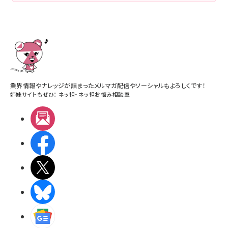
業界情報やナレッジが詰まったメルマガ配信やソーシャルもよろしくです！
姉妹サイトもぜひ：
ネッ担
・
ネッ担お悩み相談室
メルマガ
Facebook
X(エックス)
BlueSky
Googleニュース