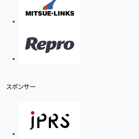
￥1,890
Pro/Air 各種対応 (1.8m ミッドナイトブラック)
￥6,980
ママ投資家が育休中に１億貯めた株式投資
アサヒ飲料 モンスター エナジー 355ml×24本
￥1,870
Anker Soundcore P31i (Bluetooth 6.1) 【完
￥4,192
全ワイヤレスイヤホン/アクティブノイズキャンセリ
ング/マルチポイント接続 / 最大50時間再生 / PSE
組織の成果を最大化する ルールのデザイン
技術基準適合】ブラック
￥5,990
サッポロ 生ビール 黒ラベル 350ml 缶 24本 ビー
￥1,980
ル ケース買い【6/30応募〆切! 黒ラベルビヤセラー
キャンペーン】
Anker PowerLine III Flow USB-C & USB-C
ケーブル Anker絡まないケーブル 240W 結束バン
￥4,857
ド付き USB PD対応 シリコン素材採用 iPhone
Amazonランキングをもっと見る
17 / 16 / 15 / Galaxy iPad Pro MacBook
￥1,890
Pro/Air 各種対応 (1.8m ミッドナイトブラック)
Amazonランキングをもっと見る
スポンサー
Amazonランキングをもっと見る