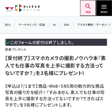
メ
Web担当者Forum
イ
検索
MENU
ン
コ
SEO
マーケティング／広告
AI
SNS
アクセス解析／データ分析
ン
＼
7
テ
このフォームの受付は終了しました。
差
ン
読者プレゼント
ツ
seo (3516)
【受付終了】スマホカメラの撮影ノウハウ本『素
に
人でも仕事の写真を上手に撮影する方法って
ai (2799)
移
ないですか？』を3名様にプレゼント!
動
youtube (2420)
note (2308)
【申込は7/1まで】商品・Web・SNS用の魅力的な商品
写真の撮り方を紹介！ 『すみません 素人でも仕事の写
セミナー (2296)
真を上手に撮影する方法ってないですか？できればス
z世代 (1617)
マホで』を3名様にプレゼントします。
meo (1274)