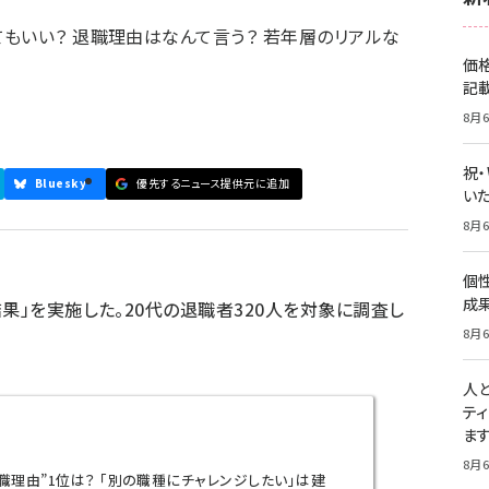
もいい？ 退職理由はなんて言う？ 若年層のリアルな
価
記
8月6
祝
Bluesky
優先するニュース提供元に追加
いた
8月6
個
成
果」を実施した。20代の退職者320人を対象に調査し
8月6
人
テ
ま
8月6
理由”1位は？ 「別の職種にチャレンジしたい」は建