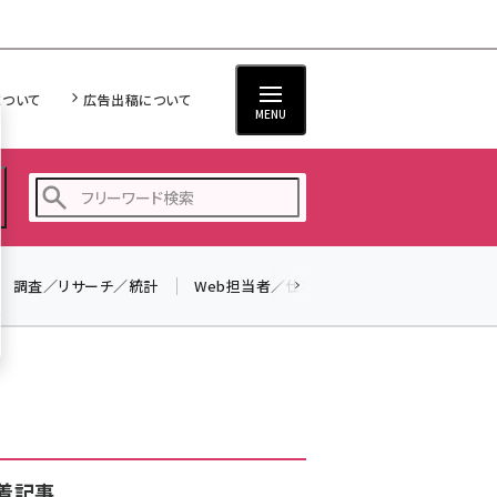
について
広告出稿について
MENU
調査／リサーチ／統計
Web担当者／仕事
法律／標準規格
seo (3519)
ai (2801)
youtube (2425)
note (2310)
セミナー (2301)
着記事