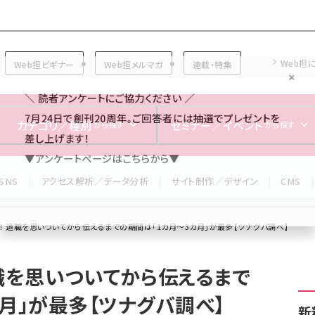
Forum
Web担
Web担ビギナー
Web担メルマガ
連載・特集
＼ 読者アンケートにご協力ください ／
7月24日で創刊20周年。ご回答者には抽選でプレゼントを
カテゴリ／種別
セミナー／イベント
から探す
から探す
差し上げます！
▼アンケートページはこちらから▼
SNS
アクセス解析／データ分析
サイト制作／デザイン
CMS
！ 退職を思いついてから伝えるまでの期間は「1カ月～3カ月」が最多【ツナグバ調べ】
退職を思いついてから伝えるまで
月」が最多【ツナグバ調べ】
新