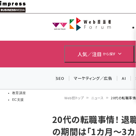
メ
イ
Web担当者
Web担当者
ン
EC担当者
コ
製品導入
ン
企業IT
ソフト開発
テ
人気／注目
から探す
IoT・AI
ン
DCクラウド
研究・調査
ツ
SEO
マーケティング／広告
AI
エネルギー
に
ドローン
移
教育講座
Web担トップ
ニュース
20代の転職事情
EC支援
動
パ
20代の転職事情！ 
ン
の期間は「1カ月～3カ
く