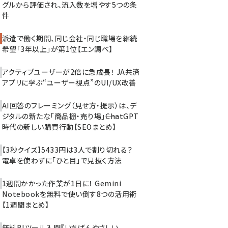
グルから評価され、流入数を増やす5つの条
件
派遣で働く期間、同じ会社・同じ職場を継続
希望「3年以上」が第1位【エン調べ】
アクティブユーザーが2倍に急成長！ JA共済
アプリに学ぶ“ユーザー視点”のUI/UX改善
AI回答のフレーミング（見せ方・提示）は、デ
ジタルの新たな「商品棚・売り場」――ChatGPT
時代の新しい購買行動【SEOまとめ】
【3秒クイズ】5433円は3人で割り切れる？
電卓を使わずに「ひと目」で見抜く方法
1週間かかった作業が1日に！ Gemini
Notebookを無料で使い倒す8つの活用術
【1週間まとめ】
無料BIツール入門『いちばんやさしい