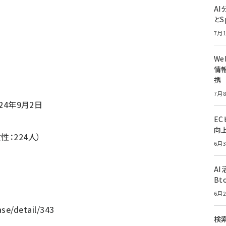
A
とS
7月1
W
情報
携
7月8
024年9月2日
E
向
性：224人）
6月3
A
Bt
6月2
ase/detail/343
検索