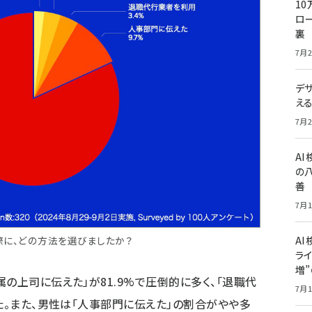
10
ロー
裏
7月2
デ
え
7月2
A
の
善
7月1
際に、どの方法を選びましたか？
AI
ライ
増
の上司に伝えた」が81.9%で圧倒的に多く、「退職代
7月1
た。また、男性は「人事部門に伝えた」の割合がやや多