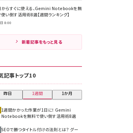
からすぐに使える、Gemini Notebookを無
で使い倒す活用術8選【週間ランキング】
日 8:00
新着記事をもっと見る
気記事トップ10
昨日
1週間
1か月
1週間かかった作業が1日に！ Gemini
Notebookを無料で使い倒す活用術8選
SEOで勝つタイトル付けの法則とは？ グー