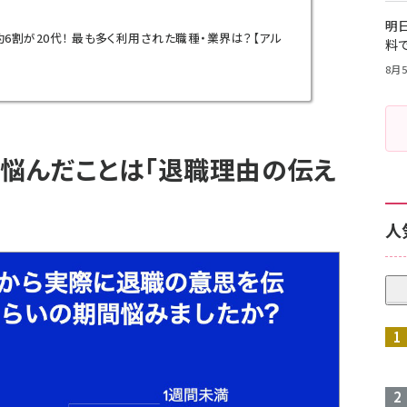
明日
6割が20代！ 最も多く利用された職種・業界は？【アル
料
8月5
も悩んだことは「退職理由の伝え
人