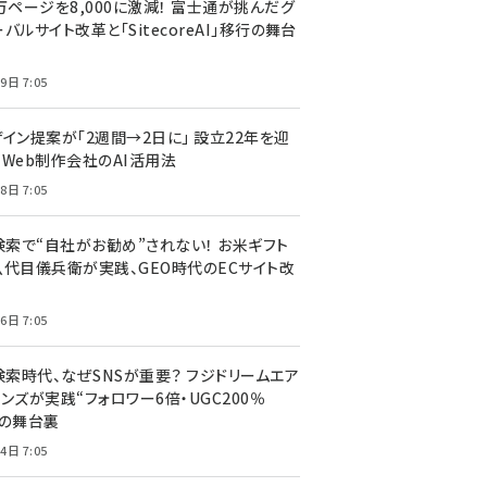
万ページを8,000に激減！ 富士通が挑んだグ
バルサイト改革と「SitecoreAI」移行の舞台
9日 7:05
ザイン提案が「2週間→2日に」 設立22年を迎
るWeb制作会社のAI活用法
8日 7:05
I検索で“自社がお勧め”されない！ お米ギフト
八代目儀兵衛が実践、GEO時代のECサイト改
6日 7:05
検索時代、なぜSNSが重要？ フジドリームエア
ンズが実践“フォロワー6倍・UGC200％
”の舞台裏
4日 7:05