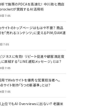
I分析で施策のPDCAを高速化！ 中川政七商店
procketが実践するAI活用術
0日 7:05
ebサイトのトップページはもはや不要？ 商品
を「売れるコンテンツ」に変えるPIM/DAM連
日 7:05
Cビジネスに有効！ リピート促進や顧客満足度
上に直結する「LINE通知メッセージ」とは？
0日 7:05
I活用でWebサイトを優秀な営業担当者へ。
oBサイト制作「5つの新基準」とは？
4日 7:05
上位でもAI Overviewsに出ない!? 老舗米