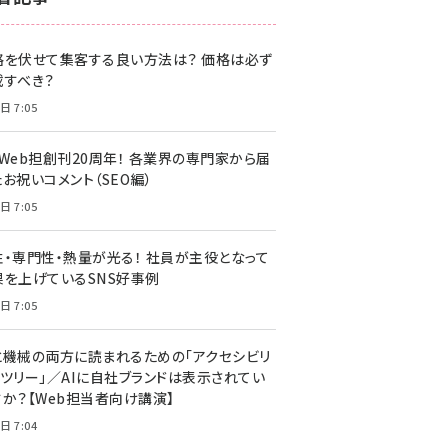
z世代 (1620)
格を伏せて集客する良い方法は？ 価格は必ず
meo (1274)
載すべき？
llmo (1160)
日 7:05
・Web担創刊20周年！ 各業界の専門家から届
お祝いコメント（SEO編）
日 7:05
性・専門性・熱量が光る！ 社員が主役となって
果を上げているSNS好事例
日 7:05
と機械の両方に読まれるための「アクセシビリ
ィツリー」／AIに自社ブランドは表示されてい
すか？【Web担当者向け講演】
日 7:04