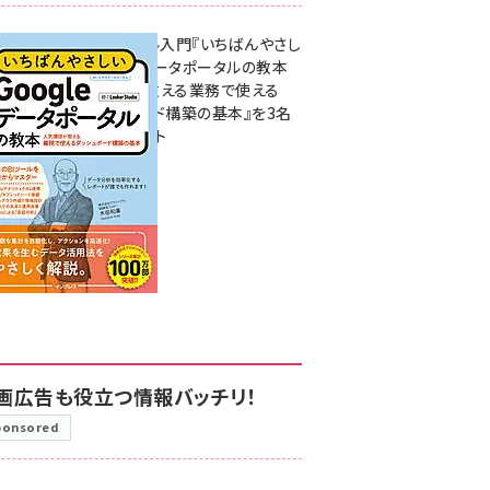
無料BIツール入門『いちばんやさし
いGoogleデータポータルの教本
人気講師が教える業務で使える
ダッシュボード構築の基本』を3名
様にプレゼント
7月31日 10:00
画広告も役立つ情報バッチリ！
ponsored