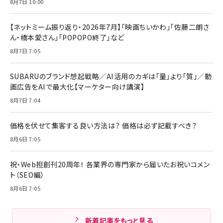
8月7日 10:00
【ネットミーム振り返り・2026年7月】「映画ちいかわ」「佐藤二朗さ
ん・橋本愛さん」「POPOPO終了」など
8月7日 7:05
SUBARUのブランド想起戦略／AI活用のカギは「量」より「質」／動
画広告をAIで最大化【マーケター向け講演】
8月7日 7:04
価格を伏せて集客する良い方法は？ 価格は必ず記載すべき？
8月6日 7:05
祝・Web担創刊20周年！ 各業界の専門家から届いたお祝いコメン
ト（SEO編）
8月6日 7:05
新着記事をもっと見る