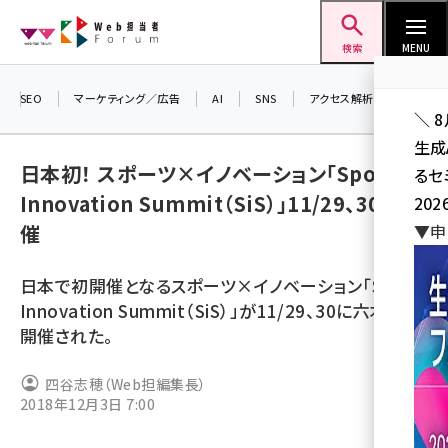
メ
Web担当者Forum
イ
検索
MENU
ン
コ
SEO
マーケティング／広告
AI
SNS
アクセス解析／データ分析
＼ 
ン
生成
テ
日本初！ スポーツ×イノベーション「Sport
るセ
ン
Innovation Summit（SiS）」11/29、30で開
202
ツ
seo (3528)
催
▼申
に
ai (2811)
移
日本で初開催となるスポーツ×イノベーション「Sport
動
youtube (2439)
Innovation Summit（SiS）」が11/29、30に六本木で
開催された。
note (2315)
セミナー (2308)
四谷志穂（Web担編集長）
2018年12月3日 7:00
z世代 (1623)
meo (1277)