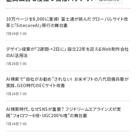
10万ページを8,000に激減！ 富士通が挑んだグローバルサイト改
革と「SitecoreAI」移行の舞台裏
7月29日 7:05
デザイン提案が「2週間→2日に」 設立22年を迎えるWeb制作会社
のAI活用法
7月28日 7:05
AI検索で“自社がお勧め”されない！ お米ギフトの八代目儀兵衛が
実践、GEO時代のECサイト改善
7月16日 7:05
AI検索時代、なぜSNSが重要？ フジドリームエアラインズが実
践“フォロワー6倍・UGC200％増”の舞台裏
7月14日 7:05