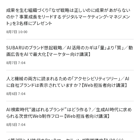
BTS]
ルム 強化ガラス 耐衝撃 高透過率 指紋防止 貼りや
シック
すい ガイド枠付き いPhone17 (6.3インチ) 対応
成果を生む組織づくり『なぜ戦略は正しいのに成果があがらない
￥1,100
￥5,000
2枚セット DSP25F1698
のか？ 事業成長をリードするデジタルマーケティング・マネジメン
￥1,599
ト』を3名様にプレゼント
anan(アンアン)2026/07/08号 No.2502[2026
Anker PowerLine III Flow USB-C & USB-C
年後半、あなたの恋と運命／山田涼介]
【New】Amazon Fire TV Stick HD | 手軽にスト
ケーブル Anker絡まないケーブル 240W 結束バン
8月7日 10:00
リーミングをはじめよう | ストリーミングメディアプ
ド付き USB PD対応 シリコン素材採用 iPhone
￥880
レイヤー
17 / 16 / 15 / Galaxy iPad Pro MacBook
￥1,890
Pro/Air 各種対応 (1.8m ミッドナイトブラック)
SUBARUのブランド想起戦略／AI活用のカギは「量」より「質」／動
￥6,980
画広告をAIで最大化【マーケター向け講演】
ママ投資家が育休中に１億貯めた株式投資
アサヒ飲料 モンスター エナジー 355ml×24本
￥1,870
8月7日 7:04
Anker Soundcore P31i (Bluetooth 6.1) 【完
￥4,192
全ワイヤレスイヤホン/アクティブノイズキャンセリ
ング/マルチポイント接続 / 最大50時間再生 / PSE
人と機械の両方に読まれるための「アクセシビリティツリー」／AI
組織の成果を最大化する ルールのデザイン
技術基準適合】ブラック
￥5,990
サッポロ 生ビール 黒ラベル 350ml 缶 24本 ビー
に自社ブランドは表示されていますか？【Web担当者向け講演】
￥1,980
ル ケース買い【6/30応募〆切! 黒ラベルビヤセラー
8月6日 7:04
キャンペーン】
Anker PowerLine III Flow USB-C & USB-C
ケーブル Anker絡まないケーブル 240W 結束バン
￥4,857
ド付き USB PD対応 シリコン素材採用 iPhone
AI検索時代“選ばれるブランド”はどう作る？／生成AI時代に求め
Amazonランキングをもっと見る
17 / 16 / 15 / Galaxy iPad Pro MacBook
￥1,890
られる次世代Web制作フロー【Web担当者向け講演】
Pro/Air 各種対応 (1.8m ミッドナイトブラック)
Amazonランキングをもっと見る
8月5日 7:04
Amazonランキングをもっと見る