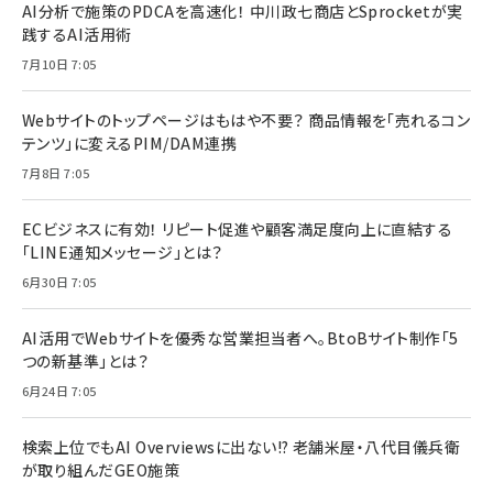
AI分析で施策のPDCAを高速化！ 中川政七商店とSprocketが実
践するAI活用術
7月10日 7:05
Webサイトのトップページはもはや不要？ 商品情報を「売れるコン
テンツ」に変えるPIM/DAM連携
7月8日 7:05
ECビジネスに有効！ リピート促進や顧客満足度向上に直結する
「LINE通知メッセージ」とは？
6月30日 7:05
AI活用でWebサイトを優秀な営業担当者へ。BtoBサイト制作「5
つの新基準」とは？
6月24日 7:05
検索上位でもAI Overviewsに出ない!? 老舗米屋・八代目儀兵衛
が取り組んだGEO施策