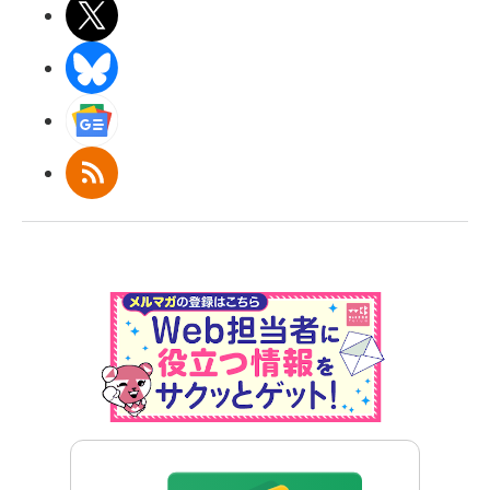
X(エックス)
BlueSky
Googleニュース
RSS