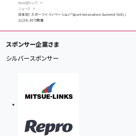
Web担トップ
ニュース
パ
日本初！ スポーツ×イノベーション「Sport Innovation Summit（SiS）」
11/29、30で開催
ン
く
ず
スポンサー企業さま
シルバースポンサー