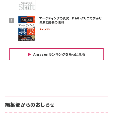
マーケティングの真実 P&G・グリコで学んだ
失敗と成長の法則
￥2,200
Amazonランキングをもっと見る
Amazon ビジネス・経済関連書籍 の売れ筋ランキン
Amazon 家電＆カメラ の売れ筋ランキング
Amazon パソコン・周辺機器 の売れ筋ランキング
グ
更新日時：2026/06/26 19:00
更新日時：2026/06/26 19:00
更新日時：2026/06/26 19:00
anan(アンアン)2026/07/01号 No.2501[魅せる
KIOXIA(キオクシア) 旧東芝メモリ microSD
KIOXIA(キオクシア) 旧東芝メモリ microSD
カラダ2026／宮舘涼太]
128GB UHS-I Class10 (最大読出速度
128GB UHS-I Class10 (最大読出速度
100MB/s) Nintendo Switch動作確認済 国内
100MB/s) Nintendo Switch動作確認済 国内
￥880
サポート正規品 メーカー保証5年 KLMEA128G
サポート正規品 メーカー保証5年 KLMEA128G
￥2,680
￥2,680
編集部からのおしらせ
anan(アンアン)2026/06/24号 No.2500増刊
スペシャルエディション[王道エンタメの矜持／
NIMASO ガラスフィルム iPhone 17 用 保護フィ
Amazon eギフトカード - Amazonロゴ - クラ