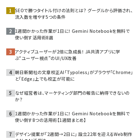
SEOで勝つタイトル付けの法則とは？ グーグルから評価され、
流入数を増やす5つの条件
1週間かかった作業が1日に！ Gemini Notebookを無料で
使い倒す活用術8選
アクティブユーザーが2倍に急成長！ JA共済アプリに学
ぶ“ユーザー視点”のUI/UX改善
朝日新聞社の文章校正AI「Typoless」がブラウザ「Chrome」
と「Edge」上でも校正が可能に
なぜ経営者は、マーケティング部門の報告に納得できないの
か？
1週間かかった作業が1日に！ Gemini Notebookを無料で
使い倒す8つの活用術【1週間まとめ】
デザイン提案が「2週間→2日に」 設立22年を迎えるWeb制作