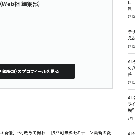
ロー
（Web担 編集部）
裏
7月2
デ
え
7月2
A
の
担 編集部）
のプロフィールを見る
善
7月1
AI
ライ
増
7月1
（木）開催】「今」改めて問わ
【5/20】無料セミナー＞最新の炎
A