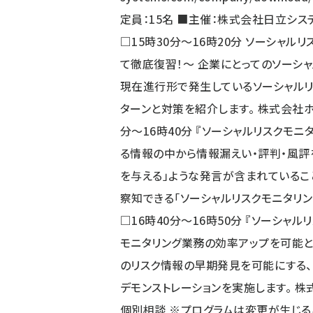
定員：15名 ■主催：株式会社日立シス
□15時30分～16時20分 ソーシャ
て徹底復習！～ 企業にとってのソーシ
現在進行形で発生しているソーシャルリ
ターンと対策を紹介します。 株式会社ホット
分～16時40分 『ソーシャルリスクモ
る情報の中から情報漏えい・評判・風評を
を与える」ような発言が含まれているこ
察知できる「ソーシャルリスクモニタリン
□16時40分～16時50分 『ソーシャ
モニタリング業務の効率アップを可能と
のリスク情報の早期発見を可能にする、
デモンストレーションを実施します。 株式
個別相談 ※プログラムは変更が生じる