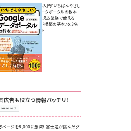
無料BIツール入門『いちばんやさし
いGoogleデータポータルの教本
人気講師が教える業務で使える
ダッシュボード構築の基本』を3名
様にプレゼント
7月31日 10:00
画広告も役立つ情報バッチリ！
ponsored
万ページを8,000に激減！ 富士通が挑んだグ