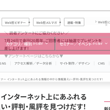
Forum
Web担
Web担ビギナー
Web担メルマガ
連載・特集
＼ 読者アンケートにご協力ください ／
7月24日で創刊20周年。ご回答者には抽選でプレゼントを
カテゴリ／種別
セミナー／イベント
から探す
から探す
差し上げます！
▼アンケートページはこちらから▼
SNS
アクセス解析／データ分析
サイト制作／デザイン
CMS
ミナー インターネット上にあふれる情報の中から情報漏えい・評判・風評を見つけだす！
ー インターネット上にあふれる
い・評判・風評を見つけだす！
新