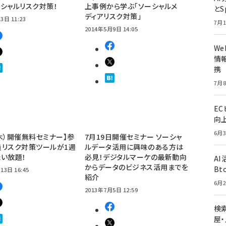
シャルリスク対策！
上事例から学ぶ「ソーシャルメ
とS
ディアリスク対策」
3日 11:23
7月1
2014年5月9日 14:05
W
情報
携
7月8
E
向
6月3
8（木）開催無料セミナー】参
7月19日開催セミナー ソーシャ
員リスク対策ツールが1週
ルデータ活用に興味のある方は
い放題！
必見！デジタルマーケの最新動向
A
からデータのビジネス活用までを
Bt
13日 16:45
紹介
6月2
2013年7月5日 12:59
検索
屋