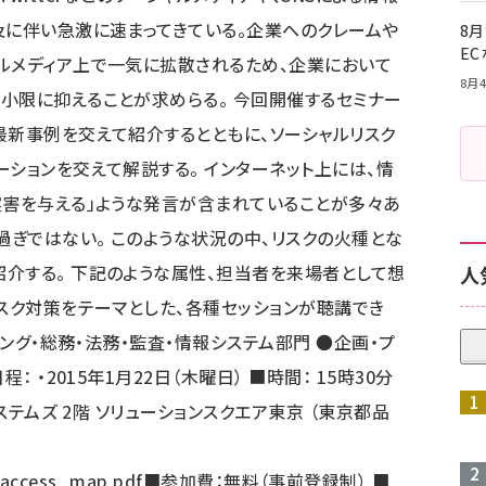
及に伴い急激に速まってきている。企業へのクレームや
8月
E
ルメディア上で一気に拡散されるため、企業において
8月4
小限に抑えることが求めらる。 今回開催するセミナー
最新事例を交えて紹介するとともに、ソーシャルリスク
ションを交えて解説する。 インターネット上には、情
実害を与える」ような発言が含まれていることが多々あ
過ぎではない。 このような状況の中、リスクの火種とな
介する。 下記のような属性、担当者を来場者として想
人
リスク対策をテーマとした、各種セッションが聴講でき
ィング・総務・法務・監査・情報システム部門 ●企画・プ
 ・2015年1月22日（木曜日） ■時間： 15時30分
システムズ 2階 ソリューションスクエア東京 （東京都品
access_map.pdf
■参加費：無料（事前登録制） ■