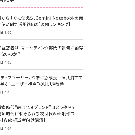
z世代 (1617)
からすぐに使える、Gemini Notebookを無
meo (1274)
で使い倒す活用術8選【週間ランキング】
llmo (1155)
日 8:00
ぜ経営者は、マーケティング部門の報告に納得
きないのか？
日 7:05
クティブユーザーが2倍に急成長！ JA共済アプ
学ぶ“ユーザー視点”のUI/UX改善
日 7:05
I検索時代“選ばれるブランド”はどう作る？／
成AI時代に求められる次世代Web制作フ
ー【Web担当者向け講演】
日 7:04