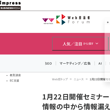
メ
イ
Web担当者
Web担当者
ン
EC担当者
コ
製品導入
ン
企業IT
ソフト開発
テ
人気／注目
から探す
IoT・AI
ン
DCクラウド
研究・調査
ツ
SEO
マーケティング／広告
AI
エネルギー
に
ドローン
移
教育講座
Web担トップ
ニュース
1月22日開催セ
EC支援
動
パ
1月22日開催セミナ
ン
情報の中から情報漏え
く