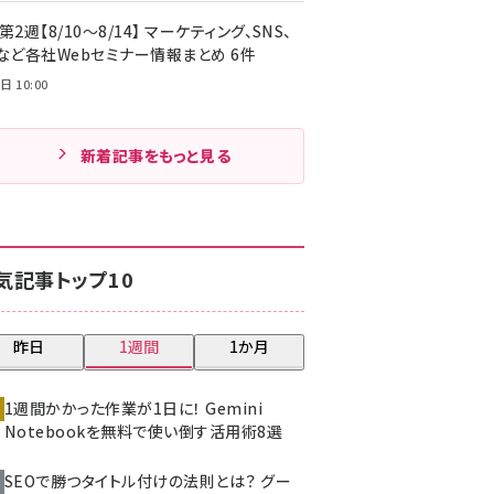
第2週【8/10～8/14】 マーケティング、SNS、
Cなど各社Webセミナー情報まとめ 6件
日 10:00
新着記事をもっと見る
気記事トップ10
昨日
1週間
1か月
1週間かかった作業が1日に！ Gemini
Notebookを無料で使い倒す活用術8選
SEOで勝つタイトル付けの法則とは？ グー