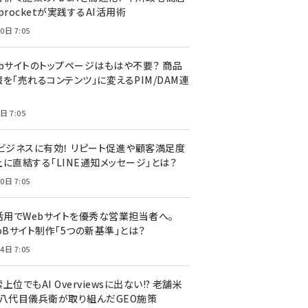
procketが実践するAI活用術
0日 7:05
ebサイトのトップページはもはや不要？ 商品
を「売れるコンテンツ」に変えるPIM/DAM連
日 7:05
Cビジネスに有効！ リピート促進や顧客満足度
上に直結する「LINE通知メッセージ」とは？
0日 7:05
I活用でWebサイトを優秀な営業担当者へ。
oBサイト制作「5つの新基準」とは？
4日 7:05
上位でもAI Overviewsに出ない!? 老舗米
・八代目儀兵衛が取り組んだGEO施策