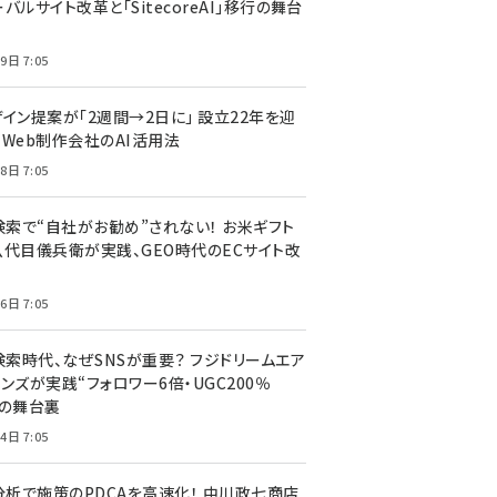
バルサイト改革と「SitecoreAI」移行の舞台
9日 7:05
ザイン提案が「2週間→2日に」 設立22年を迎
るWeb制作会社のAI活用法
8日 7:05
I検索で“自社がお勧め”されない！ お米ギフト
八代目儀兵衛が実践、GEO時代のECサイト改
6日 7:05
検索時代、なぜSNSが重要？ フジドリームエア
ンズが実践“フォロワー6倍・UGC200％
”の舞台裏
4日 7:05
I分析で施策のPDCAを高速化！ 中川政七商店