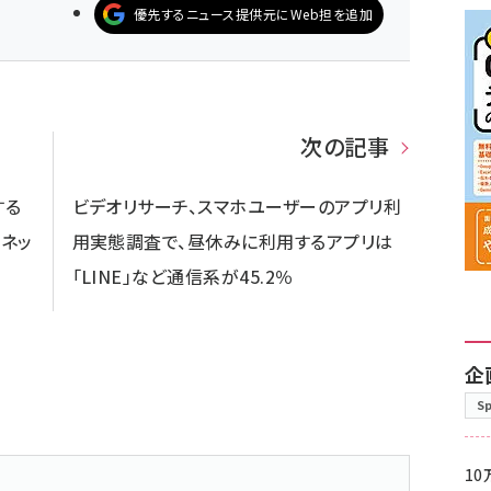
優先するニュース提供元にWeb担を追加
次の記事
する
ビデオリサーチ、スマホユーザーのアプリ利
るネッ
用実態調査で、昼休みに利用するアプリは
「LINE」など通信系が45.2％
企
S
10