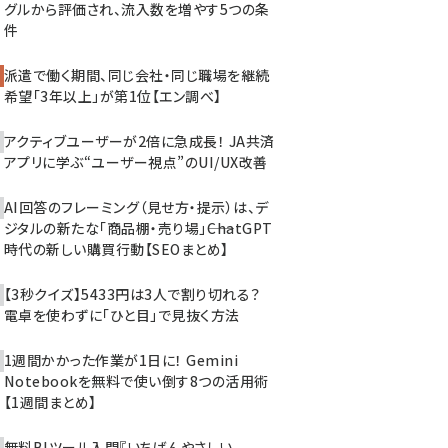
グルから評価され、流入数を増やす5つの条
件
派遣で働く期間、同じ会社・同じ職場を継続
希望「3年以上」が第1位【エン調べ】
アクティブユーザーが2倍に急成長！ JA共済
アプリに学ぶ“ユーザー視点”のUI/UX改善
AI回答のフレーミング（見せ方・提示）は、デ
ジタルの新たな「商品棚・売り場」――ChatGPT
時代の新しい購買行動【SEOまとめ】
【3秒クイズ】5433円は3人で割り切れる？
電卓を使わずに「ひと目」で見抜く方法
1週間かかった作業が1日に！ Gemini
Notebookを無料で使い倒す8つの活用術
【1週間まとめ】
無料BIツール入門『いちばんやさしい