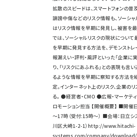
拡散のスピードは、スマートフォンの普
誹謗中傷などのリスク情報も、ソーシャ
はリスク情報を早期に発見し、被害を最
では、ソーシャルリスクの現状について
を早期に発見する方法を、デモンストレー
報漏えい・評判・風評といった「企業に
り、「リスクにあふれる」との表現も言い
るような情報を早期に察知する方法を紹
定。インターネット上のリスク、企業の
る。 ●経営者・CMO ●広報・マーケテ
ロモーション担当 【開催概要】 ■開催日程：
～17時（受付:15時～） ■会場：日立
川区大崎1-2-1）
http://www.hitachi-
systems.com/company/download/