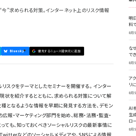
“今”求められる対策。インターネット上のリスク情報
明日
料
8月5
な
Bluesky
優先するニュース提供元に追加
で
8月5
ア
リに
ルリスクをテーマとしたセミナーを開催する。 インター
8月5
の現状を紹介するとともに、求められる対策について解
の火種となるような情報を早期に発見する方法を、デモン
A
の広報・マーケティング部門を始め、総務・法務・監査・
生
ロ
っても、知っておくべきソーシャルリスクの最新事情に
8月5
witterなどのソーシャルメディアや、SNSによる情報