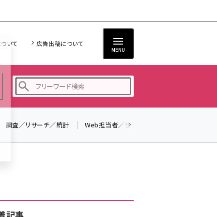
について
広告出稿について
MENU
調査／リサーチ／統計
Web担当者／仕事
法律／標準規格
seo (3516)
ai (2799)
youtube (2420)
note (2308)
セミナー (2296)
着記事