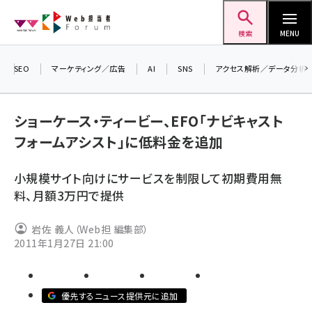
メ
Web担当者Forum
イ
検索
MENU
ン
コ
SEO
マーケティング／広告
AI
SNS
アクセス解析／データ分析
ン
＼
テ
生
ショーケース・ティービー、EFO「ナビキャスト
ン
る
フォームアシスト」に低料金を追加
ツ
2
seo (3524)
に
▼
小規模サイト向けにサービスを制限して初期費用無
ai (2804)
移
料、月額3万円で提供
動
youtube (2431)
岩佐 義人（Web担 編集部）
note (2312)
2011年1月27日 21:00
セミナー (2306)
z世代 (1622)
優先するニュース提供元に追加
meo (1275)