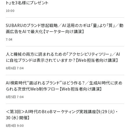
ト』を3名様にプレゼント
anan(アンアン)2026/07/08号 No.2502[2026
Anker PowerLine III Flow USB-C & USB-C
年後半、あなたの恋と運命／山田涼介]
【New】Amazon Fire TV Stick HD | 手軽にスト
ケーブル Anker絡まないケーブル 240W 結束バン
10:00
リーミングをはじめよう | ストリーミングメディアプ
ド付き USB PD対応 シリコン素材採用 iPhone
￥880
レイヤー
17 / 16 / 15 / Galaxy iPad Pro MacBook
￥1,890
Pro/Air 各種対応 (1.8m ミッドナイトブラック)
SUBARUのブランド想起戦略／AI活用のカギは「量」より「質」／動
￥6,980
画広告をAIで最大化【マーケター向け講演】
ママ投資家が育休中に１億貯めた株式投資
アサヒ飲料 モンスター エナジー 355ml×24本
￥1,870
7:04
Anker Soundcore P31i (Bluetooth 6.1) 【完
￥4,192
全ワイヤレスイヤホン/アクティブノイズキャンセリ
ング/マルチポイント接続 / 最大50時間再生 / PSE
人と機械の両方に読まれるための「アクセシビリティツリー」／AI
組織の成果を最大化する ルールのデザイン
技術基準適合】ブラック
￥5,990
サッポロ 生ビール 黒ラベル 350ml 缶 24本 ビー
に自社ブランドは表示されていますか？【Web担当者向け講演】
￥1,980
ル ケース買い【6/30応募〆切! 黒ラベルビヤセラー
8月6日 7:04
キャンペーン】
Anker PowerLine III Flow USB-C & USB-C
ケーブル Anker絡まないケーブル 240W 結束バン
￥4,857
ド付き USB PD対応 シリコン素材採用 iPhone
AI検索時代“選ばれるブランド”はどう作る？／生成AI時代に求め
Amazonランキングをもっと見る
17 / 16 / 15 / Galaxy iPad Pro MacBook
￥1,890
られる次世代Web制作フロー【Web担当者向け講演】
Pro/Air 各種対応 (1.8m ミッドナイトブラック)
Amazonランキングをもっと見る
8月5日 7:04
Amazonランキングをもっと見る
＜第3回＞AI時代のBtoBマーケティング実践講座【9/29（火）・
30（水）開催】
8月4日 9:00