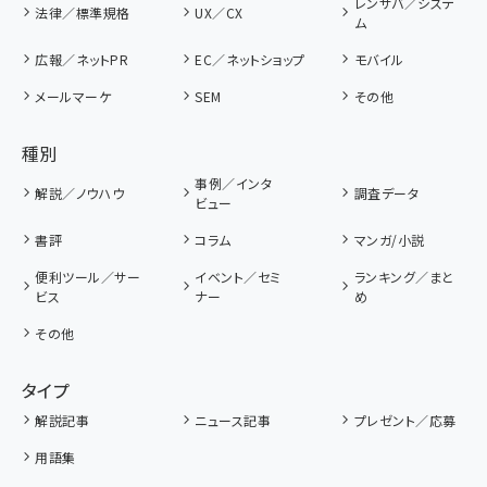
レンサバ／システ
法律／標準規格
UX／CX
ム
広報／ネットPR
EC／ネットショップ
モバイル
メールマーケ
SEM
その他
種別
事例／インタ
解説／ノウハウ
調査データ
ビュー
書評
コラム
マンガ/小説
便利ツール／サー
イベント／セミ
ランキング／まと
ビス
ナー
め
その他
タイプ
解説記事
ニュース記事
プレゼント／応募
用語集