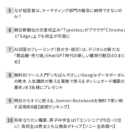
なぜ経営者は、マーケティング部門の報告に納得できないの
か？
朝日新聞社の文章校正AI「Typoless」がブラウザ「Chrome」
と「Edge」上でも校正が可能に
AI回答のフレーミング（見せ方・提示）は、デジタルの新たな
「商品棚・売り場」――ChatGPT時代の新しい購買行動【SEOまと
め】
無料BIツール入門『いちばんやさしいGoogleデータポータル
の教本 人気講師が教える業務で使えるダッシュボード構築の
基本』を3名様にプレゼント
明日からすぐに使える、Gemini Notebookを無料で使い倒
す活用術8選【週間ランキング】
将来なりたい職業、男子中学生はITエンジニアが5位→1位
に！ 高校生は男女とも公務員がトップ【ソニー生命調べ】