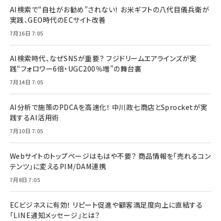
AI検索で“自社がお勧め”されない！ お米ギフトの八代目儀兵衛が
実践、GEO時代のECサイト改善
7月16日 7:05
AI検索時代、なぜSNSが重要？ フジドリームエアラインズが実
践“フォロワー6倍・UGC200％増”の舞台裏
7月14日 7:05
AI分析で施策のPDCAを高速化！ 中川政七商店とSprocketが実
践するAI活用術
7月10日 7:05
Webサイトのトップページはもはや不要？ 商品情報を「売れるコン
テンツ」に変えるPIM/DAM連携
7月8日 7:05
ECビジネスに有効！ リピート促進や顧客満足度向上に直結する
「LINE通知メッセージ」とは？