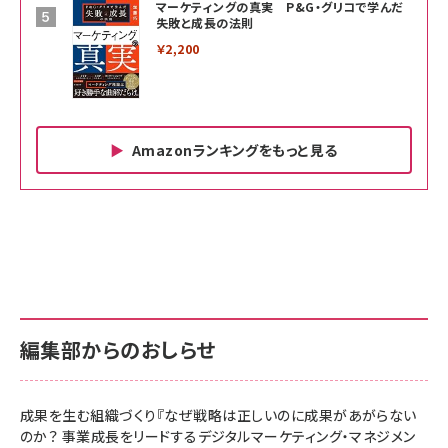
マーケティングの真実 P&G・グリコで学んだ
失敗と成長の法則
￥2,200
Amazonランキングをもっと見る
Amazon ビジネス・経済関連書籍 の売れ筋ランキン
Amazon 家電＆カメラ の売れ筋ランキング
Amazon パソコン・周辺機器 の売れ筋ランキング
グ
更新日時：2026/06/26 19:00
更新日時：2026/06/26 19:00
更新日時：2026/06/26 19:00
anan(アンアン)2026/07/01号 No.2501[魅
KIOXIA(キオクシア) 旧東芝メモリ microSD
KIOXIA(キオクシア) 旧東芝メモリ microSD
せるカラダ2026／宮舘涼太]
128GB UHS-I Class10 (最大読出速度
128GB UHS-I Class10 (最大読出速度
100MB/s) Nintendo Switch動作確認済 国
100MB/s) Nintendo Switch動作確認済 国
￥880
内サポート正規品 メーカー保証5年
内サポート正規品 メーカー保証5年
￥2,680
￥2,680
KLMEA128G
KLMEA128G
編集部からのおしらせ
anan(アンアン)2026/06/24号 No.2500増刊
スペシャルエディション[王道エンタメの矜持／
NIMASO ガラスフィルム iPhone 17 用 保護フィ
Amazon eギフトカード - Amazonロゴ - クラ
BTS]
ルム 強化ガラス 耐衝撃 高透過率 指紋防止 貼りや
シック
すい ガイド枠付き いPhone17 (6.3インチ) 対応
成果を生む組織づくり『なぜ戦略は正しいのに成果があがらない
￥1,100
￥5,000
2枚セット DSP25F1698
のか？ 事業成長をリードするデジタルマーケティング・マネジメン
￥1,599