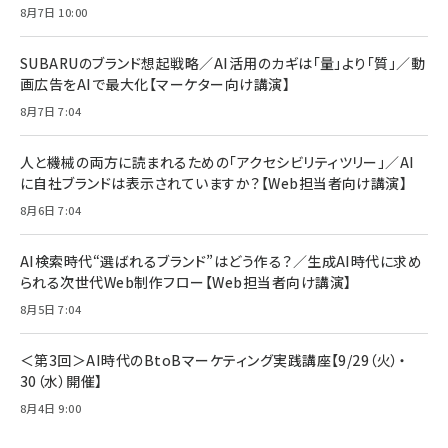
No.2502[2026年後半、あなたの恋と運命／山
【New】Amazon Fire TV Stick HD | 手軽に
C ケーブル Anker絡まないケーブル 240W 結
8月7日 10:00
田涼介]
ストリーミングをはじめよう | ストリーミングメ
束バンド付き USB PD対応 シリコン素材採用
ディアプレイヤー
iPhone 17 / 16 / 15 / Galaxy iPad Pro
￥880
￥1,890
MacBook Pro/Air 各種対応 (1.8m ミッドナ
SUBARUのブランド想起戦略／AI活用のカギは「量」より「質」／動
￥6,980
イトブラック)
画広告をAIで最大化【マーケター向け講演】
ママ投資家が育休中に１億貯めた株式投資
アサヒ飲料 モンスター エナジー 355ml×24
8月7日 7:04
Anker Soundcore P31i (Bluetooth 6.1)
本
￥1,870
【完全ワイヤレスイヤホン/アクティブノイズキャ
￥4,192
ンセリング/マルチポイント接続 / 最大50時間
人と機械の両方に読まれるための「アクセシビリティツリー」／AI
再生 / PSE技術基準適合】ブラック
￥5,990
組織の成果を最大化する ルールのデザイン
に自社ブランドは表示されていますか？【Web担当者向け講演】
サッポロ 生ビール 黒ラベル 350ml 缶 24本
ビール ケース買い【6/30応募〆切! 黒ラベルビ
￥1,980
8月6日 7:04
Anker PowerLine III Flow USB-C & USB-
ヤセラーキャンペーン】
C ケーブル Anker絡まないケーブル 240W 結
￥4,857
束バンド付き USB PD対応 シリコン素材採用
AI検索時代“選ばれるブランド”はどう作る？／生成AI時代に求め
iPhone 17 / 16 / 15 / Galaxy iPad Pro
￥1,890
られる次世代Web制作フロー【Web担当者向け講演】
Amazonランキングをもっと見る
MacBook Pro/Air 各種対応 (1.8m ミッドナ
イトブラック)
8月5日 7:04
Amazonランキングをもっと見る
Amazonランキングをもっと見る
＜第3回＞AI時代のBtoBマーケティング実践講座【9/29（火）・
30（水）開催】
8月4日 9:00