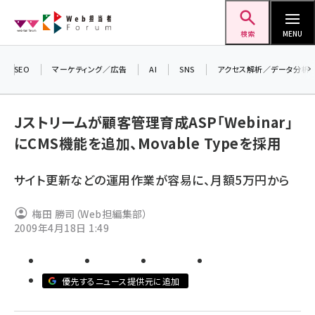
メ
Web担当者Forum
イ
検索
MENU
ン
コ
SEO
マーケティング／広告
AI
SNS
アクセス解析／データ分析
＼ 
ン
生成
テ
Jストリームが顧客管理育成ASP「Webinar」
るセ
ン
にCMS機能を追加、Movable Typeを採用
202
ツ
seo (3544)
▼申
に
サイト更新などの運用作業が容易に、月額5万円から
ai (2829)
移
動
youtube (2455)
梅田 勝司（Web担編集部）
2009年4月18日 1:49
note (2329)
セミナー (2327)
優先するニュース提供元に追加
z世代 (1635)
meo (1288)