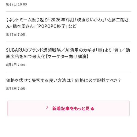
8月7日 10:00
【ネットミーム振り返り・2026年7月】「映画ちいかわ」「佐藤二朗さ
ん・橋本愛さん」「POPOPO終了」など
8月7日 7:05
SUBARUのブランド想起戦略／AI活用のカギは「量」より「質」／動
画広告をAIで最大化【マーケター向け講演】
8月7日 7:04
価格を伏せて集客する良い方法は？ 価格は必ず記載すべき？
8月6日 7:05
新着記事をもっと見る