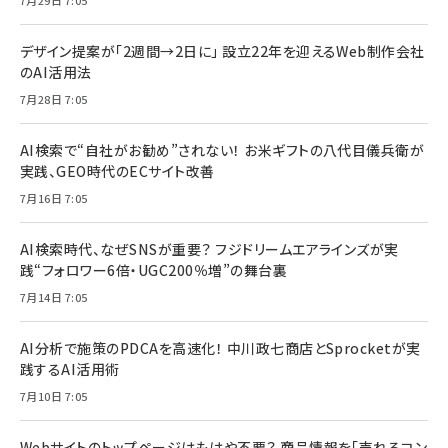
デザイン提案が「2週間→2日に」 設立22年を迎えるWeb制作会社
のAI活用法
7月28日 7:05
AI検索で“自社がお勧め”されない！ お米ギフトの八代目儀兵衛が
実践、GEO時代のECサイト改善
7月16日 7:05
AI検索時代、なぜSNSが重要？ フジドリームエアラインズが実
践“フォロワー6倍・UGC200％増”の舞台裏
7月14日 7:05
AI分析で施策のPDCAを高速化！ 中川政七商店とSprocketが実
践するAI活用術
7月10日 7:05
Webサイトのトップページはもはや不要？ 商品情報を「売れるコン