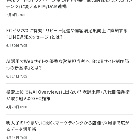
テンツ」に変えるPIM/DAM連携
7月8日 7:05
ECビジネスに有効！ リピート促進や顧客満足度向上に直結する
「LINE通知メッセージ」とは？
6月30日 7:05
AI活用でWebサイトを優秀な営業担当者へ。BtoBサイト制作「5
つの新基準」とは？
6月24日 7:05
検索上位でもAI Overviewsに出ない!? 老舗米屋・八代目儀兵衛
が取り組んだGEO施策
4月20日 8:00
明太子の「やまや」に聞く、マーケティングから店舗・採用まで広が
るデータ活用術
4月14日 7:05