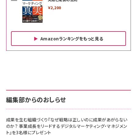
￥2,200
Amazonランキングをもっと見る
Amazon ビジネス・経済関連書籍 の売れ筋ランキン
Amazon 家電＆カメラ の売れ筋ランキング
Amazon パソコン・周辺機器 の売れ筋ランキング
グ
更新日時：2026/06/26 19:00
更新日時：2026/06/26 19:00
更新日時：2026/06/26 19:00
anan(アンアン)2026/07/01号 No.2501[魅
KIOXIA(キオクシア) 旧東芝メモリ microSD
KIOXIA(キオクシア) 旧東芝メモリ microSD
せるカラダ2026／宮舘涼太]
128GB UHS-I Class10 (最大読出速度
128GB UHS-I Class10 (最大読出速度
100MB/s) Nintendo Switch動作確認済 国
100MB/s) Nintendo Switch動作確認済 国
￥880
内サポート正規品 メーカー保証5年
内サポート正規品 メーカー保証5年
￥2,680
￥2,680
KLMEA128G
KLMEA128G
編集部からのおしらせ
anan(アンアン)2026/06/24号 No.2500増
刊 スペシャルエディション[王道エンタメの矜
NIMASO ガラスフィルム iPhone 17 用 保護
Amazon eギフトカード - Amazonロゴ - ク
持／BTS]
フィルム 強化ガラス 耐衝撃 高透過率 指紋防
ラシック
止 貼りやすい ガイド枠付き いPhone17 (6.3
成果を生む組織づくり『なぜ戦略は正しいのに成果があがらない
￥1,100
￥5,000
インチ) 対応 2枚セット DSP25F1698
のか？ 事業成長をリードするデジタルマーケティング・マネジメン
￥1,599
ト』を3名様にプレゼント
anan(アンアン)2026/07/08号
Anker PowerLine III Flow USB-C & USB-