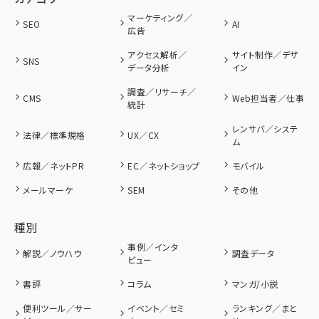
マーケティング／
SEO
AI
広告
アクセス解析／
サイト制作／デザ
SNS
データ分析
イン
調査／リサーチ／
CMS
Web担当者／仕事
統計
レンサバ／システ
法律／標準規格
UX／CX
ム
広報／ネットPR
EC／ネットショップ
モバイル
メールマーケ
SEM
その他
種別
事例／インタ
解説／ノウハウ
調査データ
ビュー
書評
コラム
マンガ/小説
便利ツール／サー
イベント／セミ
ランキング／まと