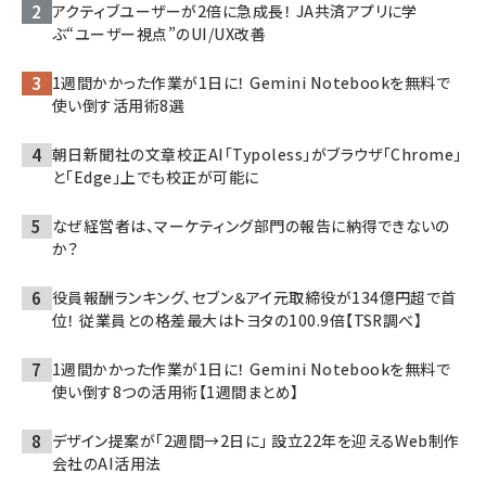
アクティブユーザーが2倍に急成長！ JA共済アプリに学
ぶ“ユーザー視点”のUI/UX改善
1週間かかった作業が1日に！ Gemini Notebookを無料で
使い倒す活用術8選
朝日新聞社の文章校正AI「Typoless」がブラウザ「Chrome」
と「Edge」上でも校正が可能に
なぜ経営者は、マーケティング部門の報告に納得できないの
か？
役員報酬ランキング、セブン＆アイ元取締役が134億円超で首
位！ 従業員との格差最大はトヨタの100.9倍【TSR調べ】
1週間かかった作業が1日に！ Gemini Notebookを無料で
使い倒す8つの活用術【1週間まとめ】
デザイン提案が「2週間→2日に」 設立22年を迎えるWeb制作
会社のAI活用法