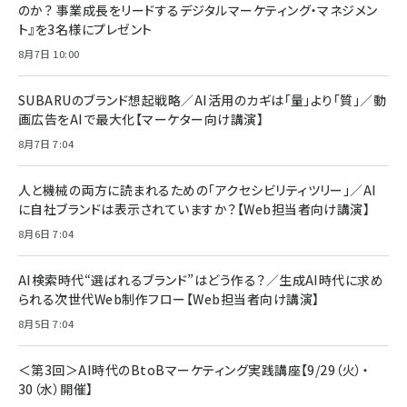
インチ) 対応 2枚セット DSP25F1698
のか？ 事業成長をリードするデジタルマーケティング・マネジメン
￥1,599
ト』を3名様にプレゼント
anan(アンアン)2026/07/08号 No.2502[2026
Anker PowerLine III Flow USB-C & USB-C
年後半、あなたの恋と運命／山田涼介]
【New】Amazon Fire TV Stick HD | 手軽にスト
ケーブル Anker絡まないケーブル 240W 結束バン
8月7日 10:00
リーミングをはじめよう | ストリーミングメディアプ
ド付き USB PD対応 シリコン素材採用 iPhone
￥880
レイヤー
17 / 16 / 15 / Galaxy iPad Pro MacBook
￥1,890
Pro/Air 各種対応 (1.8m ミッドナイトブラック)
SUBARUのブランド想起戦略／AI活用のカギは「量」より「質」／動
￥6,980
画広告をAIで最大化【マーケター向け講演】
ママ投資家が育休中に１億貯めた株式投資
アサヒ飲料 モンスター エナジー 355ml×24本
￥1,870
8月7日 7:04
Anker Soundcore P31i (Bluetooth 6.1) 【完
￥4,192
全ワイヤレスイヤホン/アクティブノイズキャンセリ
ング/マルチポイント接続 / 最大50時間再生 / PSE
人と機械の両方に読まれるための「アクセシビリティツリー」／AI
組織の成果を最大化する ルールのデザイン
技術基準適合】ブラック
￥5,990
サッポロ 生ビール 黒ラベル 350ml 缶 24本 ビー
に自社ブランドは表示されていますか？【Web担当者向け講演】
￥1,980
ル ケース買い【6/30応募〆切! 黒ラベルビヤセラー
8月6日 7:04
キャンペーン】
Anker PowerLine III Flow USB-C & USB-C
ケーブル Anker絡まないケーブル 240W 結束バン
￥4,857
ド付き USB PD対応 シリコン素材採用 iPhone
AI検索時代“選ばれるブランド”はどう作る？／生成AI時代に求め
Amazonランキングをもっと見る
17 / 16 / 15 / Galaxy iPad Pro MacBook
￥1,890
られる次世代Web制作フロー【Web担当者向け講演】
Pro/Air 各種対応 (1.8m ミッドナイトブラック)
Amazonランキングをもっと見る
8月5日 7:04
Amazonランキングをもっと見る
＜第3回＞AI時代のBtoBマーケティング実践講座【9/29（火）・
30（水）開催】