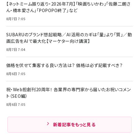
【ネットミーム振り返り・2026年7月】「映画ちいかわ」「佐藤二朗さ
ん・橋本愛さん」「POPOPO終了」など
8月7日 7:05
SUBARUのブランド想起戦略／AI活用のカギは「量」より「質」／動
画広告をAIで最大化【マーケター向け講演】
8月7日 7:04
価格を伏せて集客する良い方法は？ 価格は必ず記載すべき？
8月6日 7:05
祝・Web担創刊20周年！ 各業界の専門家から届いたお祝いコメン
ト（SEO編）
8月6日 7:05
新着記事をもっと見る