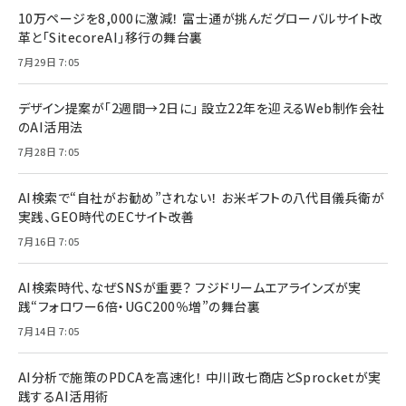
10万ページを8,000に激減！ 富士通が挑んだグローバルサイト改
革と「SitecoreAI」移行の舞台裏
7月29日 7:05
デザイン提案が「2週間→2日に」 設立22年を迎えるWeb制作会社
のAI活用法
7月28日 7:05
AI検索で“自社がお勧め”されない！ お米ギフトの八代目儀兵衛が
実践、GEO時代のECサイト改善
7月16日 7:05
AI検索時代、なぜSNSが重要？ フジドリームエアラインズが実
践“フォロワー6倍・UGC200％増”の舞台裏
7月14日 7:05
AI分析で施策のPDCAを高速化！ 中川政七商店とSprocketが実
践するAI活用術