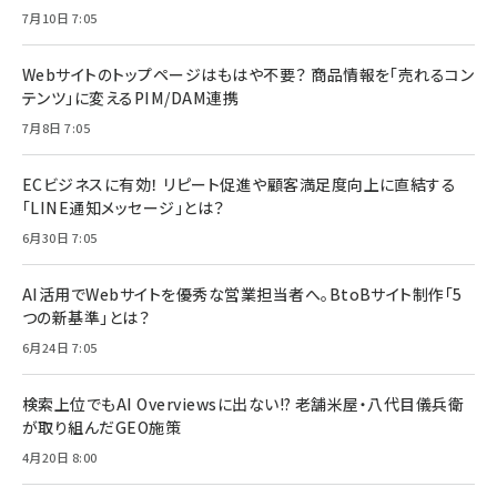
7月10日 7:05
Webサイトのトップページはもはや不要？ 商品情報を「売れるコン
テンツ」に変えるPIM/DAM連携
7月8日 7:05
ECビジネスに有効！ リピート促進や顧客満足度向上に直結する
「LINE通知メッセージ」とは？
6月30日 7:05
AI活用でWebサイトを優秀な営業担当者へ。BtoBサイト制作「5
つの新基準」とは？
6月24日 7:05
検索上位でもAI Overviewsに出ない!? 老舗米屋・八代目儀兵衛
が取り組んだGEO施策
4月20日 8:00