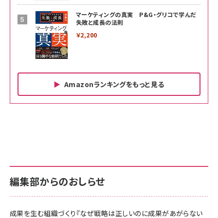
マーケティングの真実 P&G・グリコで学んだ
失敗と成長の法則
￥2,200
Amazonランキングをもっと見る
Amazon ビジネス・経済関連書籍 の売れ筋ランキン
Amazon 家電＆カメラ の売れ筋ランキング
Amazon パソコン・周辺機器 の売れ筋ランキング
グ
更新日時：2026/06/26 19:00
更新日時：2026/06/26 19:00
更新日時：2026/06/26 19:00
anan(アンアン)2026/07/01号 No.2501[魅
KIOXIA(キオクシア) 旧東芝メモリ microSD
KIOXIA(キオクシア) 旧東芝メモリ microSD
せるカラダ2026／宮舘涼太]
128GB UHS-I Class10 (最大読出速度
128GB UHS-I Class10 (最大読出速度
100MB/s) Nintendo Switch動作確認済 国
100MB/s) Nintendo Switch動作確認済 国
￥880
内サポート正規品 メーカー保証5年
内サポート正規品 メーカー保証5年
￥2,680
￥2,680
KLMEA128G
KLMEA128G
編集部からのおしらせ
anan(アンアン)2026/06/24号 No.2500増
刊 スペシャルエディション[王道エンタメの矜
NIMASO ガラスフィルム iPhone 17 用 保護
Amazon eギフトカード - Amazonロゴ - ク
持／BTS]
フィルム 強化ガラス 耐衝撃 高透過率 指紋防
ラシック
止 貼りやすい ガイド枠付き いPhone17 (6.3
成果を生む組織づくり『なぜ戦略は正しいのに成果があがらない
￥1,100
￥5,000