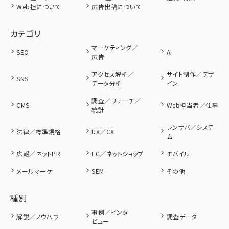
Web担について
広告出稿について
カテゴリ
マーケティング／
SEO
AI
広告
アクセス解析／
サイト制作／デザ
SNS
データ分析
イン
調査／リサーチ／
CMS
Web担当者／仕事
統計
レンサバ／システ
法律／標準規格
UX／CX
ム
広報／ネットPR
EC／ネットショップ
モバイル
メールマーケ
SEM
その他
種別
事例／インタ
解説／ノウハウ
調査データ
ビュー