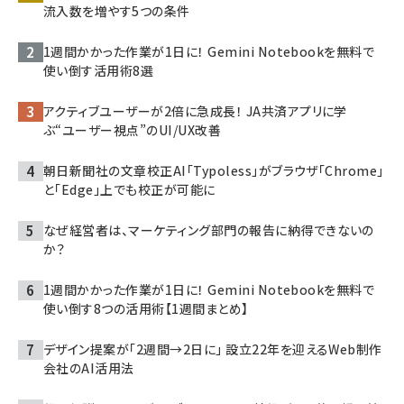
流入数を増やす5つの条件
1週間かかった作業が1日に！ Gemini Notebookを無料で
使い倒す活用術8選
アクティブユーザーが2倍に急成長！ JA共済アプリに学
ぶ“ユーザー視点”のUI/UX改善
朝日新聞社の文章校正AI「Typoless」がブラウザ「Chrome」
と「Edge」上でも校正が可能に
なぜ経営者は、マーケティング部門の報告に納得できないの
か？
1週間かかった作業が1日に！ Gemini Notebookを無料で
使い倒す8つの活用術【1週間まとめ】
デザイン提案が「2週間→2日に」 設立22年を迎えるWeb制作
会社のAI活用法