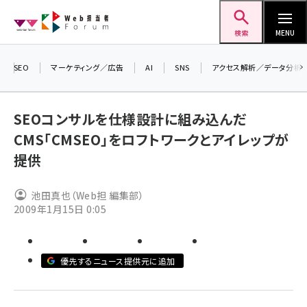
メ
Web担当者Forum
イ
検索
MENU
ン
コ
SEO
マーケティング／広告
AI
SNS
アクセス解析／データ分析
＼ 
ン
生成
テ
SEOコンサルを仕様設計に組み込んだ
るセ
ン
CMS「CMSEO」をロフトワークとアイレップが
20
ツ
seo (3532)
提供
▼申
に
ai (2814)
移
池田真也（Web担 編集部）
動
youtube (2441)
2009年1月15日 0:05
note (2317)
セミナー (2310)
優先するニュース提供元に追加
z世代 (1623)
meo (1277)