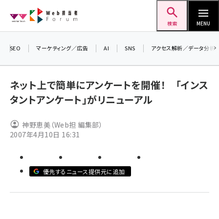
メ
Web担当者Forum
イ
検索
MENU
ン
コ
SEO
マーケティング／広告
AI
SNS
アクセス解析／データ分析
＼ 
ン
生成
テ
ネット上で簡単にアンケートを開催！ 「インス
るセ
ン
タントアンケート」がリニューアル
202
ツ
seo (3538)
▼申
に
神野恵美（Web担 編集部）
ai (2820)
移
2007年4月10日 16:31
動
youtube (2444)
note (2322)
優先するニュース提供元に追加
セミナー (2315)
z世代 (1629)
meo (1281)