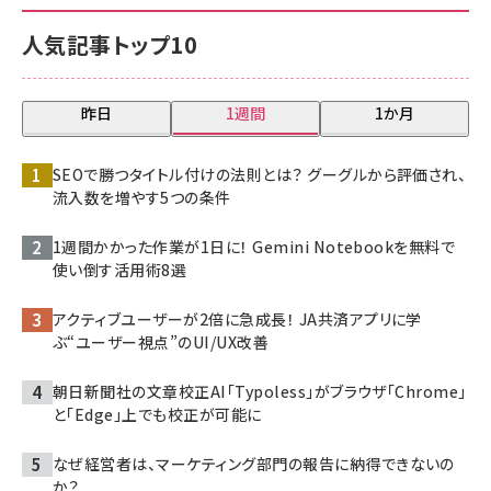
人気記事トップ10
昨日
1週間
1か月
SEOで勝つタイトル付けの法則とは？ グーグルから評価され、
流入数を増やす5つの条件
1週間かかった作業が1日に！ Gemini Notebookを無料で
使い倒す活用術8選
アクティブユーザーが2倍に急成長！ JA共済アプリに学
ぶ“ユーザー視点”のUI/UX改善
朝日新聞社の文章校正AI「Typoless」がブラウザ「Chrome」
と「Edge」上でも校正が可能に
なぜ経営者は、マーケティング部門の報告に納得できないの
か？