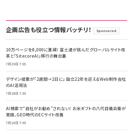
企画広告も役立つ情報バッチリ！
Sponsored
10万ページを8,000に激減！ 富士通が挑んだグローバルサイト改
革と「SitecoreAI」移行の舞台裏
7月29日 7:05
デザイン提案が「2週間→2日に」 設立22年を迎えるWeb制作会社
のAI活用法
7月28日 7:05
AI検索で“自社がお勧め”されない！ お米ギフトの八代目儀兵衛が
実践、GEO時代のECサイト改善
7月16日 7:05