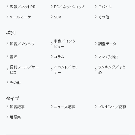
広報／ネットPR
EC／ネットショップ
モバイル
メールマーケ
SEM
その他
種別
事例／インタ
解説／ノウハウ
調査データ
ビュー
書評
コラム
マンガ/小説
便利ツール／サー
イベント／セミ
ランキング／まと
ビス
ナー
め
その他
タイプ
解説記事
ニュース記事
プレゼント／応募
用語集