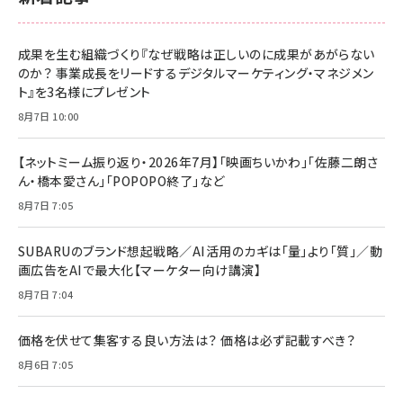
成果を生む組織づくり『なぜ戦略は正しいのに成果があがらない
のか？ 事業成長をリードするデジタルマーケティング・マネジメン
ト』を3名様にプレゼント
8月7日 10:00
【ネットミーム振り返り・2026年7月】「映画ちいかわ」「佐藤二朗さ
ん・橋本愛さん」「POPOPO終了」など
8月7日 7:05
SUBARUのブランド想起戦略／AI活用のカギは「量」より「質」／動
画広告をAIで最大化【マーケター向け講演】
8月7日 7:04
価格を伏せて集客する良い方法は？ 価格は必ず記載すべき？
8月6日 7:05