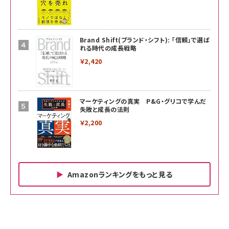
Brand Shift(ブランド・シフト): 「信頼」で選ば
れる時代の成長戦略
￥2,420
マーケティングの真実 P&G・グリコで学んだ
失敗と成長の法則
￥2,200
Amazonランキングをもっと見る
Amazon ビジネス・経済関連書籍 の売れ筋ランキン
Amazon 家電＆カメラ の売れ筋ランキング
Amazon パソコン・周辺機器 の売れ筋ランキング
グ
更新日時：2026/06/26 19:00
更新日時：2026/06/26 19:00
更新日時：2026/06/26 19:00