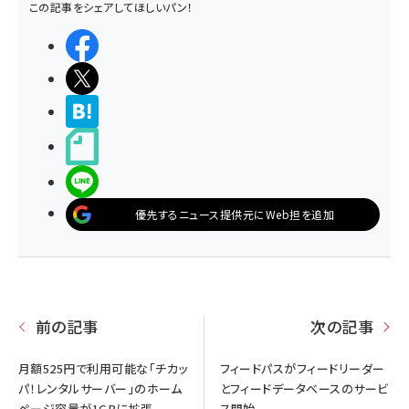
この記事をシェアしてほしいパン！
シェアする
ポストする
>ブクマする
noteで書く
LINEで送る
優先するニュース提供元にWeb担を追加
前の記事
次の記事
月額525円で利用可能な「チカッ
フィードパスがフィードリーダー
パ！レンタルサーバー」のホーム
とフィードデータベースのサービ
ページ容量が1GBに拡張
ス開始