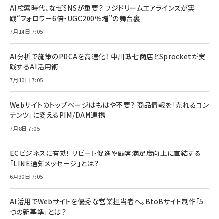
AI検索時代、なぜSNSが重要？ フジドリームエアラインズが実
践“フォロワー6倍・UGC200％増”の舞台裏
7月14日 7:05
AI分析で施策のPDCAを高速化！ 中川政七商店とSprocketが実
践するAI活用術
7月10日 7:05
Webサイトのトップページはもはや不要？ 商品情報を「売れるコン
テンツ」に変えるPIM/DAM連携
7月8日 7:05
ECビジネスに有効！ リピート促進や顧客満足度向上に直結する
「LINE通知メッセージ」とは？
6月30日 7:05
AI活用でWebサイトを優秀な営業担当者へ。BtoBサイト制作「5
つの新基準」とは？