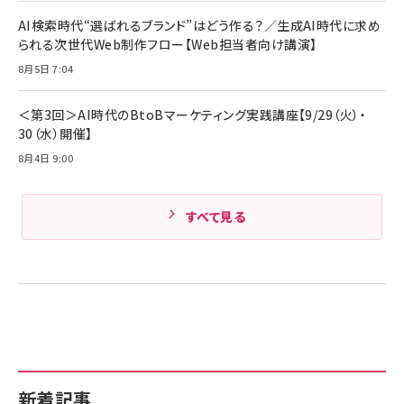
C ケーブル Anker絡まないケーブル 240W 結
￥4,857
束バンド付き USB PD対応 シリコン素材採用
AI検索時代“選ばれるブランド”はどう作る？／生成AI時代に求め
iPhone 17 / 16 / 15 / Galaxy iPad Pro
￥1,890
られる次世代Web制作フロー【Web担当者向け講演】
Amazonランキングをもっと見る
MacBook Pro/Air 各種対応 (1.8m ミッドナ
イトブラック)
8月5日 7:04
Amazonランキングをもっと見る
Amazonランキングをもっと見る
＜第3回＞AI時代のBtoBマーケティング実践講座【9/29（火）・
30（水）開催】
8月4日 9:00
すべて見る
新着記事