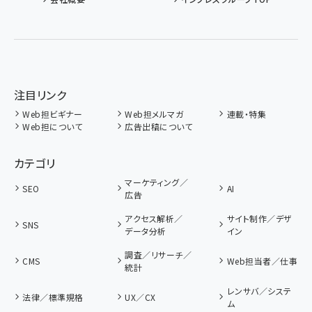
注目リンク
Web担ビギナー
Web担メルマガ
連載・特集
Web担について
広告出稿について
カテゴリ
マーケティング／
SEO
AI
広告
アクセス解析／
サイト制作／デザ
SNS
データ分析
イン
調査／リサーチ／
CMS
Web担当者／仕事
統計
レンサバ／システ
法律／標準規格
UX／CX
ム