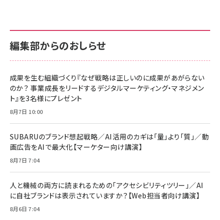
anan(アンアン)2026/07/01号 No.2501[魅
KIOXIA(キオクシア) 旧東芝メモリ microSD
KIOXIA(キオクシア) 旧東芝メモリ microSD
せるカラダ2026／宮舘涼太]
128GB UHS-I Class10 (最大読出速度
128GB UHS-I Class10 (最大読出速度
100MB/s) Nintendo Switch動作確認済 国
100MB/s) Nintendo Switch動作確認済 国
￥880
内サポート正規品 メーカー保証5年
内サポート正規品 メーカー保証5年
￥2,680
￥2,680
KLMEA128G
KLMEA128G
編集部からのおしらせ
anan(アンアン)2026/06/24号 No.2500増
刊 スペシャルエディション[王道エンタメの矜
NIMASO ガラスフィルム iPhone 17 用 保護
Amazon eギフトカード - Amazonロゴ - ク
持／BTS]
フィルム 強化ガラス 耐衝撃 高透過率 指紋防
ラシック
止 貼りやすい ガイド枠付き いPhone17 (6.3
成果を生む組織づくり『なぜ戦略は正しいのに成果があがらない
￥1,100
￥5,000
インチ) 対応 2枚セット DSP25F1698
のか？ 事業成長をリードするデジタルマーケティング・マネジメン
￥1,599
ト』を3名様にプレゼント
anan(アンアン)2026/07/08号
Anker PowerLine III Flow USB-C & USB-
No.2502[2026年後半、あなたの恋と運命／山
【New】Amazon Fire TV Stick HD | 手軽に
C ケーブル Anker絡まないケーブル 240W 結
8月7日 10:00
田涼介]
ストリーミングをはじめよう | ストリーミングメ
束バンド付き USB PD対応 シリコン素材採用
ディアプレイヤー
iPhone 17 / 16 / 15 / Galaxy iPad Pro
￥880
￥1,890
MacBook Pro/Air 各種対応 (1.8m ミッドナ
SUBARUのブランド想起戦略／AI活用のカギは「量」より「質」／動
￥6,980
イトブラック)
画広告をAIで最大化【マーケター向け講演】
ママ投資家が育休中に１億貯めた株式投資
アサヒ飲料 モンスター エナジー 355ml×24
8月7日 7:04
Anker Soundcore P31i (Bluetooth 6.1)
本
￥1,870
【完全ワイヤレスイヤホン/アクティブノイズキャ
￥4,192
ンセリング/マルチポイント接続 / 最大50時間
人と機械の両方に読まれるための「アクセシビリティツリー」／AI
再生 / PSE技術基準適合】ブラック
￥5,990
組織の成果を最大化する ルールのデザイン
に自社ブランドは表示されていますか？【Web担当者向け講演】
サッポロ 生ビール 黒ラベル 350ml 缶 24本
ビール ケース買い【6/30応募〆切! 黒ラベルビ
￥1,980
8月6日 7:04
Anker PowerLine III Flow USB-C & USB-
ヤセラーキャンペーン】