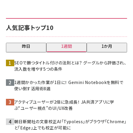
人気記事トップ10
昨日
1週間
1か月
SEOで勝つタイトル付けの法則とは？ グーグルから評価され、
流入数を増やす5つの条件
1週間かかった作業が1日に！ Gemini Notebookを無料で
使い倒す活用術8選
アクティブユーザーが2倍に急成長！ JA共済アプリに学
ぶ“ユーザー視点”のUI/UX改善
朝日新聞社の文章校正AI「Typoless」がブラウザ「Chrome」
と「Edge」上でも校正が可能に