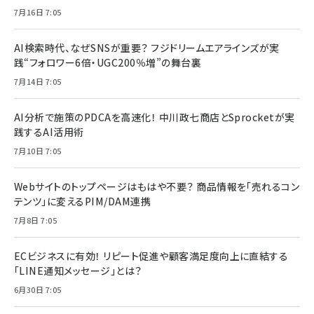
7月16日 7:05
AI検索時代、なぜSNSが重要？ フジドリームエアラインズが実
践“フォロワー6倍・UGC200％増”の舞台裏
7月14日 7:05
AI分析で施策のPDCAを高速化！ 中川政七商店とSprocketが実
践するAI活用術
7月10日 7:05
Webサイトのトップページはもはや不要？ 商品情報を「売れるコン
テンツ」に変えるPIM/DAM連携
7月8日 7:05
ECビジネスに有効！ リピート促進や顧客満足度向上に直結する
「LINE通知メッセージ」とは？
6月30日 7:05