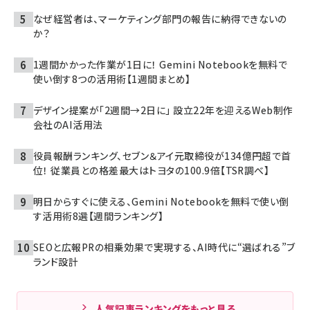
なぜ経営者は、マーケティング部門の報告に納得できないの
か？
1週間かかった作業が1日に！ Gemini Notebookを無料で
使い倒す8つの活用術【1週間まとめ】
デザイン提案が「2週間→2日に」 設立22年を迎えるWeb制作
会社のAI活用法
役員報酬ランキング、セブン＆アイ元取締役が134億円超で首
位！ 従業員との格差最大はトヨタの100.9倍【TSR調べ】
明日からすぐに使える、Gemini Notebookを無料で使い倒
す活用術8選【週間ランキング】
SEOと広報PRの相乗効果で実現する、AI時代に“選ばれる”ブ
ランド設計
人気記事ランキングをもっと見る