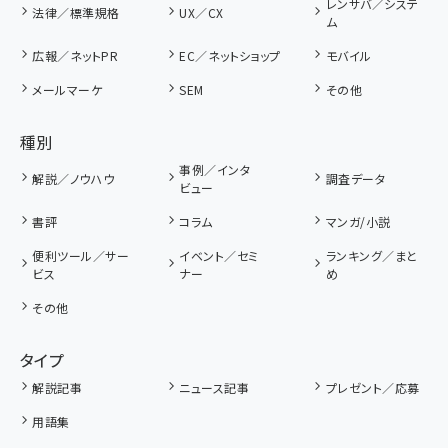
レンサバ／システ
法律／標準規格
UX／CX
ム
広報／ネットPR
EC／ネットショップ
モバイル
メールマーケ
SEM
その他
種別
事例／インタ
解説／ノウハウ
調査データ
ビュー
書評
コラム
マンガ/小説
便利ツール／サー
イベント／セミ
ランキング／まと
ビス
ナー
め
その他
タイプ
解説記事
ニュース記事
プレゼント／応募
用語集