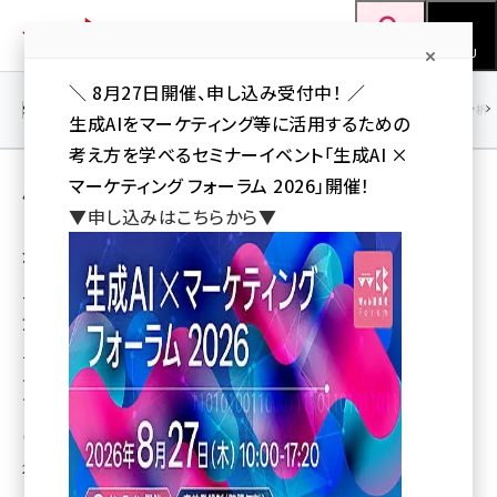
メ
Web担当者Forum
イ
検索
MENU
ン
＼ 8月27日開催、申し込み受付中！ ／
コ
SEO
マーケティング／広告
AI
SNS
アクセス解析／データ分析
生成AIをマーケティング等に活用するための
ン
考え方を学べるセミナーイベント「生成AI ×
テ
用語「Digital Marketing Lab」 が使われて
マーケティング フォーラム 2026」開催！
ン
▼申し込みはこちらから▼
いる記事の一覧
ツ
seo (3536)
全 10 記事中 1 ～ 10 を表示中
に
ai (2818)
移
Twitter広告のターゲティングの種類と使い
方
動
youtube (2444)
Twitter広告（ツイッター広告）で使えるキャンペーンの種類とターゲティン
note (2320)
グの種類を網羅して紹介します。Twitterのシンプルかつ独特なターゲティン
グを理解
セミナー (2313)
広瀬信輔（ひろせ・しんすけ）／ディーテラー株式...
z世代 (1629)
2018年2月12日 22:25
meo (1279)