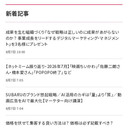
新着記事
成果を生む組織づくり『なぜ戦略は正しいのに成果があがらない
のか？ 事業成長をリードするデジタルマーケティング・マネジメン
ト』を3名様にプレゼント
8月7日 10:00
【ネットミーム振り返り・2026年7月】「映画ちいかわ」「佐藤二朗さ
ん・橋本愛さん」「POPOPO終了」など
8月7日 7:05
SUBARUのブランド想起戦略／AI活用のカギは「量」より「質」／動
画広告をAIで最大化【マーケター向け講演】
8月7日 7:04
価格を伏せて集客する良い方法は？ 価格は必ず記載すべき？