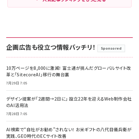
企画広告も役立つ情報バッチリ！
Sponsored
10万ページを8,000に激減！ 富士通が挑んだグローバルサイト改
革と「SitecoreAI」移行の舞台裏
7月29日 7:05
デザイン提案が「2週間→2日に」 設立22年を迎えるWeb制作会社
のAI活用法
7月28日 7:05
AI検索で“自社がお勧め”されない！ お米ギフトの八代目儀兵衛が
実践、GEO時代のECサイト改善