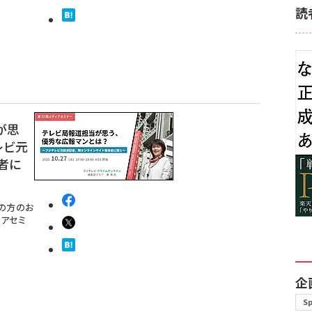
読
が思
レビ元
者に
の方のお
アセミ
企
S