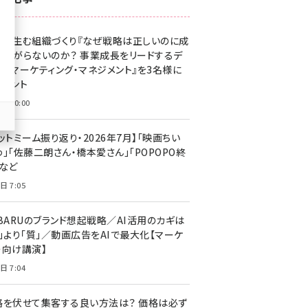
z世代 (1623)
果を生む組織づくり『なぜ戦略は正しいのに成
meo (1277)
があがらないのか？ 事業成長をリードするデ
llmo (1167)
タルマーケティング・マネジメント』を3名様に
レゼント
日 10:00
ットミーム振り返り・2026年7月】「映画ちい
」「佐藤二朗さん・橋本愛さん」「POPOPO終
」など
日 7:05
UBARUのブランド想起戦略／AI活用のカギは
量」より「質」／動画広告をAIで最大化【マーケ
ー向け講演】
日 7:04
格を伏せて集客する良い方法は？ 価格は必ず