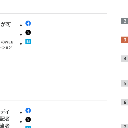
」が可
』のWEB
ーション
メディ
 記者
担当者