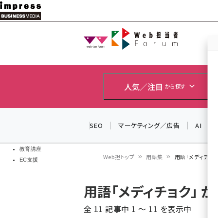
メ
イ
Web担当者
Web担当者
ン
EC担当者
コ
製品導入
ン
企業IT
ソフト開発
テ
人気／注目
から探す
IoT・AI
ン
DCクラウド
研究・調査
ツ
SEO
マーケティング／広告
AI
エネルギー
に
ドローン
移
教育講座
Web担トップ
用語集
用語「メディチョ
EC支援
動
パ
用語「メディチョク」 
ン
全 11 記事中 1 ～ 11 を表示中
く