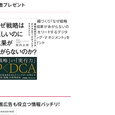
者プレゼント
成果を生む組織づくり『なぜ戦略
は正しいのに成果があがらないの
か？ 事業成長をリードするデジタ
ルマーケティング・マネジメント』を
3名様にプレゼント
8月7日 10:00
画広告も役立つ情報バッチリ！
ponsored