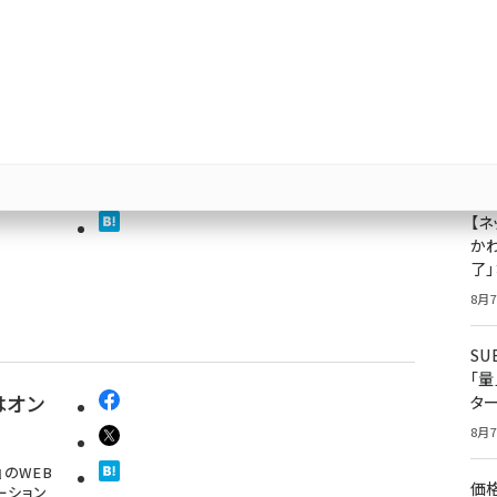
『メ
成
果
ィアリ
ジ
プ
8月7
【ネ
かわ
了
8月7
S
「
はオン
タ
8月7
』のWEB
価
ーション