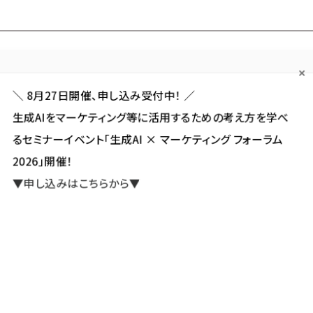
Forum
Web担
Web担ビギナー
Web担メルマガ
連載・特集
＼ 8月27日開催、申し込み受付中！ ／
生成AIをマーケティング等に活用するための考え方を学べ
カテゴリ／種別
セミナー／イベント
から探す
から探す
るセミナーイベント「生成AI × マーケティング フォーラム
2026」開催！
SNS
アクセス解析／データ分析
サイト制作／デザイン
CMS
▼申し込みはこちらから▼
ク」 が使われている記事の一覧
が使われている記事の一覧
新