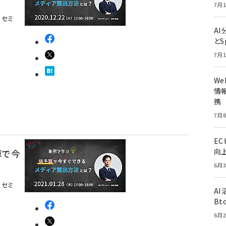
7月1
るセミ
A
とS
7月1
W
情報
携
7月8
E
向
算で今
6月3
るセミ
A
Bt
6月2