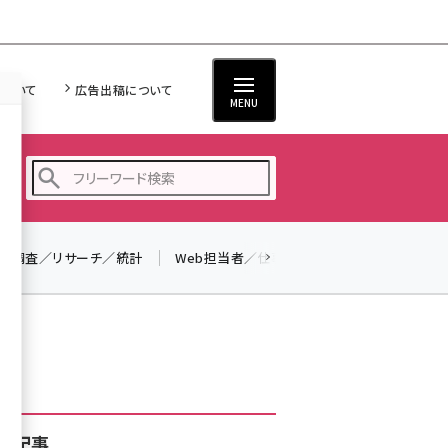
について
広告出稿について
MENU
調査／リサーチ／統計
Web担当者／仕事
法律／標準規格
seo (3532)
ai (2814)
youtube (2441)
note (2317)
セミナー (2310)
着記事