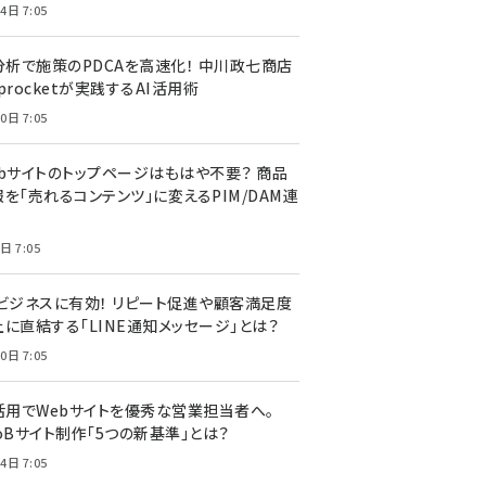
4日 7:05
I分析で施策のPDCAを高速化！ 中川政七商店
procketが実践するAI活用術
0日 7:05
ebサイトのトップページはもはや不要？ 商品
を「売れるコンテンツ」に変えるPIM/DAM連
日 7:05
Cビジネスに有効！ リピート促進や顧客満足度
上に直結する「LINE通知メッセージ」とは？
0日 7:05
I活用でWebサイトを優秀な営業担当者へ。
oBサイト制作「5つの新基準」とは？
4日 7:05