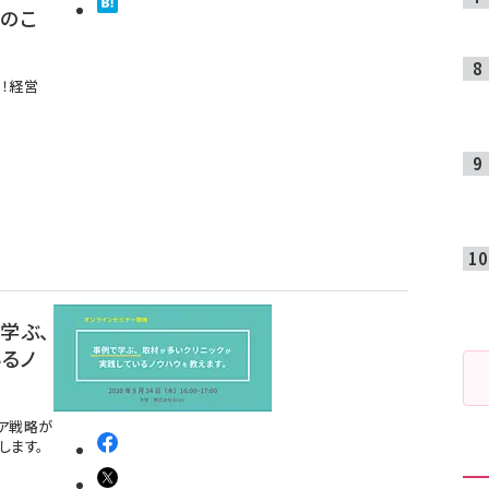
つのこ
！経営
学ぶ、
るノ
ア戦略が
します。