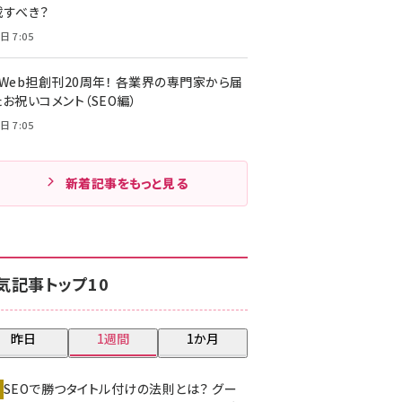
載すべき？
日 7:05
・Web担創刊20周年！ 各業界の専門家から届
お祝いコメント（SEO編）
日 7:05
新着記事をもっと見る
気記事トップ10
昨日
1週間
1か月
SEOで勝つタイトル付けの法則とは？ グー