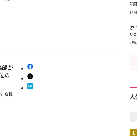
記
8月6
祝
いた
8月6
集部が
位の
者・広報
人