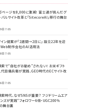
万ページを8,000に激減！ 富士通が挑んだグ
バルサイト改革と「SitecoreAI」移行の舞台
9日 7:05
ザイン提案が「2週間→2日に」 設立22年を迎
るWeb制作会社のAI活用法
8日 7:05
I検索で“自社がお勧め”されない！ お米ギフト
八代目儀兵衛が実践、GEO時代のECサイト改
6日 7:05
検索時代、なぜSNSが重要？ フジドリームエア
ンズが実践“フォロワー6倍・UGC200％
”の舞台裏