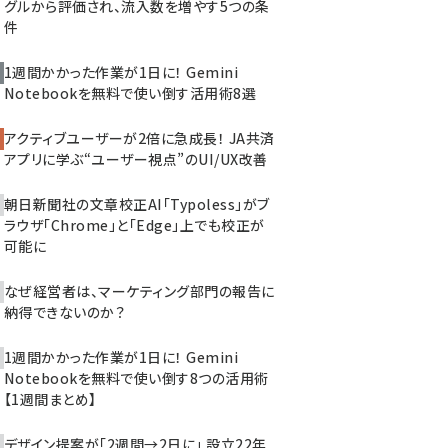
グルから評価され、流入数を増やす5つの条
件
1週間かかった作業が1日に！ Gemini
Notebookを無料で使い倒す活用術8選
アクティブユーザーが2倍に急成長！ JA共済
アプリに学ぶ“ユーザー視点”のUI/UX改善
朝日新聞社の文章校正AI「Typoless」がブ
ラウザ「Chrome」と「Edge」上でも校正が
可能に
なぜ経営者は、マーケティング部門の報告に
納得できないのか？
1週間かかった作業が1日に！ Gemini
Notebookを無料で使い倒す8つの活用術
【1週間まとめ】
デザイン提案が「2週間→2日に」 設立22年