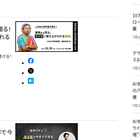
10
ロー
語る！
裏
れる
7月2
デ
聞ける！
え
7月2
A
の
善
7月1
AI
ライ
算で今
増