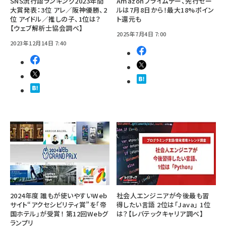
SNS流行語ランキング2023年間
Amazonプライムデー、先行セー
大賞発表：3位 アレ／阪神優勝、2
ルは7月8日から！最大18%ポイン
位 アイドル／推しの子、1位は？
ト還元も
【ウェブ解析士協会調べ】
2025年7月4日 7:00
2023年12月14日 7:40
2024年度 誰もが使いやすいWeb
社会人エンジニアが今後最も習
サイト“アクセシビリティ賞”を「帝
得したい言語 2位は「Java」 1位
国ホテル」が受賞！ 第12回Webグ
は？【レバテックキャリア調べ】
ランプリ