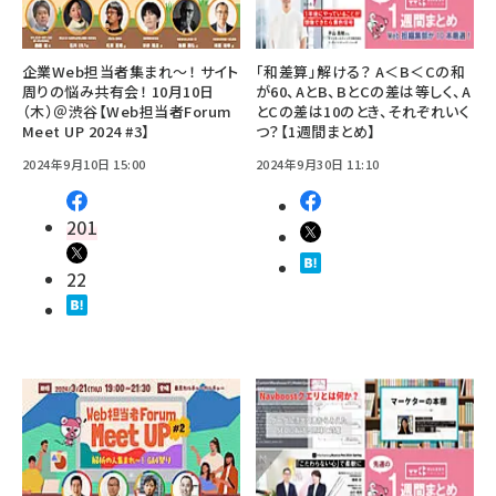
企業Web担当者集まれ～！ サイト
「和差算」解ける？ A＜B＜Cの和
周りの悩み共有会！ 10月10日
が60、AとB、BとCの差は等しく、A
（木）＠渋谷【Web担当者Forum
とCの差は10のとき、それぞれいく
Meet UP 2024 #3】
つ？【1週間まとめ】
2024年9月10日 15:00
2024年9月30日 11:10
201
22