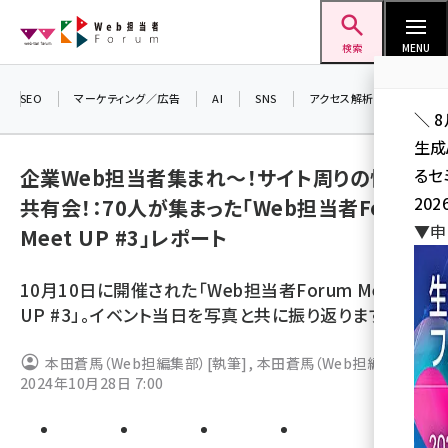
メ
Web担当者Forum
イ
検索
MENU
ン
コ
SEO
マーケティング／広告
AI
SNS
アクセス解析／データ分析
＼ 
ン
生成
テ
企業Web担当者集まれ～！サイト周りの悩み
るセ
ン
202
共有会！：70人が集まった「Web担当者Forum
ツ
seo (3538)
▼申
Meet UP #3」レポート
に
ai (2820)
移
10月10日に開催された「Web担当者Forum Meet
動
youtube (2444)
UP #3」。イベント当日を写真と共に振り返ります！
note (2322)
本田蒼馬（Web担編集部）
[執筆]
,
本田蒼馬（Web担編集部）
セミナー (2315)
2024年10月28日 7:00
[撮影]
z世代 (1629)
meo (1281)