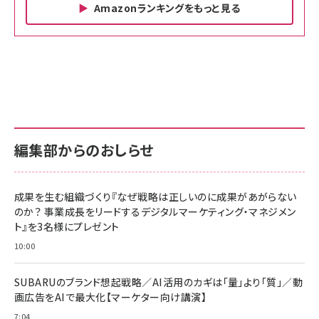
Amazonランキングをもっと見る
Amazon ビジネス・経済関連書籍 の売れ筋ランキン
Amazon 家電＆カメラ の売れ筋ランキング
Amazon パソコン・周辺機器 の売れ筋ランキング
グ
更新日時：2026/06/26 19:00
更新日時：2026/06/26 19:00
更新日時：2026/06/26 19:00
anan(アンアン)2026/07/01号 No.2501[魅せる
KIOXIA(キオクシア) 旧東芝メモリ microSD
KIOXIA(キオクシア) 旧東芝メモリ microSD
カラダ2026／宮舘涼太]
128GB UHS-I Class10 (最大読出速度
128GB UHS-I Class10 (最大読出速度
100MB/s) Nintendo Switch動作確認済 国内
100MB/s) Nintendo Switch動作確認済 国内
￥880
サポート正規品 メーカー保証5年 KLMEA128G
サポート正規品 メーカー保証5年 KLMEA128G
￥2,680
￥2,680
編集部からのおしらせ
anan(アンアン)2026/06/24号 No.2500増刊
スペシャルエディション[王道エンタメの矜持／
NIMASO ガラスフィルム iPhone 17 用 保護フィ
Amazon eギフトカード - Amazonロゴ - クラ
BTS]
ルム 強化ガラス 耐衝撃 高透過率 指紋防止 貼りや
シック
すい ガイド枠付き いPhone17 (6.3インチ) 対応
成果を生む組織づくり『なぜ戦略は正しいのに成果があがらない
￥1,100
￥5,000
2枚セット DSP25F1698
のか？ 事業成長をリードするデジタルマーケティング・マネジメン
￥1,599
ト』を3名様にプレゼント
anan(アンアン)2026/07/08号 No.2502[2026
Anker PowerLine III Flow USB-C & USB-C
年後半、あなたの恋と運命／山田涼介]
【New】Amazon Fire TV Stick HD | 手軽にスト
ケーブル Anker絡まないケーブル 240W 結束バン
10:00
リーミングをはじめよう | ストリーミングメディアプ
ド付き USB PD対応 シリコン素材採用 iPhone
￥880
レイヤー
17 / 16 / 15 / Galaxy iPad Pro MacBook
￥1,890
Pro/Air 各種対応 (1.8m ミッドナイトブラック)
SUBARUのブランド想起戦略／AI活用のカギは「量」より「質」／動
￥6,980
画広告をAIで最大化【マーケター向け講演】
ママ投資家が育休中に１億貯めた株式投資
アサヒ飲料 モンスター エナジー 355ml×24本
￥1,870
7:04