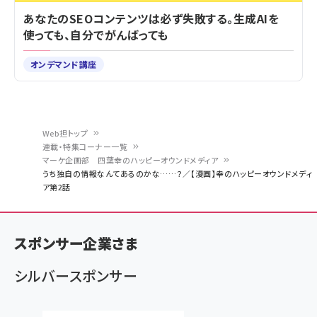
あなたのSEOコンテンツは必ず失敗する。生成AIを
使っても、自分でがんばっても
オンデマンド講座
Web担トップ
連載・特集コーナー一覧
パ
マーケ企画部 四葉幸のハッピーオウンドメディア
うち独自の情報なんてあるのかな……？／【漫画】幸のハッピーオウンドメディ
ン
ア第2話
く
ず
スポンサー企業さま
シルバースポンサー