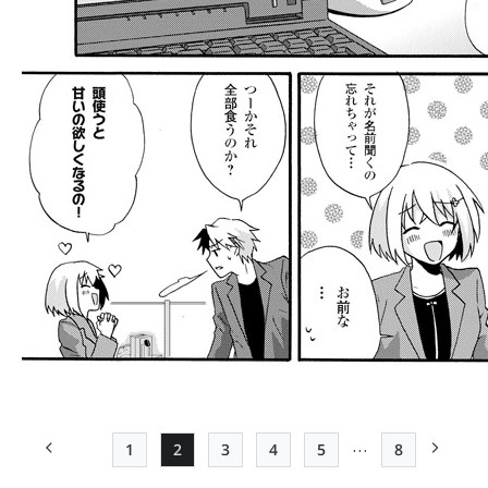
…
1
2
3
4
5
8
前ページ
Page
Page
Page
Page
Page
最終ページ
次ペー