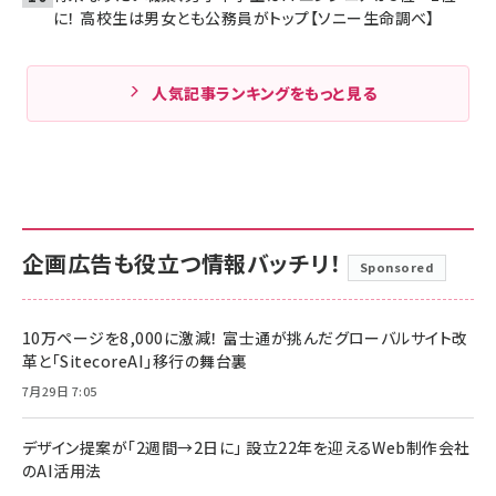
に！ 高校生は男女とも公務員がトップ【ソニー生命調べ】
人気記事ランキングをもっと見る
企画広告も役立つ情報バッチリ！
Sponsored
10万ページを8,000に激減！ 富士通が挑んだグローバルサイト改
革と「SitecoreAI」移行の舞台裏
7月29日 7:05
デザイン提案が「2週間→2日に」 設立22年を迎えるWeb制作会社
のAI活用法