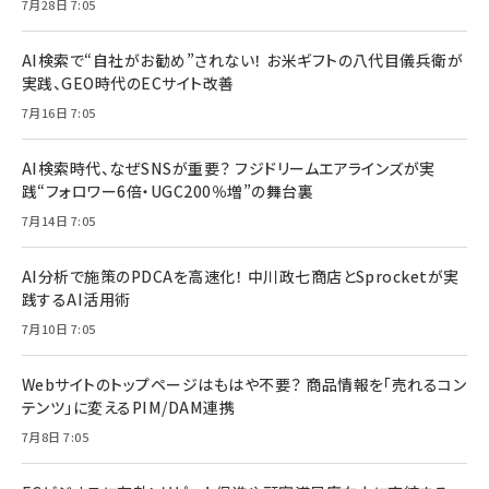
7月28日 7:05
AI検索で“自社がお勧め”されない！ お米ギフトの八代目儀兵衛が
実践、GEO時代のECサイト改善
7月16日 7:05
AI検索時代、なぜSNSが重要？ フジドリームエアラインズが実
践“フォロワー6倍・UGC200％増”の舞台裏
7月14日 7:05
AI分析で施策のPDCAを高速化！ 中川政七商店とSprocketが実
践するAI活用術
7月10日 7:05
Webサイトのトップページはもはや不要？ 商品情報を「売れるコン
テンツ」に変えるPIM/DAM連携
7月8日 7:05