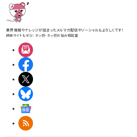
業界情報やナレッジが詰まったメルマガ配信やソーシャルもよろしくです！
姉妹サイトもぜひ：
ネッ担
・
ネッ担お悩み相談室
メルマガ
Facebook
X(エックス)
BlueSky
Googleニュース
RSS