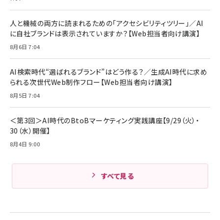
Anker Soundcore P31i (Bluetooth 6.1) 【完
￥4,192
全ワイヤレスイヤホン/アクティブノイズキャンセリ
ング/マルチポイント接続 / 最大50時間再生 / PSE
人と機械の両方に読まれるための「アクセシビリティツリー」／AI
組織の成果を最大化する ルールのデザイン
技術基準適合】ブラック
￥5,990
サッポロ 生ビール 黒ラベル 350ml 缶 24本 ビー
に自社ブランドは表示されていますか？【Web担当者向け講演】
￥1,980
ル ケース買い【6/30応募〆切! 黒ラベルビヤセラー
8月6日 7:04
キャンペーン】
Anker PowerLine III Flow USB-C & USB-C
ケーブル Anker絡まないケーブル 240W 結束バン
￥4,857
ド付き USB PD対応 シリコン素材採用 iPhone
AI検索時代“選ばれるブランド”はどう作る？／生成AI時代に求め
Amazonランキングをもっと見る
17 / 16 / 15 / Galaxy iPad Pro MacBook
￥1,890
られる次世代Web制作フロー【Web担当者向け講演】
Pro/Air 各種対応 (1.8m ミッドナイトブラック)
Amazonランキングをもっと見る
8月5日 7:04
Amazonランキングをもっと見る
＜第3回＞AI時代のBtoBマーケティング実践講座【9/29（火）・
30（水）開催】
8月4日 9:00
すべて見る