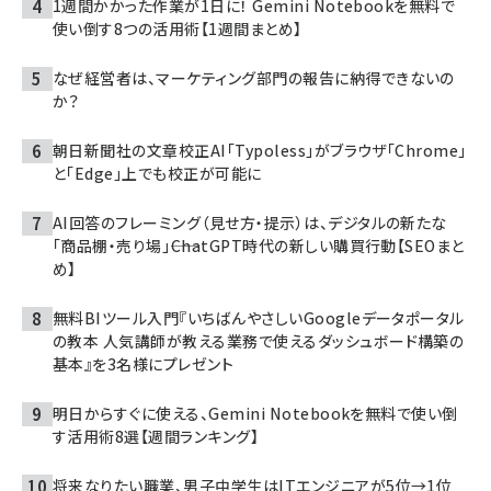
1週間かかった作業が1日に！ Gemini Notebookを無料で
使い倒す8つの活用術【1週間まとめ】
なぜ経営者は、マーケティング部門の報告に納得できないの
か？
朝日新聞社の文章校正AI「Typoless」がブラウザ「Chrome」
と「Edge」上でも校正が可能に
AI回答のフレーミング（見せ方・提示）は、デジタルの新たな
「商品棚・売り場」――ChatGPT時代の新しい購買行動【SEOまと
め】
無料BIツール入門『いちばんやさしいGoogleデータポータル
の教本 人気講師が教える業務で使えるダッシュボード構築の
基本』を3名様にプレゼント
明日からすぐに使える、Gemini Notebookを無料で使い倒
す活用術8選【週間ランキング】
将来なりたい職業、男子中学生はITエンジニアが5位→1位