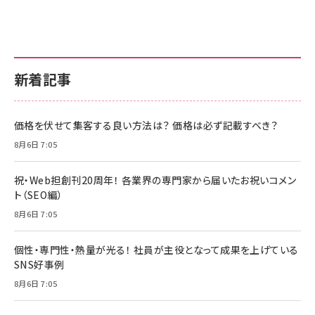
新着記事
価格を伏せて集客する良い方法は？ 価格は必ず記載すべき？
8月6日 7:05
祝・Web担創刊20周年！ 各業界の専門家から届いたお祝いコメン
ト（SEO編）
8月6日 7:05
個性・専門性・熱量が光る！ 社員が主役となって成果を上げている
SNS好事例
8月6日 7:05