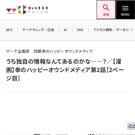
メ
Web担当者Forum
イ
検索
MENU
ン
コ
SEO
マーケティング／広告
AI
SNS
アクセス解析／データ分析
＼ 
ン
7月
テ
マーケ企画部 四葉幸のハッピーオウンドメディア
差し
ン
うち独自の情報なんてあるのかな……？／【漫
▼ア
ツ
seo (3524)
画】幸のハッピーオウンドメディア第2話［2ペー
に
ジ目］
ai (2804)
移
動
youtube (2431)
note (2312)
セミナー (2306)
z世代 (1622)
meo (1275)