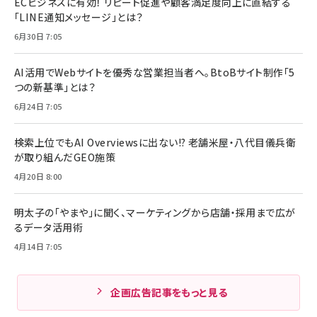
ECビジネスに有効！ リピート促進や顧客満足度向上に直結する
「LINE通知メッセージ」とは？
6月30日 7:05
AI活用でWebサイトを優秀な営業担当者へ。BtoBサイト制作「5
つの新基準」とは？
6月24日 7:05
検索上位でもAI Overviewsに出ない!? 老舗米屋・八代目儀兵衛
が取り組んだGEO施策
4月20日 8:00
明太子の「やまや」に聞く、マーケティングから店舗・採用まで広が
るデータ活用術
4月14日 7:05
企画広告記事をもっと見る