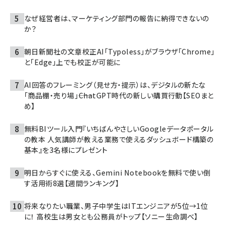
なぜ経営者は、マーケティング部門の報告に納得できないの
か？
朝日新聞社の文章校正AI「Typoless」がブラウザ「Chrome」
と「Edge」上でも校正が可能に
AI回答のフレーミング（見せ方・提示）は、デジタルの新たな
「商品棚・売り場」――ChatGPT時代の新しい購買行動【SEOまと
め】
無料BIツール入門『いちばんやさしいGoogleデータポータル
の教本 人気講師が教える業務で使えるダッシュボード構築の
基本』を3名様にプレゼント
明日からすぐに使える、Gemini Notebookを無料で使い倒
す活用術8選【週間ランキング】
将来なりたい職業、男子中学生はITエンジニアが5位→1位
に！ 高校生は男女とも公務員がトップ【ソニー生命調べ】