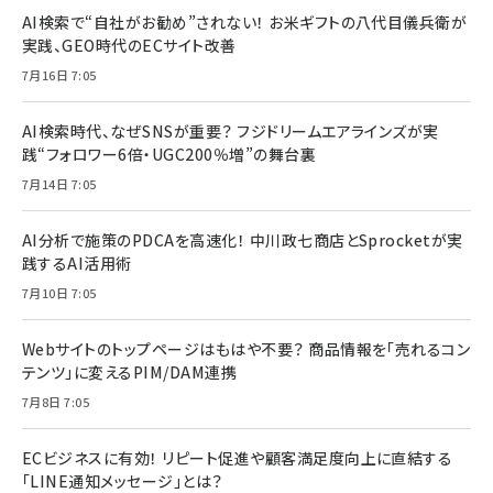
AI検索で“自社がお勧め”されない！ お米ギフトの八代目儀兵衛が
実践、GEO時代のECサイト改善
7月16日 7:05
AI検索時代、なぜSNSが重要？ フジドリームエアラインズが実
践“フォロワー6倍・UGC200％増”の舞台裏
7月14日 7:05
AI分析で施策のPDCAを高速化！ 中川政七商店とSprocketが実
践するAI活用術
7月10日 7:05
Webサイトのトップページはもはや不要？ 商品情報を「売れるコン
テンツ」に変えるPIM/DAM連携
7月8日 7:05
ECビジネスに有効！ リピート促進や顧客満足度向上に直結する
「LINE通知メッセージ」とは？