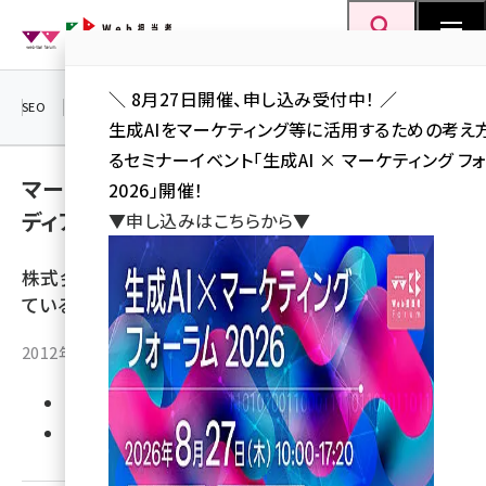
メ
Web担当者Forum
イ
検索
MENU
ン
＼ 8月27日開催、申し込み受付中！ ／
コ
SEO
マーケティング／広告
AI
SNS
アクセス解析／データ分析
生成AIをマーケティング等に活用するための考え
ン
るセミナーイベント「生成AI × マーケティング フ
テ
マーケ企画部 四葉幸のハッピーオウンドメ
2026」開催！
ン
ディア
▼申し込みはこちらから▼
ツ
seo (3526)
に
株式会社スマイル食品・マーケティング企画部に所属し
ai (2807)
移
ている四葉幸のオウンドメディアストーリー。
動
youtube (2434)
2012年12月10日 9:55
note (2312)
セミナー (2307)
優先するニュース提供元に追加
z世代 (1622)
meo (1275)