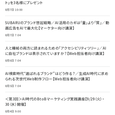
ト』を3名様にプレゼント
8月7日 10:00
SUBARUのブランド想起戦略／AI活用のカギは「量」より「質」／動
画広告をAIで最大化【マーケター向け講演】
8月7日 7:04
人と機械の両方に読まれるための「アクセシビリティツリー」／AI
に自社ブランドは表示されていますか？【Web担当者向け講演】
8月6日 7:04
AI検索時代“選ばれるブランド”はどう作る？／生成AI時代に求め
られる次世代Web制作フロー【Web担当者向け講演】
8月5日 7:04
＜第3回＞AI時代のBtoBマーケティング実践講座【9/29（火）・
30（水）開催】
8月4日 9:00