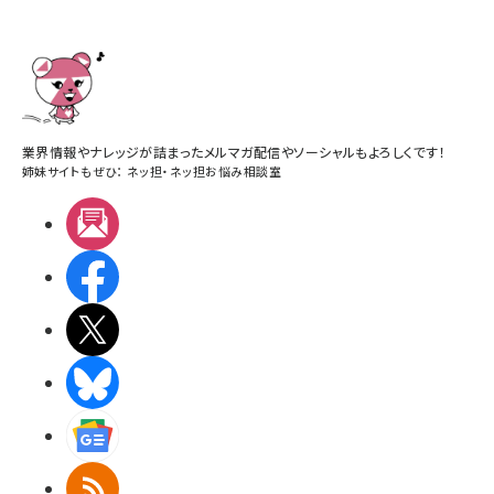
業界情報やナレッジが詰まったメルマガ配信やソーシャルもよろしくです！
姉妹サイトもぜひ：
ネッ担
・
ネッ担お悩み相談室
メルマガ
Facebook
X(エックス)
BlueSky
Googleニュース
RSS