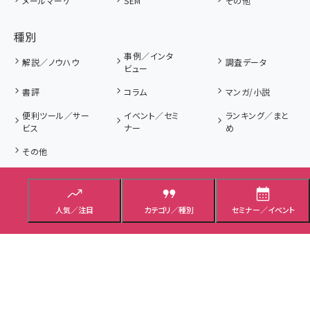
メールマーケ
SEM
その他
種別
事例／インタ
解説／ノウハウ
調査データ
ビュー
書評
コラム
マンガ/小説
便利ツール／サー
イベント／セミ
ランキング／まと
ビス
ナー
め
その他
タイプ
解説記事
ニュース記事
プレゼント／応募
人気／注目
カテゴリ／種別
セミナー／イベント
用語集