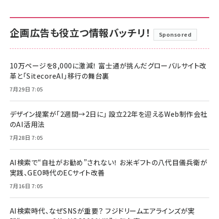
企画広告も役立つ情報バッチリ！
Sponsored
10万ページを8,000に激減！ 富士通が挑んだグローバルサイト改
革と「SitecoreAI」移行の舞台裏
7月29日 7:05
デザイン提案が「2週間→2日に」 設立22年を迎えるWeb制作会社
のAI活用法
7月28日 7:05
AI検索で“自社がお勧め”されない！ お米ギフトの八代目儀兵衛が
実践、GEO時代のECサイト改善
7月16日 7:05
AI検索時代、なぜSNSが重要？ フジドリームエアラインズが実