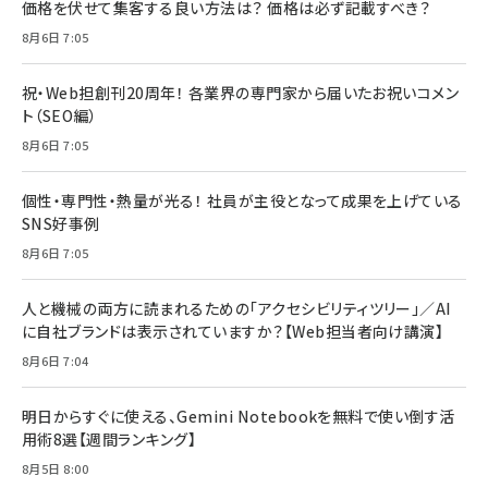
価格を伏せて集客する良い方法は？ 価格は必ず記載すべき？
8月6日 7:05
祝・Web担創刊20周年！ 各業界の専門家から届いたお祝いコメン
ト（SEO編）
8月6日 7:05
個性・専門性・熱量が光る！ 社員が主役となって成果を上げている
SNS好事例
8月6日 7:05
人と機械の両方に読まれるための「アクセシビリティツリー」／AI
に自社ブランドは表示されていますか？【Web担当者向け講演】
8月6日 7:04
明日からすぐに使える、Gemini Notebookを無料で使い倒す活
用術8選【週間ランキング】
8月5日 8:00