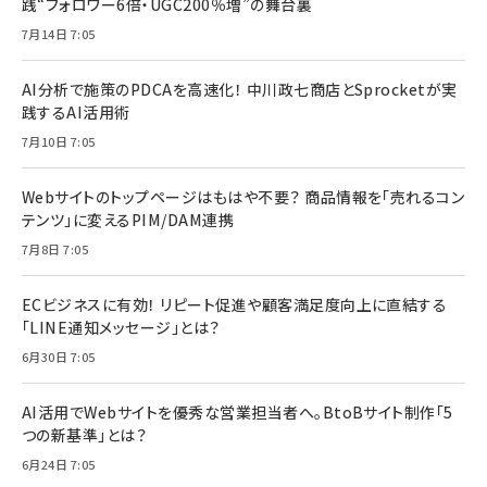
践“フォロワー6倍・UGC200％増”の舞台裏
7月14日 7:05
AI分析で施策のPDCAを高速化！ 中川政七商店とSprocketが実
践するAI活用術
7月10日 7:05
Webサイトのトップページはもはや不要？ 商品情報を「売れるコン
テンツ」に変えるPIM/DAM連携
7月8日 7:05
ECビジネスに有効！ リピート促進や顧客満足度向上に直結する
「LINE通知メッセージ」とは？
6月30日 7:05
AI活用でWebサイトを優秀な営業担当者へ。BtoBサイト制作「5
つの新基準」とは？
6月24日 7:05