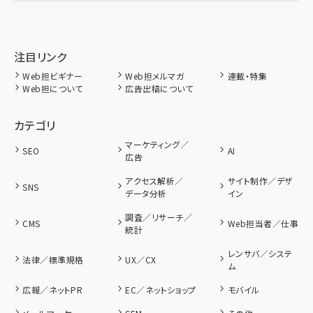
注目リンク
Web担ビギナー
Web担メルマガ
連載・特集
Web担について
広告出稿について
カテゴリ
マーケティング／
SEO
AI
広告
アクセス解析／
サイト制作／デザ
SNS
データ分析
イン
調査／リサーチ／
CMS
Web担当者／仕事
統計
レンサバ／システ
法律／標準規格
UX／CX
ム
広報／ネットPR
EC／ネットショップ
モバイル