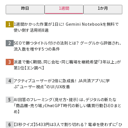
昨日
1週間
1か月
1週間かかった作業が1日に！ Gemini Notebookを無料で
使い倒す活用術8選
SEOで勝つタイトル付けの法則とは？ グーグルから評価され、
流入数を増やす5つの条件
派遣で働く期間、同じ会社・同じ職場を継続希望「3年以上」が
第1位【エン調べ】
アクティブユーザーが2倍に急成長！ JA共済アプリに学
ぶ“ユーザー視点”のUI/UX改善
AI回答のフレーミング（見せ方・提示）は、デジタルの新たな
「商品棚・売り場」――ChatGPT時代の新しい購買行動【SEOまと
め】
【3秒クイズ】5433円は3人で割り切れる？ 電卓を使わずに「ひ