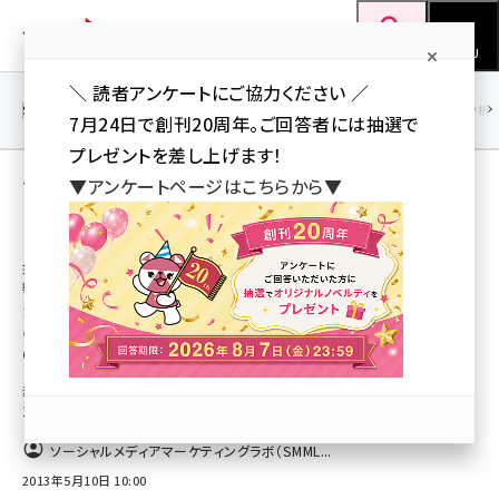
メ
Web担当者Forum
イ
検索
MENU
ン
＼ 読者アンケートにご協力ください ／
コ
SEO
マーケティング／広告
AI
SNS
アクセス解析／データ分析
7月24日で創刊20周年。ご回答者には抽選で
ン
プレゼントを差し上げます！
テ
ソーシャルメディアマーケティングラボ
▼アンケートページはこちらから▼
ン
（SMMLab） の記事（新着順）
ツ
seo (3523)
に
現場のプロがやさしく書いた Facebookマーケティングの
教科書
ai (2804)
移
カスタマイズしたFacebookページを見ても
動
らう工夫をしよう／Facebookマーケティング
youtube (2429)
の教科書#3-4後編
note (2312)
導線をきちんと設計することと、コンテンツを用いてファンとコミュニケーショ
ンを取る工夫が必要です
セミナー (2303)
ソーシャルメディアマーケティングラボ（SMML...
z世代 (1622)
2013年5月10日 10:00
meo (1275)