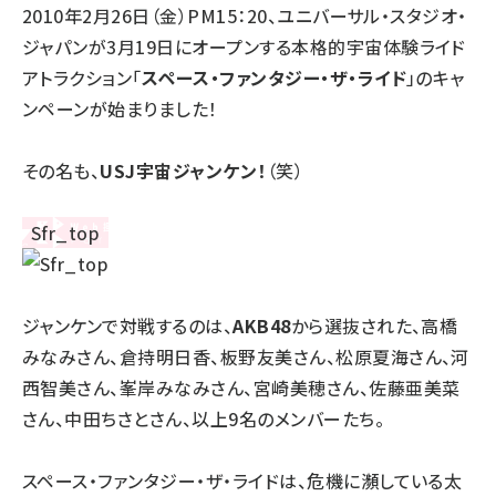
2010年2月26日（金）PM15：20、ユニバーサル・スタジオ・
llmo (1167)
ジャパンが3月19日にオープンする本格的宇宙体験ライド
アトラクション「
スペース・ファンタジー・ザ・ライド
」のキャ
ンペーンが始まりました！
その名も、
USJ宇宙ジャンケン
！
（笑）
ジャンケンで対戦するのは、
AKB48
から選抜された、高橋
みなみさん、倉持明日香、板野友美さん、松原夏海さん、河
西智美さん、峯岸みなみさん、宮崎美穂さん、佐藤亜美菜
さん、中田ちさとさん、以上9名のメンバーたち。
スペース・ファンタジー・ザ・ライドは、危機に瀕している太