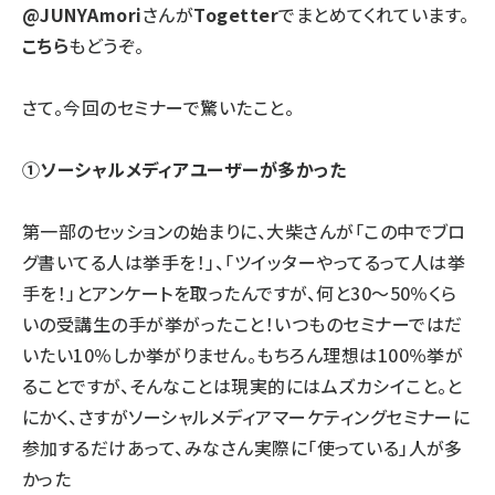
@JUNYAmori
さんが
Togetter
でまとめてくれています。
こちら
もどうぞ。
さて。今回のセミナーで驚いたこと。
①ソーシャルメディアユーザーが多かった
第一部のセッションの始まりに、大柴さんが「この中でブロ
グ書いてる人は挙手を！」、「ツイッターやってるって人は挙
手を！」とアンケートを取ったんですが、何と30～50％くら
いの受講生の手が挙がったこと！いつものセミナーではだ
いたい10％しか挙がりません。もちろん理想は100％挙が
ることですが、そんなことは現実的にはムズカシイこと。と
にかく、さすがソーシャルメディアマーケティングセミナーに
参加するだけあって、みなさん実際に「使っている」人が多
かった