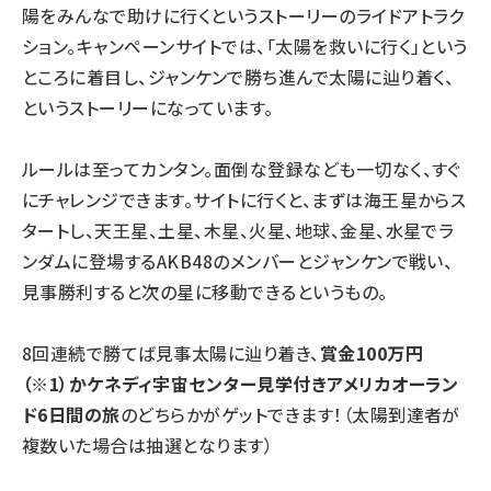
陽をみんなで助けに行くというストーリーのライドアトラク
ション。キャンペーンサイトでは、「太陽を救いに行く」という
ところに着目し、ジャンケンで勝ち進んで太陽に辿り着く、
というストーリーになっています。
ルールは至ってカンタン。面倒な登録なども一切なく、すぐ
にチャレンジできます。サイトに行くと、まずは海王星からス
タートし、天王星、土星、木星、火星、地球、金星、水星でラ
ンダムに登場するAKB48のメンバーとジャンケンで戦い、
見事勝利すると次の星に移動できるというもの。
8回連続で勝てば見事太陽に辿り着き、
賞金100万円
（※1）かケネディ宇宙センター見学付きアメリカオーラン
ド6日間の旅
のどちらかがゲットできます！（太陽到達者が
複数いた場合は抽選となります）