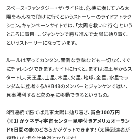
スペース・ファンタジー・ザ・ライドは、危機に瀕している太
陽をみんなで助けに行くというストーリーのライドアトラク
ション。キャンペーンサイトでは、「太陽を救いに行く」という
ところに着目し、ジャンケンで勝ち進んで太陽に辿り着く、
というストーリーになっています。
ルールは至ってカンタン。面倒な登録なども一切なく、すぐ
にチャレンジできます。サイトに行くと、まずは海王星からス
タートし、天王星、土星、木星、火星、地球、金星、水星でラ
ンダムに登場するAKB48のメンバーとジャンケンで戦い、
見事勝利すると次の星に移動できるというもの。
8回連続で勝てば見事太陽に辿り着き、
賞金100万円
（※1）かケネディ宇宙センター見学付きアメリカオーラン
ド6日間の旅
のどちらかがゲットできます！（太陽到達者が
複数いた場合は抽選となります）