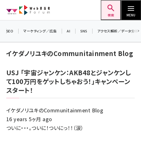
メ
Web担当者Forum
イ
検索
MENU
ン
＼ 8月27日開催、申し込み受付中！ ／
コ
SEO
マーケティング／広告
AI
SNS
アクセス解析／データ分析
生成AIをマーケティング等に活用するための考え方を
ン
べるセミナーイベント「生成AI × マーケティング フォ
テ
イケダノリユキのCommunitainment Blog
ラム 2026」開催！
ン
▼申し込みはこちらから▼
ツ
seo (3532)
USJ 「宇宙ジャンケン：AKB48とジャンケンし
に
て100万円をゲットしちゃおう！」キャンペーン
ai (2814)
移
スタート！
動
youtube (2441)
note (2317)
イケダノリユキのCommunitainment Blog
セミナー (2310)
16 years 5ヶ月 ago
ついに・・・。ついに！ついにっ！！（涙）
z世代 (1623)
meo (1277)